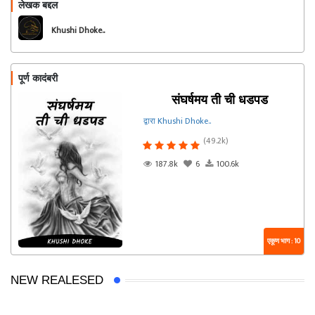
लेखक बद्दल
फॉलो करा
Khushi Dhoke..️️️
पूर्ण कादंबरी
संघर्षमय ती ची धडपड
द्वारा Khushi Dhoke..️️️
(49.2k)
187.8k
6
100.6k
एकूण भाग : 10
NEW REALESED