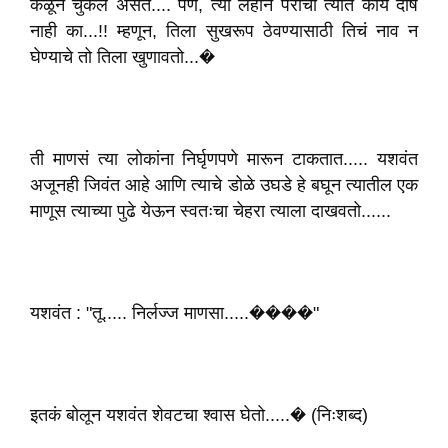
कळून चुकले असतें.... पण, त्या लहान परीचा त्यात काय दोष
नाही का...!! म्हणून, तिला सुखरूप ठेवण्यासाठी तिचं नाव न
घेण्याचे तो तिला खुणावतो...�
ती माणसं त्या लोकांना निर्घृणपणे मारून टाकतात..... यशवंत
अजूनही जिवंत आहे आणि त्याचे डोळे उघडे हे बघून त्यातील एक
माणूस त्याच्या पुढे येऊन स्वतःचा चेहरा त्याला दाखवतो......
यशवंत : "तू..... निर्लज्ज माणसा.....����"
इतकं बोलून यशवंत शेवटचा श्वास घेतो.....� (निःशब्द)