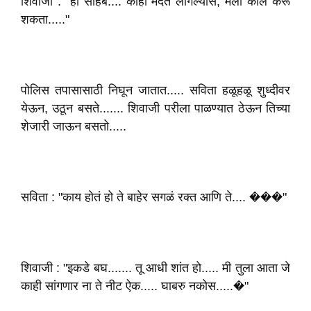
शिवाजी : "हो साहेब.... काही मदत लागल्यास, मला कॉल करू
शकता....."
पोलिस तपासासाठी निघून जातात..... सविता हळूहळू शुध्दीवर
येऊन, उठून बसते....... शिवाजी परीला पाळण्यात ठेऊन तिच्या
शेजारी जाऊन बसतो.....
सविता : "काय होतं हो ते बाहेर सगळं रक्त आणि ते.... ���"
शिवाजी : "इकडे बघ....... तू आधी शांत हो..... मी तुला आता जे
काही सांगणार ना ते नीट ऐक..... घाबरु नकोस.....�"