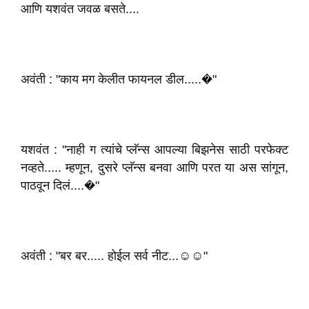
आणि यशवंत जवळ बसते....
अवंती : "काय मग केलीत फायनल डील.....�"
यशवंत : "नाही ग त्यांचे प्लॅन्स आपल्या बिझनेस साठी परफेक्ट
नव्हते..... म्हणून, दुसरे प्लॅन्स बनवा आणि परत या अस सांगून,
पाठवून दिलं....�"
अवंती : "बर बर..... होईल सर्व नीट...☺️☺️"