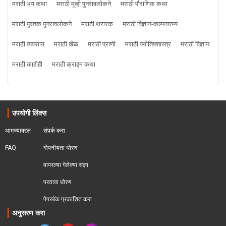
मराठी भय कथा
मराठी मूव्ही पुनरावलोकने
मराठी पौराणिक कथा
मराठी पुस्तक पुनरावलोकने
मराठी थरारक
मराठी विज्ञान-कल्पनारम्य
मराठी व्यवसाय
मराठी खेळ
मराठी प्राणी
मराठी ज्योतिषशास्त्र
मराठी विज्ञान
मराठी काहीही
मराठी क्राइम कथा
उपयोगी लिंक्स
आमच्याबद्दल
संपर्क करा
FAQ
गोपनीयता धोरण
वापरल्या गेलेल्या संज्ञा
परतावा धोरण 
पेपरबॅक प्रकाशित करा
अनुसरण करा