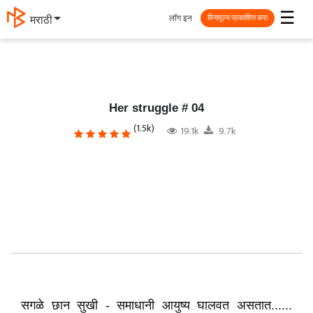
☰
लॉग इन
தமிழ்
विनामूल्य प्रकाशित करा
Her struggle # 04
(1.5k)
19.1k
9.7k
सगळे छान सुखी - समाधानी आयुष्य घालवत असतात......