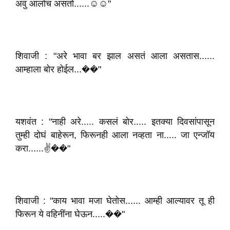
अवु आलोच असतो......☺️☺️"
शिवाजी : "अरे भावा बर झाल असतं आला असतास......
आम्हाला बोर होईल...��"
यशवंत : "नाही अरे..... कसलं बोर..... इतक्या दिवसांपासून
तुम्ही दोघं बाहेरून, फिरूनही आला नव्हता ना..... जा एन्जॉय
करा......✌️��"
शिवाजी : "काय भावा मजा घेतोस...... आम्ही आल्यावर तू ही
फिरून ये वहिनींना घेऊन.....��"