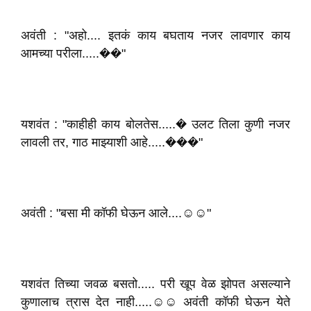
अवंती : "अहो.... इतकं काय बघताय नजर लावणार काय
आमच्या परीला.....��"
यशवंत : "काहीही काय बोलतेस.....� उलट तिला कुणी नजर
लावली तर, गाठ माझ्याशी आहे.....���"
अवंती : "बसा मी कॉफी घेऊन आले....☺️☺️"
यशवंत तिच्या जवळ बसतो..... परी खूप वेळ झोपत असल्याने
कुणालाच त्रास देत नाही.....☺️☺️ अवंती कॉफी घेऊन येते