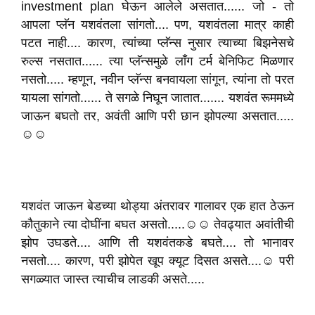
investment plan घेऊन आलेले असतात...... जो - तो
आपला प्लॅन यशवंतला सांगतो.... पण, यशवंतला मात्र काही
पटत नाही.... कारण, त्यांच्या प्लॅन्स नुसार त्याच्या बिझनेसचे
रुल्स नसतात...... त्या प्लॅन्समुळे लाँग टर्म बेनिफिट मिळणार
नसतो..... म्हणून, नवीन प्लॅन्स बनवायला सांगून, त्यांना तो परत
यायला सांगतो...... ते सगळे निघून जातात....... यशवंत रूममध्ये
जाऊन बघतो तर, अवंती आणि परी छान झोपल्या असतात.....
☺️☺️
यशवंत जाऊन बेडच्या थोड्या अंतरावर गालावर एक हात ठेऊन
कौतुकाने त्या दोघींना बघत असतो.....☺️☺️ तेवढ्यात अवांतीची
झोप उघडते.... आणि ती यशवंतकडे बघते.... तो भानावर
नसतो.... कारण, परी झोपेत खूप क्यूट दिसत असते....☺️ परी
सगळ्यात जास्त त्याचीच लाडकी असते.....