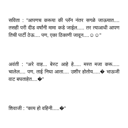
सविता : "आपणच करूया की प्लॅन नंतर सगळे जाऊयात....
तसही परी दीड वर्षांनी मामा कडे जाईल..... तर त्याआधी आपण
तिची पार्टी ठेऊ.... पण, एका ठिकाणी जावून....☺️☺️"
अवंती : "अरे वाह... बेस्ट आहे हे..... मस्त मजा करू.....
चालेल.... पण, ताई निघा आता.... उशीर होतोय.....� भाऊजी
वाट बघताहेत....�"
शिवाजी : "काय हो वहिनी.....�"