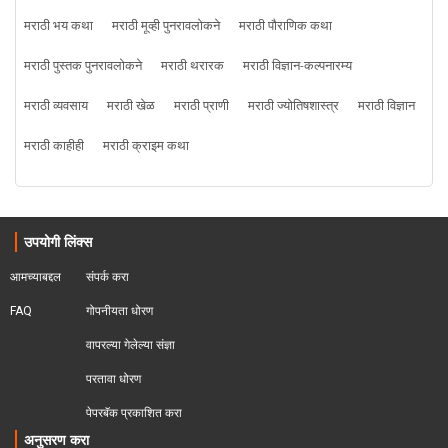
मराठी भय कथा
मराठी मूव्ही पुनरावलोकने
मराठी पौराणिक कथा
मराठी पुस्तक पुनरावलोकने
मराठी थरारक
मराठी विज्ञान-कल्पनारम्य
मराठी व्यवसाय
मराठी खेळ
मराठी प्राणी
मराठी ज्योतिषशास्त्र
मराठी विज्ञान
मराठी काहीही
मराठी क्राइम कथा
उपयोगी लिंक्स
आमच्याबद्दल
संपर्क करा
FAQ
गोपनीयता धोरण
वापरल्या गेलेल्या संज्ञा
परतावा धोरण 
पेपरबॅक प्रकाशित करा
अनुसरण करा