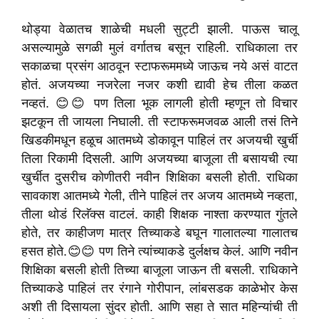
थोड्या वेळातच शाळेची मधली सुट्टी झाली. पाऊस चालू
असल्यामुळे सगळी मुलं वर्गातच बसून राहिली. राधिकाला तर
सकाळचा प्रसंग आठवून स्टाफरूममध्ये जाऊच नये असं वाटत
होतं. अजयच्या नजरेला नजर कशी द्यावी हेच तीला कळत
नव्हतं. 😊😊 पण तिला भूक लागली होती म्हणून तो विचार
झटकून ती जायला निघाली. ती स्टाफरूमजवळ आली तसं तिने
खिडकीमधून हळूच आतमध्ये डोकावून पाहिलं तर अजयची खुर्ची
तिला रिकामी दिसली. आणि अजयच्या बाजूला ती बसायची त्या
खुर्चीत दुसरीच कोणीतरी नवीन शिक्षिका बसली होती. राधिका
सावकाश आतमध्ये गेली, तीने पाहिलं तर अजय आतमध्ये नव्हता,
तीला थोडं रिलॅक्स वाटलं. काही शिक्षक नाश्ता करण्यात गुंतले
होते, तर काहीजण मात्र तिच्याकडे बघून गालातल्या गालातच
हसत होते.😊😊 पण तिने त्यांच्याकडे दुर्लक्षच केलं. आणि नवीन
शिक्षिका बसली होती तिच्या बाजूला जाऊन ती बसली. राधिकाने
तिच्याकडे पाहिलं तर रंगाने गोरीपान, लांबसडक काळेभोर केस
अशी ती दिसायला सुंदर होती. आणि सहा ते सात महिन्यांची ती