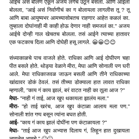
आईचं असं बोलणं ऐकून अजय लगेच उठून बसला. आणि आईला
बोलला, "आई असं निर्वाणीचं का ग बोलायला लागलीस तू ? तू
आणि बाबा आयुष्यभर आमच्यासोबतच राहणार आहेत कळलं का.
तुम्हाला दोघांनाही मी काही होऊ देणार नाही समजलं का." अजय
आईचे दोन्ही गाल खेचतच बोलला. तसं आईने त्याच्या हातावर
एक फटकाच दिला आणि दोघेही हसू लागले. 😀😀😊😊
संध्याकाळचे पाच वाजले होते. राधिका आणि आई दोघीपण चहा
पीत बसले होते. थोड्या वेळाने मीरा, मेघा आणि सोनाली पण घरी
आले. मेघा राधिकाजवळ जाऊन बसली आणि तीने राधिकाच्या
खांद्यावर डोकं ठेवलं. तसं तीच्या डोक्याला हात लावत राधिका
म्हणाली, "काय गं काय झालं, बरं वाटत नाही का तूला आज ?"
मेघा-
"नाही गं ताई, आज खुप थकायला झालंय मला."
मीरा-
"हो ताई खरंच, आज खुप कंटाळा आलाय मला पण."
सोनाली शांत गप्प बसून त्यांना बघत होती.
आई-
"काय गं काय झालं दोघींना पण कंटाळायला ?"
मेघा-
"ताई आज खुप अभ्यास दिलाय गं, लिहून हात दुखायला
लागलेत आमचे." 🙁🙁