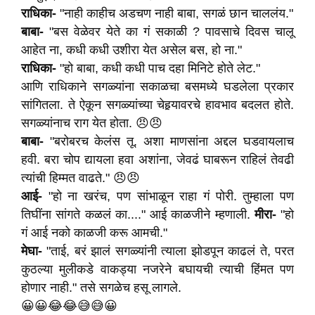
राधिका-
"नाही काहीच अडचण नाही बाबा, सगळं छान चाललंय."
बाबा-
"बस वेळेवर येते का गं सकाळी ? पावसाचे दिवस चालू
आहेत ना, कधी कधी उशीरा येत असेल बस, हो ना."
राधिका-
"हो बाबा, कधी कधी पाच दहा मिनिटे होते लेट."
आणि राधिकाने सगळ्यांना सकाळचा बसमध्ये घडलेला प्रकार
सांगितला. ते ऐकून सगळ्यांच्या चेहर्‍यावरचे हावभाव बदलत होते.
सगळ्यांनाच राग येत होता. 😠😠
बाबा-
"बरोबरच केलंस तू. अशा माणसांना अद्दल घडवायलाच
हवी. बरा चोप द्यायला हवा अशांना, जेवढं घाबरून राहिलं तेवढी
त्यांची हिम्मत वाढते." 😠😠
आई-
"हो ना खरंच, पण सांभाळून राहा गं पोरी. तुम्हाला पण
तिघींना सांगते कळलं का...." आई काळजीने म्हणाली.
मीरा-
"हो
गं आई नको काळजी करू आमची."
मेघा-
"ताई, बरं झालं सगळ्यांनी त्याला झोडपून काढलं ते, परत
कुठल्या मुलीकडे वाकड्या नजरेने बघायची त्याची हिंमत पण
होणार नाही." तसे सगळेच हसू लागले.
😀😀😂😂😅😅😀