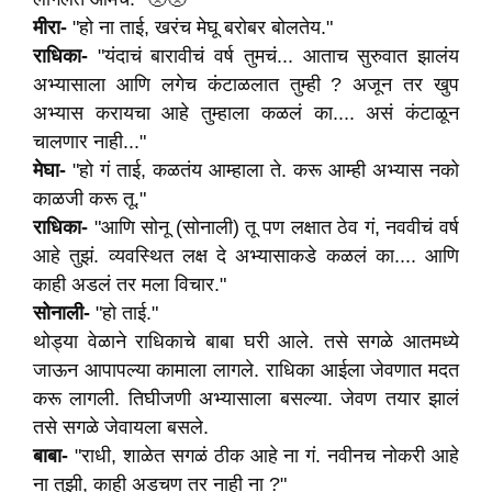
मीरा-
"हो ना ताई, खरंच मेघू बरोबर बोलतेय."
राधिका-
"यंदाचं बारावीचं वर्ष तुमचं... आताच सुरुवात झालंय
अभ्यासाला आणि लगेच कंटाळलात तुम्ही ? अजून तर खुप
अभ्यास करायचा आहे तुम्हाला कळलं का.... असं कंटाळून
चालणार नाही..."
मेघा-
"हो गं ताई, कळतंय आम्हाला ते. करू आम्ही अभ्यास नको
काळजी करू तू."
राधिका-
"आणि सोनू (सोनाली) तू पण लक्षात ठेव गं, नववीचं वर्ष
आहे तुझं. व्यवस्थित लक्ष दे अभ्यासाकडे कळलं का.... आणि
काही अडलं तर मला विचार."
सोनाली-
"हो ताई."
थोड्या वेळाने राधिकाचे बाबा घरी आले. तसे सगळे आतमध्ये
जाऊन आपापल्या कामाला लागले. राधिका आईला जेवणात मदत
करू लागली. तिघीजणी अभ्यासाला बसल्या. जेवण तयार झालं
तसे सगळे जेवायला बसले.
बाबा-
"राधी, शाळेत सगळं ठीक आहे ना गं. नवीनच नोकरी आहे
ना तुझी, काही अडचण तर नाही ना ?"