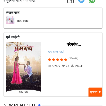
हे पुस्तक सामायिक करा:
लेखक बद्दल
फॉलो करा
Ritu Patil
पूर्ण कादंबरी
प्रेमगंध...
द्वारा Ritu Patil
(334.4k)
569.7k
28
297.5k
एकूण भाग : 37
NEW REALESED