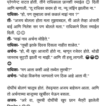
प्रेगनेन्ट वाटत होती. तीने राधिकाला छानशी स्माईल 😊 दिली
आणि म्हणाली, "तू राधिका कदम हो ना, न्यू जाॅईन झालीस ना."
राधिका-
"हो, पण तुम्हाला कसं कळलं माझं नाव ?"
ती-
"अजय बोलला होता मला तुझ्याबद्दल, मी आले तेव्हा अंजली
बाई आणि निलेश सर पण बोलले मला." राधिकाने तिला स्माईल
दिली. 😊😊
ती-
"माझं नाव अर्चना मोहिते."
राधिका-
"तुम्ही इतके दिवस दिसला नाहीत शाळेत."
अर्चना-
"हो, मी खुप आजारी होते ना, म्हणून रजेवर होते. थोडी
जास्तच सुट्टी झाली ना माझी." आणि ती हसू लागली.
😀😀😊
😊
राधिका-
"मग आता कशी आहे तब्येत तुमची?"
अर्चना-
"थोडा विकनेस जाणवतो पण ठिक आहे आता मी."
दोघींचं बोलणं चालूच होतं. तेवढ्यात अजय बाहेरून आला. आणि
तो अर्चनाच्या बाजूच्या खुर्चीवर येऊन बसला.
अजय-
"अरे वा, तुमची दोघींची खुप छान मैत्री झालेली