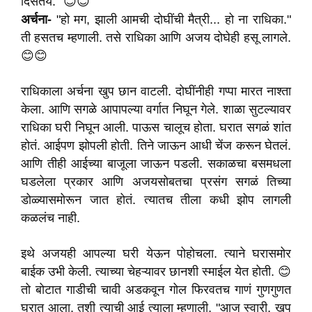
दिसतेय." 😊😊
अर्चना-
"हो मग, झाली आमची दोघींची मैत्री... हो ना राधिका."
ती हसतच म्हणाली. तसे राधिका आणि अजय दोघेही हसू लागले.
😊😊
राधिकाला अर्चना खुप छान वाटली. दोघींनीही गप्पा मारत नाश्ता
केला. आणि सगळे आपापल्या वर्गात निघून गेले. शाळा सुटल्यावर
राधिका घरी निघून आली. पाऊस चालूच होता. घरात सगळं शांत
होतं. आईपण झोपली होती. तिने जाऊन आधी चेंज करून घेतलं.
आणि तीही आईच्या बाजूला जाऊन पडली. सकाळचा बसमधला
घडलेला प्रकार आणि अजयसोबतचा प्रसंग सगळं तिच्या
डोळ्यासमोरून जात होतं. त्यातच तीला कधी झोप लागली
कळलंच नाही.
इथे अजयही आपल्या घरी येऊन पोहोचला. त्याने घरासमोर
बाईक उभी केली. त्याच्या चेहऱ्यावर छानशी स्माईल येत होती. 😊
तो बोटात गाडीची चावी अडकवून गोल फिरवतच गाणं गुणगुणत
घरात आला. तशी त्याची आई त्याला म्हणाली, "आज स्वारी, खुप