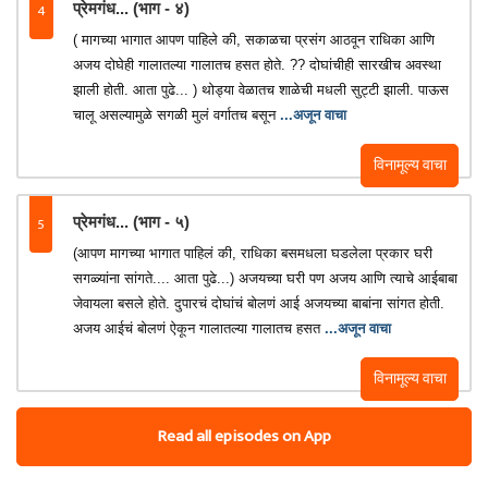
4
प्रेमगंध... (भाग - ४)
( मागच्या भागात आपण पाहिले की, सकाळचा प्रसंग आठवून राधिका आणि
अजय दोघेही गालातल्या गालातच हसत होते. ?? दोघांचीही सारखीच अवस्था
झाली होती. आता पुढे... ) थोड्या वेळातच शाळेची मधली सुट्टी झाली. पाऊस
चालू असल्यामुळे सगळी मुलं वर्गातच बसून
...अजून वाचा
विनामूल्य वाचा
5
प्रेमगंध... (भाग - ५)
(आपण मागच्या भागात पाहिलं की, राधिका बसमधला घडलेला प्रकार घरी
सगळ्यांना सांगते.... आता पुढे...) अजयच्या घरी पण अजय आणि त्याचे आईबाबा
जेवायला बसले होते. दुपारचं दोघांचं बोलणं आई अजयच्या बाबांना सांगत होती.
अजय आईचं बोलणं ऐकून गालातल्या गालातच हसत
...अजून वाचा
विनामूल्य वाचा
Read all episodes on App