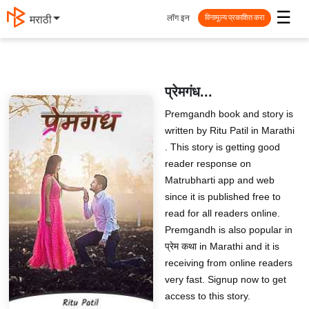
☰
लॉग इन
मराठी
विनामूल्य प्रकाशित करा
प्रेमगंध...
Premgandh book and story is
written by Ritu Patil in Marathi
. This story is getting good
reader response on
Matrubharti app and web
since it is published free to
read for all readers online.
Premgandh is also popular in
प्रेम कथा in Marathi and it is
receiving from online readers
very fast. Signup now to get
access to this story.