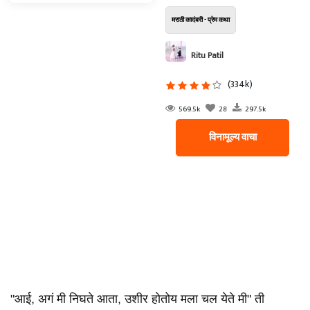
मराठी कादंबरी - प्रेम कथा
Ritu Patil
(334k)
569.5k
28
297.5k
विनामूल्य वाचा
"आई, अगं मी निघते आता, उशीर होतोय मला चल येते मी" ती