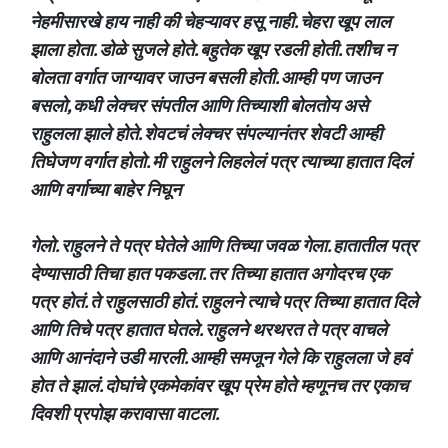
नेहमीसारखे हाय नाही की चेहऱ्यावर हसू नाही. चेहरा खूप लाल
झाला होता. डोळे सुजले होते. बहुतेक खूप रडली होती. तशीच न
बोलता वर्गात जाग्यावर जाउन बसली होती. आम्ही पण जाउन
बसलो, कधी लेक्चर संपतील आणि तिच्याशी बोलतोय असे
राहुलला झाले होते. शेवटचं लेक्चर संपल्यानंतर शेवटी आम्ही
तिघेजण वर्गात होतो. मी राहुलने लिहलेलं पत्र त्याच्या हातात दिलं
आणि वर्गाच्या बाहेर निघून
गेलो. राहुलने ते पत्र घेतेले आणि तिच्या जवळ गेला. हातातील पत्र
देण्यासाठी तिचा हात पकडला. तर तिच्या हातात अगोदरच एक
पत्र होतं. ते राहुलसाठी होतं. राहुलने त्याचे पत्र तिच्या हातात दिले
आणि तिचे पत्र हातात घेतले. राहुलने थरथरत ते पत्र वाचले
आणि आनंदाने उडी मारली. आम्ही समजून गेले कि राहुलला जे हवं
होत ते झालं. दोघांचे एकमेकांवर खूप प्रेम होते म्हणूनच तर एकाच
दिवशी प्रपोझ करावासा वाटला.