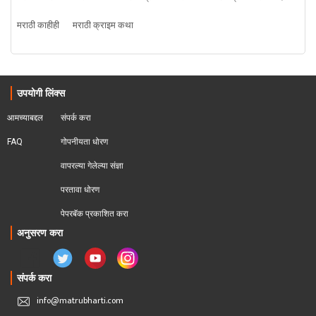
मराठी काहीही
मराठी क्राइम कथा
उपयोगी लिंक्स
आमच्याबद्दल
संपर्क करा
FAQ
गोपनीयता धोरण
वापरल्या गेलेल्या संज्ञा
परतावा धोरण 
पेपरबॅक प्रकाशित करा
अनुसरण करा
संपर्क करा
info@matrubharti.com