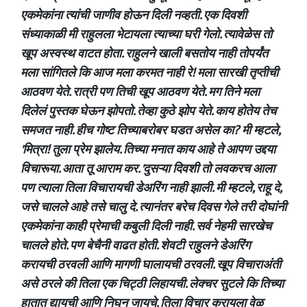
एकमेकांना त्यांची जाणीव होऊन दिली नव्हती. एक दिवशी
संध्याकाळी मी राहुलला भेटायला त्याच्या घरी गेलो. त्यावेळेस तो
खूप अस्वस्थ वाटत होता. राहुलने खाली बसतोय नाही तोपर्यंत
मला सांगितले कि आज मला करमत नाही रे! मला सारखी तृप्तीची
आठवण येते. रात्री पण तिची खूप आठवण येते. मग तिने मला
दिलेलं पुस्तक घेऊन झोपतो. तेव्हा कुठे झोप येते. काय होतेय तेच
समजत नाही. हीच गोष्ट तिच्याबरोबर घडत असेल का? मी म्हटले,
'मित्रा! तुला प्रेम झालेय. तिच्या मनात काय आहे ते आपण उद्दया
विचारूया. आता तू आराम कर. 'दुसऱ्या दिवशी तो लवकरच आला
पण त्याला तिला विचारायची डेअरिंग नाही झाली. मी म्हटले, राहू दे,
जसे चालले आहे तसे चालु दे. त्यानंतर बरेच दिवस गेले तरी दोघांनी
एकमेकांना काही प्रेमाची कबुली दिली नाही. सर्व नेहमी सारखेच
चालले होते. पण बेचैनी वाढत होती. शेवटी राहुलने डेअरिंग
करायची ठरवली आणि मागणी घालायची ठरवली. खूप विचाराअंती
असे ठरले की तिला एक चिट्ठी लिहायची. लेक्चर सुटले कि तिच्या
हातात द्यायची आणि निघुन जायचे. तिला विचार करायला वेळ