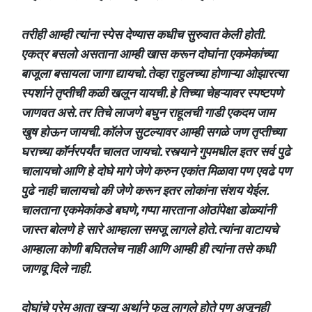
तरीही आम्ही त्यांना स्पेस देण्यास कधीच सुरुवात केली होती.
एकत्र बसलो असताना आम्ही खास करून दोघांना एकमेकांच्या
बाजूला बसायला जागा द्यायचो. तेव्हा राहुलच्या होणाऱ्या ओझारत्या
स्पर्शाने तृप्तीची कळी खलून यायची. हे तिच्या चेहऱ्यावर स्पष्टपणे
जाणवत असे. तर तिचे लाजणे बघुन राहूलची गाडी एकदम जाम
खुष होऊन जायची. कॉलेज सुटल्यावर आम्ही सगळे जण तृप्तीच्या
घराच्या कॉर्नरपर्यंत चालत जायचो. रस्त्याने गुपमधील इतर सर्व पुढे
चालायचो आणि हे दोघे मागे जेणे करुन एकांत मिळावा पण एवढे पण
पुढे नाही चालायचो की जेणे करून इतर लोकांना संशय येईल.
चालताना एकमेकांकडे बघणे, गप्पा मारताना ओठांपेक्षा डोळ्यांनी
जास्त बोलणे हे सारे आम्हाला समजू लागले होते. त्यांना वाटायचे
आम्हाला कोणी बघितलेच नाही आणि आम्ही ही त्यांना तसे कधी
जाणवू दिले नाही.
दोघांचे प्रेम आता खऱ्या अर्थाने फुलू लागले होते पण अजूनही