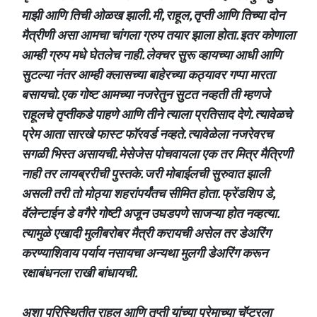
माझी आणि तिची ओळख झाली. मी, राहूल, तृप्ती आणि तिच्या दोन
मैत्रीणी असा आमचा चांगला ग्रुप तयार झाला होता. इतर कोणाला
आम्ही ग्रुप मधे घेतलेच नाही. लेक्चर सुरू व्हायच्या आधी आणि
सुटल्या नंतर आम्ही क्लासच्या बाहेरच्या कठ्यावर गप्पा मारता
बसायचो. एक गोष्ट आमच्या नजरेतुन सुटत नव्हती ती म्हणजे
राहूलचे तृप्तीकडे पाहणे आणि तीने त्याला प्रतिसाद देणे. त्यावेळचे
प्रेम आता सारखे फास्ट फॉरवर्ड नव्हते. त्यावेळेला नजरेवरच
सगळी भिस्त असायची. मेसेजेस पोचवायला एक तर मित्र मैत्रिणी
नाही तर लायब्ररीची पुस्तके. जरी मोबाईलची सुरुवात झाली
असली तरी तो मोठ्या शहरांपर्यंतच सीमित होता. फ्रेंडशिप डे,
वॅलेन्टाईन डे वगैरे गोष्टी अजून उघडपणे साजऱ्या होत नव्हत्या.
त्यामुळे एखादी मुलीबरोबर मैत्री करायची असेल तर डेअरिंग
करण्याशिवाय पर्याय नसायचा अन्यथा मुलगी डेअरिंग करून
रक्षाबंधनला राखी बांधायची.
अशा परिस्थितीत राहुल आणि तृप्ती यांच्या प्रेमाच्या चॅप्टरला