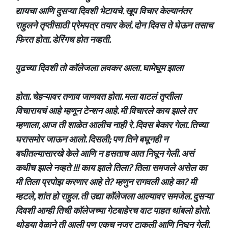
द्यायचा आणि दुसऱ्या दिवशी भेटायचे. खूप विचार केल्यानंतर
राहुलने तृप्तीसाठी प्रेमपत्र तयार केलं. दोन दिवस ते घेऊन तसाच
फिरत होता. डेरिंगच होत नव्हती.
पुढच्या दिवशी तो कॉलेजला लवकर आला. घामेघूम झाला
होता. चेहऱ्यावर तणाव जाणवत होता. मला वाटलं तृप्तीला
विचारायचं आहे म्हणून टेन्शन आहे. मी विचारले काय झाले तर
म्हणाला, आज ती शाळेत आलीच नाही रे. दिवस बेकार गेला. तिच्या
घरासमोर जाऊन आलो. दिसली; पण तिने बघूनही न
बघीतल्यासारखे केले आणि न हसताच आत निघून गेली. असं
कधीच झाले नव्हते !!! काय झाले तिला? तिला समजले असेल का
मी तिला प्रपोझ करणार आहे ते? म्हणुन रागवली आहे का? मी
म्हटले, शांत हो राहुल. ती उद्या कॉलेजला आल्यावर समजेल. दुसऱ्या
दिवशी आम्ही तिची कॉलेजच्या गेटबाहेरच वाट पाहत थांबलो होतो.
थोड्या वेळाने ती आली पण एकच नजर टाकली आणि निघून गेली.