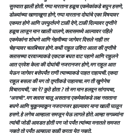
सुरुवात झाली होती. गप्पा मारताना हळूच एकमेकांकडे बघुन हसणे,
डोळ्यांच्या खाणाखूणा होणे, गप्पा मारताना दोघांचे एका विषयावर
एकमत होणे आणि उस्फुर्तपणे टाळी देणे, टाळी दिल्यावर तृप्तीने
हळूच लाजून मान खाली घालणे, क्लासमध्ये आल्यावर पहिले
एकमेकांना शोधणे आणि नेहमीच्या जागेवर दिसले नाही तर
चेहऱ्यावर चलबिचल होणे. कधी राहुल उशिरा आला की तृप्तीचे
क्लासच्या दरवाज्याकडे एकटक बघत वाट पहाणे आणि राहुलने
आत प्रवेश केला की दोघांची नजरानजर होणे, मग राहूल आत
येऊन जागेवर बसेपर्यंत राणी त्याच्याकडे पाहत राहायची. एकदा
राहूल बसला की मग तो तृप्तीकडे पाहायचा. मग ती खुणेनेच
विचारायची, ' का रे? कुठे होता ? तो मग मान हलवून सांगायचा,
"असचं!". मग क्लास चालू असताना एकमेकांकडे लक्ष नसताना
बघणे आणि चुकूनमाकून नजरानजर झाल्यावर माना खाली घालून
हसणे. हे लगेच आम्हाला समजून येऊ लागले होते. आम्हा सगळ्यांना
त्यांची जोडी आवडत होती पण जो पर्यंत त्यांच्या मनातले समजत
नव्हते तो पर्यंत आम्हाला काही करता येत नव्हते.