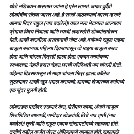
थोडे नशिबवान असतात ज्यांना हे प्रेम लाभतं. जगात दुर्दैवी
लोकांचीच संख्या जास्त आहे. हे सगळं आठवण्याचं कारण म्हणजे
आमचा मित्र राहुल (नाव बदलेलं)! काल मला भेटायला आल्यावर
प्रेमाचा विषय निघाला आणि त्याची लव्हस्टोरी डोळ्यांसमोरून
गेली. आम्ही बारावीला असतानाची गोष्ट आहे. वर्गामध्ये राहुल माझ्या
बाजूला बसायचा. पहिल्या दिवसापासून तो माझ्या बाजूला बसत
होता आणि चांगला मित्रही झाला होता. एकदम मनमोकळा
स्वभावाचा. नेहमी हसरा चेहरा.घरची परिस्थिती पण चांगली होती.
पहिल्या दिवसापासून तो माझा चांगला मित्र झाला. कॉलेज
सुटल्यावर आम्ही खूप धमाल करायचो
.
आमच्या शेजारच्या वर्गामध्ये
एक सुंदर मुलगी होती.
लांबसडक पाठीवर रुळणारे केस, गोरीपान काया, अंगाने नाजूक
शिडशिडित बांध्याची, पाणीदार डोळ्यांची. तिचे नाव तृप्ती (नाव
बदलेलं)! तृप्ती आणि राहुल एकाच सोसायटीमध्ये राहायला होते.
तृप्तीचे वडील कर्जत पोस्ट ऑफिसमध्ये कामाला होते. राहुलमुळे