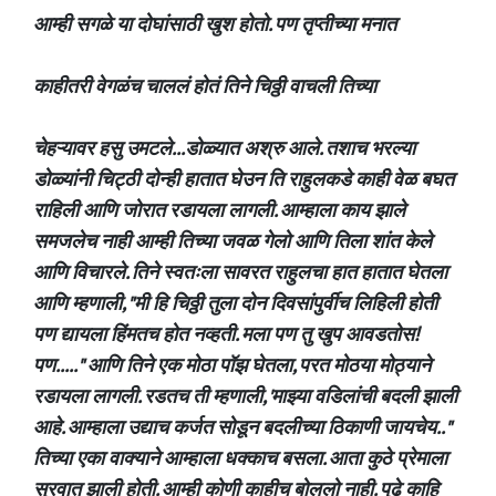
आम्ही सगळे या दोघांसाठी खुश होतो. पण तृप्तीच्या मनात
काहीतरी वेगळंच चाललं होतं तिने चिठ्ठी वाचली तिच्या
चेहऱ्यावर हसु उमटले...डोळ्यात अश्रु आले. तशाच भरल्या
डोळ्यांनी चिट्ठी दोन्ही हातात घेउन ति राहुलकडे काही वेळ बघत
राहिली आणि जोरात रडायला लागली. आम्हाला काय झाले
समजलेच नाही आम्ही तिच्या जवळ गेलो आणि तिला शांत केले
आणि विचारले. तिने स्वतःला सावरत राहुलचा हात हातात घेतला
आणि म्हणाली, "मी हि चिठ्ठी तुला दोन दिवसांपुर्वीच लिहिली होती
पण द्यायला हिंमतच होत नव्हती. मला पण तु खुप आवडतोस!
पण....." आणि तिने एक मोठा पॉझ घेतला, परत मोठया मोठ्याने
रडायला लागली. रडतच ती म्हणाली, 'माझ्या वडिलांची बदली झाली
आहे. आम्हाला उद्याच कर्जत सोडून बदलीच्या ठिकाणी जायचेय.."
तिच्या एका वाक्याने आम्हाला धक्काच बसला. आता कुठे प्रेमाला
सुरवात झाली होती. आम्ही कोणी काहीच बोललो नाही. पुढे काहि