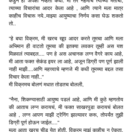
कडुन ही अपेक्षा नव्हती कधी. मी तर नेहमीच त्याच्या मतांचा,
त्याच्या विचारांचा आदर केला आहे , आणि त्याने मला मात्र
काहीच विचारू नये..माझ्या आयुष्याचा निर्णय कसा घेऊ शकतो
तो..
"हे बघा विक्रम, मी खरच खूप आदर करते तुमचा आणि मला
अभिमान ही वाटतो तुमचा की इतक्या लवकर तूम्ही अस यश
मिळवलं त्याबद्दल.... पण हे अस अचानक लग्न वैगरे काय आहे,
मी आता फक्त सेकंड इयर ला आहे, अजून डिग्री पण पूर्ण झाली
नाही माझी....आणि महत्त्वाचे म्हणजे मी कधी तुमच्या बद्दल तसा
विचार केला नाही.."
मी विक्रमच बोलणं मधात तोडतच बोलली,
"नैना, शिकण्यासाठी आयुष्य पडलं आहे, आणि मी कुठे म्हणतोय
की आताच लग्न करायचं, मी फक्त साखरपुडा करायचं बोलत
आहे , लग्न आपण माझी ट्रेनिंग झाल्यावर करू, तोपर्यंत तुझी
डिग्री पूर्ण होऊन जाईल...."
मला आता खरच चीड येत होती, विक्रम माझं काहीच न ऐकता,