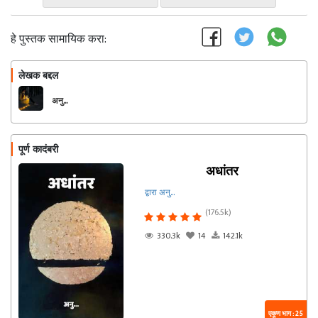
हे पुस्तक सामायिक करा:
लेखक बद्दल
फॉलो करा
अनु...
पूर्ण कादंबरी
अधांतर
द्वारा अनु...
(176.5k)
330.3k
14
142.1k
एकूण भाग : 25