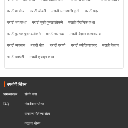
मराठी आरोग्य
मराठी जीवनी
मराठी अन्न आणि कृती
मराठी पत्र
मराठी भय कथा
मराठी मूव्ही पुनरावलोकने
मराठी पौराणिक कथा
मराठी पुस्तक पुनरावलोकने
मराठी थरारक
मराठी विज्ञान-कल्पनारम्य
मराठी व्यवसाय
मराठी खेळ
मराठी प्राणी
मराठी ज्योतिषशास्त्र
मराठी विज्ञान
मराठी काहीही
मराठी क्राइम कथा
उपयोगी लिंक्स
आमच्याबद्दल
संपर्क करा
FAQ
गोपनीयता धोरण
वापरल्या गेलेल्या संज्ञा
परतावा धोरण 