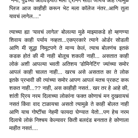
"नैना, पुढच्या आठवड्यात मला ट्रेनिंग साठी जायचं आहे त्यामुळे
प्लिज आज काहीही करून भेट मला कॉलेज नंतर..आणि तुला
यावचं लागेल...."
त्याच्या ह्या 'यावचं लागेल' बोलल्या मुळे माझ्याकडे हो म्हणण्या
शिवाय काही पर्याय नव्हता...एकप्रकारे त्याने ओर्डर सोडली
आणि मी सुद्धा निमूटपणे ते मान्य केलं, त्याच बोलणंच इतकं
कडक होतं की मी नाही बोलूच शकली नाही... असतात काही
लोकं अशी आपल्या भवती अतिशय 'डोमिनेटिंग' ज्यांच्या समोर
आपलं काही चालत नाही... खरच असे असतात का ते लोक
इतके प्रभावी की त्यांच्या समोर आपण आपलं मतच प्रकट करू
शकत नाही...?? नाही, अस काहीही नसतं.. खर तर हे आहे की,
शांती प्रिय नरम दिलाच्या लोकांना फक्त कोणाचं मन दुखवायचं
नसतं किंवा वाद टाळायचा असतो त्यामुळे ते काही बोलत नाही
आणि याच गोष्टींचा नेहमी फायदा घेण्यात येतो...पण हेच नरम
दिलाचे लोकं निश्चय केल्यावर किती बलदंड बनतात हे कोणाला
माहीत नसतं....