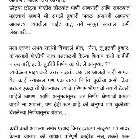
आवाजात बोललं तरी रडणारी,
छोट्या छोट्या गोष्टीत डोळ्यांत पाणी आणणारी आणि सगळ्यात
महत्त्वाचं म्हणजे मी सगळी हुशारी जवळ असूनही आपल्या
आवडत्या व्यक्तीला वाईट वाटू नये म्हणून स्वतःला कमी
लेखणारी....
मला एकदा अभय सरांनी विचारलं होत, "नैना, तू इतकी हुशार,
कोणत्याही गोष्टीची जाच पडताळणी केल्या शिवाय कधी काहीही
न करणारी, इतके चुकीचे निर्णय का घेतले आयुष्यात?"
त्यावेळेला माझ्याकडे उत्तर नव्हतं...तसं तर आजही नाही सांगता
येत काही त्याबद्दल पण एक वाटतं निर्णय चुकीचा असो किंवा
बरोबर एकदा तो घेतल्यावर त्याचे परिणाम भोगायची तयारी ठेवली
पाहिजे आपण...आणि अनुभवातूनच तर निर्णय घेण्याची क्षमता
वाढते ना आपली, पण हेही खर आहे की अनुभव पण चुकीच्या
घेतलेल्या निर्णयातूनच येतात...
कधी कधी आपल्या समोर एखादं चित्र इतक्या उत्कृष्ट पणे सादर
केल्या जातात की यापेक्षा परिपूर्ण काहीच नसू शकते अस