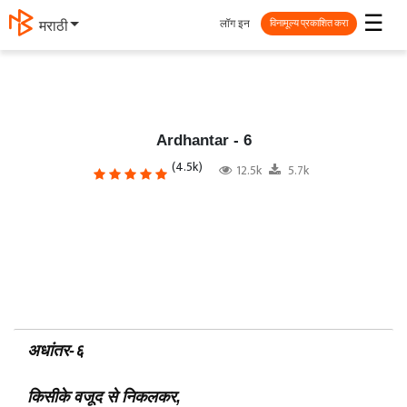
☰
लॉग इन
தமிழ்
विनामूल्य प्रकाशित करा
Ardhantar - 6
(4.5k)
12.5k
5.7k
अधांतर
-६
किसीके
वजूद
से
निकलकर
,