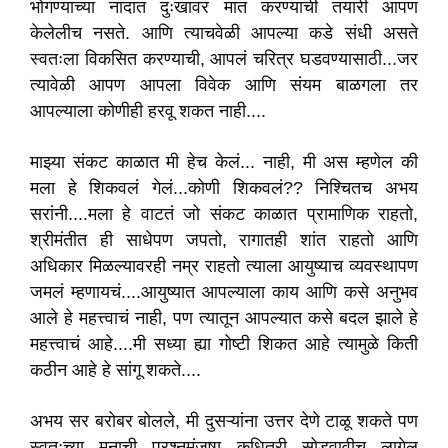
भोगण्याच्या नादात दुःखावर मात करण्याची तयारी आपण
केलेलीच नसते. आणि त्याचवेळी आपल्या कडे संधी असते
स्वतःला विकसित करण्याची, आपलं चरित्र घडवण्यासाठी...जर
त्यावेळी आपण आपला विवेक आणि संयम बाळगला तर
आपल्याला कोणीही हरवू शकत नाही....
माझ्या संकट काळात मी हेच केलं... नाही, मी अस म्हणेल की
मला हे शिकवलं गेलं...कोणी शिकवलं?? निश्चितच अभय
सरांनी....मला हे वाटतं जो संकट काळात प्रामाणिक राहतो,
श्रीमंतीत ही साधेपण जपतो, रागातही शांत राहतो आणि
अधिकार मिळल्यावरही नम्र राहतो त्याला आयुष्याच व्यवस्थापण
जमलं म्हणायचं....आयुष्यात आपल्याला काय आणि कसे अनुभव
आले हे महत्त्वाचं नाही, पण त्यातून आपल्यात कसे बदल झाले हे
महत्त्वाचं आहे....मी सध्या ह्या गोष्टी शिकत आहे त्यामुळे किती
कठीन आहे हे सांगू शकते....
अभय सर बरोबर बोलले, मी दुसऱ्यांना उत्तर देणे टाळू शकते पण
स्वतःच्या मनाची प्रश्नमंजुषा कधितरी सोडवावीच लागेल