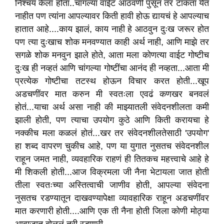
निश्चय केला होता..चांगल्या वाईट आठवणी पुसून तर टाकता येत
नाहीत पण त्यांना आपल्यावर किती हावी होऊ द्यायचं हे आपल्याच
हातात आहे....काय झालं, काय नाही हे आठवुन दुःख जरूर होत
पण त्या दुःखाच शोक मनवण्यात काही अर्थ नाही, आणि माझे तर
सगळे शोक मनवुन झाले होते, आता मला कोणत्या वाईट गोष्टीच
दुःख ही नव्हतं आणि चांगल्या गोष्टींचा आनंद ही नव्हता...आता मी
प्रत्येक गोष्टीचा तटस्थ होऊन विचार करत होती...खूप
अडचणींवर मात करुन मी स्वतःला एवढं कणखर बनवलं
होतं...याचा अर्थ असा नाही की माझ्यातली संवेदनशीलता कमी
झाली होती, पण त्याचा उपयोग कुठे आणि किती करायचा हे
नक्कीच मला कळलं होतं...खर तर संवेदनशीलतेसाठी 'उपयोग'
हा शब्द वापरण चुकीच आहे, पण या युगात नुसतच संवेदनशील
राहून जमत नाही, व्यवहारिक राहणं ही तितकच महत्त्वाचे आहे हे
मी शिकली होती...आज विक्रमला जी नैना भेटायला जात होती
तीला स्वतःच्या अस्तित्वाची जाणीव होती, आपल्या संवेदना
नुसतच रडण्यातून दाखवण्यापेक्षा व्यावहारिक राहून अडचणींवर
मात करणारी होती....आणि एक ती नैना होती जिला कोणी मोठ्या