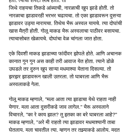
होते. त्याची शेपटी लांब होती. तो
जिथे राहयचा तिकडे आंब्याची, नारळाची खुप झाडे होती. तो
नारळाचा झाडावरही भरभर चढायचा. तो एका झाडावरून दुसऱ्या
झाडावर उड्या मारायचा. तिथेच भैरू अस्वल यायचे. त्या दोघांची
खास मैत्री होती. गोलू माकड भैरू अस्वलाचा पाठीवर बसायचा.
त्याचासोबत खेळायचे. दोघांचा वेळ चांगला जात होता.
एके दिवशी माकड झाडाच्या फांदीवर झोपले होते. आणि अचानक
कानात गुन गुन अस काही तरी आवाज येत होता. त्याने डोळे
उघडले तर दुरुन खुप साऱ्या मधमाश्या येताना दिसल्या. तो
झरझर झाडावरून खाली उतरला. तो घाबरला आणि भैरू
अस्वलाकडे गेला.
गोलू माकड म्हणाले, "मला आता त्या झाडाचा येथे राहता नाही
येणार. मला आता दुसरीकडे जाव लागेल." भैरू अस्वलाने
विचारले, "का रे काय झाल? तु इतका का बरे घाबरला आहे?"
माकड म्हणाले, "अरे मी राहतो त्या झाडावर मधमाश्यानी ताबा
घेतलाय. मला चावतील त्या. म्हणुन तर तुझ्याकडे आलोय. मदत