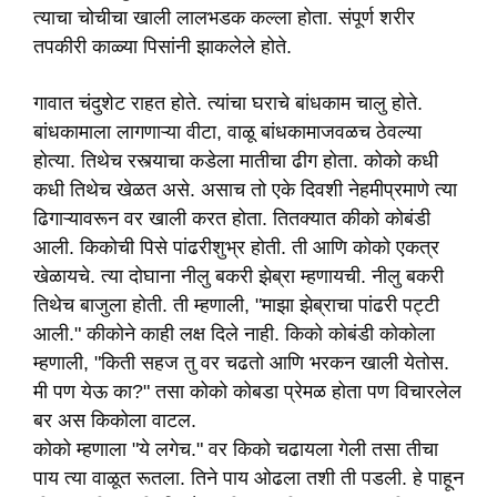
त्याचा चोचीचा खाली लालभडक कल्ला होता. संपूर्ण शरीर
तपकीरी काळ्या पिसांनी झाकलेले होते.
गावात चंदुशेट राहत होते. त्यांचा घराचे बांधकाम चालु होते.
बांधकामाला लागणाऱ्या वीटा, वाळू बांधकामाजवळच ठेवल्या
होत्या. तिथेच रस्त्याचा कडेला मातीचा ढीग होता. कोको कधी
कधी तिथेच खेळत असे. असाच तो एके दिवशी नेहमीप्रमाणे त्या
ढिगाऱ्यावरून वर खाली करत होता. तितक्यात कीको कोबंडी
आली. किकोची पिसे पांढरीशुभ्र होती. ती आणि कोको एकत्र
खेळायचे. त्या दोघाना नीलु बकरी झेब्रा म्हणायची. नीलु बकरी
तिथेच बाजुला होती. ती म्हणाली, "माझा झेब्राचा पांढरी पट्टी
आली." कीकोने काही लक्ष दिले नाही. किको कोबंडी कोकोला
म्हणाली, "किती सहज तु वर चढतो आणि भरकन खाली येतोस.
मी पण येऊ का?" तसा कोको कोबडा प्रेमळ होता पण विचारलेल
बर अस किकोला वाटल.
कोको म्हणाला "ये लगेच." वर किको चढायला गेली तसा तीचा
पाय त्या वाळूत रूतला. तिने पाय ओढला तशी ती पडली. हे पाहून