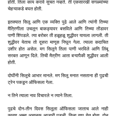
होती. तिला काय करावे सुचत नव्हते. ती एकसारखी सगळ्यांच्या
चेहऱ्याकडे बघत होती.
इतक्यात सिलू आणि एक व्यक्ति पुढे आले आणि त्यांनी तिच्या
मैत्रिणीला उचलून बाकड्यावर बसविले आणि तिच्या तोंडावर
पाणी शिंपडले. त्या बरोबर ती हळूहळू शुद्धीवर यायला लागली. ती
शुद्धीवर येताच तो दूसरा माणूस निघून गेला. त्याला कदाचित
उशीर होत असेल. मग सिलूने तिला पाणी भरविले आणि लिंबू
सरबत आणून दिले. तिची मैत्रीण आता बऱ्यापैकी शुद्धीवर आली
होती.
दोघींनी सिलूचे आभार मानले. मग सिलू मनात नसताना ही पुढची
ट्रेन पकडून ऑफिसला गेला.
न तिने त्याला नाव विचारले न त्याने तिला.
पुढचे दोन-तीन दिवस सिलूला ऑफिसला जाताच आले नाही
कारण अम्मा अचानक आजारी पडली. तिला ताप येत होता. दोन