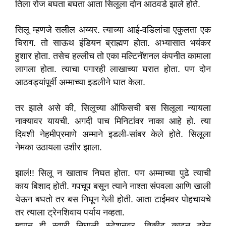
तिला रोज बघता बघता आता सिलूला दोन आठवडे झाले होते.
सिलू म्हणजे सलील अय्यर. त्याच्या आई-वडिलांचा एकुलता एक
चिराग. तो साऊथ इंडियन ब्राह्मण होता. अभ्यासात भयंकर
हुशार होता. तसेच हल्लीच तो एका मल्टिनॅशनल कंपनीत कामाला
लागला होता. त्याचा पगारही लाखाच्या घरात होता. पण दोन
आठवड्यांपूर्वी अम्माच्या इडलीने घात केला.
तर झाले असे की, सिलूच्या ऑफिसची बस सिलूला न्यायला
नाक्यावर यायची. अगदी पाच मिनिटांवर नाका आहे हो. त्या
दिवशी नेहमीप्रमाणे अम्माने इडली-सांबर केले होते. सिलूला
नेमका उठायला उशीर झाला.
झालं!! सिलू न खाताच निघत होता. पण अम्माच्या पुढे त्याची
काय बिशाद होती. गपचूप बसून त्याने नाश्ता संपवला आणि खाली
येऊन बघतो तर बस निघून गेली होती. आता टाईमवर पोहचायचे
तर त्याला ट्रेनशिवाय पर्याय नव्हता.
म्हणून ही स्वारी निघाली स्टेशनवर. तिकीट काढून ट्रेन