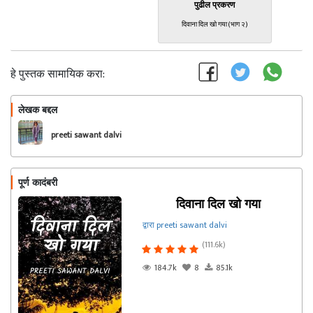
पुढील प्रकरण
दिवाना दिल खो गया (भाग २)
हे पुस्तक सामायिक करा:
लेखक बद्दल
फॉलो करा
preeti sawant dalvi
पूर्ण कादंबरी
दिवाना दिल खो गया
द्वारा preeti sawant dalvi
(111.6k)
184.7k
8
85.1k