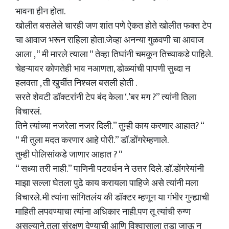
भावना हीन होता.
खोलीत बसलेले चारही जण शांत पणे ऐकत होते खोलीत फक्त टेप
चा आवाज भरून राहिला होता.जेव्हा अनन्या गुळवणी चा आवाज
आला , “ मी मारले त्याला “ तेव्हा तिघांनी चमकून तिच्याकडे पाहिले.
चेहऱ्यावर कोणतेही भाव नआणता, डोळ्यांची पापणी सुध्दा न
हलवता , ती खुर्चीत निश्चल बसली होती .
सरते शेवटी डॉक्टरांनी टेप बंद केला ‘.’बर मग ?” त्यांनी तिला
विचारलं.
तिने त्यांच्या नजरेला नजर दिली.” तुम्ही काय करणार आहात? “
“ मी तुला मदत करणार आहे पोरी.” डॉ.डोंगरेम्हणाले.
तुम्ही पोलिसांकडे जाणार आहात ? “
“ सध्या तरी नाही.” पाणिनी पटवर्धन ने उत्तर दिले. डॉ.डोंगरेयांनी
माझा सल्ला घेतला पुढे काय करायला पाहिजे असे त्यांनी मला
विचारले. मी त्यांना सांगितलंय की डॉक्टर म्हणून या गंभीर गुन्ह्याची
माहिती लपवण्याचा त्यांना अधिकार नाही.पण तू त्यांची रुग्ण
असल्याने,तुला संरक्षण देण्याची आणि विश्वासाला तडा जाऊ न