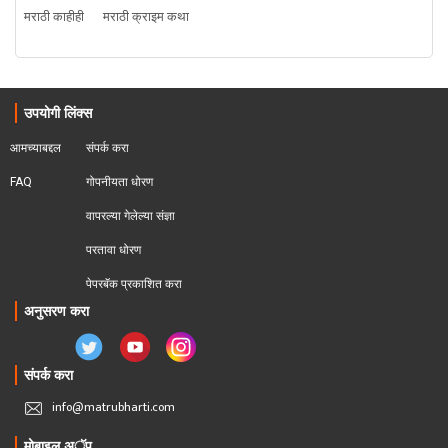
मराठी काहीही
मराठी क्राइम कथा
उपयोगी लिंक्स
आमच्याबद्दल
संपर्क करा
FAQ
गोपनीयता धोरण
वापरल्या गेलेल्या संज्ञा
परतावा धोरण 
पेपरबॅक प्रकाशित करा
अनुसरण करा
संपर्क करा
info@matrubharti.com
मोबाइल अॅप