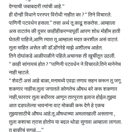
देण्याची जबाबदारी त्यांची आहे. “
ही दोन्ही विधाने परस्पर विरोधी नाहीत का ? “ तिने विचारले.
पाणिनी पटवर्धन हसला.” तसा अर्थ तू काढू शकतेस. . आम्हाला
अस वाटतंय की दुसर काहीहीकरण्यापूर्वी आपण शोध मोहीम हाती
घेतली पाहिजे,आणि त्यात तू आम्हाला मदत करशील असं वाटतं.
तुला माहित असेल की डॉ.डोंगरेहे माझे अशीलच आहेत.
तिने दोघांकडे आळीपाळीने पहिले.अचानक ती खुर्चीतून उठली.
“ काही सांगायचं होत ? “पाणिनी पटवर्धन ने विचारले.तिने मानेनेच
नाही म्हटले.
“ शेवटी असं आहे बाळा, मनामध्ये एवढा तणाव सहन करून तू जगू
शकणार नाहीस.तुला जगातले कोणतेच औषध बरे करू शकणार
नाही,फारतर तुला बधीरत्व आणून तात्पुरता इलाज होईल.तुझ्या
आत दडपलेल्या भावनांना वाट मोकळी करू देणे हे एकच
तुझ्यासाठीचे औषध आहे.तू औषधाच्या अमलाखाली असताना ,
तुला कशाचा त्रास होतोय या बद्दल थोडा सुगावा आम्हाला लागला.
तू बाकीचं सगळं......”