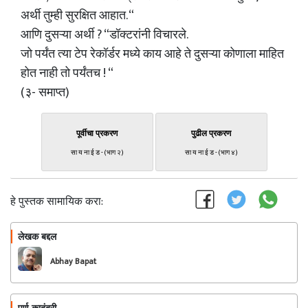
अर्थी तुम्ही सुरक्षित आहात. “
आणि दुसऱ्या अर्थी ? “डॉक्टरांनी विचारले.
जो पर्यंत त्या टेप रेकॉर्डर मध्ये काय आहे ते दुसऱ्या कोणाला माहित
होत नाही तो पर्यंतच ! “
(३- समाप्त)
पूर्वीचा प्रकरण
पुढील प्रकरण
सा य ना ई ड - (भाग २)
सा य ना ई ड - (भाग ४)
हे पुस्तक सामायिक करा:
लेखक बद्दल
फॉलो करा
Abhay Bapat