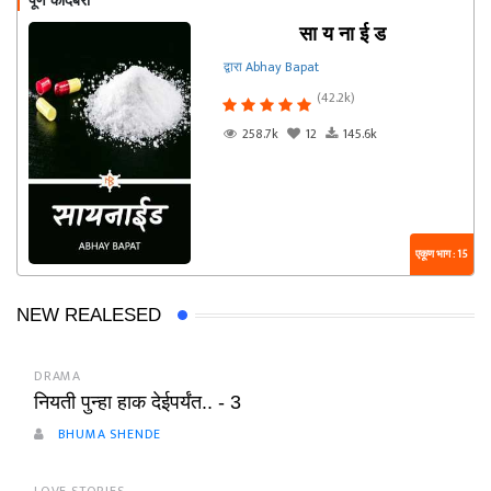
पूर्ण कादंबरी
सा य ना ई ड
द्वारा Abhay Bapat
(42.2k)
258.7k
12
145.6k
एकूण भाग : 15
NEW REALESED
DRAMA
नियती पुन्हा हाक देईपर्यंत.. - 3
BHUMA SHENDE