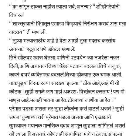
“ का सांगून टाकत नाहीस त्याला सर्व, अनन्या? “ डॉ.डोंगरेयांनी
विचारलं
“ शास्त्रज्ञानी भिंगातून एखाद्या किड्याचे निरीक्षण करावं अस मला
वाटतय “ ती म्हणाली.
“ तुझ्या भल्यासाठीच आहे हे बेटा. आम्ही तुला मदतच करतोय
अनन्या.” हळुवार पणे डॉक्टर म्हणाले.
तिने खोलवर श्वास घेतला. पाणिनी पटवर्धन च्या नजरेला नजर
दिली, आणि अचानक तिच्या चेहेरा पटकन बदलला.तिचे नाजुक,
कावरं बावरं व्यक्तिमत्व बदललं.तिच्या डोळ्यात एक चमक आली.
नाकपुड्या विस्फारल्या सारख्या झाल्या. “ ठीक आहे,आहे मी तो
कीटक ! तुम्ही सगळे जण माझं अक्षरशः विच्छेदन करताय ! पण मी
माणूस आहे. मलाही भावना आहेत. टोकाच्या जाणीवा आहेत ! “
प्रेमात पडला असता तर तुम्हा लोकांना कसं वाटलं असतं ? तुम्ही
समजा कुणाच्या तरी प्रेमात पडला असता आणि एखाद्याने
तुमच्यावर भयानक मानसिक दबाव आणून तुम्हाला सांगितलं असतं
की त्याला विसरायचं, कोणताही आगापिछा मागे न ठेवता, आपल्या