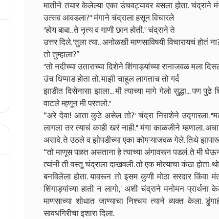
मातीने तयार केलेल्या एका उंचवट्यावर बसला होता. चंद्राने
उत्सव आवडला?'' मंगाने चंद्राला हसून विचारले
"होय बाबा.. ते नृत्य व गाणी छान होती." चंद्राने ते
उत्तर दिले. 'तुला त्या.. अनोळखी माणसाविषयी विचारायचं होतं ना
तो तुम्हाला?”
"तो नदीच्या उताराच्या दिशेने शिंगाड्यांच्या रानाजवळ मला दिस
उंच धिप्पाड होता तो. माझी चाहूल लागताच तो गर्द
झाडीत दिसेनासा झाला... मी त्याच्या मागे गेलो सुद्धा... पण पुढे
वाटले म्हणून मी परतलो."
“अरे देवा! आता कुठे असेल तो?' चंद्रा निराशेने उद्गारला. "मला
लागला तर त्याचं काही खरं नाही." मंगा काळजीने म्हणाला. अच
असावे. ते उठले व झोपडीच्या एका कोपऱ्याजवळ गेले. तिथे झापाख
“तो माणूस पळत असताना हे त्याच्या अंगावरून पडलं. ते मी घे
त्यांनी ती वस्तू चंद्राला दाखवली. तो एक मोत्याचा कंठा होता. 
बनविलेला होता. यावरून तो इसम कुणी मोठा सरदार किंवा मंत
शिंगाड्यांच्या हाती न लागो,' अशी चंद्राने मनोमन प्रार्थना
माणसाच्या शोधात जाण्याचा निश्चय त्याने व्यक्त केला. डुंगा
सावधगिरीचा इशारा दिला.