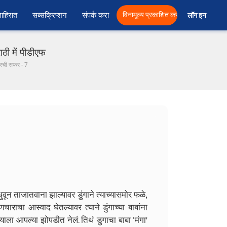
ाहिरात
सब्सक्रिप्शन
संपर्क करा
विनामूल्य प्रकाशित करा
लॉग इन  
ठी में पीडीएफ
ावरची सफर - 7
7
ुवून ताजातवाना झाल्यावर डुंगाने त्याच्यासमोर फळे,
ुणचाराचा आस्वाद घेतल्यावर त्याने डुंगाच्या बाबांना
्याला आपल्या झोपडीत नेलं. तिथं डुगाचा बाबा ‘मंगा'