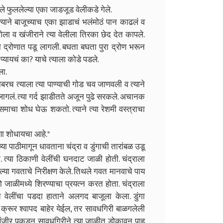
 फुले फुललेल्या एका जाडजूड वेलीकडे गेले.
 त्याने बाजूच्याच एका झाडाचं भलंमोठं पान काढलं व
ला व खंजीराने त्या वेलीला तिरका छेद देत कापले.
या द्रोणात पडू लागली. बघता बघता पुरा द्रोण भरून
 प्यायचं का? याचे त्याला कोडे पडले.
ला.
ोबरच त्याला त्या पाण्याची गोड चव जाणवली व त्याने
लागलं. त्या गर्द झाडीतते अजून पुढे सरकले. अचानक
माचा शोध घेऊ शकतो. त्याने त्या रेशमी वस्त्राचा
णा शोधायचा आहे."
ा पाठीमागून धावताना चंद्रा व डुंगाची तारांबळ उडू
. त्या ठिकाणी वेलींची घनदाट जाळी होती. चंद्राला
ल्या गवताचे निरीक्षण केले. तिथले गवत मानवाचे पाय
ो जाळीमध्ये शिरण्याचा प्रयत्न करत होता. चंद्राला
च वेलींचा पडदा हाताने अलगद बाजूला केला. डुंगा
्रूर श्वापद बाहेर येईल, तर सावधगिरी बाळगलेली
त खंजीर पकडून सावधगिरीने त्या जाळीत डोकावून पाहू