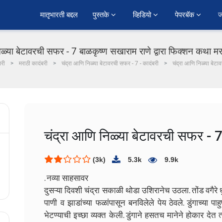
﻿मातृभारती बद्दल
पुस्तके 
व्हिडियो 
पेपरबॅक 
ज
िळ्या बेटावरची सफर - 7 बाळकृष्ण सखाराम राणे द्वारा फिक्शन कथा मरा
बरी
मराठी कादंबरी
चंद्रा आणि निळ्या बेटावरची सफर - 7 - कादंबरी
चंद्रा आणि निळ्या बेट
चंद्रा आणि निळ्या बेटावरची सफर - 
(3k)
5.3k
9.9k
. नव्या साहसावर
दुसऱ्या दिवशी चंद्रा सकाळी थोडा उशिरानेच उठला. तोंड वगैरे ध
पाणी व झाडांच्या फळांपासून बनविलेले पेय ठेवले. डुंगाच्या पाह
भेटण्याची इच्छा व्यक्त केली. डुंगाने हसतच मानेने होकार देत त