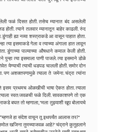
ुकलेली फळं दिसत होती. तसेच म्यानात बंद असलेली
होती. त्याने तलवार म्यानातून बाहेर काढली. रुंद
ुंगाही ह्या नव्या शस्त्राकडे आ वासून पाहात होता.
न्हा त्या इसमाकडे गेला व त्याच्या अंगाला हात लावून
ोता. डुंगाच्या पाल्याच्या औषधाने कमाल केली होती.
ने पुन्हा त्या इसमाला पाणी पाजले. त्या इसमाने डोळे
णिवेत येण्याची त्याची धडपड चालली होती. समोर दोन
ण अशक्तपणामुळे त्याला ते जमेना. चंद्रा त्यांना
ावर ते इसम प्रथमच ओळखीची भाषा ऐकत होता. त्याला
ाने त्याला स्वत:जवळची फळे दिली. सावकाशपणे तो एक
्राकडे बघत तो म्हणाला, "मला तुझ्याशी खूप बोलायचे
“म्हणजे हा संदेश वाचून तू इथपर्यंत आलास तर?"
मोल खजिना तुमच्याजवळ आहे?' चंद्राने कुतुहलाने