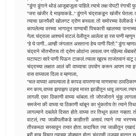
“डुंगा डुंगाने थोडं आजूबाजूला पाहिले. त्याचे लक्ष पोपटी रंगाची
"जरा खंजीर दे माझ्याकडे..." डुंगाने चंद्राकडून खंजीर घेतला.
त्याचा छानपैकी खोलगट द्रोण बनवला. तो समोरच्या वेलीकडे गे
कापलेल्या वरच्या भागातून पाण्याची पिचकारी खालच्या पानाच्
गेला. चंद्राला आश्चर्य वाटलं. वेलीतून आलेला हा रस पाणी म्हणून
"हे घे पाणी... आम्ही जंगलात असताना हेच पाणी पितो.” डुंगा म्हणा
चंद्राने भीतभीतच तो द्रोण ओठांना लावला. पण पहिल्या थेंबाबर
घटाघटा सारे पाणी पिऊन टाकलं. त्याला खूपच ताजंतवानं वाटू 
चंद्राच्या लक्षात आलं की वाघ्याचा उपयोग करून आपण त्या इस
वास वाघ्याला दिला व म्हणाला,
"चल वाघ्या! आपल्याला हे कापड वापरणाऱ्या माणसाचा ठावठिका
मग काय, वाघ्या झपाझप उड्या मारत झाडीतून धावू लागला. त्याच्य
लागली. एका ठिकाणी वाघ्या थांबला. तो जोरजोराने भुंकू लागला
समजेना की वाघ्या या ठिकाणी थांबून का भुंकतोय ते! त्याने तिथ
लागल्याने दबलेले दिसत होते. वाघ्या तर तिथून हलत नव्हता. त
वाटलं, त्या जाळीपलीकडे काहीतरी असावं. त्याने त्या भरगच्
तीरकमठा सरसावून तयार होता. कदाचित त्या जाळीतून एखादं क
बरी हाच विचार त्याच्या डोक्यात होता. चंद्राही उजव्या हाता