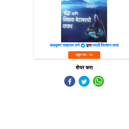
बाळकृष्ण सखाराम राणे
द्वारा
मराठी फिक्शन कथा
एकूण भाग : 16
शेयर करा