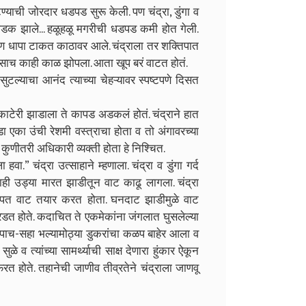
ण्याची जोरदार धडपड सुरू केली. पण चंद्रा, डुंगा व
लालभडक झाले... हळूहळू मगरीची धडपड कमी होत गेली.
ेजण धापा टाकत काठावर आले. चंद्राला तर शक्तिपात
तसाच काही काळ झोपला. आता खूप बरं वाटत होतं.
सुटल्याचा आनंद त्याच्या चेहऱ्यावर स्पष्टपणे दिसत
ा काटेरी झाडाला ते कापड अडकलं होतं. चंद्राने हात
का उंची रेशमी वस्त्राचा होता व तो अंगावरच्या
 कुणीतरी अधिकारी व्यक्ती होता हे निश्चित.
.” चंद्रा उत्साहाने म्हणाला. चंद्रा व डुंगा गर्द
ाही उड्या मारत झाडीतून वाट काढू लागला. चंद्रा
 कापत वाट तयार करत होता. घनदाट झाडीमुळे वाट
डत होते. कदाचित ते एकमेकांना जंगलात घुसलेल्या
ून पाच-सहा भल्यामोठ्या डुकरांचा कळप बाहेर आला व
ुळे व त्यांच्या सामर्थ्याची साक्ष देणारा हुंकार ऐकून
त होते. तहानेची जाणीव तीव्रतेने चंद्राला जाणवू