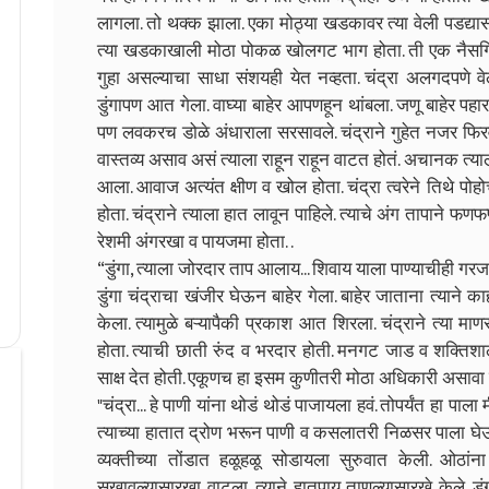
लागला. तो थक्क झाला. एका मोठ्या खडकावर त्या वेली पडद्या
त्या खडकाखाली मोठा पोकळ खोलगट भाग होता. ती एक नैसर्गिक 
गुहा असल्याचा साधा संशयही येत नव्हता. चंद्रा अलगदपणे व
डुंगापण आत गेला. वाघ्या बाहेर आपणहून थांबला. जणू बाहेर पहा
पण लवकरच डोळे अंधाराला सरसावले. चंद्राने गुहेत नजर फिरवली
वास्तव्य असाव असं त्याला राहून राहून वाटत होतं. अचानक त्या
आला. आवाज अत्यंत क्षीण व खोल होता. चंद्रा त्वरेने तिथे पो
होता. चंद्राने त्याला हात लावून पाहिले. त्याचे अंग तापाने फणफ
रेशमी अंगरखा व पायजमा होता. .
“डुंगा, त्याला जोरदार ताप आलाय... शिवाय याला पाण्याचीही गरज
डुंगा चंद्राचा खंजीर घेऊन बाहेर गेला. बाहेर जाताना त्याने क
केला. त्यामुळे बऱ्यापैकी प्रकाश आत शिरला. चंद्राने त्या म
होता. त्याची छाती रुंद व भरदार होती. मनगट जाड व शक्तिशाली ह
साक्ष देत होती. एकूणच हा इसम कुणीतरी मोठा अधिकारी असावा 
"चंद्रा... हे पाणी यांना थोडं थोडं पाजायला हवं. तोपर्यंत हा पाला
त्याच्या हातात द्रोण भरून पाणी व कसलातरी निळसर पाला घेऊन
व्यक्तीच्या तोंडात हळूहळू सोडायला सुरुवात केली. ओठांना 
सुखावल्यासारखा वाटला. त्याने हातपाय ताणल्यासारखे केले. डु