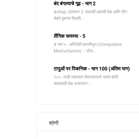
बंद बंगल्याचे गूढ - भाग 2
&nbsp; प्रकरण 2: सकाळी आठची वेळ आणि तीन
चेहरे दुसऱ्या दिवशी...
लैंगिक समस्या - 5
# भाग ५ : अतिरेकी हस्तमैथुन (Compulsive
Masturbation) – डोपा...
टापुओं पर पिकनिक - भाग 100 (अंतिम भाग)
१००. गाडी रस्त्यावर बेदरकारपणे धावत होती.
सकाळची वेळ असल्यान...
श्रेणी