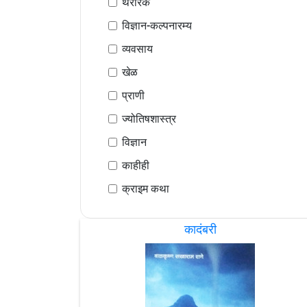
थरारक
विज्ञान-कल्पनारम्य
व्यवसाय
खेळ
प्राणी
ज्योतिषशास्त्र
विज्ञान
काहीही
क्राइम कथा
कादंबरी