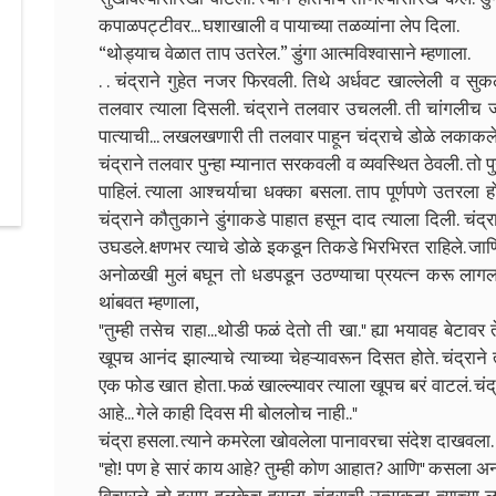
कपाळपट्टीवर... घशाखाली व पायाच्या तळव्यांना लेप दिला.
“थोड्याच वेळात ताप उतरेल.” डुंगा आत्मविश्वासाने म्हणाला.
. . चंद्राने गुहेत नजर फिरवली. तिथे अर्धवट खाल्लेली व स
तलवार त्याला दिसली. चंद्राने तलवार उचलली. ती चांगलीच जड 
पात्याची... लखलखणारी ती तलवार पाहून चंद्राचे डोळे लकाकले. ड
चंद्राने तलवार पुन्हा म्यानात सरकवली व व्यवस्थित ठेवली. तो पु
पाहिलं. त्याला आश्चर्याचा धक्का बसला. ताप पूर्णपणे उतरला ह
चंद्राने कौतुकाने डुंगाकडे पाहात हसून दाद त्याला दिली. चंद्रा
उघडले. क्षणभर त्याचे डोळे इकडून तिकडे भिरभिरत राहिले. जा
अनोळखी मुलं बघून तो धडपडून उठण्याचा प्रयत्न करू लागला. प
थांबवत म्हणाला,
"तुम्ही तसेच राहा...थोडी फळं देतो ती खा." ह्या भयावह बेट
खूपच आनंद झाल्याचे त्याच्या चेहऱ्यावरून दिसत होते. चंद्र
एक फोड खात होता. फळं खाल्ल्यावर त्याला खूपच बरं वाटलं. चंद
आहे... गेले काही दिवस मी बोललोच नाही.."
चंद्रा हसला. त्याने कमरेला खोवलेला पानावरचा संदेश दाखवला. 
"हो! पण हे सारं काय आहे? तुम्ही कोण आहात? आणि" कसला अन