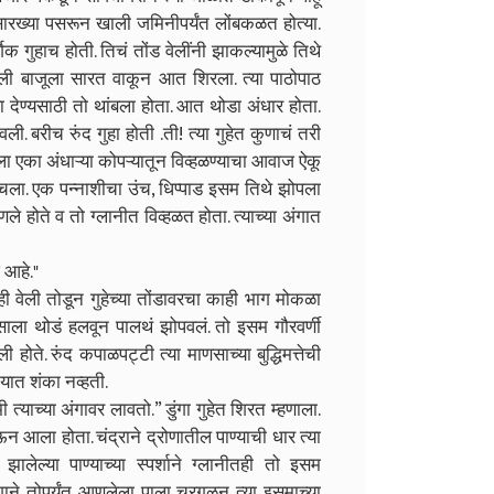
सारख्या पसरून खाली जमिनीपर्यंत लोंबकळत होत्या.
गुहाच होती. तिचं तोंड वेलींनी झाकल्यामुळे तिथे
ेली बाजूला सारत वाकून आत शिरला. त्या पाठोपाठ
रा देण्यसाठी तो थांबला होता. आत थोडा अंधार होता.
. बरीच रुंद गुहा होती .ती! त्या गुहेत कुणाचं तरी
ला एका अंधाऱ्या कोपऱ्यातून विव्हळण्याचा आवाज ऐकू
होचला. एक पन्नाशीचा उंच, धिप्पाड इसम तिथे झोपला
णले होते व तो ग्लानीत विव्हळत होता. त्याच्या अंगात
 आहे."
ाही वेली तोडून गुहेच्या तोंडावरचा काही भाग मोकळा
ाणसाला थोडं हलवून पालथं झोपवलं. तो इसम गौरवर्णी
ोते. रुंद कपाळपट्टी त्या माणसाच्या बुद्धिमत्तेची
यात शंका नव्हती.
 मी त्याच्या अंगावर लावतो.” डुंगा गुहेत शिरत म्हणाला.
 आला होता. चंद्राने द्रोणातील पाण्याची धार त्या
झालेल्या पाण्याच्या स्पर्शाने ग्लानीतही तो इसम
ंगाने तोपर्यंत आणलेला पाला चुरगळून त्या इसमाच्या