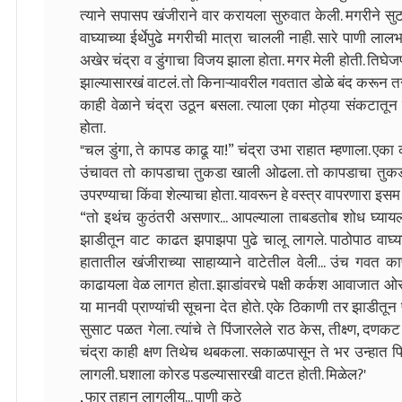
त्याने सपासप खंजीराने वार करायला सुरुवात केली. मगरीने सुट
वाघ्याच्या ईर्थेपुढे मगरीची मात्रा चालली नाही. सारे पाणी 
अखेर चंद्रा व डुंगाचा विजय झाला होता. मगर मेली होती. तिघ
झाल्यासारखं वाटलं. तो किनाऱ्यावरील गवतात डोळे बंद करून 
काही वेळाने चंद्रा उठून बसला. त्याला एका मोठ्या संकटातून 
होता.
"चल डुंगा, ते कापड काढू या!” चंद्रा उभा राहात म्हणाला. एक
उंचावत तो कापडाचा तुकडा खाली ओढला. तो कापडाचा तुकडा ए
उपरण्याचा किंवा शेल्याचा होता. यावरून हे वस्त्र वापरणारा इसम
“तो इथंच कुठंतरी असणार... आपल्याला ताबडतोब शोध घ्यायला हवा
झाडीतून वाट काढत झपाझपा पुढे चालू लागले. पाठोपाठ वाघ्य
हातातील खंजीराच्या साहाय्याने वाटेतील वेली... उंच गवत
काढायला वेळ लागत होता. झाडांवरचे पक्षी कर्कश आवाजात ओर
या मानवी प्राण्यांची सूचना देत होते. एके ठिकाणी तर झाडीत
सुसाट पळत गेला. त्यांचे ते पिंजारलेले राठ केस, तीक्ष्ण, दणकट स
चंद्रा काही क्षण तिथेच थबकला. सकाळपासून ते भर उन्हात फिर
लागली. घशाला कोरड पडल्यासारखी वाटत होती. मिळेल?'
, फार तहान लागलीय... पाणी कुठे