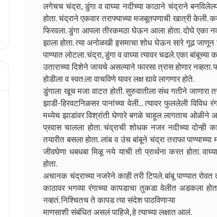
लगेचच चंद्रा, डुंगा व वाघ्या नदीच्या काठाने चंद्राने बनविले
होता. चंद्राने एकवार तराफ्याच्या मजबूतपणाची खात्री केली. क
फिरवला. डुंगा आपला तीरकमठा घेऊन आला होता. दोघे एका नव्य
झाला होता. त्या अनोळखी इसमाचा शोध घेऊन सारे गूढ जाणून घेण
पाण्यात लोटला. चंद्रा, डुंगा व वाघ्या त्यावर चढले. एका बांबूच्या 
उताराच्या दिशेने जायचे असल्याने फारसा त्रास होणार नव्हता.
होडीला व स्वत:ला वाचविणे यावर लक्ष द्यावे लागणार होते.
डुंगाला खूच मजा वाटत होती. सुरुवातीला संथ गतीने जाणारा तरा
झाडी-हिरवटनिळसर पानांच्या वेली... त्यावर फुललेली विविध रं
मध्येच झाडांवर विश्रांती घेणारे बगळे चाहूल लागताच ओळीने आका
प्रवास चालला होता. चंद्राची शोधक नजर नदीच्या दोन्ही का
तयारीत बसला होता. लांब व उंच बांबूने चंद्रा तराफा पाण्याच
जीवघेणा धबधबा मिळू नये याची तो प्रार्थना करत होता. वाघ्
होता.
अचानक चंद्राच्या नजरेने काही तरी टिपले. बांबू पाण्यात रोवत 
काठावर भगव्या रंगाच्या कापडाचा तुकडा वेलीत अडकला होत
नव्हतं. निश्चितच ते कापड त्या संदेश पाठविणाऱ्या
माणसाशी संबंधित असलं पाहिजे, हे त्याच्या लक्षात आलं.