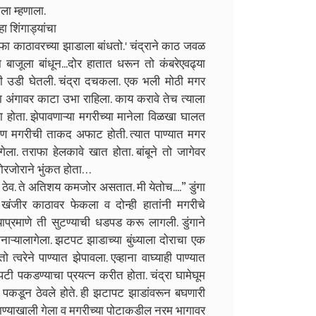
ला म्हणाला.
ा शिंगाड्यांचा
ी तराफा काठावरच्या झाडाला बांधतो.' चंद्राने काठ जवळ
या बाजूला बांधून...दोर हातात धरून तो कंबरेएवढ्या
री उडी घेतली. चंद्रा दचकला. एक भली मोठी मगर
्या अंगावर काटा उभा राहिला. काय करावे तेच त्याला
ा होता. झेपावणाऱ्या मगरीच्या मानेला विळखा घालत
ा. पण मगरीची ताकद अफाट होती. त्यात पाण्यात मगर
ेला. तराफा हेलकावे खात होता. बांबूने तो जागेवर
रजोराने भुंकत होता. . .
 ठेव. ते अतिशय कमजोर असतात. मी येतोच....” डुंगा
 खंजीर काठावर फेकला व दोन्ही हातांनी मगरीचे
प्रमाणे ती सुटण्याची धडपड करू लागली. डुंगाने
ाऱ्यालागेला. झटपट झाडाच्या बुंध्याला दोराचा एक
्वरेने पाण्यात झेपावला. एव्हाना वाघ्याही पाण्यात
टी पकडण्याचा प्रयत्न करीत होता. चंद्रा घामेघूम
्र पकडून ठेवले होते. ही झटापट झाडांवरून बघणारी
 पाण्याखाली गेला व मगरीच्या पोटाकडील नरम भागावर