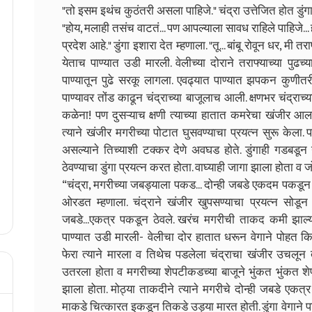
"तो इसम इथंच कुठंतरी असला पाहिजे." चंद्रा उत्तेजित होत डुंगा
"होय, मलाही तसंच वाटतं... पण आपल्याला सावध राहिले पाहिजे... ह
प्रदेश आहे." डुंगा इशारा देत म्हणाला. "तू... बांबू रोवून धर, म
येताच पाण्यात उडी मारली. वेलीच्या दोराने तराफ्याच्या पुढच्
पाण्यातून पुढे सरकू लागला. एवढ्यात पाण्यात झपकन कुणीत
पाण्यावर तोंड काढून चंद्राच्या बाजूलाच आली. क्षणभर चंद्राच
कळेना! पण दुसऱ्याच क्षणी त्याच्या हातात कमरेचा खंजीर आल
त्याने खंजीर मगरीच्या पोटात घुसवण्याचा प्रयत्न सुरू केल
असल्याने तिच्याशी टक्कर देणे अवघड होते. डुंगाही गडबडून ग
ठेवण्याचा डुंगा प्रयत्न करत होता. वाघ्याही जागा झाला होता व जो
“चंद्रा, मगरीच्या जबड्याला पकड... दोन्ही जबडे एकदम पकडून
ओरडत म्हणाला. चंद्राने खंजीर खुपसण्याचा प्रयत्न सोडून
जबडे...एकत्र पकडून ठेवले. खरंच मगरीची ताकद कमी झाल्या
पाण्यात उडी मारली- वेलीचा दोर हातात धरून वेगाने पोहत किन
फेरा त्याने मारला व तिथेच पडलेला चंद्राचा खंजीर उचलून तो त
उतरला होता व मगरीच्या शेपटीकडच्या बाजूने भुंकत भुंकत शेप
झाला होता. मोठ्या ताकदीने त्याने मगरीचे दोन्ही जबडे एकत
माकडे चित्कारत इकडून तिकडे उड्या मारत होती. डुंगा वेगाने