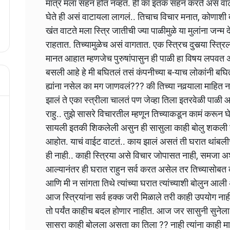
मात्र मला सहन होत नव्हतं. ही का इतकं सहन करते असं वा
घेते ही असं वाटायला लागलं.. तिचाच विचार मनात, कोणाशी ब
खंत वाटते मला स्त्रि जातीची ज्या पाळीमुळे या मुलांना जन्म
राहतात. तिच्यामुळेच असं वागतात. एक स्त्रिच दुसर्‍या स्त
मानत आहात म्हणजेच पुरुषांपासुन ही पाळी हा विषय लपवत 
बसली आहे हे मी बघितलं तसं कंपनीच्या ब-याच लोकांनी बघि
ह्यांना नसेल का मग जाणवलं??? की तिच्या नवर्‍याला माह
झालं ते एका स्त्रीला चालतं पण जेव्हा तिला इतरवेळी पाळी 
राहु.. तुझे सासरे विचारतील म्हणून तिच्याकडून कामं करून घ
सायली इतकी शिकलेली असुन ही सासुला काही बोलु शकली 
आहोत. याचं वाईट वाटतं.. काय झालं असतं ती घरात थां
ही नाही.. काही स्त्रिया असे विचार जोपासत नाही, समजा अश
आल्यानंतर ही घरात राहुन सर्व करत असेल तर तिच्यास
आणि मी न सांगता तिथे त्यांच्या घरात त्यांच्याशी बोलुन 
आज स्त्रियांना सर्व हक्क जरी मिळाले तरी काही उपयोग नाह
तो पर्यंत काहीच बदल होणार नाहीत. आज जर सासुनी सुने
सासरा काही बोलला असता का तिला ?? नाही त्यांना काही माहि