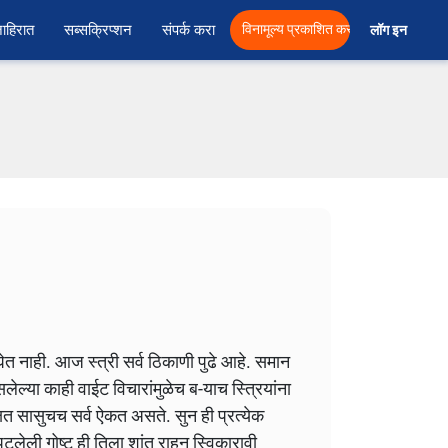
ाहिरात
सब्सक्रिप्शन
संपर्क करा
विनामूल्य प्रकाशित करा
लॉग इन  
 घेत नाही. आज स्त्री सर्व ठिकाणी पुढे आहे. समान
ेल्या काही वाईट विचारांमुळेच ब-याच स्त्रियांना
त सासुचच सर्व ऐकत असते. सुन ही प्रत्येक
ली गोष्ट ही तिला शांत राहुन स्विकारावी