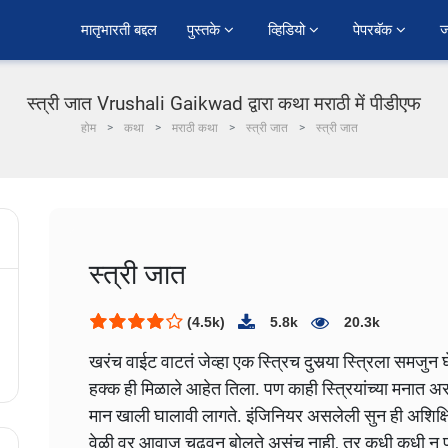
﻿मातृभारती बद्दल
पुस्तके 
व्हिडियो 
पेपरबॅक 
ज
स्त्री जात Vrushali Gaikwad द्वारा कथा मराठी में पीडीएफ
होम
कथा
मराठी कथा
स्त्री जात
स्त्री जात
स्त्री जात
(4.5k)
5.8k
20.3k
खरंच वाईट वाटतं जेव्हा एक स्त्रिच दुसर्‍या स्त्रिला समजुन
हक्क ही मिळाले आहेत तिला. पण काही स्त्रियांच्या मनात असल
मान खाली घालावी लागते. इंजिनियर असलेली सुन ही अशिक्षि
वेळी वर आवाज चढवुन बोलते असंच नाही, तर कधी कधी न पटले