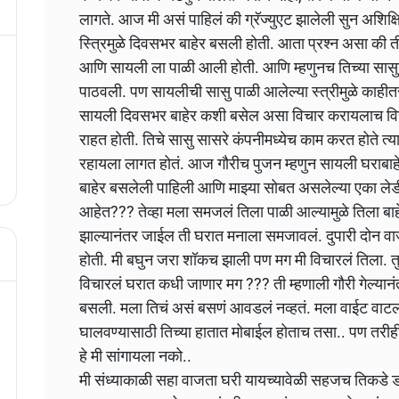
लागते.
आज मी असं पाहिलं की ग्रॅज्युएट झालेली सुन अशिक्ष
स्त्रिमुळे दिवसभर बाहेर बसली होती. आता प्रश्न असा की 
आणि सायली ला पाळी आली होती. आणि म्हणुनच तिच्या सासुने
पाठवली. पण सायलीची सासु पाळी आलेल्या स्त्रीमुळे काही
सायली दिवसभर बाहेर कशी बसेल असा विचार करायलाच विस
राहत होती. तिचे सासु सासरे कंपनीमध्येच काम करत होते त्या
रहायला लागत होतं.
आज गौरीच पुजन म्हणुन सायली घराबाह
बाहेर बसलेली पाहिली आणि माझ्या सोबत असलेल्या एका लेड
आहेत??? तेव्हा मला समजलं तिला पाळी आल्यामुळे तिला बाह
झाल्यानंतर जाईल ती घरात मनाला समजावलं. दुपारी दोन वा
होती. मी बघुन जरा शॉकच झाली पण मग मी विचारलं तिला. तुम्
विचारलं घरात कधी जाणार मग ??? ती म्हणाली गौरी गेल्या
बसली. मला तिचं असं बसणं आवडलं नव्हतं. मला वाईट वाटल
घालवण्यासाठी तिच्या हातात मोबाईल होताच तसा.. पण तरीही
हे मी सांगायला नको..
मी संध्याकाळी सहा वाजता घरी यायच्यावेळी सहजच तिकडे 