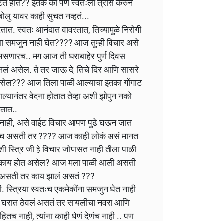
टतं होतं?? इतकं का पण स्वतःला त्रास करुन
ोलु यावर काही सुचत नव्हतं...
 देतात. स्वतः आनंदात वावरतात, तिच्यामुळे निरोगी
्रिला समजुन नाही घेत???? आज तुम्ही विचार असे
असणारच.. मग आज ती घराबाहेर पुर्ण दिवस
तलं असेल. ते तर जाऊ दे, तिचे दिर आणि सासरे
ित नसेल??? आज तिला पाळी आल्याचा इतका गोंगाट
आल्यानंतर वेदना होतात तेव्हा अशी झोपुन नको
ेतात..
नाही, असे वाईट विचार आपण पुढे घऊन जात
बलीच असती तर ???? आज काही लोकं असं मानत
ी स्त्रि जी हे विचार जोपासत नाही तीला पाळी
ोबत काय होत असेल? आज मला पाळी आली असती
आली असती तर काय झालं असतं ???
ी. स्त्रिया स्वतःच एकमेकींना समजुन घेत नाही
ला घरात ठेवलं असतं तर सायलीचा नवरा आणि
तच नाही, त्यांना काही घेणं देणंच नाही .. पण