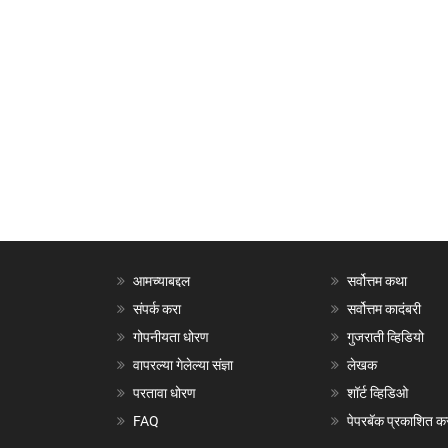
आमच्याबद्दल
सर्वोत्तम कथा
संपर्क करा
सर्वोत्तम कादंबरी
गोपनीयता धोरण
गुजराती व्हिडियो
वापरल्या गेलेल्या संज्ञा
लेखक
परतावा धोरण
शॉर्ट व्हिडिओ
FAQ
पेपरबॅक प्रकाशित क