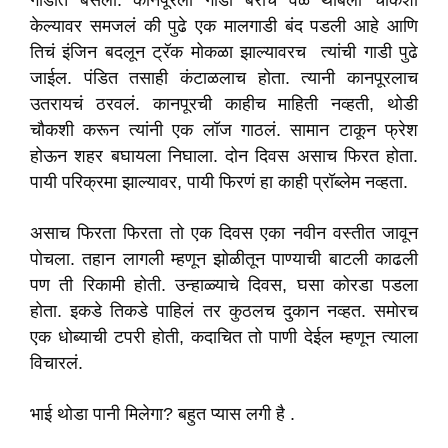
गाडीत बसला. कानपूरला गाडी बराच वेळ थांबली चौकशी
केल्यावर समजलं की पुढे एक मालगाडी बंद पडली आहे आणि
तिचं इंजिन बदलून ट्रॅक मोकळा झाल्यावरच त्यांची गाडी पुढे
जाईल. पंडित तसाही कंटाळलाच होता. त्यानी कानपूरलाच
उतरायचं ठरवलं. कानपूरची काहीच माहिती नव्हती, थोडी
चौकशी करून त्यांनी एक लॉज गाठलं. सामान टाकून फ्रेश
होऊन शहर बघायला निघाला. दोन दिवस असाच फिरत होता.
पायी परिक्रमा झाल्यावर, पायी फिरणं हा काही प्रॉब्लेम नव्हता.
असाच फिरता फिरता तो एक दिवस एका नवीन वस्तीत जावून
पोचला. तहान लागली म्हणून झोळीतून पाण्याची बाटली काढली
पण ती रिकामी होती. उन्हाळ्याचे दिवस, घसा कोरडा पडला
होता. इकडे तिकडे पाहिलं तर कुठलच दुकान नव्हत. समोरच
एक धोब्याची टपरी होती, कदाचित तो पाणी देईल म्हणून त्याला
विचारलं.
भाई थोडा पानी मिलेगा? बहुत प्यास लगी है .