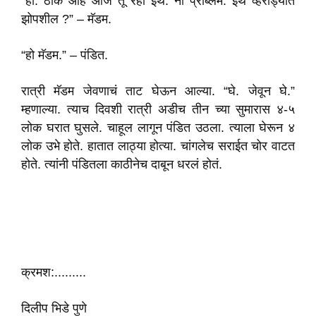
“हो. ठीक आहे आज तू रहा इथे. नो प्रॉब्लेम. इथे व्हरांड्यात
झोपशील ?” – मॅडम.
“हो मॅडम.” – पंडित.
रात्री मॅडम जेवणाचं ताट घेऊन आल्या. “घे. जेवून घे.”
म्हणाल्या. त्याच दिवशी रात्री अडीच तीन च्या सुमारास ४-५
लोक घरात घुसले. चाहूल लागून पंडित उठला. त्याला घेरून ४
लोक उभे होते. हातात लाठ्या होत्या. चांगलेच सराईत चोर वाटत
होते. त्यांनी पंडितला काठीनेच दाबून धरलं होतं.
क्रमश:.........
दिलीप भिडे पुणे