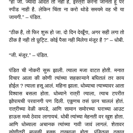
“हां जी. ज्यादा आदत तो नही है, इस्त्री करना जानता हूं पर
स्पीड नाही है. लेकिन चिंता ना करो थोडे समयमे वह भी या
जायगी.” – पंडित.
“ठीक है, तो फिर शुरू हो जा. दो दिन देखूँगा, अगर सही लगा तो
ठीक है नही तो छुट्टि. कोई पैसा नही मिलेगा मंजूर है ?” – धोबी.
“जी. मंजूर.” – पंडित.
पंडित ची नोकरी सुरू झाली. त्याला मजा वाटत होती. मनात
विचार आला की कोणी त्यांच्या सहकाऱ्याने बघितलं तर काय
होईल ? त्याला हसू आलं. महिना झाला. धोब्याचा त्याच्यावर आता
विश्वास बसला होता. धोब्याने रात्री त्याला, त्याच टपरीत
झोपायची परवानगी पण दिली. एकूणच तसं छान चाललं होतं.
रात्रीच्या वेळी कपडे, आणि सामान समोरच्या घराच्या आउट
हाऊस मध्ये ठेवाव लागायचं. धोबी त्यांच्या मेहनती वर खुश होता.
आणि धोब्याला अचानक त्यांच्या गावी जावं लागलं. शेतावर
कोणीतरी मालकी हक्क दाखवला होता. पंडितला दुकान