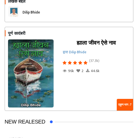
लेखक बद्दल
फॉलो करा
Dilip Bhide
पूर्ण कादंबरी
ह्याला जीवन ऐसे नाव
द्वारा Dilip Bhide
(37.3k)
96k
2
44.6k
एकूण भाग : 7
NEW REALESED