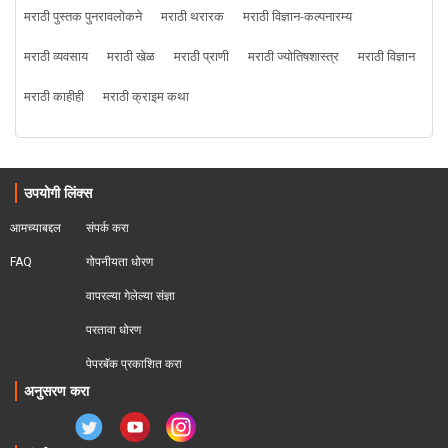
मराठी पुस्तक पुनरावलोकने
मराठी थरारक
मराठी विज्ञान-कल्पनारम्य
मराठी व्यवसाय
मराठी खेळ
मराठी प्राणी
मराठी ज्योतिषशास्त्र
मराठी विज्ञान
मराठी काहीही
मराठी क्राइम कथा
उपयोगी लिंक्स
आमच्याबद्दल
संपर्क करा
FAQ
गोपनीयता धोरण
वापरल्या गेलेल्या संज्ञा
परतावा धोरण 
पेपरबॅक प्रकाशित करा
अनुसरण करा