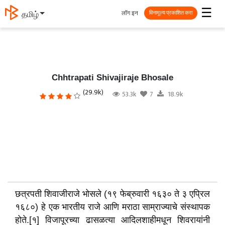
☰
लॉग इन
தமிழ்
विनामूल्य प्रकाशित करा
Chhtrapati Shivajiraje Bhosale
(29.9k)
53.3k
7
18.9k
छत्रपती शिवाजीराजे भोसले (१९ फेब्रुवारी १६३० ते ३ एप्रिल
१६८०) हे एक भारतीय राजे आणि मराठा साम्राज्याचे संस्थापक
होते.[१] विजापूरच्या ढासळत्या आदिलशाहीमधून शिवरायांनी