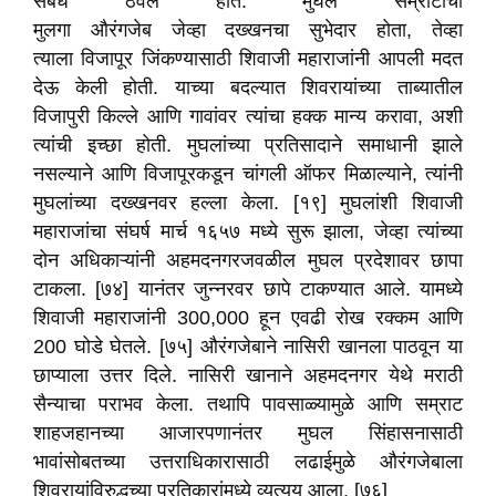
संबंध ठेवले होते. मुघल सम्राटाचा
मुलगा औरंगजेब जेव्हा दख्खनचा सुभेदार होता, तेव्हा
त्याला विजापूर जिंकण्यासाठी शिवाजी महाराजांनी आपली मदत
देऊ केली होती. याच्या बदल्यात शिवरायांच्या ताब्यातील
विजापुरी किल्ले आणि गावांवर त्यांचा हक्क मान्य करावा, अशी
त्यांची इच्छा होती. मुघलांच्या प्रतिसादाने समाधानी झाले
नसल्याने आणि विजापूरकडून चांगली ऑफर मिळाल्याने, त्यांनी
मुघलांच्या दख्खनवर हल्ला केला. [१९] मुघलांशी शिवाजी
महाराजांचा संघर्ष मार्च १६५७ मध्ये सुरू झाला, जेव्हा त्यांच्या
दोन अधिकाऱ्यांनी अहमदनगरजवळील मुघल प्रदेशावर छापा
टाकला. [७४] यानंतर जुन्नरवर छापे टाकण्यात आले. यामध्ये
शिवाजी महाराजांनी 300,000 हून एवढी रोख रक्कम आणि
200 घोडे घेतले. [७५] औरंगजेबाने नासिरी खानला पाठवून या
छाप्याला उत्तर दिले. नासिरी खानाने अहमदनगर येथे मराठी
सैन्याचा पराभव केला. तथापि पावसाळ्यामुळे आणि सम्राट
शाहजहानच्या आजारपणानंतर मुघल सिंहासनासाठी
भावांसोबतच्या उत्तराधिकारासाठी लढाईमुळे औरंगजेबाला
शिवरायांविरुद्धच्या प्रतिकारांमध्ये व्यत्यय आला. [७६]