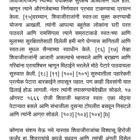
शिवाजीराजांना त्यांच्या वैयक्तिक सुरक्षेचे आश्वासन दिले होते.
म्हणून त्याने औरंगजेबाच्या निर्णयावर प्रभाव टाकण्याचा प्रयत्न
केला. [९५]दरम्यान, शिवाजीराजांनी स्वतःला मुक्त करण्याची
योजना आखली. त्यांनी आपल्या बहुतेक लोकांना घरी परत
पाठवले आणि रामसिंगला त्याने सम्राटाकडे स्वतःच्या आणि
मुलाच्या सुरक्षिततेसाठी दिलेली हमी मागे घेण्यास सांगितली आणि
स्वतःला मुघल सैन्याच्या स्वाधीन केले. [९६] [९७] तेव्हा
शिवाजीराजांनी आजारी असल्याचे भासवले आणि ब्राह्मण आणि
गरिबांना प्रायश्चित्त म्हणून मिठाईने भरलेले मोठे पेटारे पाठवायला
सुरुवात केली. [९८] [९९] [१००] [१०१] सुरुवातीला पहारेकरी
प्रत्येक पेटारा बारकाईने तपासून पहात. पण काही दिवसांनी यात
ढिलाई होऊ लागली. नंतर त्यांनी तपासण्याचेदेखील सोडले. १७
ऑगस्ट १६६६ रोजी शिवाजी महाराज स्वतः एका मोठ्या
पेटाऱ्यात बसले आणि संभाजीला दुसऱ्या टोपलीत बसवून निसटले
आणि त्यांनी आग्रा सोडले. [१०२] [१०३] [१०४] [b]
कोणास संशय येऊ नये यास्तव शिवाजीराजांचा विश्वासू हिरोजी
फर्जंद हा शिवरायांचे कपडे चढवून आणि त्यांची अंगठी दिसेल