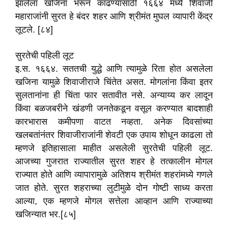
झालेला खजिना भरून काढण्यासाठी १६६४ मध्ये शिवाजी
महाराजांनी सुरत हे बंदर शहर आणि श्रीमंत मुघल व्यापारी केंद्र
लूटले. [८४]
सुरतेची पहिली लूट
इ.स. १६६४. सततची युद्धे आणि त्यामुळे रिता होत असलेला
खजिना यामुळे शिवाजीराजे चिंतेत असत. मोगलांना किंवा इतर
सुलतानांना ही चिंता फार सतावीत नसे. अन्याय्य कर लादून
किंवा बळजबरीने खंडणी जनतेकडून वसूल करण्यात बादशाही
कारभारास कमीपणा वाटत नव्हता. अनेक दिवसांच्या
खलबतांनंतर शिवाजीराजांनी शेवटी एक उपाय शोधून काढला तो
म्हणजे इतिहासाला माहीत असलेली सुरतेची पहिली लूट.
आजच्या गुजरात राज्यातील सुरत शहर हे तत्कालीन मोगल
राज्यात होते आणि व्यापारामुळे अतिशय श्रीमंत शहरांमध्ये गणले
जात होते. सुरत शहराच्या लुटीमुळे दोन गोष्टी साध्य करता
आल्या, एक म्हणजे मोगल सत्तेला आव्हान आणि राज्याच्या
खजिन्यात भर.[८५]