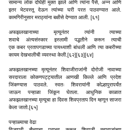
सामान्य लोक दोघेही मुक्त झाले आणि त्यांना पैसे, अन्न आणि
इतर भेटवस्तू देऊन त्यांच्या घरी परत पाठवण्यात आले.
कामगिरीनुसार मराठ्यांना बक्षीसे देण्यात आली. [६१]
अफझलखानाच्या मृत्यूनंतर त्यांनी त्याच्या
शवाचे अंत्यसंस्कार इस्लामी पद्धतीने करून त्याची
एक कबर प्रतापगडाच्या पायथ्याशी बांधली आणि त्या कबरीच्या
कायम देखभालीची व्यवस्था केली.[६२][६३][६४]
अफझलखानच्या मृत्यूनंतर शिवाजीराजांनी दोरोजी नावाच्या
सरदाराला कोकणपट्ट्यातील आणखी किल्ले आणि प्रदेश
जिंकण्यास पाठवले. स्वतः शिवरायांनी कोल्हापुरापर्यंत
जाऊन पन्हाळा जिंकून घेतला. आधुनिक काळात
अफझलखानच्या मृत्यूचा हा दिवस शिवप्रताप दिन म्हणून साजरा
केला जातो.[६५]
पन्हाळ्याचा वेढा
विजापुरी सैन्याचा पराभव करून शिवाजी महाराजांच्या