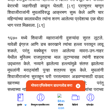
बेरारची जहागीरही काढून घेतली. [८९] प्रत्युत्तर म्हणून
शिवाजीराजांनी मुघलांविरुद्ध आक्रमण सुरू केले आणि चार
महिन्यांच्या कालावधीत त्यांना शरण आलेल्या प्रदेशाचा एक मोठा
भाग परत मिळवला. [८९]
१६७० मध्ये शिवाजी महाराजांनी दुसऱ्यांदा सुरत लूटले.
यावेळी इंग्रज आणि डच कारखाने त्यांचा हल्ला परतवून लावू
शकले, परंतु मक्केहून परत आलेल्या मावरा-उन-नाहर
येथील मुस्लिम राजपुत्राचा माल लुटण्यासह त्यांनी शहरच
उद्ध्वस्त केले. नव्याने झालेल्या हल्ल्यांमुळे संतप्त झालेल्या
मुघलांनी मराठ्यांशी पुन्हा शत्रुत्व सुरू केले. मुघलांनी
शिवाजीराजांना सुरतहून घरी परतल्यावर अडवण्यासाठी दाऊद
खानच्या नेतृत्वाखाली सैन्य पाठवले; परंतु
मोफत एप्लिकेशन डाउनलोड करा
सध्याच्या नाशिकजवळील वणी-दिंडोरीच्या लढाईत त्यांचा पराभव
झाला. [११२]
पुस्तके
विनामूल्य प्रकाशित करा
कोट्स
व्हिडियो
प्रोफाईल
ऑक्टोबर १६७० मध्ये, शिवाजीराजांनी आपले