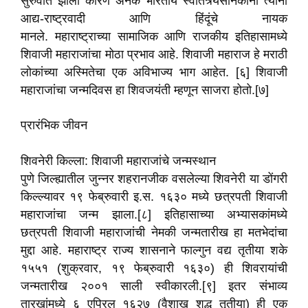
सुरुवात झाली कारण अनेक भारतीय स्वातंत्र्यसैनिकांनी त्यांना
आद्य-राष्ट्रवादी आणि हिंदूंचे नायक
मानले. महाराष्ट्राच्या सामाजिक आणि राजकीय इतिहासामध्ये
शिवाजी महाराजांचा मोठा प्रभाव आहे. शिवाजी महाराज हे मराठी
लोकांच्या अस्मितेचा एक अविभाज्य भाग आहेत. [६] शिवाजी
महाराजांचा जन्मदिवस हा शिवजयंती म्हणून साजरा होतो.[७]
प्रारंभिक जीवन
शिवनेरी किल्ला: शिवाजी महाराजांचे जन्मस्थान
पुणे जिल्ह्यातील जुन्नर शहरानजीक वसलेल्या शिवनेरी या डोंगरी
किल्ल्यावर १९ फेब्रुवारी इ.स. १६३० मध्ये छत्रपती शिवाजी
महाराजांचा जन्म झाला.[८] इतिहासाच्या अभ्यासकांमध्ये
छत्रपती शिवाजी महाराजांची नेमकी जन्मतारीख हा मतभेदांचा
मुद्दा आहे. महाराष्ट्र राज्य शासनाने फाल्गुन वद्य तृतीया शके
१५५१ (शुक्रवार, १९ फेब्रुवारी १६३०) ही शिवरायांची
जन्मतारीख २००१ साली स्वीकारली.[९] इतर संभाव्य
तारखांमध्ये ६ एप्रिल १६२७ (वैशाख शुद्ध तृतीया) ही एक