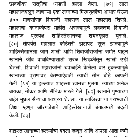
छावणीवर रात्रीचा धाडसी हल्ला केला. [७९] लाल
महालाजवळून जाणाऱ्या एका लग्नाच्या मिरवणुकीचा आधार घेऊन
४०० माणसांसह शिवाजी महाराज लाल महालात शिरले.
महालाचा कानाकोपरा माहीत असल्यामुळे लवकरच शिवाजी
महाराज प्रत्यक्ष शाहिस्तेखानच्या शयनगृहात घुसले.
[८०] तोपर्यंत महालात कोठेतरी झटापट सुरू झाल्यामुळे
शाहिस्तेखानला जाग आली आणि शिवाजीराजांना समोर पाहून
खानाने जीव वाचविण्यासाठी सरळ खिडकीतून खाली उडी
घेतली. शिवाजी महाराजांनी चपळाईने केलेला वार हुकल्यामुळे
खानाच्या प्राणावर बेतण्याऐवजी त्याची तीन बोटे कापली
गेली. [८१] या हल्ल्यात शाइस्ता खानचा मुलगा, त्याच्या अनेक
बायका, नोकर आणि सैनिक मारले गेले. [८२] खानाने पुण्याच्या
बाहेर मुघल सैन्याचा आश्रय घेतला. या लाजिरवाण्या पराभवाची
शिक्षा म्हणून औरंगजेबाने शाहिस्तेखानाची बंगालमध्ये बदली
केली. [८३]
शाइस्ताखानाच्या हल्ल्यांचा बदला म्हणून आणि आपला आता कमी