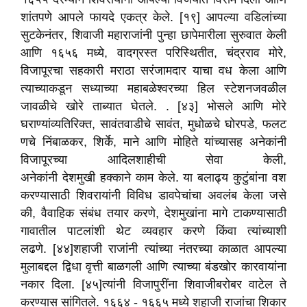
शांतपणे आपले फायदे एकत्र केले. [१९] आपल्या वडिलांच्या
सुटकेनंतर, शिवाजी महाराजांनी पुन्हा छापेमारीला सुरुवात केली
आणि १६५६ मध्ये, वादग्रस्त परिस्थितीत, चंद्रराव मोरे,
विजापूरचा सहकारी मराठा सरंजामदार याचा वध केला आणि
त्याच्याकडून सध्याच्या महाबळेश्वरच्या हिल स्टेशनजवळील
जावळीचे खोरे ताब्यात घेतले. . [४३] भोसले आणि मोरे
घराण्यांव्यतिरिक्त, सावंतवाडीचे सावंत, मुधोळचे घोरपडे, फलट
णचे निंबाळकर, शिर्के, माने आणि मोहिते यांच्यासह अनेकांनी
विजापूरच्या आदिलशाहीची सेवा केली,
अनेकांनी देशमुखी हक्काने काम केले. या बलाढ्य कुटुंबांना वश
करण्यासाठी शिवरायांनी विविध डावपेचांचा अवलंब केला जसे
की, वैवाहिक संबंध तयार करणे, देशमुखांना मागे टाकण्यासाठी
गावातील पाटलांशी थेट व्यवहार करणे किंवा त्यांच्याशी
लढणे. [४४]शहाजी राजांनी त्यांच्या नंतरच्या काळात आपल्या
मुलाबद्दल द्विधा वृत्ती बाळगली आणि त्याच्या बंडखोर कारवायांना
नकार दिला. [४५]त्यांनी विजापुरींना शिवाजीबरोबर वाटेल ते
करण्यास सांगितले. १६६४ - १६६५ मध्ये शहाजी राजांचा शिकार