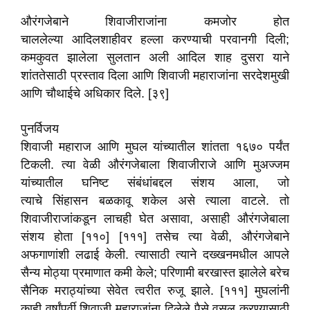
औरंगजेबाने शिवाजीराजांना कमजोर होत
चाललेल्या आदिलशाहीवर हल्ला करण्याची परवानगी दिली;
कमकुवत झालेला सुलतान अली आदिल शाह दुसरा याने
शांततेसाठी प्रस्ताव दिला आणि शिवाजी महाराजांना सरदेशमुखी
आणि चौथाईचे अधिकार दिले. [३९]
पुनर्विजय
शिवाजी महाराज आणि मुघल यांच्यातील शांतता १६७० पर्यंत
टिकली. त्या वेळी औरंगजेबाला शिवाजीराजे आणि मुअज्जम
यांच्यातील घनिष्ट संबंधांबद्दल संशय आला, जो
त्याचे सिंहासन बळकावू शकेल असे त्याला वाटले. तो
शिवाजीराजांकडून लाचही घेत असावा, असाही औरंगजेबाला
संशय होता [११०] [१११] तसेच त्या वेळी, औरंगजेबाने
अफगाणांशी लढाई केली. त्यासाठी त्याने दख्खनमधील आपले
सैन्य मोठ्या प्रमाणात कमी केले; परिणामी बरखास्त झालेले बरेच
सैनिक मराठ्यांच्या सेवेत त्वरीत रुजू झाले. [१११] मुघलांनी
काही वर्षांपूर्वी शिवाजी महाराजांना दिलेले पैसे वसूल करण्यासाठी