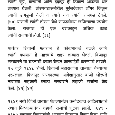
त्यांनी सुपे, बारामती आणि इंदापूर ही ठिकाणे आपल्या थेट
ताब्यात घेतली. तोरणगडासमोरील मुरुंबदेवाचा डोंगर जिंकून
त्याची डागडुजी केली व त्याचे नाव त्यांनी राजगड ठेवले.
[४०] यासाठी त्यांनी तोरणा येथे सापडलेल्या खजिन्याचा उपयोग
केला. राजगड ही एक दशकाहून अधिक काळ
त्यांची राजधानी होती. [३८]
यानंतर शिवाजी महाराज हे कोकणाकडे वळले आणि
त्यांनी कल्याण हे महत्त्वाचे शहर ताब्यात घेतले. विजापूर
सरकारने या घटनांची दखल घेऊन कारवाईची करण्याचे ठरवले.
२५ जुलै १६४८ रोजी, शिवाजी महाराजांना ताब्यात घेण्याच्या
प्रयत्नात, विजापूर सरकारच्या आदेशानुसार बाजी घोरपडे
नावाच्या सहकारी मराठा सरदाराने शहाजी राजांना कैद
केले. [४१] [४२]
१६४९ मध्ये जिंजी ताब्यात घेतल्यानंतर कर्नाटकात आदिलशहाचे
स्थान मिळवल्यानंतर शहाजी राजांची सुटका झाली. १६४९ -
१६५५ दरम्यान शिवरायांनी आपल्या विजयात विराम दिला आणि