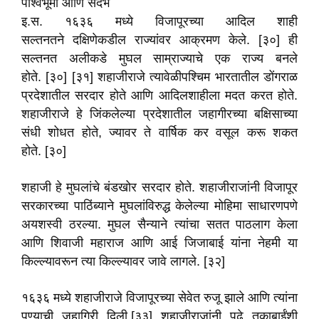
पार्श्वभूमी आणि संदर्भ
इ.स. १६३६ मध्ये विजापूरच्या आदिल शाही
सल्तनतने दक्षिणेकडील राज्यांवर आक्रमण केले. [३०] ही
सल्तनत अलीकडे मुघल साम्राज्याचे एक राज्य बनले
होते. [३०] [३१] शहाजीराजे त्यावेळीपश्चिम भारतातील डोंगराळ
प्रदेशातील सरदार होते आणि आदिलशाहीला मदत करत होते.
शहाजीराजे हे जिंकलेल्या प्रदेशातील जहागीरच्या बक्षिसाच्या
संधी शोधत होते, ज्यावर ते वार्षिक कर वसूल करू शकत
होते. [३०]
शहाजी हे मुघलांचे बंडखोर सरदार होते. शहाजीराजांनी विजापूर
सरकारच्या पाठिंब्याने मुघलांविरुद्ध केलेल्या मोहिमा साधारणपणे
अयशस्वी ठरल्या. मुघल सैन्याने त्यांचा सतत पाठलाग केला
आणि शिवाजी महाराज आणि आई जिजाबाई यांना नेहमी या
किल्ल्यावरून त्या किल्ल्यावर जावे लागले. [३२]
१६३६ मध्ये शहाजीराजे विजापूरच्या सेवेत रुजू झाले आणि त्यांना
पुण्याची जहागिरी दिली.[३३] शहाजीराजांनी पुढे तुकाबाईंशी