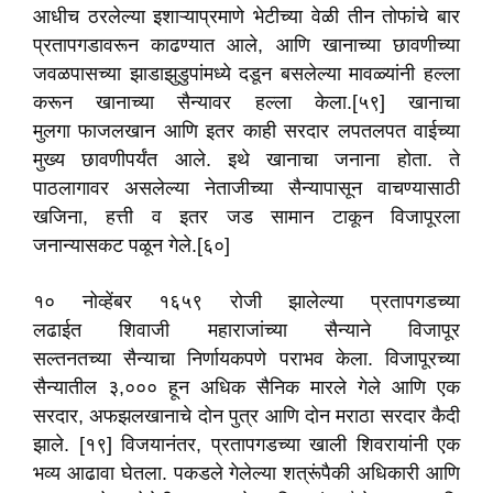
आधीच ठरलेल्या इशाऱ्याप्रमाणे भेटीच्या वेळी तीन तोफांचे बार
प्रतापगडावरून काढण्यात आले, आणि खानाच्या छावणीच्या
जवळपासच्या झाडाझुडुपांमध्ये दडून बसलेल्या मावळ्यांनी हल्ला
करून खानाच्या सैन्यावर हल्ला केला.[५९] खानाचा
मुलगा फाजलखान आणि इतर काही सरदार लपतलपत वाईच्या
मुख्य छावणीपर्यंत आले. इथे खानाचा जनाना होता. ते
पाठलागावर असलेल्या नेताजीच्या सैन्यापासून वाचण्यासाठी
खजिना, हत्ती व इतर जड सामान टाकून विजापूरला
जनान्यासकट पळून गेले.[६०]
१० नोव्हेंबर १६५९ रोजी झालेल्या प्रतापगडच्या
लढाईत शिवाजी महाराजांच्या सैन्याने विजापूर
सल्तनतच्या सैन्याचा निर्णायकपणे पराभव केला. विजापूरच्या
सैन्यातील ३,००० हून अधिक सैनिक मारले गेले आणि एक
सरदार, अफझलखानाचे दोन पुत्र आणि दोन मराठा सरदार कैदी
झाले. [१९] विजयानंतर, प्रतापगडच्या खाली शिवरायांनी एक
भव्य आढावा घेतला. पकडले गेलेल्या शत्रूंपैकी अधिकारी आणि