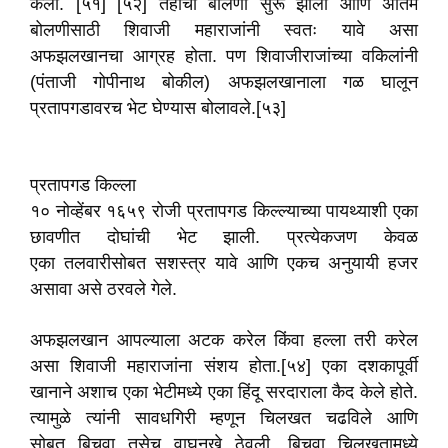
केली. [५१] [५२] तहाची बोलणी सुरू झाली आणि अंतिम
बोलणीसाठी शिवाजी महाराजांनी स्वतः यावे असा
अफझलखानचा आग्रह होता. पण शिवाजीराजांच्या वकिलांनी
(पंताजी गोपीनाथ बोकील) अफझलखानाला गळ घालून
प्रतापगडावरच भेट घेण्यास बोलावले.[५३]
प्रतापगड किल्ला
१० नोव्हेंबर १६५९ रोजी प्रतापगड किल्ल्याच्या पायथ्याशी एका
छावणीत दोघांची भेट झाली. प्रत्येकजण केवळ
एका तलवारीसोबत सशस्त्र यावे आणि एकच अनुयायी हजर
असावा असे ठरवले गेले.
अफझलखान आपल्याला अटक करेल किंवा हल्ला तरी करेल
असा शिवाजी महाराजांना संशय होता.[५४] एका दशकापूर्वी
खानाने अशाच एका भेटीमध्ये एका हिंदू सरदाराला कैद केले होते.
त्यामुळे त्यांनी सावधगिरी म्हणून चिलखत चढविले आणि
सोबत बिचवा तसेच वाघनखे ठेवली. बिचवा चिलखतामध्ये