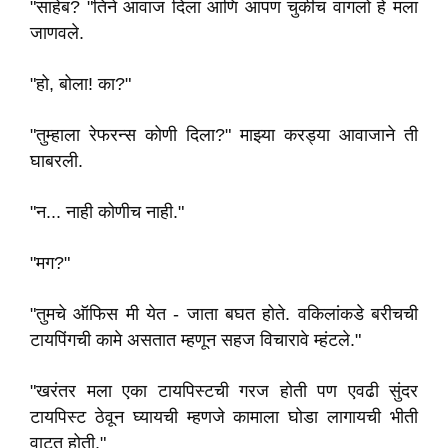
"साहेब? "तिने आवाज दिला आणि आपण चुकीच वागलो हे मला
जाणवले.
"हो, बोला! का?"
"तुम्हाला रेफरन्स कोणी दिला?" माझ्या करड्या आवाजाने ती
घाबरली.
"न... नाही कोणीच नाही."
"मग?"
"तुमचे ऑफिस मी येत - जाता बघत होते. वकिलांकडे बरीचची
टायपिंगची कामे असतात म्हणून सहज विचारावे म्हंटले."
"खरंतर मला एका टायपिस्टची गरज होती पण एवढी सुंदर
टायपिस्ट ठेवून घ्यायची म्हणजे कामाला घोडा लागायची भीती
वाटत होती."