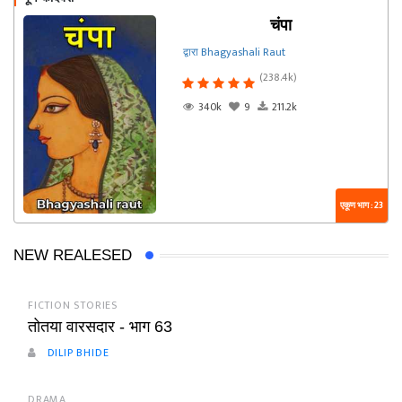
चंपा
द्वारा Bhagyashali Raut
(238.4k)
340k
9
211.2k
एकूण भाग : 23
NEW REALESED
FICTION STORIES
तोतया वारसदार - भाग 63
DILIP BHIDE
DRAMA