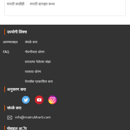
मराठी काहीही
मराठी क्राइम कथा
उपयोगी लिंक्स
आमच्याबद्दल
संपर्क करा
FAQ
गोपनीयता धोरण
वापरल्या गेलेल्या संज्ञा
परतावा धोरण 
पेपरबॅक प्रकाशित करा
अनुसरण करा
संपर्क करा
info@matrubharti.com
मोबाइल अॅप