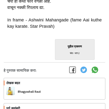
चंपा ही कथा फार वेगळी आहे.
वाचून नक्की रिपलाय द्या.
In frame - Ashwini Mahangade (fame Aai kuthe
kay karate. Star Pravah)
पुढील प्रकरण
चंपा - भाग 2
हे पुस्तक सामायिक करा:
लेखक बद्दल
फॉलो करा
Bhagyashali Raut
पूर्ण कादंबरी