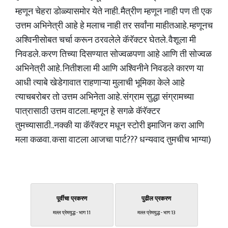
म्हणून चेहरा डोळ्यासमोर येते नाही. मैत्रीण म्हणून नाही पण ती एक
उत्तम अभिनेत्री आहे हे मलाच नाही तर सर्वांना माहीतआहे. म्हणूनच
अश्विनीसोबत चर्चा करून ठरवलेले कॅरॅक्टर घेतले. वैशूला मी
निवडले. करण तिच्या दिसण्यात सोज्वळपणा आहे आणि ती सोज्वळ
अभिनेत्री आहे. नितीशला मी आणि अश्विनीने निवडले कारण या
आधी त्याबे खेडेगावात राहणाऱ्या मुलाची भूमिका केले आहे
त्याचबरोबर तो उत्तम अभिनेता आहे. संग्राम सुद्धा संग्रामच्या
पात्रासाठी उत्तम वाटला. म्हणून हे सगळे कॅरॅक्टर
तुमच्यासाठी..नक्की या कॅरॅक्टर मधून स्टोरी इमाजिन करा आणि
मला कळवा. कसा वाटला आजचा पार्ट??? धन्यवाद तुमचीच भाग्या)
पूर्वीचा प्रकरण
पुढील प्रकरण
मल्ल प्रेमयुद्ध - भाग 11
मल्ल प्रेमयुद्ध - भाग 13