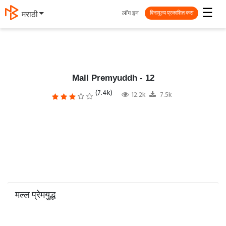
☰
लॉग इन
தமிழ்
विनामूल्य प्रकाशित करा
Mall Premyuddh - 12
(7.4k)
12.2k
7.5k
मल्ल प्रेमयुद्ध