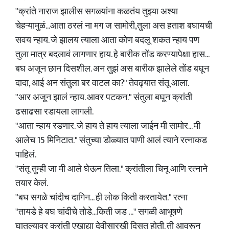
"क्रांते नाराज झालीस सगळ्यांना कळतंय तुझ्या अश्या
चेहऱ्यामुळं...आता ठरलं ना मग ज सामोरी,तुला अस हताश बघायची
सवय न्हाय. जे झालय त्याला आता कोण बदलू शकत न्हाय पण
तुला मात्र बदलावं लागणार हाय. हे बारीक तोंड करण्यापेक्षा हास...
बघ अजून छान दिसशील. अन तुझं अस बारीक झालेले तोंड बघून
दादा, आई अन संतुला बर वाटल का?" तेवढ्यात संतू आला.
"आर अजून झालं न्हाय. आवर पटकन." संतुला बघून क्रांती
ढसाढसा रडायला लागली.
"आता न्हाय रडणार. जे हाय ते हाय त्याला जाईन मी सामोर... मी
आलेच 15 मिनिटात." संतुच्या डोळ्यात पाणी आलं त्याने रत्नाकड
पाहिलं.
"संतू तुम्ही जा मी आले घेऊन तिला." क्रांतीला चिनू आणि रत्नाने
तयार केलं.
"बघ सगळे चांदीच दागिन... ही लोक किती करतायेत." रत्ना
"तायडे हे बघ चांदीचे तोडे...किती जड ..." सगळी आभूषणे
घातल्यावर क्रांती एखाद्या देवीसारखी दिसत होती. ती आवरून