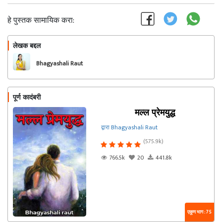
हे पुस्तक सामायिक करा:
लेखक बद्दल
फॉलो करा
Bhagyashali Raut
पूर्ण कादंबरी
मल्ल प्रेमयुद्ध
द्वारा Bhagyashali Raut
(575.9k)
766.5k
20
441.8k
एकूण भाग : 75