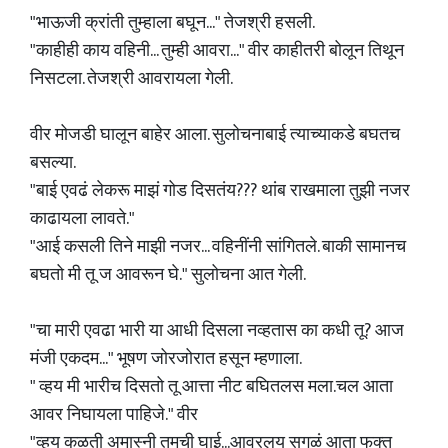
"भाऊजी क्रांती तुम्हाला बघून..." तेजश्री हसली.
"काहीही काय वहिनी... तुम्ही आवरा..." वीर काहीतरी बोलून तिथून
निसटला. तेजश्री आवरायला गेली.
वीर मोजडी घालून बाहेर आला. सुलोचनाबाई त्याच्याकडे बघतच
बसल्या.
"बाई एवढं लेकरू माझं गोड दिसतंय??? थांब राखमाला तुझी नजर
काढायला लावते."
"आई कसली तिने माझी नजर... वहिनींनी सांगितले. बाकी सामानच
बघतो मी तू ज आवरून घे." सुलोचना आत गेली.
"चा मारी एवढा भारी या आधी दिसला नव्हतास का कधी तू? आज
मंजी एकदम..." भूषण जोरजोरात हसून म्हणाला.
" व्हय मी भारीच दिसतो तू आत्ता नीट बघितलस मला.चल आता
आवर निघायला पाहिजे." वीर
"व्हय कळती अमास्नी तुमची घाई...आवरलय सगळं आता फक्त