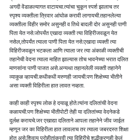
अगदी वेंडाळल्यागत वाटायचा.त्यांचा चुकून स्पर्श झालाच तर
स्पृश्य व्यक्तीला त्रिवार आंघोळ करावी लागायची.तहानलेल्या
व्यक्तीला विहीर समोर असुनही व तिथे बादली दोर असुनही पाणी
पिता येत नसे.जोपर्यंत एखादा व्यक्ती त्या विहिरीजवळून येत
नसेल,तोपर्यंत त्याला पाणी पिता येत नसे.एखादा व्यक्ती त्या
विहिरीजवळून भटकला आणि त्याला जर त्या अंकाळी व्यक्तीची
तहानेची वेदना त्याला माहित झाल्यास तोच भावनेच्या भरात दलित
माणसांना पाणी पाजत असे.अन्यथा तहानलेली व्यक्ती तहानेने
व्याकुळ व्हायची.कधीकधी मरुणही जायची.पण शिक्षेच्या भीतीने
असा व्यक्ती विहिरीला हात लावत नव्हता.
काही काही स्पृश्य लोक हे दयाळू होते.त्यांना दलितांची वेदना
कळायची.पण शिक्षेच्या भीतीपोटी तेही या दलितांच्या वेदनेकडे
दुर्लक्ष करायचे.जर एखाद्या दलिताने आपला तहानेने जीव जाईल
म्हणून जर का विहिरीला हात लावलाच तर त्याला जबरदस्त शिक्षा
होत असे.शिवाय पुरोहीतांकरवी त्या विहिरीचे शुद्धीकरणही केलं