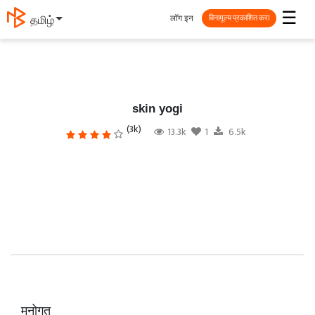
☰
लॉग इन
తెలుగు
विनामूल्य प्रकाशित करा
skin yogi
(3k)
13.3k
1
6.5k
मनोगत