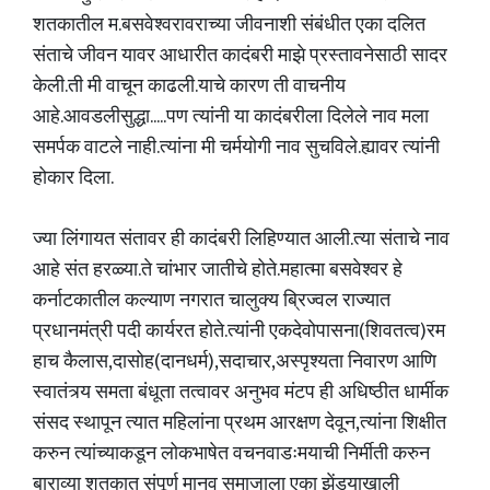
शतकातील म.बसवेश्वरावराच्या जीवनाशी संबंधीत एका दलित
संताचे जीवन यावर आधारीत कादंबरी माझे प्रस्तावनेसाठी सादर
केली.ती मी वाचून काढली.याचे कारण ती वाचनीय
आहे.आवडलीसुद्धा.....पण त्यांनी या कादंबरीला दिलेले नाव मला
समर्पक वाटले नाही.त्यांना मी चर्मयोगी नाव सुचविले.ह्यावर त्यांनी
होकार दिला.
ज्या लिंगायत संतावर ही कादंबरी लिहिण्यात आली.त्या संताचे नाव
आहे संत हरळ्या.ते चांभार जातीचे होते.महात्मा बसवेश्वर हे
कर्नाटकातील कल्याण नगरात चालुक्य ब्रिज्वल राज्यात
प्रधानमंत्री पदी कार्यरत होते.त्यांनी एकदेवोपासना(शिवतत्व)रम
हाच कैलास,दासोह(दानधर्म),सदाचार,अस्पृश्यता निवारण आणि
स्वातंत्र्य समता बंधूता तत्वावर अनुभव मंटप ही अधिष्ठीत धार्मीक
संसद स्थापून त्यात महिलांना प्रथम आरक्षण देवून,त्यांना शिक्षीत
करुन त्यांच्याकडून लोकभाषेत वचनवाडःमयाची निर्मीती करुन
बाराव्या शतकात संपूर्ण मानव समाजाला एका झेंड्याखाली