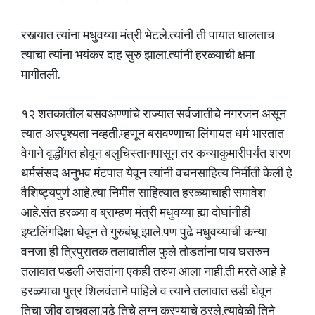
रस्त्यात त्यांना मधुवय्या मंत्री भेटले.त्यांनी ती पायात घालताच
त्याचा त्यांना भयंकर दाह सुरु झाला.त्यांनी हरळ्याची क्षमा
मागीतली.
१२ शतकातील बसवअण्णांचे राज्यात सर्वजातीचे नगरजन असून
त्यात अस्पृश्यता नव्हती.म्हणून बसवण्णाचा लिंगायत धर्म भारतात
वेगाने वृद्धींगत होवून बलुचिस्तानपासून तर कन्याकुमारीपर्यंत शरण
धर्मसंसद अनुभव मंटपात येवून त्यांनी वचनसाहित्य निर्मीती केली हे
वैशिष्ट्यपुर्ण आहे.त्या निर्मीत साहित्यात हरळ्याचाही समावेश
आहे.संत हरळ्या व ब्राम्हण मंत्री मधुवय्या ह्या दोघांनीही
इष्टलिंगदिक्षा घेवून ते गुरुबंधू झाले.पण पुढे मधुवय्याची कन्या
वनजा ही त्रिपुरातक तलावातील फुले तोडतांना पाय घसरुन
तलावात पडली असतांना एकही तरुण आला नाही.ती मरते आहे हे
हरळ्याचा पुत्र शिलवंताने पाहिले व त्याने तलावात उडी घेवून
तिचा जीव वाचवला.पुढे तिचे लग्न करण्याचे ठरले.त्यावेळी तिने