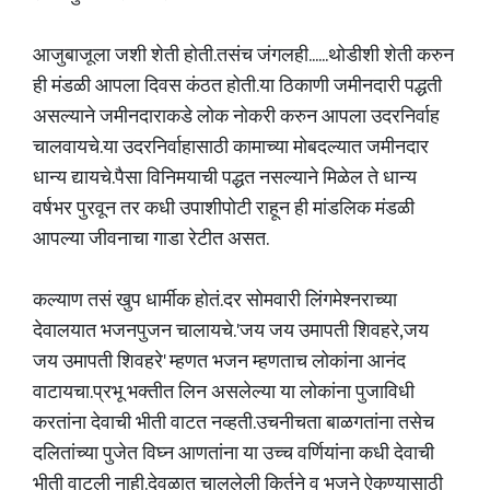
आजुबाजूला जशी शेती होती.तसंच जंगलही......थोडीशी शेती करुन
ही मंडळी आपला दिवस कंठत होती.या ठिकाणी जमीनदारी पद्धती
असल्याने जमीनदाराकडे लोक नोकरी करुन आपला उदरनिर्वाह
चालवायचे.या उदरनिर्वाहासाठी कामाच्या मोबदल्यात जमीनदार
धान्य द्यायचे.पैसा विनिमयाची पद्धत नसल्याने मिळेल ते धान्य
वर्षभर पुरवून तर कधी उपाशीपोटी राहून ही मांडलिक मंडळी
आपल्या जीवनाचा गाडा रेटीत असत.
कल्याण तसं खुप धार्मीक होतं.दर सोमवारी लिंगमेश्नराच्या
देवालयात भजनपुजन चालायचे.'जय जय उमापती शिवहरे,जय
जय उमापती शिवहरे' म्हणत भजन म्हणताच लोकांना आनंद
वाटायचा.प्रभू भक्तीत लिन असलेल्या या लोकांना पुजाविधी
करतांना देवाची भीती वाटत नव्हती.उचनीचता बाळगतांना तसेच
दलितांच्या पुजेत विघ्न आणतांना या उच्च वर्णियांना कधी देवाची
भीती वाटली नाही.देवळात चाललेली किर्तने व भजने ऐकण्यासाठी