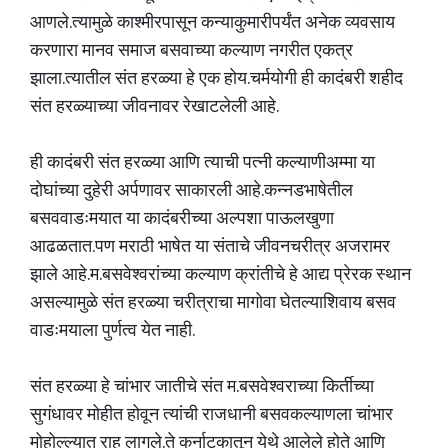
आणले.त्यामुळे काश्मीरपासून कन्याकुमारीपर्यंत अनेक व्यवसाय
करणारा मानव समाज बसवाच्या कल्याण नगरीत एकत्र
झाला.त्यातील संत हरळ्या हे एक होय.चर्मयोगी ही कादंबरी शहीद
संत हरळ्याच्या जीवनावर रेखाटलेली आहे.
ही कादंबरी संत हरळ्या आणि त्याची पत्नी कल्याणीअम्मा या
दोघांच्या दुहेरी अर्पणावर साकारली आहे.कन्नडभाषेतील
बसववाडःमयात या कादंबरीच्या अल्पशा पाऊलखुणा
आढळतात.पण मराठी भाषेत या संताचे जीवनचरीत्र अजरामर
झाले आहे.म.बसवेश्वरांच्या कल्याण क्रांतीचे हे आद्य प्रेरक स्थान
असल्यामुळे संत हरळ्या चरीत्राचा मागोवा घेतल्याशिवाय बसव
वाडःमयाला पुर्णत्व येत नाही.
संत हरळ्या हे चांभार जातीचे संत म.बसवेश्वराच्या किर्तीच्या
सुगंधावर मोहीत होवून त्यांची राजधानी बसवकल्याणला चांभार
मोहोल्ल्यात राहू लागले.ते कर्नाटकातून येथे आलेले होते आणि