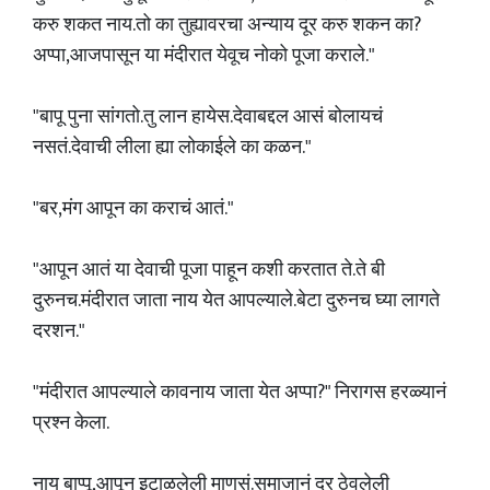
करु शकत नाय.तो का तुह्यावरचा अन्याय दूर करु शकन का?
अप्पा,आजपासून या मंदीरात येवूच नोको पूजा कराले."
"बापू पुना सांगतो.तु लान हायेस.देवाबद्दल आसं बोलायचं
नसतं.देवाची लीला ह्या लोकाईले का कळन."
"बर,मंग आपून का कराचं आतं."
"आपून आतं या देवाची पूजा पाहून कशी करतात ते.ते बी
दुरुनच.मंदीरात जाता नाय येत आपल्याले.बेटा दुरुनच घ्या लागते
दरशन."
"मंदीरात आपल्याले कावनाय जाता येत अप्पा?" निरागस हरळ्यानं
प्रश्न केला.
नाय बाप्पू,आपून इटाळलेली माणसं.समाजानं दूर ठेवलेली