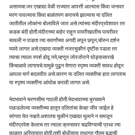
असायचा.जर एखाद्या वेळी राज्यात आपत्ती आल्यास किंवा जनावर
मरण पावल्यास किंवा बाळंतपण करायचे झाल्यास या दलित
जातीतील लोकांना बोलाविले जात असे.त्यांच्या मंदीरप्रवेशावर तर
कडक बंदी होती.मंदीराच्या बाहेर राहून पायरीखालीच पायरीवर
सावली न पाडता त्या सवर्णांच्या अगदी लपून छपून,चोरुन दर्शन
घ्यावे लागत असे.एखादा व्यक्ती नजरचुकीनं दृष्टीस पडला तर
त्याचा त्याला स्पर्श होवू नये,म्हणून जोरजोराने घोड्यासारखे
किंचाळावे लागायचे.यामुळे पुढून येणारा स्पृश्य व्यक्ती सावध होवून
आपला मार्ग बदलवीत असे.कारण या दलित व्यक्तीचा हात लागताच
या स्पृश्य व्यक्तींना आंघोळ करावी लागत असे.
भेदभावाने चरणसीमा गाठली होती.भेदभावाच्या बुरख्याने
पछाडलेल्या व्यक्तीच्या हातून दलितांचा केव्हा जीव जाईल हे
सांगता येत नव्हते.अशातच चुकीनं एखाद्या मुलाने न समजून
मंदीरप्रवेश केलाच तर त्याला क्रुसावर चढविण्याची प्रथा त्या
काळात अस्तित्वात होती.तशी बोधीसत्व तथागत गौतम बुद्धाची