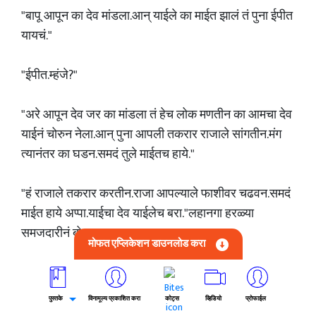
"बापू आपून का देव मांडला.आन् याईले का माईत झालं तं पुना ईपीत
यायचं."
"ईपीत.म्हंजे?"
"अरे आपून देव जर का मांडला तं हेच लोक मणतीन का आमचा देव
याईनं चोरुन नेला.आन् पुना आपली तकरार राजाले सांगतीन.मंग
त्यानंतर का घडन.समदं तुले माईतच हाये."
"हं राजाले तकरार करतीन.राजा आपल्याले फाशीवर चढवन.समदं
माईत हाये अप्पा.याईचा देव याईलेच बरा."लहानगा हरळ्या
समजदारीनं बोलला.
मोफत एप्लिकेशन डाउनलोड करा
ईश्वर श्रेष्ठ आहे.हे जरी खरं असलं तरी तो ईश्वर या भेदभाव
करणा-यांना शिक्षा का बरे देत नसावा?असंही त्याला वाटलं.एरवी
पुस्तके
विनामूल्य प्रकाशित करा
कोट्स
व्हिडियो
प्रोफाईल
ईश्वराने जन्माला घातलेले सर्व जीव ज्याप्रमाणे आईवडील आपल्या