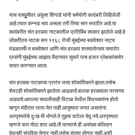
याच पाश्वूुमीवर अंकुश शिंगाडे यांनी चर्मयोगी कादंबरी लिहिलेली
आहे.त्यात कन्नड भाव असला तरी तिचा सार मराठीत आहे.या
कादंबरीत संत हरळ्या नाटकातील प्रतिबिंब साकार झालेले आहे.हे
लोकप्रिय नाटक सन १९६८ रोजी मुंबईच्या बसवेश्वर नाट्य
मंडळातर्फे म बसवेश्वर आणि संत हरळ्या शतमातोत्सम समारोप
प्रसंगी मुंबईच्या आझाद मैदानावर सुमारे पाच हजार प्रेक्षकांसमोर
सादर करण्यात आला.
संत हरळ्या नाटकाचा प्रारंभ जसा शोकांतिकाने झाला.तसेच
शेवटही शोकांतिकाने झालेला आढळतो.बालक हरळ्याला नरसय्या
अडवतो.आपल्या सावलीचाही विटाळ येथील शिवभक्तांना होतो
म्हणून मंदीरात जाता येत नाही.आयुष्यात जगत असतांना
अस्पृश्यतेचे दुःख मी भोगले.ते तुझ्या वाटेला येवू नये.अस्पृश्यता
म्हणजे फार मोठा शाप आहे.ती मानवाचे ही असंख्य बलिदान
घेवूनही संपविता येणार नाही.तसेच संतुष्ट होणार नाही.अशी