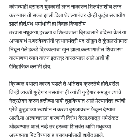
कोणत्याही ब्राम्हण युवकाशी लग्न नाकारुन शिलवंताशीच लग्न
करण्यास ती सज्ज झाली.दिक्षा घेतल्यानंतर दोन्ही कुटूंब सजातीय
झालं होतं.पंथ धर्मांधांनी हा विवाह विजातीय
ठरवला.मधुवय्या,हरळ्या व शिलवंताला ब्रिज्वलाने बंदिस्त केलं.या
अन्यायार्थ म.बसवेश्वरांनी प्रधानमंत्री पद सोडून ते कुंडलसंगमास
निघून गेले.इकडे ब्रिज्वलाचा खुन झाला.कल्याणातील शिवशरण
कल्याणचा त्याग करुन इतरत्र वास्तव्यास आले.अशी ही
ऐतिहासिक क्रांती होय.
ब्रिज्वल वधाला कारण घडले ते अतिशय क्रुरतेचे होते.वरील
तिन्ही व्यक्ती गुन्हेगार नसतांना ही त्यांची गुन्हेगार समजून त्यांचे
नेत्रछेदन करुन हत्तीच्या पायी तुडविण्यात आले.मेल्यानंतर त्यांची
प्रेते कुटूंबाच्या स्वाधीन न करता बुरुजावरुन फेकून देण्यात
आली.या अत्याचाराला शरणांनी विरोध केला.त्यातून धर्मसंकट
ओढवण्यात आलं. नव्हे तर हरळ्या शिलवंत आणि मधुवय्या
अस्पृश्यता मिटविण्यास ह बसवधर्मासाठी शहीद झाले.