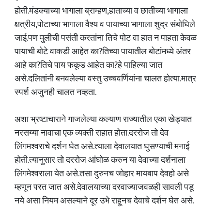
होती.मंडक्याच्या भागाला ब्राम्हण,हाताच्या व छातीच्या भागाला
क्षत्रीय,पोटाच्या भागाला वैश्य व पायाच्या भागाला शुद्र संबोधिले
जाई.पण मुलीची पसंती करतांना तिचे पोट वा हात न पाहता केवळ
पायाची बोटे वाकडी आहेत का?तिच्या पायातील बोटांमध्ये अंतर
आहे का?तिचे पाय फकूड आहेत का?हे पाहिल्या जात
असे.दलितांनी बनवलेल्या वस्तु उच्चवर्णियांना चालत होत्या.मात्र
स्पर्श अजुनही चालत नव्हता.
अशा भ्रष्टाचाराने गाजलेल्या कल्याण राज्यातील एका खेड्यात
नरसय्या नावाचा एक व्यक्ती राहात होता.दररोज तो देव
लिंगमश्वराचे दर्शन घेत असे.त्याला देवालयात घुसण्याची मनाई
होती.त्यानुसार तो दररोज आंघोळ करुन या देवाच्या दर्शनाला
लिंगमेश्वराला येत असे.तसा दुरुनच जोहार मायबाप देवहो असे
म्हणून परत जात असे.देवालयाच्या दरवाज्याजवळही सावली पडू
नये असा नियम असल्याने दूर उभे राहूनच देवाचे दर्शन घेत असे.