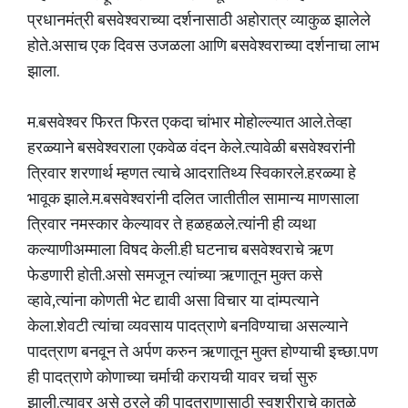
प्रधानमंत्री बसवेश्वराच्या दर्शनासाठी अहोरात्र व्याकुळ झालेले
होते.असाच एक दिवस उजळला आणि बसवेश्वराच्या दर्शनाचा लाभ
झाला.
म.बसवेश्वर फिरत फिरत एकदा चांभार मोहोल्ल्यात आले.तेव्हा
हरळ्याने बसवेश्वराला एकवेळ वंदन केले.त्यावेळी बसवेश्वरांनी
त्रिवार शरणार्थ म्हणत त्याचे आदरातिथ्य स्विकारले.हरळ्या हे
भावूक झाले.म.बसवेश्वरांनी दलित जातीतील सामान्य माणसाला
त्रिवार नमस्कार केल्यावर ते हळहळले.त्यांनी ही व्यथा
कल्याणीअम्माला विषद केली.ही घटनाच बसवेश्वराचे ऋण
फेडणारी होती.असो समजून त्यांच्या ऋणातून मुक्त कसे
व्हावे,त्यांना कोणती भेट द्यावी असा विचार या दांम्पत्याने
केला.शेवटी त्यांचा व्यवसाय पादत्राणे बनविण्याचा असल्याने
पादत्राण बनवून ते अर्पण करुन ऋणातून मुक्त होण्याची इच्छा.पण
ही पादत्राणे कोणाच्या चर्माची करायची यावर चर्चा सुरु
झाली.त्यावर असे ठरले की पादत्राणासाठी स्वशरीराचे कातळे