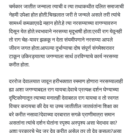
चर्मकार जातीत जन्माला त्याची व त्या तथाकथीत दलित समाजाची
नेहमी उपेक्षा होत होती.चिखलात जरी ते जन्मले असले तरी त्यांचे
सामर्थ्य कमळाएवढे महान होते.हे त्या नरसय्याच्या वागण्यावरुन
दिसून येत होते.स्वभावाने नरसय्या मृदूभाषी होता.एरवी राग येवूनही
तो राग चेह-यावर झळकू न देता संयमीपणाने नरसय्या आपले
जीवन जगत होता.आपल्या दुर्भाग्याचा दोष संपूर्ण संगमेश्वरावर
टाकून उकिरड्यात्या जगण्याला सार्थ ठरविण्याचे कार्य नरसय्या
करीत होता.
दररोज देवालयात जावून हरीभक्तात रममाण होणारा नरसय्यालाही
ह्या अशा जगण्याबद्दल राग यायचा.देवाचे प्रत्यक्ष दर्शन घेण्याच्या
दृष्टिकोणातून त्याच्या मनातही देवाबद्द्ल राग यायचा व तो स्वगत
विचार करायचा की देव या उच्च जातीतील जातवंतांना शिक्षा का
बरे करीत नसावा?देवाच्या दरबारात सगळे प्राणीमात्रा समान
असतांना त्यांचे दर्शन घेतांना स्पृश्य अस्पृश्य असा भेदभाव का?
अशा प्रकारचे भेद जर देव करीत असेल तर तो देव कसला?असा