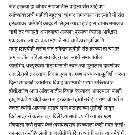
संत हरळ्या हा चांभार समाजातील पहिला संत आहे.पण
त्यांच्याबद्दलची माहीती बहुतःश चांभार समाजाला नसल्याने मी संत
हरळ्यावर चर्मयोगी कादंबरी लिहून त्यांचा इतिहास चांभारसमाजच
नाही तर जगापुढे आणण्याचा अल्पश: प्रयत्न केलेला आहे.इस
एकहजार च्या दशकात म्हणजे संत ज्ञानेश्वरापूर्वी आणि
म्हाईभटापुर्वीही तसेच संत रविदासापुर्वीही संत हरळ्या हा चांभार
समाजातील पहिला संत होवून गेला.ज्याने समाजातील
जातीभेद,अस्पृश्यता मोडण्यासाठी स्वतःच्या मुलालाच दावणीवर
लावले.नव्हे तर त्याचा विवाह एका ब्राम्हण मंत्र्याच्या मुलीशी करुन
दिला.त्याकाळी जातीतच विवाह करण्याची प्रथा अस्तित्वात
होती.तसेच असा आंतरजातीय विवाह केल्यावर आपल्याला फाशी
होवू शकते.याचीही कल्पना हरळ्याला होती.तरीही प्राणाची पर्वा न
करता त्यांनी आपल्या मुलाचे लग्न ब्रामणाच्या मुलीशी लावून
दिले.मात्र ते कसे लावून दिले?त्यासाठी त्यांनी त्या ब्राम्हण
मंत्र्याला कसे तयार केले?बसवेश्वराचे हरळ्याला कशी मदत केली?
का मदत केली?गुलाबी कोण होती?वैगेरे प्रश्नांची उत्तरे या चर्मयोगी