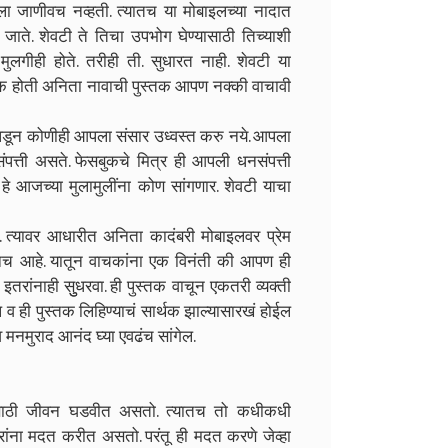
ा जाणीवच नव्हती. त्यातच या मोबाइलच्या नादात
ते. शेवटी ते तिचा उपभोग घेण्यासाठी तिच्याशी
लगीही होते. तरीही ती. सुधारत नाही. शेवटी या
ी एक होती अनिता नावाची पुस्तक आपण नक्की वाचावी
त पडून कोणीही आपला संसार उध्वस्त करु नये. आपला
पत्ती असते. फेसबुकचे मित्र ही आपली धनसंपत्ती
 हे आजच्या मुलामुलींना कोण सांगणार. शेवटी याचा
त. त्यावर आधारीत अनिता कादंबरी मोबाइलवर प्रेम
अंजनच आहे. यातून वाचकांना एक विनंती की आपण ही
 इतरांनाही सुुधरवा. ही पुस्तक वाचून एकतरी व्यक्ती
 व ही पुस्तक लिहिण्याचं सार्थक झाल्यासारखं होईल
मनमुराद आनंद घ्या एवढंच सांगेल.
यासाठी जीवन घडवीत असतो. त्यातच तो कधीकधी
ना मदत करीत असतो. परंतू ही मदत करणे जेव्हा