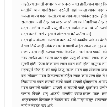
नव्हते. त्यातच ती पश्चाताप करु करु जगत होती. आज मात्र त
मदतीची आज मानसिकता उरलेली नाही. ज्याला आपण मदत करत
ज्याला आपण मदत करतो. त्याचा आपल्याला भयंकर त्रास होतो.
सरकताच अशी रौद्र रुप धारण करते. मग त्या नियतीच्या रौद्र 
मदत नक्कीच करावी. परंतू ती मदत सर्वांना करु नये. जो त्याच
मदत करावी. तसं पाहता ते ओळखता येणे कठीण आहे.
मदत ही अनोळखी माणसांना करु नये. ती नक्कीच जीवावर बेतत
देतात. तिथे काही लोकं तर पराये व्यक्ती आहेत. आज एक गृहस्थ
मरण पावला नाही. त्याच्या समोर कित्येक माणसं मरण पावली. को
नंबर लागेल असं त्याला वाटत होतं. परंतू तो वाचला. त्याचं कार
मुलगी होती. जिला शिकायला त्यानं मदत केली होती. म्हणूनच ती 
महत्वपूर्ण गोष्ट ही की माझे जिजू म्हणत, मदत दहा लोकांना 
दहा लोकांना मदत केल्यासारखं होईल. त्यात काय सत्य होतं ते
शिवरायांना मदत करणारे त्यांचे मावळे आजही इतिहासात अभ्यास
मदत करणारी फातिमा आजही अभ्यासली जाते, झाशीच्या राणी
पानात दिसते अन् आजही भारतीय स्वाकंत्र्यात मदत करणा
अग्रपानावर दिसतात हे तेवढंच खरं आहे. मात्र यातून आपल्याल
नाही हे तेवढंच खरं आहे.