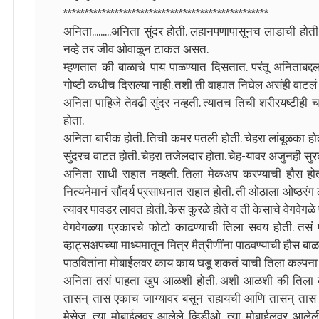
************************************************
अनिता.........अनिता सुंदर होती. लहानपणापासूनच लाडाची हो
नव्हे तर जीव ओवाळून टाकत असत.
म्हणतात की बाळाचे पाय पाळण्यात दिसतात. परंतू अनिताबद्द
गोष्टी कधीच दिसल्या नाही. तशी ती वाह्यात निघेल असंही वाटलं
अनिता पाहिजे तेवढी सुंदर नव्हती. त्यातच तिची शरीरयष्टीही चांग
होता.
अनिता बारीक होती. तिची कमर पतली होती. चेहरा लांबूळका हो
सुंदरच वाटत होती. चेहरा तजेलदार होता. चेह-यावर अजुनही सुरक
अनिता साधी राहात नव्हती. तिला मेकअप करण्याची हौस होती.
नित्यनेमानं सौंदर्य प्रसाधनात राहात होती. ती ओठाला ओष्ठर
त्यावर पावडर लावत होती. केस कुरळे होते व ती केसाचे वेगवेग
वेगवेगळ्या प्रकारचे फोटो काढण्याची तिला सवय होती. तसं
व्हाट्सअपच्या माध्यमातून मित्र मैत्रीणींना पाठवण्याची हौस बा
पाठवितांना मोबाईलवर काय काय घडू शकतं याची तिला कल्पना 
अनिता तसं पाहता खुप आळशी होती. अशी आळशी की तिला क
तासन् तास एकाच जाग्यावर बसून राहायची आणि तासन् तास त
मेसेज, त्या मोबाईलवर आलेले व्हिडीओ, त्या मोबाईलवर आलेली 