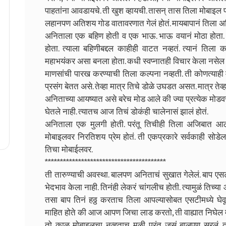
पाहतांना आवडायचे. ती खुश व्हायची. तासन् तास तिला मोबाइल 
लहानपण अतिशय गोड वातावरणात गेलं होतं. मायबापानं तिला अति
अनिताला एक बहिण होती व एक भाऊ. भाऊ वयानं मोठा होता. त
होता. त्याला बहिणीबद्दल काहीही वाटत नव्हतं. त्यानं ति
महाभयंकर असा बनला होता. कधी स्वप्नातही विचार केला नसे
माणसांची पारख करण्याची तिला कल्पना नव्हती. ती कोणत्याह
प्रसंग बेतत असे. तेव्हा मात्र तिचे डोळे उघडत असत. मात्र तेव्ह
अनिताच्या आयष्यात असे बरेच मोड आले की ज्या प्रत्येक मोडव
घेतले नाही. त्यातच आज तिचं डोकंही चालेनासं झालं होतं.
अनिताला एक मुलगी होती. परंतू तिचीही तिला अजिबात आठव
मोबाइलवर निरतिशय प्रेम होतं. ती एकप्रकारे सर्वकाही सोडे
तिचा मोबाईलवर.
****************************************
ती तारुण्याची अवस्था. बालपण अनिताचं सुखात गेलेलं. बाप एस
भेदभाव केला नाही. तिनंही लेकरं चांगलीच होती. त्यामुळं तिच्य
तसा बाप तिनं हठ्ठ करताच तिला आपल्यासोबत एसटीमध्ये घेव
माहित होते की आज आपण जिचा लाड करतो, ती वाह्यात निघेल म
तो काळ मोबाइलचा नव्हताच मुळी. परंतू जसं बालपण सरलं. तस