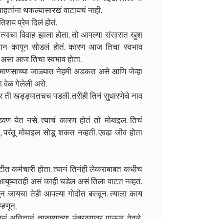
पाहतांना थकल्यासारखं वाटायचं नाही.
शय प्रेम दिलं होतं.
्याचा विवाह झाला होता. तो आपल्या संसारात खुश
ला कान कापून सोडलं होतं. कारण आज तिचा स्वभाव
ल असा आज तिचा स्वभाव होता.
ी माणसाच्या जाळ्यात नेहमी अडकत असे आणि जेव्हा
ा वेळ गेलेली असे.
र ती खड्ड्यातचच पडली. तरीही तिनं सुधारणेचे नाव
ण येत नसे. त्याचं कारण होतं तो मोबाइल. तिचं
ल, परंतू मोबाइल सोडू शकत नव्हती. एवढा जीव होता
टीत कर्मचारी होता. त्यानं तिनंही लेकराबाबत कधीच
ा आयुष्यातही असं काही घडेल असं तिला वाटत नव्हतं.
ून जायचा तेही आपल्या गोदीत बसवून. त्याला काय
्हणून.
ं अनितानं तारुण्याच्या उंबरठ्यावर पाऊल ठेवले.