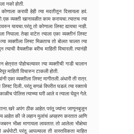
यला नको होती.
दत कोणाला करावी हेही त्या मदतीतून दिसायला हवं.
. एक व्यक्ती खानावळीत काम करायचा. त्यातच त्या
रुन यायचा. परंतू तो कोणाला लिफ्ट द्यायचा नाही.
िघाला. तेव्हा वाटेत त्याला एका व्यक्तीनं लिफ्ट
ी. त्या व्यक्तीला लिफ्ट मिळताच तो बोलत चालत त्या
डून त्याची वैयक्तीक बरीच माहिती विचारली. त्यानंही
 क्षेत्रात पोहोचल्यावर त्या व्यक्तीची गाडी चालान
ुरेपूर माहिती विचारुन टाकली होती.
ांनी एका व्यक्तीला लिफ्ट मागीतली. अंधारी ती रात्र.
िफ्ट दिली.. परंतू सगळं विपरीत घडलं. त्या रक्ताचे
काळीच पोलिस त्याच्या घरी आले व त्याला घेवून गेले.
. खरे अपंग ठीक आहेत. परंतू ज्यांना जाणूनबुजून
रीय आहेत की जे लहान मुलांचं अपहरण करतात आणि
 जबरन भीक्षा मागायला लावतात. तो आलेला भीक्षेचा
ेही अर्धपोटी. परंतू आपल्याला ती वास्तविकता माहित