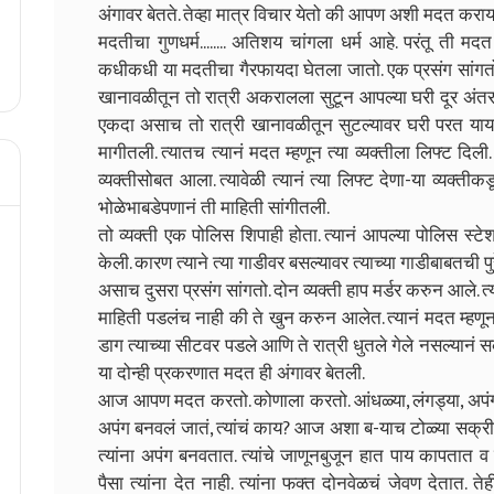
अंगावर बेतते. तेव्हा मात्र विचार येतो की आपण अशी मदत करा
मदतीचा गुणधर्म........ अतिशय चांगला धर्म आहे. परंतू ती म
कधीकधी या मदतीचा गैरफायदा घेतला जातो. एक प्रसंग सांगतो
खानावळीतून तो रात्री अकरालला सुटून आपल्या घरी दूर अंतराव
एकदा असाच तो रात्री खानावळीतून सुटल्यावर घरी परत यायला न
मागीतली. त्यातच त्यानं मदत म्हणून त्या व्यक्तीला लिफ्ट दिल
व्यक्तीसोबत आला. त्यावेळी त्यानं त्या लिफ्ट देणा-या व्यक्तीक
भोळेभाबडेपणानं ती माहिती सांगीतली.
तो व्यक्ती एक पोलिस शिपाही होता. त्यानं आपल्या पोलिस स्टेशन
केली. कारण त्याने त्या गाडीवर बसल्यावर त्याच्या गाडीबाबतची प
असाच दुसरा प्रसंग सांगतो. दोन व्यक्ती हाप मर्डर करुन आले. त्य
माहिती पडलंच नाही की ते खुन करुन आलेत. त्यानं मदत म्हणून ल
डाग त्याच्या सीटवर पडले आणि ते रात्री धुतले गेले नसल्यानं स
या दोन्ही प्रकरणात मदत ही अंगावर बेतली.
आज आपण मदत करतो. कोणाला करतो. आंधळ्या, लंगड्या, अपंगाना
अपंग बनवलं जातं, त्यांचं काय? आज अशा ब-याच टोळ्या सक्
त्यांना अपंग बनवतात. त्यांचे जाणूनबुजून हात पाय कापतात व
पैसा त्यांना देत नाही. त्यांना फक्त दोनवेळचं जेवण देतात. त