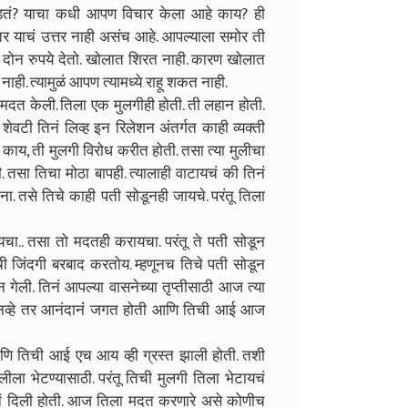
 घडतं? याचा कधी आपण विचार केला आहे काय? ही
 याचं उत्तर नाही असंच आहे. आपल्याला समोर ती
 दोन रुपये देतो. खोलात शिरत नाही. कारण खोलात
ही. त्यामुळं आपण त्यामध्ये राहू शकत नाही.
र मदत केली. तिला एक मुलगीही होती. ती लहान होती.
ेवटी तिनं लिव्ह इन रिलेशन अंतर्गत काही व्यक्ती
 की काय, ती मुलगी विरोध करीत होती. तसा त्या मुलीचा
ी. तसा तिचा मोठा बापही. त्यालाही वाटायचं की तिनं
ना. तसे तिचे काही पती सोडूनही जायचे. परंतू तिला
ायचा.. तसा तो मदतही करायचा. परंतू ते पती सोडून
 जिंदगी बरबाद करतोय. म्हणूनच तिचे पती सोडून
ेली. तिनं आपल्या वासनेच्या तृप्तीसाठी आज त्या
ी नव्हे तर आनंदानंं जगत होती आणि तिची आई आज
णि तिची आई एच आय व्ही ग्रस्त झाली होती. तशी
 भेटण्यासाठी. परंतू तिची मुलगी तिला भेटायचं
ियतीनं दिली होती. आज तिला मदत करणारे असे कोणीच