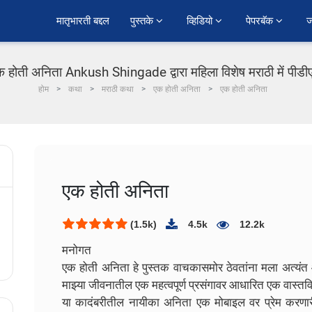
﻿मातृभारती बद्दल
पुस्तके 
व्हिडियो 
पेपरबॅक 
ज
 होती अनिता Ankush Shingade द्वारा महिला विशेष मराठी में पीड
होम
कथा
मराठी कथा
एक होती अनिता
एक होती अनिता
एक होती अनिता
(1.5k)
4.5k
12.2k
मनोगत
एक होती अनिता हे पुस्तक वाचकासमोर ठेवतांना मला अत्यंत
माझ्या जीवनातील एक महत्वपूर्ण प्रसंगावर आधारित एक वास्तवि
या कादंबरीतील नायीका अनिता एक मोबाइल वर प्रेम करणारी त