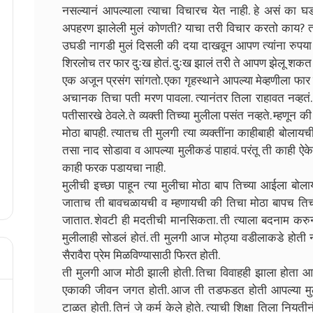
नसल्यानं आपल्याला त्याचा विचारच येत नाही. हे असं का
अपहरण झालेली मुलं कोणती? याचा तरी विचार करतो काय? तर
उघडी नागडी मुलं दिसली की दया दाखवून आपण त्यांना रुपया
शिरलोच तर फार दुःख होतं. दुःख झालं तरी ते आपण झेलू शकत ना
एक अजून प्रसंग सांगतो. एका गृहस्थाने आपल्या मेव्हणीला फा
अचानक तिचा पती मरण पावला. त्यानंतर तिला राहावत नव्हतं. श
पतीसारखे ठेवले. ते व्यक्ती तिच्या मुलीला पसंत नव्हते. म्हणून
मोठा बापही. त्यातच ती मुलगी त्या व्यक्तींना काहीबाही बोलायच
तसा नाद सोडावा व आपल्या मुलीकडं पाहावं. परंतू ती काही ऐके
काही फरक पडायचा नाही.
मुलीची इच्छा पाहून त्या मुलीचा मोठा बाप तिच्या आईला बोल
जाताच ती बावचळायची व म्हणायची की तिचा मोठा बापच तिची
जातात. शेवटी ही मदतीची मानसिकता. ती त्याला बदनाम करुन ग
मुलीलाही सोडलं होतं. ती मुलगी आज मोठ्या वडीलाकडे होत
सैरावैरा प्रेम मिळविण्यासाठी फिरत होती.
ती मुलगी आज मोठी झाली होती. तिचा विवाहही झाला होता आ
एकाकी जीवन जगत होती. आज ती तडफडत होती आपल्या मुलीला
टाळत होती. तिनं जे कर्म केले होते. त्याची शिक्षा तिला न