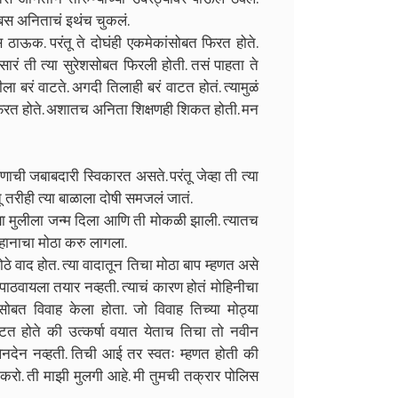
. बस अनिताचं इथंच चुकलं.
ास ठाऊक. परंतू ते दोघंही एकमेकांसोबत फिरत होते.
सारं ती त्या सुरेशसोबत फिरली होती. तसं पाहता ते
ा बरं वाटते. अगदी तिलाही बरं वाटत होतं. त्यामुळं
फिरत होते. अशातच अनिता शिक्षणही शिकत होती. मन
ाची जबाबदारी स्विकारत असते. परंतू जेव्हा ती त्या
ू तरीही त्या बाळाला दोषी समजलं जातं.
पल्या मुलीला जन्म दिला आणि ती मोकळी झाली. त्यातच
लहानाचा मोठा करु लागला.
े मोठे वाद होत. त्या वादातून तिचा मोठा बाप म्हणत असे
ला पाठवायला तयार नव्हती. त्याचं कारण होतं मोहिनीचा
सोबत विवाह केला होता. जो विवाह तिच्या मोठ्या
वाटत होते की उत्कर्षा वयात येताच तिचा तो नवीन
ेनदेन नव्हती. तिची आई तर स्वतः म्हणत होती की
 करो. ती माझी मुलगी आहे. मी तुमची तक्रार पोलिस