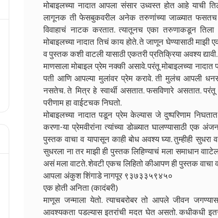
मोबाइलच्या नादात आपला संसार उध्वस्त होत आहे याची तिल
लागूनक ती फेसबुकवरील अनेक तरुणांच्या जाळ्यात फसतच जा
विवाहाचं नाटक करतात. त्यातूनच एका तरुणाकडून तिला मु
मोबाइलच्या नादात तिचं काय होते. ते जाणून घेण्यासाठी माझ
व पुस्तक कशी वाटली यासाठी एकतरी प्रतिक्रिया अवश्य द्यावी.
माणसाला मोबाइल प्रेम नक्की असावे. परंतू मोबाइलच्या नादा
पती आणि आपल्या मुलांवर प्रेम करावे. ती मुलंच आपली धनसं
नसतेच. ते मित्र हे स्वार्थी असतात. फसविणारे असतात. परंतू
परीणाम हा वाईटचक निघतो.
मोबाइलच्या नादात पडून प्रेम केल्यास जे दुष्परिणाम निघता
करणा-या प्रेमवीरांना त्यांच्या डोळ्यात घालण्यासाठी एक 
पुस्तक वाचा व यापासून काही बोध अवश्य घ्या. तुम्हीही सुधरा व
सुधरला ना तर माझी ही पुस्तक लिहिण्याचं मला समाधान वााटेल
असं मला वाटते. शेवटी एकच लिहितो कीआपण ही पुस्तक वाचा व 
आपला अंकुश शिंगाडे नागपूर ९३७३३५९४५०
एक होती अनिता (कादंबरी)
माणूस जन्माला येतो. त्याचबरोबर तो आपले जीवन जगण्
आवश्यकता पडल्यास इतरांची मदत घेत असतो. कधीकधी इतरां