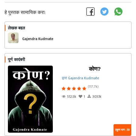
हे पुस्तक सामायिक करा:
लेखक बद्दल
फॉलो करा
Gajendra Kudmate
पूर्ण कादंबरी
कोण?
द्वारा Gajendra Kudmate
(117.7k)
512.5k
1
303.1k
एकूण भाग : 39