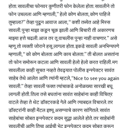
होता. सावलीचा फोनवर कुणीतरी फोन केलेला होता. सावलीने तो
फोन उचलला आणि म्हणाली,” हेलो कोण बोलता, कोण पाहिजे
तुम्हाला?” तेव्हा पुढून आवाज आला, “ कशी तब्येत आहे मिस्स
सावली. पुन्हा माझा कडून चूक झाली आणि बिचारी ती अकारणच
माझ्या हत्ते चढली. आज तर तू वाचलीस पुन्हा नाही वाचणार.” असे
म्हणू तो व्यक्ती जोराने हसू लागला होता. इकडे सावली अनभिग्यपणे
म्हणाली, “ को कोण बोलता आणि काय बोलता.” ती बोलत असतांना
तो फोन समोरून कटला आणि सावली हेलो हेलो करत राहिली. मग
सावलीला काही सुचत नव्हते तेवढ्यात पोलीस इन्स्पेक्टर सावंत
साहेब तेथे आलेत आणि त्यांनी म्हटले, “Nice to see you again
सावली.” तेव्हा सावली फक्त त्यांचाकडे अनोळख्या सारखी बघू
लागली होती. तिला तसे बघतांना सावंत साहेबांना काही विचित्र
वाटले तेव्हा ते थेट डॉक्टरकडे गेले आणि त्याबद्दल विचारले. तर
डॉक्टरांनी काही मेंटल इश्यू असण्याचे कारण सांगितले. सावंत
साहेबांचा सोबत इन्स्पेक्टर कदम सुद्धा आलेले होते. तर साहेबांनी
सावलीची आणि तिचा आईची भेट इन्स्पेक्टर कदम सोबत करून