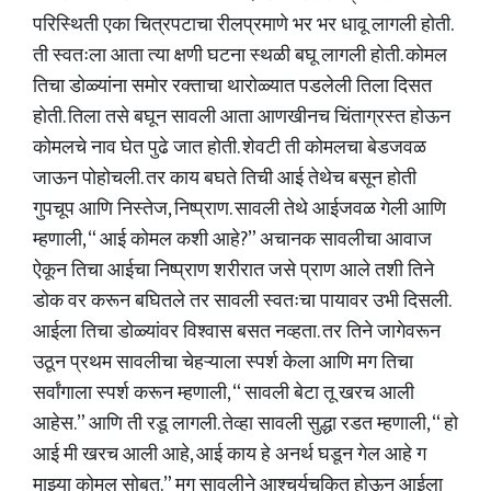
परिस्थिती एका चित्रपटाचा रीलप्रमाणे भर भर धावू लागली होती.
ती स्वतःला आता त्या क्षणी घटना स्थळी बघू लागली होती. कोमल
तिचा डोळ्यांना समोर रक्ताचा थारोळ्यात पडलेली तिला दिसत
होती. तिला तसे बघून सावली आता आणखीनच चिंताग्रस्त होऊन
कोमलचे नाव घेत पुढे जात होती. शेवटी ती कोमलचा बेडजवळ
जाऊन पोहोचली. तर काय बघते तिची आई तेथेच बसून होती
गुपचूप आणि निस्तेज, निष्प्राण. सावली तेथे आईजवळ गेली आणि
म्हणाली, “ आई कोमल कशी आहे?” अचानक सावलीचा आवाज
ऐकून तिचा आईचा निष्प्राण शरीरात जसे प्राण आले तशी तिने
डोक वर करून बघितले तर सावली स्वतःचा पायावर उभी दिसली.
आईला तिचा डोळ्यांवर विश्वास बसत नव्हता. तर तिने जागेवरून
उठून प्रथम सावलीचा चेहऱ्याला स्पर्श केला आणि मग तिचा
सर्वांगाला स्पर्श करून म्हणाली, “ सावली बेटा तू खरच आली
आहेस.” आणि ती रडू लागली. तेव्हा सावली सुद्धा रडत म्हणाली, “ हो
आई मी खरच आली आहे, आई काय हे अनर्थ घडून गेल आहे ग
माझ्या कोमल सोबत.” मग सावलीने आश्चर्यचकित होऊन आईला