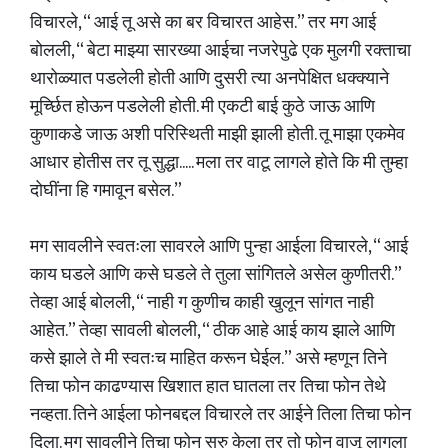
विचारले, “ आई तू असे का बर विचारत आहेस.” तर मग आई
बोलली, “ बेटा माझ्या सारख्या आईचा नजरेपुढे एक मुलगी रक्ताचा
थारोळ्यात पडलेली होती आणि दुसरी त्या अनपेक्षित धक्क्याने
मूर्च्छित होऊन पडलेली होती. मी एकटी बाई कुठे जाऊ आणि
कुणाकडे जाऊ अशी परिस्थिती माझी झाली होती. तू माझा एकमेव
आधार होतीस तर तू सुद्धा..... मला तर वाटू लागले होते कि मी तुम्हा
दोघींना हि गमावून बसेल.”
मग सावलीने स्वतःला सावरले आणि पुन्हा आईला विचारले, “ आई
काय घडले आणि कसे घडले ते तुला सांगितले असेल कुणीतरी.”
तेव्हा आई बोलली, “ नाही ग कुणीच काही खुलून सांगत नाही
आहेत.” तेव्हा सावली बोलली, “ ठीक आहे आई काय झाले आणि
कसे झाले ते मी स्वतःच माहित करून घेईल.” असे म्हणून तिने
तिचा फोन काढण्यास खिशात हात घातला तर तिचा फोन तेथे
नव्हता. तिने आईला फोनबद्दल विचारले तर आईने तिला तिचा फोन
दिला. मग सावलीने तिचा फोन सुरु केला तर तो फोन वाजू लागला