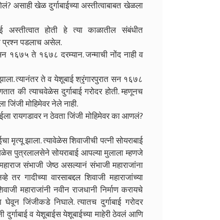
ेलं? असाही खेळ दुर्गाबाईच्या अस्तीत्वाबाबत खेळला
ाबाई अस्तीत्वात होती हे त्या काळातील संबंधीत
ा प्रश्न पडलाच असेल.
ह सन १६७५ ते १६७८ दरम्यान. जन्माची नोंद नाही व
झाला. त्यानंतर ते व येशूबाई श्रृंगारपुरात सन १६७८
हणतात की त्याचवेळेस दुर्गाबाई गरोदर होती. म्हणूनच
ा जिंजी मोहिमेवर नेले नाही.
गाबाईला रायगडावर न ठेवता जिंजी मोहिमेवर का आणलं?
ा मृत्यू झाला. त्यावेळेस शिवाजीची पत्नी सोयराबाई
वेळेस पुत्रलालसेने सोयराबाई आपल्या मुलाला म्हणजे
महाराज संभाजी जेष्ठ असल्यानं संभाजी महाराजांना
्हे तर गादीच्या वारसाबद्दल शिवाजी महाराजांच्या
न शिवाजी महाराजांनी नवीन राजधानी निर्माण करायचे
ना घेवून जिंजीकडे निघाले. त्यातच दुर्गाबाई गरोदर
ी दुर्गाबाई व येशूबाईस येशूबाईच्या माहेरी ठेवलं आणि