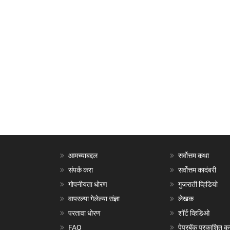
आमच्याबद्दल
सर्वोत्तम कथा
संपर्क करा
सर्वोत्तम कादंबरी
गोपनीयता धोरण
गुजराती व्हिडियो
वापरल्या गेलेल्या संज्ञा
लेखक
परतावा धोरण
शॉर्ट व्हिडिओ
FAQ
पेपरबॅक प्रकाशित क