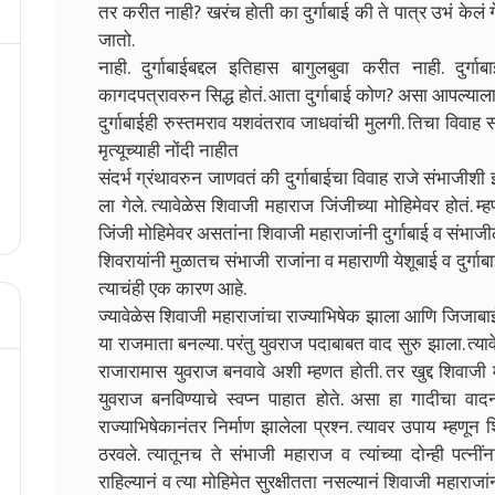
तर करीत नाही? खरंच होती का दुर्गाबाई की ते पात्र उभं केलं ग
जातो.
नाही. दुर्गाबाईबद्दल इतिहास बागुलबुवा करीत नाही. दुर्ग
कागदपत्रावरुन सिद्ध होतं. आता दुर्गाबाई कोण? असा आपल्याल
दुर्गाबाईही रुस्तमराव यशवंतराव जाधवांची मुलगी. तिचा विवा
मृत्यूच्याही नोंदी नाहीत
संदर्भ ग्रंथावरुन जाणवतं की दुर्गाबाईचा विवाह राजे संभाजीशी 
ला गेले. त्यावेळेस शिवाजी महाराज जिंजीच्या मोहिमेवर होतं. म्
जिंजी मोहिमेवर असतांना शिवाजी महाराजांनी दुर्गाबाई व संभाजील
शिवरायांनी मुळातच संभाजी राजांना व महाराणी येशूबाई व दुर्
त्याचंही एक कारण आहे.
ज्यावेळेस शिवाजी महाराजांचा राज्याभिषेक झाला आणि जिजाबाईच
या राजमाता बनल्या. परंतु युवराज पदाबाबत वाद सुरु झाला. त्या
राजारामास युवराज बनवावे अशी म्हणत होती. तर खुद्द शिवाजी 
युवराज बनविण्याचे स्वप्न पाहात होते. असा हा गादीचा वादनव
राज्याभिषेकानंतर निर्माण झालेला प्रश्न. त्यावर उपाय म्हणू
ठरवले. त्यातूनच ते संभाजी महाराज व त्यांच्या दोन्ही पत्नीं
राहिल्यानं व त्या मोहिमेत सुरक्षीतता नसल्यानं शिवाजी महाराजांन