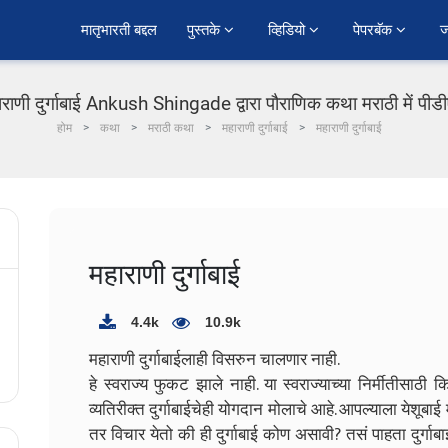
﻿मातृभारती बद्दल
पुस्तके 
व्हिडियो 
पेपरबॅक 
ज
ाराणी दुर्गाबाई Ankush Shingade द्वारा पौराणिक कथा मराठी में पीड
होम
कथा
मराठी कथा
महाराणी दुर्गाबाई
महाराणी दुर्गाबाई
महाराणी दुर्गाबाई
4.4k
10.9k
महाराणी दुर्गाबाईलाही विसरुन चालणार नाही.
हे स्वराज्य फुकट झाले नाही. या स्वराज्याच्या निर्मीतीसाठी क
व्यतिरीक्त दुर्गाबाईचेही योगदान मोलाचे आहे. आपल्याला येशूबाई म
तर विचार येतो की ही दुर्गाबाई कोण असावी? तसं पाहता दुर्गाबाई