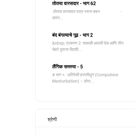
तोतया वारसदार - भाग 62
तोतया वारसदार पात्र रचना बबन -
सारंग...
बंद बंगल्याचे गूढ - भाग 2
&nbsp; प्रकरण 2: सकाळी आठची वेळ आणि तीन
चेहरे दुसऱ्या दिवशी...
लैंगिक समस्या - 5
# भाग ५ : अतिरेकी हस्तमैथुन (Compulsive
Masturbation) – डोपा...
श्रेणी