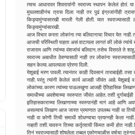
त्याच आधारावर शिवरायांनी स्वराज्य स्थापन केलेलं होतं.
मुघलशाहीनंच त्रास दिला नाही तर पुढं इंग्रजांनीही त्रास
किड्यामुंग्यासारखी मारली गेली होती. यात स्वराज्यासा
किड्यामुंग्यांसारखी.
आज विचार करता लोकांना त्या बलिदानाचा विचार येत नाही. त्
आजची परिस्थिती पाहता असं वाटायला लागतं की लोकं त्यांच
राजाराम आणि त्यांच्या वंशजांचं बलिदान. तसेच विसरले ते शाहू, य
स्वराज्य अबाधीत ठेवण्यासाठी नाही तर लोकांना स्वराज्यासा
सहन केल्या. आपल्याला प्रेरणा दिली.
येशूबाई मरण पावली. त्यानंतर काही दिवसानं ताराबाईही. तसा 
नाही. परंतु त्यांनी केलेलं कार्य आजही जीवंत आहे. येशूबा
लोकांच्या. कारण त्यांच्या पाऊलखुणा आजही ऐतिहासिक लिखाणाच्या
समाधीच्या अवशेषाच्या स्वरुपात जीवंत आहेत. तशी दुर्गाबाईह
इतिहासकाराच्या लिखाणाच्या स्वरुपानंही मागं आहे आणि अवशेष
असल्याचं लिखाण आज जास्त प्रमाणात उपलब्ध नाही वा तिच
नाही वा कोणी तिची समाधी शोधण्याचा प्रयत्नही केला नाही
नव्हती तशी. यावरुन तिच्या कर्तृत्वाची किंमत कमी होत नाही.
तिनं स्वराज्यासाठी शोषलेला तब्बल एकोणचाळीस वर्षाचा तुरुं