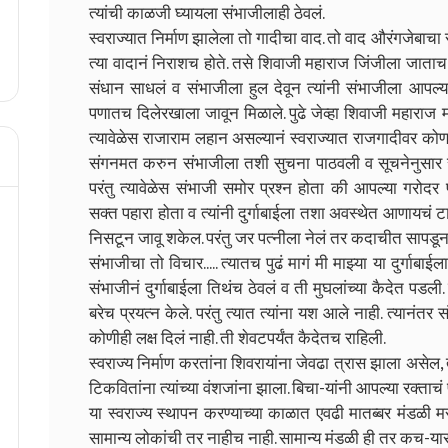
त्यांची काळजी घ्यायला संभाजीलाही ठेवलं.
स्वराज्यात निर्माण झालेला तो गादीचा वाद. तो वाद औरंगजेबाच
त्या वादानं निराशच होते. तसे शिवाजी महाराज जिंजीला जाताच
संधान साधलं व संभाजीला हुल देवून त्यांनी संभाजीला आपल्या
पणातच दिलेरखाला जावून मिळाले. पुढे जेव्हा शिवाजी महाराज 
त्यावेळेस राजाराम लहान असल्यानं स्वराज्यात राजगादीवर कोणा
संगनमत करुन संभाजीला तशी सुचना पाठवली व सूचनेनुसार 
परंतु त्यावेळेस संभाजी समोर प्रश्न होता की आपल्या गरो
सक्त पहारा होता व त्यांनी दुर्गाबाईला तशा अवस्थेत आणायचं
निसटून जावू शकेल. परंतु जर पत्नीला नेलं तर कदाचीत सापडू
संभाजीचा तो विचार..... त्यातच पुढं मागं मी माझ्या या दुर्गाबा
संभाजीनं दुर्गाबाईला तिथंच ठेवलं व ती मुघलांच्या कैदेत पडली.
बरेच प्रयत्न केले. परंतु त्यात त्यांना यश आले नाही. त्यानंतर
कोणीही लक्ष दिलं नाही. ती शेवटपर्यंत कैदेतच राहिली.
स्वराज्य निर्माण करतांना शिवरायांना जेवढा त्रास झाला असेल, त
टिकवितांना त्यांच्या वंशजांना झाला. बिचा-यांनी आपल्या रक्ताचं 
या स्वराज्य स्थापन करण्याच्या काळात एवढी मातब्बर मंडळी 
सामान्य लोकांची तर नाहीच नाही. सामान्य मंडळी ही तर कच-या