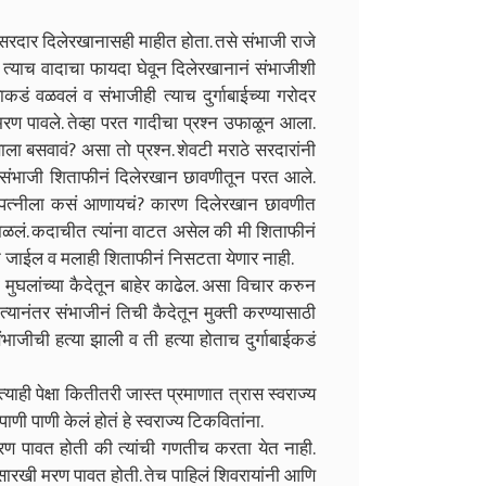
ा सरदार दिलेरखानासही माहीत होता. तसे संभाजी राजे
 त्याच वादाचा फायदा घेवून दिलेरखानानं संभाजीशी
कडं वळवलं व संभाजीही त्याच दुर्गाबाईच्या गरोदर
मरण पावले. तेव्हा परत गादीचा प्रश्न उफाळून आला.
ला बसवावं? असा तो प्रश्न. शेवटी मराठे सरदारांनी
संभाजी शिताफीनं दिलेरखान छावणीतून परत आले.
दर पत्नीला कसं आणायचं? कारण दिलेरखान छावणीत
 टाळलं. कदाचीत त्यांना वाटत असेल की मी शिताफीनं
न जाईल व मलाही शिताफीनं निसटता येणार नाही.
ईला मुघलांच्या कैदेतून बाहेर काढेल. असा विचार करुन
 त्यानंतर संभाजीनं तिची कैदेतून मुक्ती करण्यासाठी
 संभाजीची हत्या झाली व ती हत्या होताच दुर्गाबाईकडं
्याही पेक्षा कितीतरी जास्त प्रमाणात त्रास स्वराज्य
पाणी पाणी केलं होतं हे स्वराज्य टिकवितांना.
मरण पावत होती की त्यांची गणतीच करता येत नाही.
सारखी मरण पावत होती. तेच पाहिलं शिवरायांनी आणि