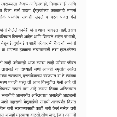
 या स्वराज्याला केवळ आदिलशाही, निजामशाही आणि
च दिला. तसं पाहता इंग्रजांच्या काळातही माणसं
ठी लोकं परकीय सत्तांशी लढले व मरण पावत गेले
यांनी केलेले कार्यही यांना आज आवडत नाही. तसंच
े बलिदान विसरले आहेत आणि विसरले आहेत संभाजी,
ेशूबाई, दुर्गाबाई व शाही परीवारांची कैद की ज्यांनी
ठी वा आपल्या हक्कास लढण्यासाठी तशा हालअपेष्टा
तो शाही परीवारही. आज त्यांचा शाही परीवार जीवंत
ई व ताराबाई या दोघ्याही जणी आजही स्मृतीत आहेत
 स्वरुपात, दस्तावेजाच्या स्वरुपात वा ते त्यांच्या
ी मरण पावली. परंतु ती आज विस्मृतीत गेली आहे. ती
ांच्या रुपानं मागं आहे. कारण तिच्या अस्तित्वात
ी समाधीही आजपर्यंत अस्तित्वात असलेली आढळली
. जशी महाराणी येशूबाईची समाधी आजपर्यंत दिसत
 तिनं जरी स्वराज्यासाठी काही जरी केलं नसेल, तरी
गवास आजही महत्वाचा वाटतो. तीच बाजू हेरुन आगामी