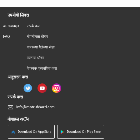
उपयोगी लिंक्स
आमच्याबद्दल
संपर्क करा
FAQ
गोपनीयता धोरण
वापरल्या गेलेल्या संज्ञा
परतावा धोरण 
पेपरबॅक प्रकाशित करा
अनुसरण करा
संपर्क करा
info@matrubharti.com
मोबाइल अॅप
Download On App Store
Download On Play Store