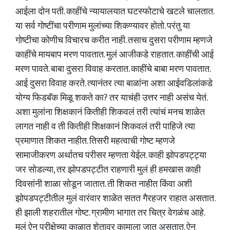
आईला दोन पती. काहींचे न्यायालयात घटस्फोटाचे खटले चालतात.
या सर्व गोष्टींचा परीणाम मुलांच्या शिकण्यावर होतो. परंतु या
गोष्टीचा कोणीच विचारच करीत नाही. तसाच दुसरा परीणाम म्हणजे
काहींचे मायबाप मरण पावतात. मुलं आजीकडे राहतात. काहींची आई
मरण पावते. बाबा दुसरा विवाह करतात. काहींचे बाबा मरण पावतात.
आई दुसरा विवाह करते. त्यानंतर त्या बाळांना अशा आईवडिलांकडे
योग्य फिडबॅक मिळू शकते का? तर याचंही उत्तर नाही असंच येतं.
अशा मुलांना शिक्षकानं कितीही शिकवलं तरी त्यांचं मनच शाळेत
लागत नाही व ती कितीही शिक्षकानं शिकवलं तरी पाहिजे त्या
प्रमाणात शिकत नाहीत. तिसरी महत्वाची गोष्ट म्हणजे
सामाजीकरण अर्थातच परीसर म्हणता येईल. काही झोपडपट्ट्या
जर सोडल्या, तर झोपडपट्टीत राहणारी मुलं ही हमखास काही
दिवसांनी शाळा सोडून जातात. ती शिकत नाहीत किंवा अशी
झोपडपट्टीतील मुलं वारंवार शाळेत सतत गैरहजर राहात असतात.
ही झाली शहरातील गोष्ट. ग्रामीण भागात तर चित्र वेगळंच आहे.
मुलं ऐन परीक्षेच्या काळात शेतावर कामाला जात असतात. ऐन