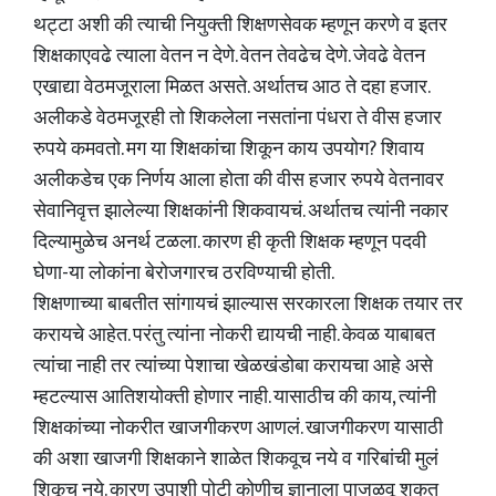
थट्टा अशी की त्याची नियुक्ती शिक्षणसेवक म्हणून करणे व इतर
शिक्षकाएवढे त्याला वेतन न देणे. वेतन तेवढेच देणे. जेवढे वेतन
एखाद्या वेठमजूराला मिळत असते. अर्थातच आठ ते दहा हजार.
अलीकडे वेठमजूरही तो शिकलेला नसतांना पंधरा ते वीस हजार
रुपये कमवतो. मग या शिक्षकांचा शिकून काय उपयोग? शिवाय
अलीकडेच एक निर्णय आला होता की वीस हजार रुपये वेतनावर
सेवानिवृत्त झालेल्या शिक्षकांनी शिकवायचं. अर्थातच त्यांनी नकार
दिल्यामुळेच अनर्थ टळला. कारण ही कृती शिक्षक म्हणून पदवी
घेणा-या लोकांना बेरोजगारच ठरविण्याची होती.
शिक्षणाच्या बाबतीत सांगायचं झाल्यास सरकारला शिक्षक तयार तर
करायचे आहेत. परंतु त्यांना नोकरी द्यायची नाही. केवळ याबाबत
त्यांचा नाही तर त्यांच्या पेशाचा खेळखंडोबा करायचा आहे असे
म्हटल्यास आतिशयोक्ती होणार नाही. यासाठीच की काय, त्यांनी
शिक्षकांच्या नोकरीत खाजगीकरण आणलं. खाजगीकरण यासाठी
की अशा खाजगी शिक्षकाने शाळेत शिकवूच नये व गरिबांची मुलं
शिकूच नये. कारण उपाशी पोटी कोणीच ज्ञानाला पाजळवू शकत