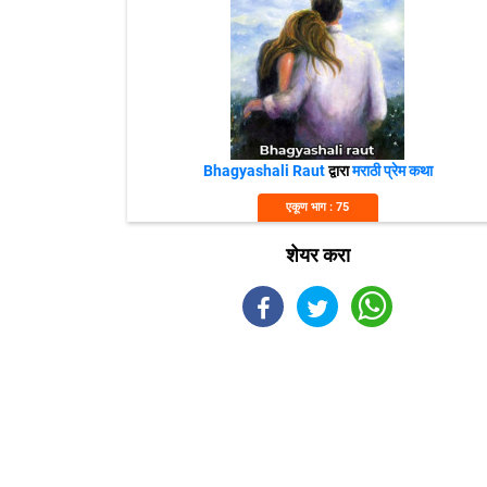
Bhagyashali Raut
द्वारा
मराठी प्रेम कथा
एकूण भाग : 75
शेयर करा