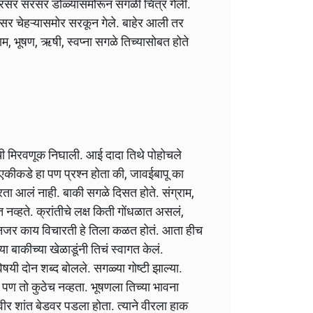
 सरसर सरसर डोळ्यासमोरून सगळी चित्र गेली.
सर चेहऱ्यासमोर सरकून गेले. बाहेर आली तर
म, भूषण, ऋषी, स्वप्ना सगळे तिच्यासोबत होते
िची मिरवणूक निघाली. आई दादा तिथे पोहोचले
एकीकडे हा पण प्रश्न होता की, जावईबापू का
ता आलं नाही. बाकी सगळे दिसत होते. संग्राम,
नव्हते. क्रांतीचे लक्ष किती गोंधळात असलं,
नजर काय विचारती हे तिला कळत होतं. आता हीच
ा बाकीच्या खेळाडूंनी तिचं स्वागत केलं.
यी दोन शब्द बोलले. सगळ्या गोष्टी झाल्या.
पण तो कुठेच नव्हता. भूषणला तिच्या भावना
र शांत बेडवर पडला होता. त्याने वीरला हाक