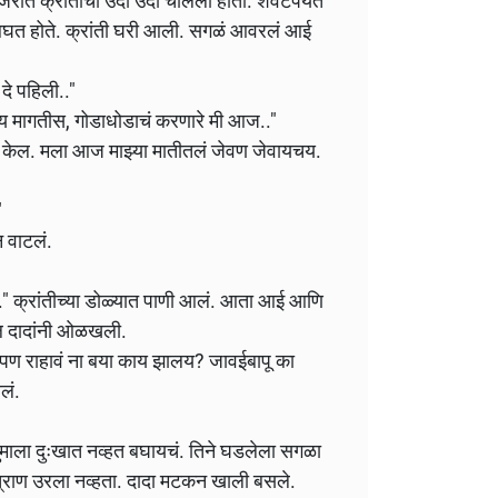
गजरात क्रांतीचा उदो उदो चालला होता. शेवटपर्यंत
न बघत होते. क्रांती घरी आली. सगळं आवरलं आई
े पहिली.."
ाय मागतीस, गोडाधोडाचं करणारे मी आज.."
क केल. मला आज माझ्या मातीतलं जेवण जेवायचय.
"
 वाटलं.
." क्रांतीच्या डोळ्यात पाणी आलं. आता आई आणि
मेल दादांनी ओळखली.
त पण राहावं ना बया काय झालय? जावईबापू का
लं.
ुमाला दुःखात नव्हत बघायचं. तिने घडलेला सगळा
 त्राण उरला नव्हता. दादा मटकन खाली बसले.