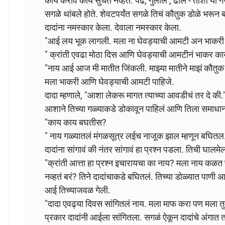
काय करावं काय सुचत नव्हतं. पेढे, गुलाल , ढोल - ताशा या 
सगळे थांबले होते. शेवटपर्यंत सगळे तिचं कौतुक डोळे भरू
दादांना नमस्कार केला. देवाला नमस्कार केला.
"आई लय भूक लागली. मला ना घेवड्याची आमटी अन भाकरी द
" क्रांती एवढा मोठा दिस आणि घेवड्याची आमटीनं भाकर क
"नाय आई आज मी मातीत जिंकली. माझ्या मातीने माझं कौतु
मला भाकरी आणि घेवड्याची आमटी पाहिजे.
दादा म्हणाले, "आशा लेकरू मागत त्याच्या आवडीचं तर दे की.
आशाने तिच्या गळ्याकडे डोकावून पाहिलं आणि तिला समाधान
"काय काय बघतीस?
" नाय गळ्यातलं मंगळसूत्र लईच नाजूक झाल म्हणून बघितल
दादांना सांगावं की नंतर सांगावं हा प्रश्न पडला. तिची घाल
"क्रांती आत्ता हा प्रश्न इचारायचा का नाय? मला नाय कळ
नव्हतं बरं? तिने दादांचाकडे बघितलं. तिच्या डोळ्यात पाणी आ
आई तिच्याजवळ गेली.
"दादा एवढ्या दिवस सांगितलं नाय. मला माफ करा पण मला त
प्रकार दादांनी आईला सांगितला. सगळं ऐकून दादांचे अंगात