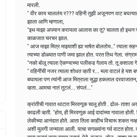
मारली.
" वीर काय चाललंय र??? वहिनी तुझी अजूनपण वाट बघत्यात.
झाला आणि म्हणाला,
"इथ माझा अपमान करायला आलास का तू? चालता हो इथन परत
काळजात चरचर झाल.
" आज माझा मित्र माझ्याशी ह्या भाषेत बोलतोय.." त्याला सह
त्याच्या डोळ्यात पाणी जमा झाल होत. परत तिथ गेला. संग्
"नको बोलू त्याला ऐकण्याच्या पलीकड गेलाय तो. तू कशाला ग
" वहिनींची नजर त्याला शोधत व्हती र... मला वाटलं हे यश ब
बघायला पण त्यांनी आज मित्राला सुद्धा हकलाल दरवाजातन,
व्हता..आमचा नातं तुटलं... संपलं..."
क्रांतीची गावात थाटात मिरवणूक चालू होती . ढोल- ताशा अख्
काढली व्हती. "होय, ही मिरवणूक आई दादांच्या गावाला होती. ति
लेकीच्या आनंदात होते. आता तिला काहीच विचारू शकत नव्
अशी मुलगी जन्माला आली. याचा सगळ्यांना गर्व वाटत होता. व