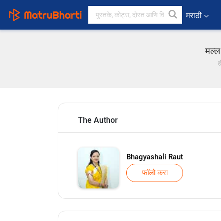
मराठी
मल्ल
ह
The Author
Bhagyashali Raut
फॉलो करा