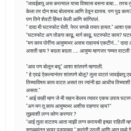
"जावईबापू अस करत्याल याचा विश्वास बसना बाबा... तरच त
केला तर दोन शब्द बोलायच आणि ठेवून द्यायच. पण पुढ काय?"
पण तिने शेवटी हिंमत केली आणि सांगितलं.
" दादा मी घटस्फोट घेती. पेपर सगळे तयार हायत." आशा 
"घटस्फोट अग तोडगा काढू, मार्ग काढू, घटस्फोट काय? घटस्
"मग काय पोरींना आयुष्यभर असच राहायचं एकटीनं..." दाद
असती व्हय ? बदला बदला .... आयुष्य म्हणजर गम्मत वाटली 
"आव पण बोलून बघू" आशा शांतपणे म्हणाली.
" हे एवढं ऐकल्यानंतर शांतपणे बोलू? तुला वाटतं जावईबापू एव
तिच्याविषय काय वाटत असतं तर त्यांनी ह्या आधीच तिच्याशी
असता."
" आई काही म्हण जे मी सहन केलय त्यावर एकच उपाय घटस्फ
"अग मग तू काय आयुष्यभर अशीच राहणार व्हय?"
तुझ्याशी लग्न कोण करणार ?
"आई तुला वाटतय आता माझी लग्न करायची इच्छा राहिली म्हण
सगळ्यांतन भायर पडायचय." क्रांती उठली आणि आत मध्ये ग