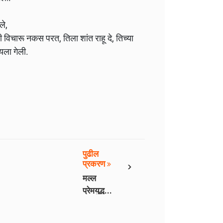
ले,
िचारू नकस परत, तिला शांत राहू दे, तिच्या
यला गेली.
पुढील
›
प्रकरण
मल्ल
प्रेमयुद्ध -
भाग 57