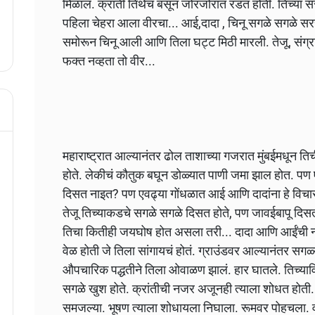
मिळालं. क्रांती तिथेच बसून जोरजोरात रडत होती. तिच्या
पहिला चेहरा आला वीरचा... आई,दादा , चिनू सगळे सगळे सर
समोरून चिनू आली आणि तिला घट्ट मिठी मारली. तेजू, संग्रा
फक्त नव्हता तो वीर...
महाराष्ट्रात आल्यानंतर ढोल ताशाच्या गजरात मुंबईमधून त
होते. लेकीचं कौतुक बघून डोळ्यात पाणी जमा झाल होत. पण 
दिसत नाइत? पण एवढ्या गोंधळात आई आणि दादांना हे विचार
तेजू तिच्याकडचे सगळे सगळे दिसत होते, पण जावईबापू दिसत 
तिचा कितीही जयघोष होत असला तरी... दादा आणि आईंची 
वेळ होती जे तिला सांगायचं होतं. ग्राउंडवर आल्यानंतर सगळ्य
औपचारिक पद्धतीने तिला ओवाळण झालं. हार घातले. तिच्याविष
सगळे खुश होते. क्रांतीची नजर अजूनही त्याला शोधत होती. 
समजल्या. भूषण त्याला शोधायला निघाला. रूमवर पोहचला. वी