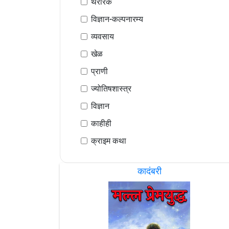
थरारक
विज्ञान-कल्पनारम्य
व्यवसाय
खेळ
प्राणी
ज्योतिषशास्त्र
विज्ञान
काहीही
क्राइम कथा
कादंबरी