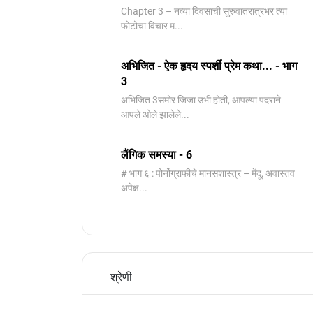
Chapter 3 – नव्या दिवसाची सुरुवातरात्रभर त्या
फोटोचा विचार म...
अभिजित - ऐक हृदय स्पर्शी प्रेम कथा... - भाग
3
️अभिजित ️3समोर जिजा उभी होती, आपल्या पदराने
आपले ओले झालेले...
लैंगिक समस्या - 6
# भाग ६ : पोर्नोग्राफीचे मानसशास्त्र – मेंदू, अवास्तव
अपेक्ष...
श्रेणी