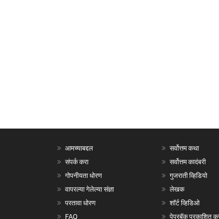
आमच्याबद्दल
सर्वोत्तम कथा
संपर्क करा
सर्वोत्तम कादंबरी
गोपनीयता धोरण
गुजराती व्हिडियो
वापरल्या गेलेल्या संज्ञा
लेखक
परतावा धोरण
शॉर्ट व्हिडिओ
FAQ
पेपरबॅक प्रकाशित क