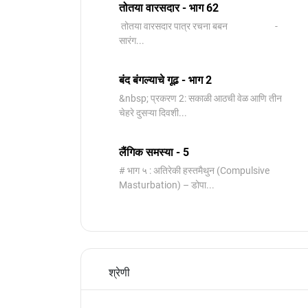
तोतया वारसदार - भाग 62
तोतया वारसदार पात्र रचना बबन -
सारंग...
बंद बंगल्याचे गूढ - भाग 2
&nbsp; प्रकरण 2: सकाळी आठची वेळ आणि तीन
चेहरे दुसऱ्या दिवशी...
लैंगिक समस्या - 5
# भाग ५ : अतिरेकी हस्तमैथुन (Compulsive
Masturbation) – डोपा...
श्रेणी