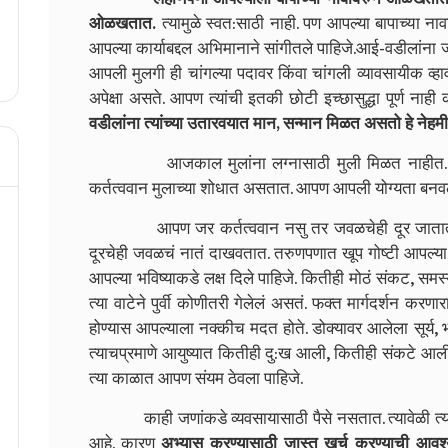
ओळखतात.
त्यामुळे स्वत:साठी नाही. पण आपल्या बापाच्या न
आपल्या कार्याबद्दल अभिमानाने सांगीतले पाहिजे.आई-वडीलांना ज
आपली मुलगी ही चांगल्या पदावर किंवा चांगली व्यावसायीक व्
अपेक्षा असते. आपण त्यांची इतकी छोटी इच्छासुद्धा पूर्ण ना
वडीलांना त्यांच्या उतारवयात मान, सन्मान मिळत असतो हे नेहमी ल
आजकाल मुलांना लग्नासाठी मुली मिळत नाहीत. मुली 
कर्तत्ववान मुलाच्या शोधात असतात. आपण आपली योग्यता बनवली
आपण जर कर्तत्ववान नसु तर जवळचेही दूर जातात. त्या
दूरचेही जवळचं नातं दाखवतात. तरुणपणात खूप गोष्टी आपल्या
आपल्या भविष्याकडे लक्ष दिले पाहिजे. कितीही मोठं संकट, स
त्या वाटेने पुर्वी कोणीतरी गेलेलं असतं. फक्त मार्गदर्शन क
होण्यास आपल्याला नक्कीच मदत होते. डोक्यावर आलेला सूर्य
त्याचप्रमाणे आयुष्यात कितीही दु:ख आली, कितीही संकटे आ
त्या काळात आपण संयम ठेवला पाहिजे.
काही जणांकडे व्यवसायासाठी पैसे नसतात. त्यावेळी त्यांन
आहे. कारण
अभ्यास करण्यासाठी जास्त खर्च करण्याची आवश्