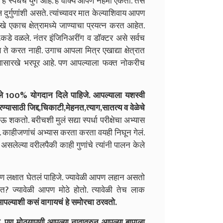
धेचं युग आहे. हे वाक्य आपण नेहमी ऐकतो. तसं
र्गुणांशी असते. त्यांच्यावर मात केल्याशिवाय आपण
 एकाच क्षेत्रामध्ये जाण्याचा प्रयत्न करत आहेत.
एड.कडे वळले. नंतर इंजिनिअरींग व डॉक्टर असे सर्वच
पण ते करत नाही. उगाच आपला मित्र एखाद्या क्षेत्रात
यासारखे भरपूर आहे. पण आपल्याला फक्त नोकरीच
ये आपले 100% योगदान दिले पाहिजे. आपल्याला यशस्वी
करण्यासाठी जिद्द,चिकाटी,मेहनत,त्याग,सातत्य व वेळेचे
शकतो. बरीचशी मुलं सद्या स्पर्धा परीक्षेचा अभ्यास
 काहीजणांचं अभ्यास करता करता वयही निघून गेलं.
सलेल्या वरीलपैकी काही गुणांचे त्यांनी पालन केले
्षात घेतलं पाहिजे. ज्यावेळी आपण लहान असतो
? ज्यावेळी आपण मोठे होतो. त्यावेळी तेच लाक
्याशी कसं वागायचं हे समोरचा ठरवतो.
 पण मोठयापणी आपल्या नावावरुन आपल्या बापाला