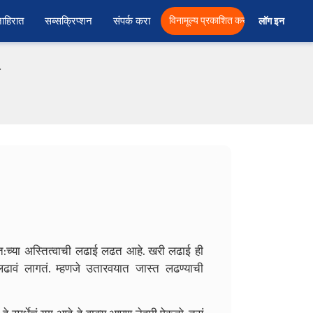
ाहिरात
सब्सक्रिप्शन
संपर्क करा
विनामूल्य प्रकाशित करा
लॉग इन  
फ
या अस्तित्वाची लढाई लढत आहे. खरी लढाई ही
ावं लागतं. म्हणजे उतारवयात जास्त लढण्याची