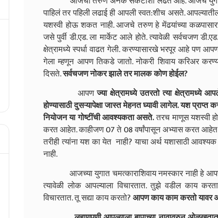
आजचा तरुण अनेक संकटांशी लढत आहे. आजचं युग हे स्पर्
पाहिलं तर पहिली लढाई ही आपली स्वत:शीच असते. आपल्यातील दु
यशस्वी होऊ शकत नाही. आजचे तरुण हे मेंढयांच्या कळपासारखे
जसे पुर्वी डी.एड. ला मार्केट आले होते. त्यावेळी सर्वचजण डी.
क्षेत्रामध्ये स्पर्धा वाढत गेली. करण्यासारखे भरपूर आहे पण आ
गेला म्हणून आपण तिकडे जातो. नोकरी शिवाय करिअर करण्
दिसते.
सर्वचजण नोकर झाले तर मालक कोण होईल?
आपण
ज्या क्षेत्रामध्ये उतरतो त्या क्षेत्रामध्
होण्यासाठी दुसऱ्यापेक्षा जास्त मेहनत घ्यावी लागेल. यश प्राप्त 
नियोजन या गोष्टींची आवश्यकता असते.
तरच माणूस यशस्वी होऊ 
करत आहेत. काहीजण 07 ते 08 वर्षांपासून अभ्यास करत आहेत.
तरीही त्यांना यश का येत नाही? याचा अर्थ यशासाठी आवश्यक अ
नाही.
आजच्या युगात चमत्काराशिवाय नमस्कार नाही हे आपण लक
त्यावेळी लोक आपल्याला विचारतात. तुझे वडील काय करतात
विचारतात. तू सद्या काय करतो?
आपण काय काम करतो यावर आपल
लहाणपणी आपल्याला बापाच्या नावावरुन ओळखतात.