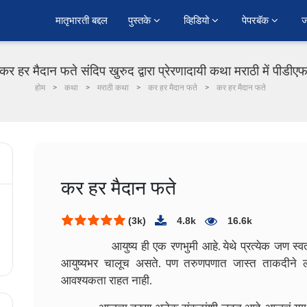
﻿मातृभारती बद्दल
पुस्तके 
व्हिडियो 
पेपरबॅक 
ज
कर हर मैदान फते संदिप खुरुद द्वारा प्रेरणादायी कथा मराठी में पीडीए
होम
कथा
मराठी कथा
कर हर मैदान फते
कर हर मैदान फते
कर हर मैदान फते
(3k)
4.8k
16.6k
आयुष्य ही एक रणभुमी आहे. येथे प्रत्येक जण स्वत:च्
आयुष्यभर चालूच असते. पण तरुणपणात जास्त ताकदीने लढ
आवश्यकता राहत नाही.