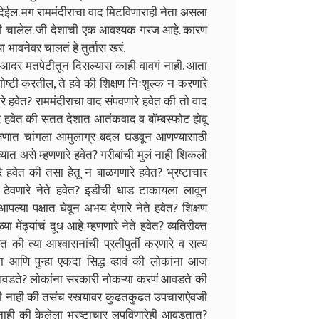
 देईल. मग राममंदीराचा वाद मिटविणाराही नेता असला
 तरीही चालेल. जी देशाची एक आवश्यक गरज आहे. कारण
भावनेवर चालतं हे तुर्तास खरं.
ेचा आदर मतपेटीतून दिसल्यास काही वावगं नाही. आता
गोष्टी करतील, ते हवे की शिक्षण निःशुल्क न करणारे
हवेत? राममंदीराचा वाद संपवणारे हवेत की तो वाद
े हवेत की सतत देशात आतंकवाद व बॉम्बस्फोट होवू
्षणात चांगला आमुलाग्र बदल घडवून आणण्यासाठी
त असे म्हणणारे हवेत? गरीबांची मुलं नाही शिकली
रे हवेत की तसा हेतू न बाळगणारे हवेत? भ्रष्टाचार
 ठेवणारे नेते हवेत? इडीची धाड टाकायला लावून
आपल्या पक्षात घेवून अभय देणारे नेते हवेत? शिक्षण
या मेंढ्यांचं दूध आहे म्हणणारे नेते हवेत? व्यतिरीक्त
 की त्या आश्वासनांची प्रतीपुर्ती करणारे व सत्य
वा आणि पुन्हा एकदा सिद्ध व्हावं की लोकांना आज
आवडते? लोकांना सरकारी नोकऱ्या करणं आवडते की
 नाही की तसंच रस्त्यावर कुढतकुढत उपचाराऐवजी
ाही की केलेला भ्रष्टाचार लपविणारेही आवडतात?