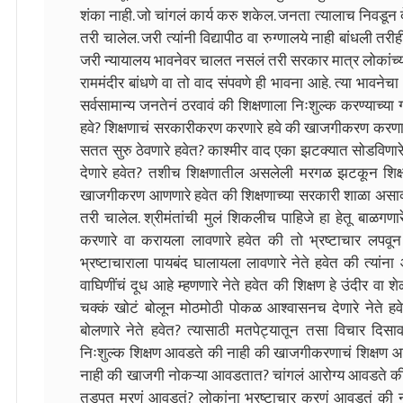
शंका नाही. जो चांगलं कार्य करु शकेल. जनता त्यालाच निवडून
तरी चालेल. जरी त्यांनी विद्यापीठ वा रुग्णालये नाही बांधली
जरी न्यायालय भावनेवर चालत नसलं तरी सरकार मात्र लोकांच्या 
राममंदीर बांधणे वा तो वाद संपवणे ही भावना आहे. त्या भावन
सर्वसामान्य जनतेनं ठरवावं की शिक्षणाला निःशुल्क करण्याच्या 
हवे? शिक्षणाचं सरकारीकरण करणारे हवे की खाजगीकरण करणारे 
सतत सुरु ठेवणारे हवेत? काश्मीर वाद एका झटक्यात सोडविणार
देणारे हवेत? तशीच शिक्षणातील असलेली मरगळ झटकून शिक
खाजगीकरण आणणारे हवेत की शिक्षणाच्या सरकारी शाळा असाव्या
तरी चालेल. श्रीमंतांची मुलं शिकलीच पाहिजे हा हेतू बाळगणा
करणारे वा करायला लावणारे हवेत की तो भ्रष्टाचार लपवून
भ्रष्टाचाराला पायबंद घालायला लावणारे नेते हवेत की त्यांना 
वाघिणींचं दूध आहे म्हणणारे नेते हवेत की शिक्षण हे उंदीर वा शेळ्
चक्कं खोटं बोलून मोठमोठी पोकळ आश्वासनच देणारे नेते हवेत
बोलणारे नेते हवेत? त्यासाठी मतपेट्यातून तसा विचार दिसा
निःशुल्क शिक्षण आवडते की नाही की खाजगीकरणाचं शिक्षण 
नाही की खाजगी नोकऱ्या आवडतात? चांगलं आरोग्य आवडते की
तडपत मरणं आवडतं? लोकांना भ्रष्टाचार करणं आवडतं की न