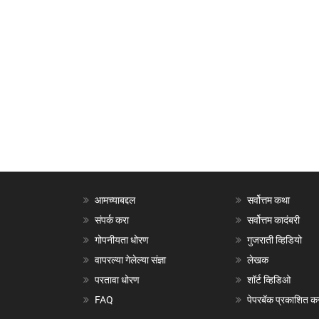
आमच्याबद्दल
सर्वोत्तम कथा
संपर्क करा
सर्वोत्तम कादंबरी
गोपनीयता धोरण
गुजराती व्हिडियो
वापरल्या गेलेल्या संज्ञा
लेखक
परतावा धोरण
शॉर्ट व्हिडिओ
FAQ
पेपरबॅक प्रकाशित क