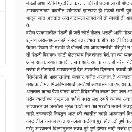
मंडळी अशा रितीनं प्रदर्शित करतात की ती घटना ला ती गोष्ट 
आश्वासनाच्या बाबतीत सांगायचं झाल्यास ही मंडळी एवढी पुढ
भाळून जात असतात. असं वाटायला लागतं की तो व्यक्ती ती आश
ते.
वरील प्रकारातील मंडळी ही जरी खोटं बोलत असली आणि मोठमोठ
शुन्यच असल्यामुळं काही काळानंतर त्यात काहीच प्रगती दिसत 
येतात. शिवाय ती मंडळी जे बोलली. त्या आश्वासनांची परिपुर्ती न
ती मंडळी विशेषतः खोटी बोलल्याचं निदर्शनास येतं. मग त्या व्यक
आज राजकारणात अगदी तसंच आहे. राजकारणातही बरेच नेते
तसेच ते मोठमोठी आश्वासनंही देत असतांना दिसतात. ज्याची परिप
नेतेमंडळी ही आश्वासनांचा व्यवहार करीत असतात. ते आश्वास
ग्राहक. ते मत मिळविण्यासाठी जनतेशी आश्वासनाचा व्यवह
असतात. काळा पैसा पांढरा करणे. विदेशातील काळा पैसा परत आणणे.
गरीब व्यक्तींच्या कुटूंबाला वर्षाचे पंधरा लक्ष रुपये त्यांच्या
आश्वासनावर जनतेला भुरळ पडते. मग पक्ष भरघोष मतानं निवडू
नाही. सरकारही निवडून आले की त्यातील काही आश्वासनं दिल्या
काळातील राजकारणात असलेला कळीचा मुद्दा होता. तो पुर्ण केला. क
परंतु आश्वासनं दिल्यानुसार सर्वच मुद्दे पुर्ण होणार नाही. तसंच