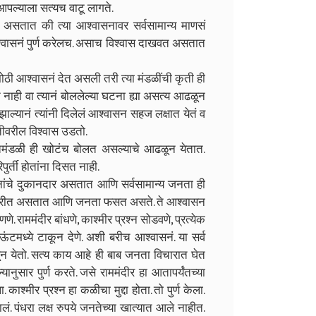
आपल्याला सत्यच वाटू लागते.
ं असतात की त्या आश्वासनावर सर्वसामान्य माणसं
्वासनं पुर्ण करेलच. असाच विश्वास दाखवत असतात
ी आश्वासनं देत असली तरी त्या मंडळींची कृती ही
नाही वा त्यानं बोललेल्या घटना ह्या असत्य आढळून
 झाल्यानं त्यांनी दिलेलं आश्वासन सहज लक्षात येतं व
्तीवरील विश्वास उडतो.
मंडळी ही खोटंच बोलत असल्याचे आढळून येतात.
ुर्ती होतांना दिसत नाही.
नांचे दुकानदार असतात आणि सर्वसामान्य जनता ही
ार करीत असतात आणि जनता फसत असते. ते आश्वासन
 राममंदीर बांधणे, काश्मीर प्रश्न सोडवणे, प्रत्येक
 अकाऊंटमध्ये टाकून देणे. अशी बरीच आश्वासनं. या सर्व
न येतो. सत्य काय आहे ही बाब जनता विचारात घेत
नुसार पुर्ण करते. जसे राममंदीर हा आतापर्यंतच्या
ाश्मीर प्रश्न हा कळीचा मुद्दा होता. तो पुर्ण केला.
 झालं. पंधरा लक्ष रुपये जनतेच्या खात्यात आले नाहीत.