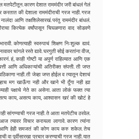
 मतपेटीतून. कारण देशात राममंदीर जरी बांधलं गेलं
र करतात की देशाला राममंदीराची गरज नाही. गरज
नालंदा आणि तक्षशिलेसारखं. परंतु राममंदीर बांधलं.
दीराचा कित्येक वर्षांपासून चिघळणारा वाद सोडवणे
ावी. कोणत्याही स्वरुपाचं शिक्षण निःशुल्क द्यावं.
ावावर चांगले रस्ते द्यावे. घरगुती सोई करतांना वीज,
सरकारनं. हं, काही गोष्टी या अपुर्ण राहिल्यात आणि एक
ंपत्ती आणि अधिकाऱ्यांची अतिरीक्त संपत्ती. ती जप्त
काणा नाही. ती जेव्हा जप्त होईल व त्यातून देशाचं
व्हाच मग खाऊँगा नही और खाने भी दुँगा नही ह्या
्याही पक्षाचे नेते का असेना. आता लोकं फक्त त्या
हा सत्य काय, असत्य काय, आश्वासन खरं की खोटं हे
काही सांगण्याची गरज नाही. ते आता मतपेटीच ठरवेल.
ी आज त्यावर विचार करायला लागावे. कारण त्यांना
ात आणि हेही समजतं की कोण काय करु शकेल. तेच
याची वा पुर्वीसारखा प्रचार करण्याची गरज नाही. यात