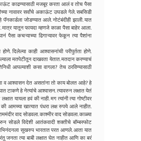
 अकाऊंट काढण्यासाठी मजबूर करता आलं व तोच पैसा
्या नावावर सर्वांचे अकाऊंट उघडले गेले. सबसिडी
े पॅनकार्डला जोडण्यात आले. नोटंबंदीही झाली. यात
. मात्र यातून फायदा म्हणजे काळा पैसा बाहेर आला.
नं पैसा कचऱ्याच्या ढिगाऱ्यावर फेकून त्या पैशांना
े. दिलेल्या काही आश्वासनांची परीपुर्तता होणे.
ी आपल्याला मतपेटीतून दाखवता येतात. मतदान करण्याचं
निधी आपल्याशी कसा वागला? तेच ठरविण्यासाठी
ंना व आश्वासन देत असतांना तो काय बोलत आहे? हे
त्यात टाकणे हे नेत्यांचे आश्वासन. त्यावरुन लक्षात येतं
क्षात यायला हवं की नाही. मग त्यांनी त्या गोष्टीवर
 आमच्या खात्यात पंधरा लक्ष रुपये आले नाहीत.
राममंदीर वाद सोडवला. काश्मीर वाद सोडवला. काळ्या
रुन सोडले विदेशी आतंकवादी शक्तीचे बॉम्बस्फोट
या अभिनंदनला सुखरुप भारतात परत आणले. आता यात
परंतु जनता त्या बाबी लक्षात घेत नाहीत आणि का बरं