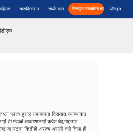
ाहिरात
सब्सक्रिप्शन
संपर्क करा
विनामूल्य प्रकाशित करा
लॉग इन  
पीडीएफ
ःला फारच हुशार समजतांना दिसतात. त्यांच्याकडं
नाही. ती मंडळी आकाशालाही कवेत घेवू पाहतात.
गोष्ट वा घटना कितीही असत्य असली तरी तिला ही