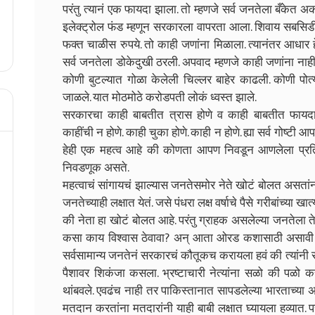
परंतु त्यानं एक फायदा झाला. तो म्हणजे सर्व जनतेला बँकेत
इलेक्ट्रोल फंड म्हणून सरकारला वापरता आला. शिवाय सबसिडीच
फक्त चाळीस रुपये. तो काही जणांना मिळाला. त्यानंतर आधार ह
सर्व जनतेला डोकेदुखी ठरली. अपवाद म्हणजे काही जणांना नाही
कोणी बुटल्यात गोळा केलेली चिल्लर बाहेर काढली. कोणी पोत्या
जाळले. यात मोठमोठे करोडपती लोकं ध्वस्त झाले.
सरकारचा काही बाबतीत त्रास होणे व काही बाबतीत फायदा होण
काहींची न होणे. काही चुका होणे. काही न होणे. ह्या सर्व गोष्ट
हेही एक महत्व आहे की कोणता आपण निवडून आणलेला प्रति
निवडणूक असते.
महत्वाचं सांगायचं झाल्यास जनतेसमोर नेते खोटं बोलत असता
जनतेच्याही लक्षात येतं. जसे पंधरा लक्ष वर्षाचे पैसे गरीबांच्या खा
की नेता हा खोटं बोलत आहे. परंतु ग्राहक असलेल्या जनतेला ते ल
कसा काय विश्वास ठेवावा? अन् आता ओरड कशासाठी असावी की
सर्वसामान्य जनतेनं सरकारचं कौतूकच करायला हवं की त्यांनी 
पैशावर शिकंजा कसला. भ्रष्टाचारी नेत्यांना सळो की पळो क
थांबवले. एवढंच नाही तर पाकिस्तानात सापडलेल्या भारताच्
मतदान करतांना मतदारांनी याही बाबी लक्षात घ्यायला हव्यात. 