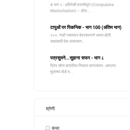
# भाग ५ : अतिरेकी हस्तमैथुन (Compulsive
Masturbation) – डोपा...
टापुओं पर पिकनिक - भाग 100 (अंतिम भाग)
१००. गाडी रस्त्यावर बेदरकारपणे धावत होती.
सकाळची वेळ असल्यान...
पत्रसुमने...सुहाना सफर - भाग ८
प्रिय सोना बारावीचा निकाल लागल्यावर..आपल्या
मुलाच्या बोर्ड म...
श्रेणी
कथा