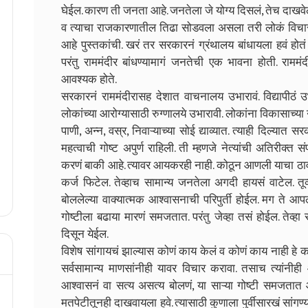
घेईल. कारण ती जनता आहे. जनतेला जे योग्य दिसलं, तेच दाखवेल
व त्याचा राजकारणातील तिढा सोडवला असला तरी लोकं विचा
आहे पुस्तकांची. खरं तर सरकारनं ग्रंथालय बांधायला हवं होतं 
परंतु राममंदीर बांधण्यामागं जनतेची एक भावना होती. राममं
आवश्यक होते.
सरकारनं राममंदीरासह देशात वाचनालय उभारावं. विद्यापीठं उभार
लोकांच्या आरोग्यासाठी रुग्णालये उभारावी. लोकांना विकासाच्या न
पाणी, अन्न, वस्र, निवाऱ्याच्या सोई द्याव्यात. त्याही दिल्यात 
महत्वाची गोष्ट अपुर्ण राहिली. ती म्हणजे नेत्यांची अतिरीक्त स
करणं बाकी आहे. त्यावर आयकरही नाही. कोठून आणली याचा ठावठि
कर्ज फिटेल. तेव्हाच सामान्य जनतेला अगदी हायसं वाटेल. तू
बोललेल्या वाक्यात्मक आश्वासनाची परिपुर्ती होईल. मग ते आपल
गोष्टीला बढाया मारणं समजतात. परंतु जेव्हा तसं होईल. तेव्
दिसून येईल.
विशेष सांगायचं झाल्यास कोणं काय केलं व कोणं काय नाही हे 
सर्वसामान्य माणसांनीही यावर विचार करावा. तसाच त्यांनीह
आश्वासनं वा सत्य असत्य बोलणं, या साऱ्या गोष्टी समजत
मतपेटीतूनही दाखवायला हवे. त्यासाठी कुणाला पुर्वीसारखं सांगण्