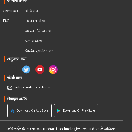
उपयोगी लिंक्स
आमच्याबद्दल
संपर्क करा
FAQ
गोपनीयता धोरण
वापरल्या गेलेल्या संज्ञा
परतावा धोरण 
पेपरबॅक प्रकाशित करा
अनुसरण करा
संपर्क करा
info@matrubharti.com
मोबाइल अॅप
Download On App Store
Download On Play Store
कॉपीराईट © 2026 Matrubharti Technologies Pvt. Ltd. सगळे अधिकार