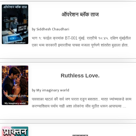
ऑपरेशन ब्लॅक ताज
by Siddhesh Chaudhari
भाग १: फाईल क्रमांक BT-001 मुंबई. रात्रीचे १०:४५. दक्षिण मुंबईतील
एका भव्य सरकारी इमारतीचा पाचवा मजला पूर्णपणे शांततेत बुडाला होता.
दिवसभर ...
Ruthless Love.
by My imaginary world
पावसाळा म्हटलं की सर्व जण घरात दडून बसतात.. मात्र ज्यांच्याकडे काम
करण्याशिवाय पर्याय नाही अशा लोकांना जीव मुठीत धरून आपापल्या ...