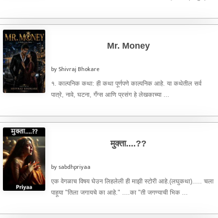
Mr. Money
by Shivraj Bhokare
१. काल्पनिक कथा: ही कथा पूर्णपणे काल्पनिक आहे. या कथेतील सर्व
पात्रे, नावे, घटना, गँग्स आणि प्रसंग हे लेखकाच्या ...
मुक्ता....??️
by sabdhpriyaa
एक वेगळाच विषय घेउन लिहलेली ही माझी स्टोरी आहे.(लघुकथा)..... चला
पाहूया "तिला जगायचे का आहे." ....का "ती जगण्याची भिक ...