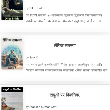
by Dilip Bhide
त्या दिवशी सकाळी १० वाजण्याच्या सुमारास सुशीलाने विनायकरावांच्या
घराची बेल दाबली. चार वेळा बेल दाबल्यावर सुद्धा आतून काहीच उत्तर ...
लैंगिक समस्या
by Sony K
मन, शरीर आणि सहजीवन### लैंगिक आरोग्य, हस्तमैथुन, प्रेम आणि
वैवाहिक जीवनाचे मानसशास्त्र## लेखकाची भूमिका मानवी जीवनातील तीन
गोष्टी अत्यंत ...
टापुओं पर पिकनिक.
by Prabodh Kumar Govil