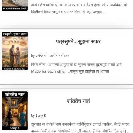
आर्यन तेरा वर्षांचा झाला. काल त्याचा वाढदिवस होता. तो या वाढदिवसाची
कितीतरी दिवसांपासून वाट पाहत होता. तो खूप उत्सुक ...
पत्रसुमने...सुहाना सफर
by Vrishali Gotkhindikar
प्रिय सोना. .आपल्या आयुष्याचा हा सुहाना सफर तुझ्यापुढे वाचते आहे
Made for each other....पासून सुरू झालेला हा आपला
प्रवासअगदीMad for each ...
शांततेच नातं
by Sony K
सुरुवात या कथेचे भाग वाचकांच्या पसंतीनुसार टाकले जातील, जेवढे जास्त
वाचक तेवढीच कथा भागांमध्ये टाकली जाईल, ही एक शृंगारिक (कामुक) ...