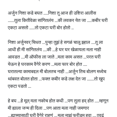
अर्जुन निशा कडे बघत ......निशा तु आज ही उशिरा आलीस
........तुला कितीवेळा सांगितलंय ....की लवकर येत जा ......कबीर घरी
एकटा असतो .......तो एकटा घरी बोर होतो ...
निशा अर्जुनवर् चिधत ....पुन्हा तुझं हे सगळं चालू झ्हाल .....तु ला
आधी ही मी सांगितलंय .....की ....हे घर घर खेळायला मला नाही
आवडत .....मी ऑफीस ला जाते ...मला काम असत ....परत घरी
येऊन हे घरकाम वैगेरे करण ....मला फार बोर होत .....
घरातल्या कामाबद्दल मी बोलतच नाही ....अर्जुन तिच बोलण मध्येच
थांबवत बोलत होता ....फक्त कबीर कडे लक्ष देत जा .........तो खुप
एकटा पडतो ....
हे बघ ....हे मूल् मला नकोच होत कधी ....पण तुला हव् होत ......म्हणून
मी ह्याला जन्म ही दिला ....पण आता मला नाही जमणार
....ह्याच्यासाठी घरी वैगेरे राहणं .... मला माझं फ्रीडम हवा ..... एवढं