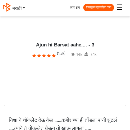
☰
लॉग इन
मराठी
विनामूल्य प्रकाशित करा
Ajun hi Barsat aahe.... - 3
(1.5k)
14k
7.1k
निशा ने चॉकलेट देऊ केल ........कबीर च्या ही तोंडला पाणी सुटलं
......त्याने ते चोक्ल्लेत् घेऊन तो खाऊ लागला .......