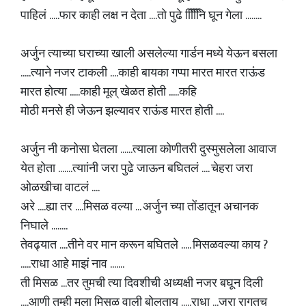
पाहिलं .....फार काही लक्ष न देता ....तो पुढे नििििि घून गेला ........
अर्जुन त्याच्या घराच्या खाली असलेल्या गार्डन मध्ये येऊन बसला
.....त्याने नजर टाकली ....काही बायका गप्पा मारत मारत राऊंड
मारत होत्या .....काही मूल् खेळत होती .....कहि
मोठी मनसे ही जेऊन झल्यावर राऊंड मारत होती ....
अर्जुन नी कनोसा घेतला ......त्याला कोणीतरी दुस्मुसलेला आवाज
येत होता .......त्याांनी जरा पुढे जाऊन बघितलं .... चेहरा जरा
ओळखीचा वाटलं ....
अरे ....ह्या तर ....मिसळ वल्या ... अर्जुन च्या तोंडातून अचानक
निघाले ........
तेवढ्यात ....तीने वर मान करून बघितले ..... मिसळवल्या काय ?
.....राधा आहे माझं नाव .......
ती मिसळ ...तर तुमची त्या दिवशीची अध्यक्षी नजर बघून दिली
....आणी तुम्ही मला मिसळ वाली बोलताय .....राधा ...जरा रागतच