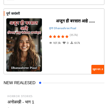
पूर्ण कादंबरी
अजून ही बरसात आहे .....
द्वारा Dhanashree Pisal
(35.7k)
107.3k
0
61.7k
एकूण भाग : 9
NEW REALESED
HORROR STORIES
अनोळखी - भाग 1