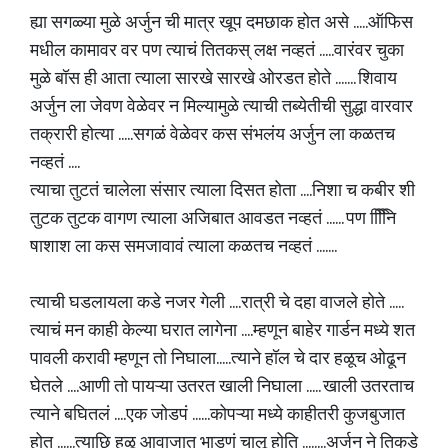
ह्या सगळ्या मुळे अर्जुन ची मात्र खूप दमछाक होत असे .....ऑफिस
मधील कामावर वर पण त्याचं तितकस् लक्ष नव्हतं .....वारंवर चुका
मुळे बॉस ही आता त्याला सारखे सारखे ओरडत होते ....... शिवाय
अर्जुन ला जेवण वेळेवर न मिल्यामुळे त्याची तब्येतीची सुद्धा वारवार
तक्रारी होत्या .....सगळं वेळेवर कस संभलंय अर्जुन ला कळतच
नव्हतं ....
त्याचा तुटतं चालेला संसार त्याला दिसत होता ....निशा च कबीर शी
तुटक तुटक वागण त्याला अजिबात आवडत नव्हतं ...... पण निििि
षाशाश ला कस समजावावं त्याला कळतच नव्हतं .......
त्याची घडलायला कडे नजर गेली ....रात्री चे दहा वाजले होते .....
त्याचं मन काही केल्या घरात लागेना ....म्हणून बाहेर गार्डन मध्ये शत
पावली करावी म्हणून तो निघाला.....त्याने हॉल चे दार हळूच ओढून
घेतले ....आणी तो पायऱ्या उतरत खाली निघाला ..... खाली उतरताच
त्याने बघितलं ....एक जोडपं ......कोपऱ्या मध्ये काहीतरी कुजबुजात
होत ......त्याछि हळू आवाजात भाडणं चालू होति ........अर्जुन ने तिकडे