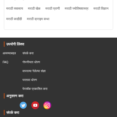
मराठी व्यवसाय
मराठी खेळ
मराठी प्राणी
मराठी ज्योतिषशास्त्र
मराठी विज्ञान
मराठी काहीही
मराठी क्राइम कथा
उपयोगी लिंक्स
आमच्याबद्दल
संपर्क करा
FAQ
गोपनीयता धोरण
वापरल्या गेलेल्या संज्ञा
परतावा धोरण 
पेपरबॅक प्रकाशित करा
अनुसरण करा
संपर्क करा