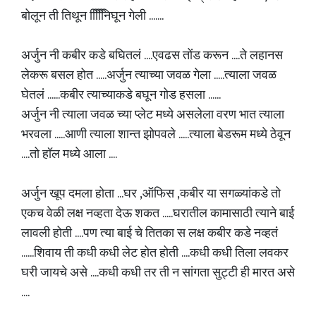
बोलून ती तिथून निििििघून गेली .......
अर्जुन नी कबीर कडे बघितलं ....एवढस तोंड करून ....ते लहानस
लेकरू बसल होत .....अर्जुन त्याच्या जवळ गेला .....त्याला जवळ
घेतलं ......कबीर त्याच्याकडे बघून गोड हसला ......
अर्जुन नी त्याला जवळ च्या प्लेट मध्ये असलेला वरण भात त्याला
भरवला .....आणी त्याला शान्त झोपवले .....त्याला बेडरूम मध्ये ठेवून
....तो हॉल मध्ये आला ....
अर्जुन खूप दमला होता ...घर ,ऑफिस ,कबीर या सगळ्यांकडे तो
एकच वेळी लक्ष नव्हता देऊ शकत .....घरातील कामासाठी त्याने बाई
लावली होती ....पण त्या बाई चे तितका स लक्ष कबीर कडे नव्हतं
......शिवाय ती कधी कधी लेट होत होती ....कधी कधी तिला लवकर
घरी जायचे असे ....कधी कधी तर ती न सांगता सुट्टी ही मारत असे
....