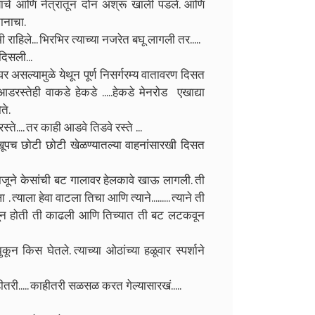
्याचे आणि नेत्रातून दोन अश्रू खाली पडले. आणि
ानाचा.
ाहिले... भिरभिर त्याच्या नजरेत बघू लागली तर.....
दिसली...
र असल्यामुळे येथून पूर्ण निसर्गरम्य वातावरण दिसत
 आडरस्तेही वाकडे हेकडे .....हेकडे मेनरोड एखाद्या
ते.
स्ते.... तर काही आडवे तिडवे रस्ते ...
खूपच छोटी छोटी खेळण्यातल्या वाहनांसारखी दिसत
 बाजूने केसांची बट गालावर हेलकावे खाऊ लागली. ती
याला हेवा वाटला तिचा आणि त्याने......... त्याने ती
ावून होती ती काढली आणि तिच्यात ती बट लटकवून
न किस घेतले. त्याच्या ओठांच्या हळूवार स्पर्शाने
री..... काहीतरी सळसळ करत गेल्यासारखं.....