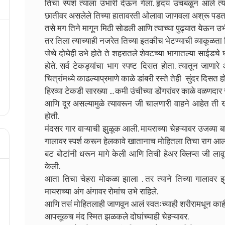
तिचा स्पर्श त्याला उभारी देऊन गेला. हृदय उचंबळून आले त
छातीवर असलेले तिच्या हातावरती ओलावा जाणवला अश्रू पडत
तसे मग तिने मागून मिठी सोडली आणि त्याच्या पुढ्यात येऊन उभी र
तर तिला त्याच्याही नजरेत तिच्या इतकीच भेटण्याची व्याकूळता 
जेथे दोघेही उभे होते ते शहरातले शेवटच्या भागातल्या साईडचे घ
होते. सर्व टेकड्यांचा भाग स्पष्ट दिसत होता. त्यातून जाणारे
चित्रांमध्ये काढल्याप्रमाणे काळे डांबरी रस्ते तेही सुंदर दिसत हो
हिरव्या टेकडी सारख्या ... कमी उंचीच्या डोंगरांवर काळे वळणदार र
आणि दूर असल्यामुळे त्यावरून जी चालणारी वाहने आहेत ती 
होती.
मंदसर गार वाऱ्याची झुळूक आली. मायराच्या चेहऱ्यावर उजव्या
गालावर स्पर्श करून हेलकावे खातानाच मोहितला तिचा राग आला . त्
बट बोटांनी धरून मागे केली आणि तिची हेअर क्लिप्स जी ल
केली.
आता तिचा चेहरा मोकळा झाला . तर त्याने तिच्या गालावर झुकू
मायराच्या अंग अंगावर रोमांच उभे राहिले.
आणि तसं मोहितलाही जाणवून आलं स्वतःच्याही शरीरामधून काहीत
आपसूकच मंद स्मित झळकले दोघांच्याही चेहऱ्यावर.