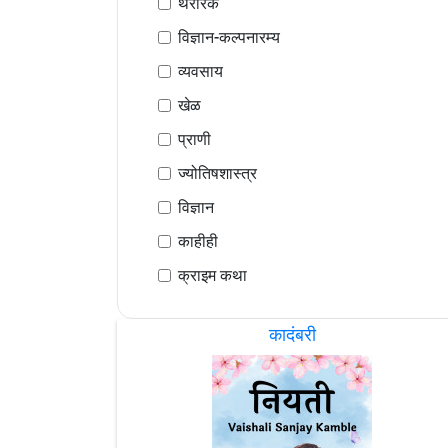
थरारक
विज्ञान-कल्पनारम्य
व्यवसाय
खेळ
प्राणी
ज्योतिषशास्त्र
विज्ञान
काहीही
क्राइम कथा
कादंबरी