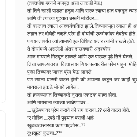
(तक्तपोश म्हणजे मजबूत असा लाकडी बेड.)
तो तिने खाली पाडला हळूच आणि सरळ त्याचा हात पकडून त्याला
आणि ती त्याच्या पुढ्यात बसली मांडीवर.....
ती बसताच त्याला आश्चर्यचकित झाले. तिच्याकडून त्याला ही अपेक्ष
लहान तर दोघेही नव्हते. प्रेम ही दोघांची एकमेकांवर तेवढेच होते
पण आतापर्यंत त्यांच्यामध्ये एक विशिष्ट अंतर त्यांनी राखले होते.
ते दोघांमध्ये असलेली अंतर दाखवणारी अदृश्यरेघ
आज मायराने मिटवून टाकले आणि एक पाऊल पुढे तिने घेतले.
तिचा आपल्यावरचा विश्वास आणि आपल्यावरील प्रेम पाहून मोह
पुन्हा तिच्यावर जास्त प्रेम येऊ लागले.
पण त्याला धास्ती वाटत होती की आपल्या कडून जर काही 
मायराला इकडे भोगावे लागेल...
तो हरवल्यागत तिच्याकडे नुसता एकटक पाहत होता.
आणि मायराला त्याच्या साधेपणावर....
.... खुळेपणावर प्रेम करावे की राग करावा..?? असे वाटत होते.
"ए मोहित ....एवढे मी पुढ्यात बसली आहे
खुळचटासारखा काय पाहतोस...??
दूधखुळा कुठचा..??"