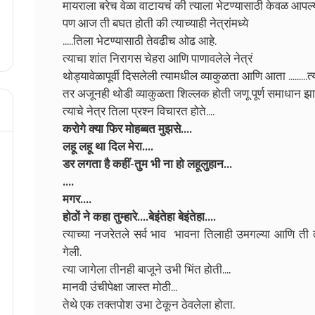
मायराला बरेच वेळा वाटायचं की त्याला भेटण्यासाठी केवळ आपल
पण आज ती बघत होती की त्याच्याही नेत्रांमध्ये
.....तिला भेटण्यासाठी तेवढीच ओढ आहे.
त्याचा शांत निरागस चेहरा आणि पाणावलेले नेत्रं
थोड्यावेळापूर्वी दिसलेली त्यामधील व्याकुळता आणि आता .........त्य
तर अजूनही थोडी व्याकुळता शिल्लक होती जणू पूर्ण समाधान झाले
त्याचे नेत्र तिला प्रश्न विचारत होते....
करोगे क्या फिर मोहब्बत मुझसे....
लहू लहू था दिल मेरा....
डर लगता है कहीं-तुम भी ना हो लहूलुहान...
....
मगर....
होठों ने कहा तुम्हारे....बेइंतेहा बेइंतेहा....
त्याच्या नजरेतले सर्व भाव भावना तिलाही उमगल्या आणि ती त
गेली.
त्या जागेला तीनही बाजूने उभी भिंत होती....
मानवी उंचीपेक्षा जास्त मोठी...
तेथे एक तक्तपोश उभा टेकून ठेवलेला होता.