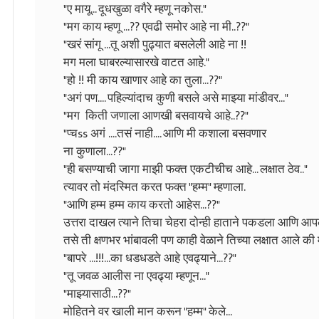
"ए मायू... दूधखुळा वगैरे म्हणू नकोस."
"मग काय म्हणू ...?? एवढी समोर आहे ना मी..??"
"खरं सांगू ...तू अशी पुढ्यात बसलेली आहे ना !!
मग मला घाबरल्यासारखे वाटत आहे."
"हो !! मी काय खाणार आहे का तुला...??"
"अगं पण.... पहिल्यांदाच कुणी बसले असे माझ्या मांडीवर..."
"मग किती जणाला आणखी बसवायचे आहे..??"
"प्चss अगं ....तसं नाही.... आणि मी कशाला बसवणार
ना कुणाला...??"
"ही बसण्याची जागा माझी फक्त एकटीचीच आहे... लक्षात ठेव.."
त्यावर तो मंदस्मित करत फक्त "हम्म" म्हणाला.
"आणि हम्म हम्म काय करतो आहेस...??"
उत्तरा दाखल त्याने तिचा चेहरा दोन्ही हाताने पकडला आणि आ
तसे ती क्षणभर भांबावली पण काही वेळाने तिच्या लक्षात आले की 
"बापरे ...!!!...का धडधडते आहे एवढ्याने...??"
"तू जवळ आलीस ना एवढ्या म्हणून..."
"माझ्यासाठी...??"
मोहितने वर खाली मान करून "हम्म" केले...