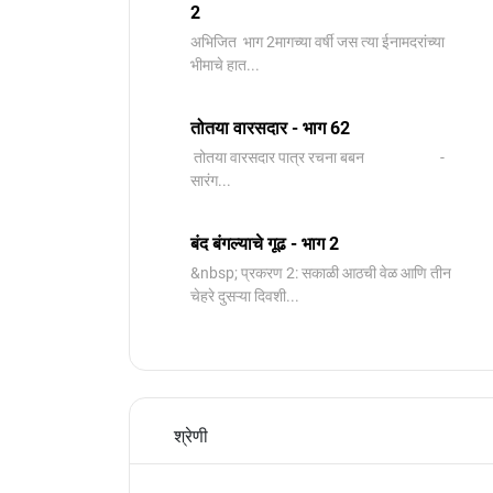
2
️अभिजित ️ भाग 2मागच्या वर्षी जस त्या ईनामदरांच्या
भीमाचे हात...
तोतया वारसदार - भाग 62
तोतया वारसदार पात्र रचना बबन -
सारंग...
बंद बंगल्याचे गूढ - भाग 2
&nbsp; प्रकरण 2: सकाळी आठची वेळ आणि तीन
चेहरे दुसऱ्या दिवशी...
श्रेणी