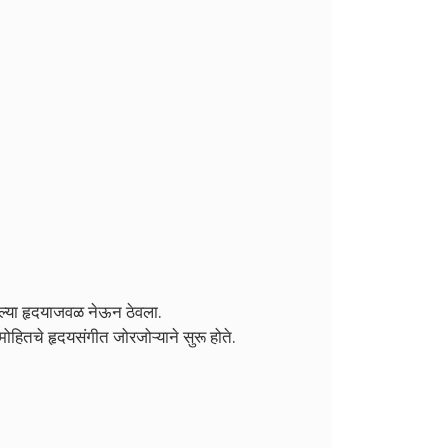
पल्या हृदयाजवळ नेऊन ठेवला.
मोहितचे हृदयसंगीत जोरजोऱ्याने सुरू होते.