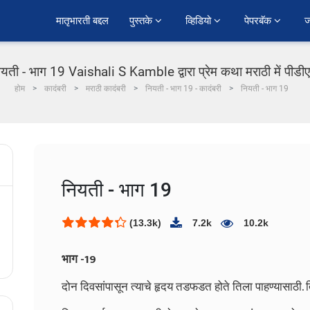
﻿मातृभारती बद्दल
पुस्तके 
व्हिडियो 
पेपरबॅक 
ज
ियती - भाग 19 Vaishali S Kamble द्वारा प्रेम कथा मराठी में पीडी
होम
कादंबरी
मराठी कादंबरी
नियती - भाग 19 - कादंबरी
नियती - भाग 19
नियती - भाग 19
(13.3k)
7.2k
10.2k
भाग -19
दोन दिवसांपासून त्याचे हृदय तडफडत होते तिला पाहण्यासाठी. त