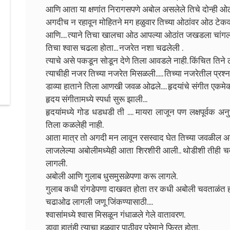
आणि आता या क्षणांत निरागसपणे अबोल असलेले तिचे दोन्ही ओठ 
अगदीच न रहावून मोहितने मग हळुवार तिच्या ओठांवर ओठ टेकवले. 
आणि.... त्याने तिचा खालचा ओठ आपल्या ओठांत जखडला चांगल
तिचा श्वास चढला होता... नजरेत नशा चढलेली .
त्याचे असे पकडून सोडून देणे तिला आवडले नाही. किंचित तिने 
त्याचीही नजर तिच्या नजरेत मिसळली..... तिच्या नजरेतील प्रश्न 
डाव्या हाताने तिला आणखी जवळ ओढले.... हृदयांचे संगीत एकमेक
हृदय संगीतामध्ये स्पर्धा सुरू झाली...
हृदयांमध्ये गोड धडधडी ती .... मायरा लाजून पण लक्षपूर्वक अ
तिला कळलेही नाही.
आता मात्र तो अगदी मन लावून रसस्वाद घेत तिच्या जवळील अब
लाजलेल्या अबोलीमध्येही आता शिरशीरी आली.. थोडीशी तीही चव
लागली.
अबोली आणि गुलाब धुसमुसळेपणा करू लागले.
गुलाब कधी रांगडेपणा दाखवत होता तर कधी अबोली चवताळंत 
चढाओढ लागली जणू जिंकण्यासाठी....
श्वासांमध्ये श्वास मिसळून गंधाळले गेले वातावरण.
डावा हातंही त्याचा हळुवार पाठीवर प्रेमाने फिरत होता.