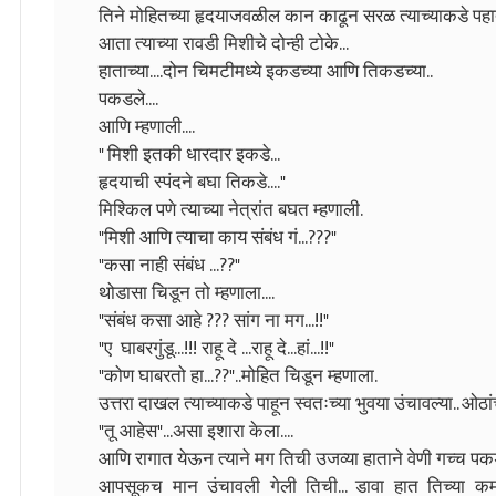
तिने मोहितच्या हृदयाजवळील कान काढून सरळ त्याच्याकडे पहा
आता त्याच्या रावडी मिशीचे दोन्ही टोके...
हाताच्या....दोन चिमटीमध्ये इकडच्या आणि तिकडच्या..
पकडले....
आणि म्हणाली....
" मिशी इतकी धारदार इकडे...
हृदयाची स्पंदने बघा तिकडे...."
मिश्किल पणे त्याच्या नेत्रांत बघत म्हणाली.
"मिशी आणि त्याचा काय संबंध गं...???"
"कसा नाही संबंध ...??"
थोडासा चिडून तो म्हणाला....
"संबंध कसा आहे ??? सांग ना मग...!!"
"ए घाबरगुंडू...!!! राहू दे ...राहू दे...हां...!!"
"कोण घाबरतो हा...??"..मोहित चिडून म्हणाला.
उत्तरा दाखल त्याच्याकडे पाहून स्वतःच्या भुवया उंचावल्या.. ओ
"तू आहेस"...असा इशारा केला....
आणि रागात येऊन त्याने मग तिची उजव्या हाताने वेणी गच्च प
आपसूकच मान उंचावली गेली तिची... डावा हात तिच्या कमर