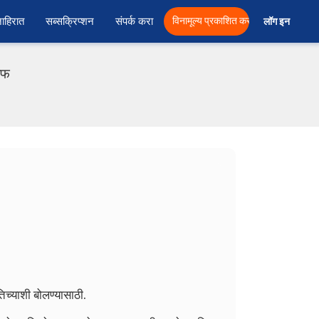
ाहिरात
सब्सक्रिप्शन
संपर्क करा
विनामूल्य प्रकाशित करा
लॉग इन  
एफ
िच्याशी बोलण्यासाठी.