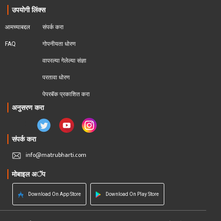
उपयोगी लिंक्स
आमच्याबद्दल
संपर्क करा
FAQ
गोपनीयता धोरण
वापरल्या गेलेल्या संज्ञा
परतावा धोरण 
पेपरबॅक प्रकाशित करा
अनुसरण करा
संपर्क करा
info@matrubharti.com
मोबाइल अॅप
Download On App Store
Download On Play Store