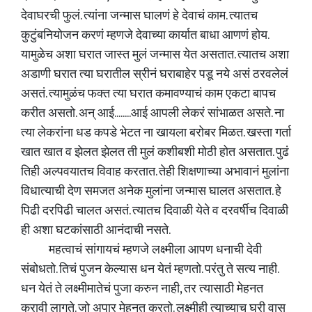
देवाघरची फुलं. त्यांना जन्मास घालणं हे देवाचं काम. त्यातच
कुटुंबनियोजन करणं म्हणजे देवाच्या कार्यात बाधा आणणं होय.
यामुळेच अशा घरात जास्त मुलं जन्मास येत असतात. त्यातच अशा
अडाणी घरात त्या घरातील स्रीनं घराबाहेर पडू नये असं ठरवलेलं
असतं. त्यामुळंच फक्त त्या घरात कमावण्याचं काम एकटा बापच
करीत असतो. अन् आई........आई आपली लेकरं सांभाळत असते. ना
त्या लेकरांना धड कपडे भेटत ना खायला बरोबर मिळत. खस्ता गर्ता
खात खात व झेलत झेलत ती मुलं कशीबशी मोठी होत असतात. पुढं
तिही अल्पवयातच विवाह करतात. तेही शिक्षणाच्या अभावानं मुलांना
विधात्याची देण समजत अनेक मुलांना जन्मास घालत असतात. हे
पिढी दरपिढी चालत असतं. त्यातच दिवाळी येते व दरवर्षीच दिवाळी
ही अशा घटकांसाठी आनंदाची नसते.
महत्वाचं सांगायचं म्हणजे लक्ष्मीला आपण धनाची देवी
संबोधतो. तिचं पुजन केल्यास धन येतं म्हणतो. परंतु ते सत्य नाही.
धन येतं ते लक्ष्मीमातेचं पुजा करुन नाही, तर त्यासाठी मेहनत
करावी लागते. जो अपार मेहनत करतो. लक्ष्मीही त्याच्याच घरी वास