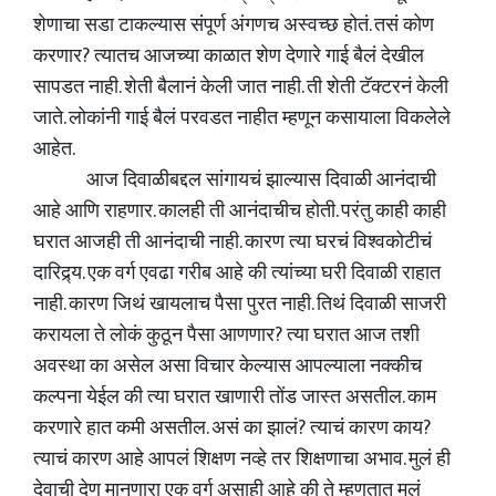
शेणाचा सडा टाकल्यास संपूर्ण अंगणच अस्वच्छ होतं. तसं कोण
करणार? त्यातच आजच्या काळात शेण देणारे गाई बैलं देखील
सापडत नाही. शेती बैलानं केली जात नाही. ती शेती टॅक्टरनं केली
जाते. लोकांनी गाई बैलं परवडत नाहीत म्हणून कसायाला विकलेले
आहेत.
आज दिवाळीबद्दल सांगायचं झाल्यास दिवाळी आनंदाची
आहे आणि राहणार. कालही ती आनंदाचीच होती. परंतु काही काही
घरात आजही ती आनंदाची नाही. कारण त्या घरचं विश्वकोटीचं
दारिद्र्य. एक वर्ग एवढा गरीब आहे की त्यांच्या घरी दिवाळी राहात
नाही. कारण जिथं खायलाच पैसा पुरत नाही. तिथं दिवाळी साजरी
करायला ते लोकं कुठून पैसा आणणार? त्या घरात आज तशी
अवस्था का असेल असा विचार केल्यास आपल्याला नक्कीच
कल्पना येईल की त्या घरात खाणारी तोंड जास्त असतील. काम
करणारे हात कमी असतील. असं का झालं? त्याचं कारण काय?
त्याचं कारण आहे आपलं शिक्षण नव्हे तर शिक्षणाचा अभाव. मुलं ही
देवाची देण मानणारा एक वर्ग असाही आहे की ते म्हणतात मुलं