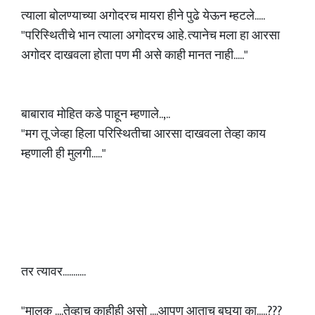
त्याला बोलण्याच्या अगोदरच मायरा हीने पुढे येऊन म्हटले.....
"परिस्थितीचे भान त्याला अगोदरच आहे. त्यानेच मला हा आरसा
अगोदर दाखवला होता पण मी असे काही मानत नाही....."
बाबाराव मोहित कडे पाहून म्हणाले..,..
"मग तू जेव्हा हिला परिस्थितीचा आरसा दाखवला तेव्हा काय
म्हणाली ही मुलगी....."
तर त्यावर...........
"मालक ....तेव्हाच काहीही असो ....आपण आताच बघूया का.....???