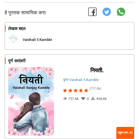
हे पुस्तक सामायिक करा:
लेखक बद्दल
फॉलो करा
Vaishali S Kamble
पूर्ण कादंबरी
नियती.
द्वारा Vaishali S Kamble
(717.6k)
757.4k
0
466.4k
एकूण भाग : 61