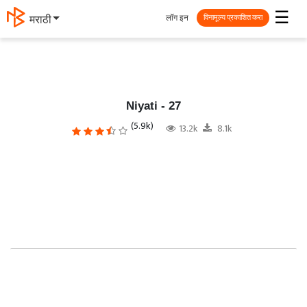
☰
लॉग इन
தமிழ்
विनामूल्य प्रकाशित करा
Niyati - 27
(5.9k)
13.2k
8.1k