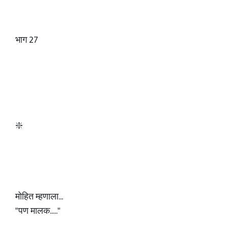
भाग 27
❇️
मोहित म्हणाला...
"पण मालक....."