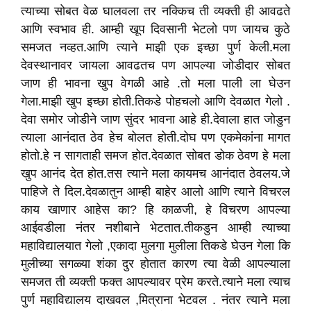
त्याच्या सोबत वेळ घालवला तर नक्किच ती व्यक्ती ही आवढते
आणि स्वभाव ही. आम्ही खूप दिवसानी भेटलो पण जायच कुठे
समजत नव्हत.आणि त्याने माझी एक इच्छा पुर्ण केली.मला
देवस्थानावर जायला आवढतच पण आपल्या जोडीदार सोबत
जाण ही भावना खुप वेगळी आहे .तो मला पाली ला घेउन
गेला.माझी खुप इच्छा होती.तिकडे पोहचलो आणि देवळात गेलो .
देवा समोर जोडीने जाण सुंदर भावना आहे ही.देवाला हात जोडुन
त्याला आनंदात ठेव हेच बोलत होती.दोघ पण एकमेकांना मागत
होतो.हे न सागताही समज होत.देवळात‌ सोबत डोक ठेवण हे मला
खुप आनंद देत होत.तस त्याने मला कायमच आनंदात ठेवलय.जे
पाहिजे ते दिल.देवळातुन आम्ही बाहेर आलो आणि त्याने विचरल
काय खाणार आहेस का? हि काळजी, हे विचरण आपल्या
आईवडीला नंतर नशीबाने भेटतात.तीकडुन‌ आम्ही त्याच्या
महाविद्यालयात गेलो ,एकादा मुलगा मुलीला तिकडे घेउन गेला कि
मुलीच्या सगळ्या शंका दुर होतात कारण त्या वेळी आपल्याला
समजत ती व्यक्ती फक्त आपल्यावर प्रेम करते.त्याने मला त्याच
पुर्ण महाविद्यालय दाखवल ,मित्राना भेटवल . नंतर त्याने मला