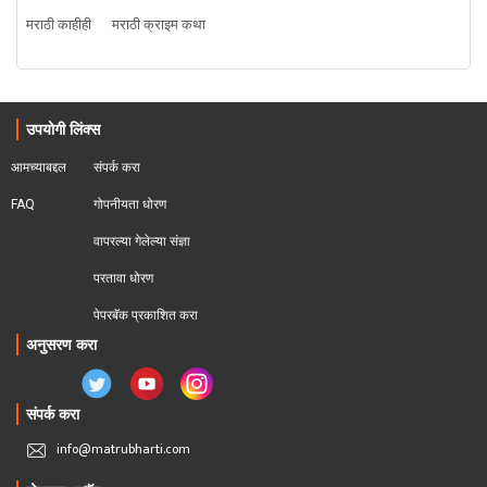
मराठी काहीही
मराठी क्राइम कथा
उपयोगी लिंक्स
आमच्याबद्दल
संपर्क करा
FAQ
गोपनीयता धोरण
वापरल्या गेलेल्या संज्ञा
परतावा धोरण 
पेपरबॅक प्रकाशित करा
अनुसरण करा
संपर्क करा
info@matrubharti.com