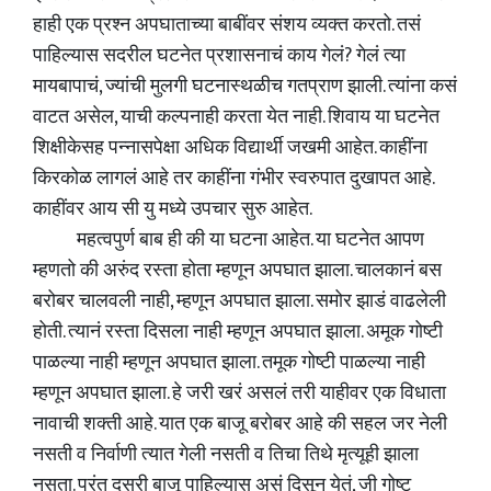
हाही एक प्रश्न अपघाताच्या बाबींवर संशय व्यक्त करतो. तसं
पाहिल्यास सदरील घटनेत प्रशासनाचं काय गेलं? गेलं त्या
मायबापाचं, ज्यांची मुलगी घटनास्थळीच गतप्राण झाली. त्यांना कसं
वाटत असेल, याची कल्पनाही करता येत नाही. शिवाय या घटनेत
शिक्षीकेसह पन्नासपेक्षा अधिक विद्यार्थी जखमी आहेत. काहींना
किरकोळ लागलं आहे तर काहींना गंभीर स्वरुपात दुखापत आहे.
काहींवर आय सी यु मध्ये उपचार सुरु आहेत.
महत्वपुर्ण बाब ही की या घटना आहेत. या घटनेत आपण
म्हणतो की अरुंद रस्ता होता म्हणून अपघात झाला. चालकानं बस
बरोबर चालवली नाही, म्हणून अपघात झाला. समोर झाडं वाढलेली
होती. त्यानं रस्ता दिसला नाही म्हणून अपघात झाला. अमूक गोष्टी
पाळल्या नाही म्हणून अपघात झाला. तमूक गोष्टी पाळल्या नाही
म्हणून अपघात झाला. हे जरी खरं असलं तरी याहीवर एक विधाता
नावाची शक्ती आहे. यात एक बाजू बरोबर आहे की सहल जर नेली
नसती व निर्वाणी त्यात गेली नसती व तिचा तिथे मृत्यूही झाला
नसता. परंतु दुसरी बाजू पाहिल्यास असं दिसून येतं, जी गोष्ट