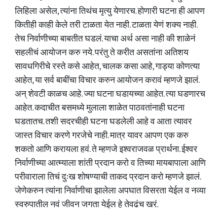
लिहिला असेल, त्यांना तिथंच मृत्यु येणारच. होणारी घटना ही आपण
कितीही काही केले तरी टाळता येत नाही. टाळता येणं शक्य नाही.
तेच निर्वाणीच्या बाबतीत घडलं. याचा अर्थ असा नाही की शाळेनं
सहलीचं आयोजन करु नये. परंतु ते करीत असतांना अतिशय
सावधगिरीचे रस्ते कसे आहेत, चालक कसा आहे, गाड्या कोणत्या
आहेत, या सर्व बाबींचा विचार करुन आयोजन करावं म्हणजे झालं.
अन् शेवटी काळच आहे. ज्या घटना घडायच्या आहेत. त्या घडणारच
आहेत. कदाचीत बसमध्ये मुलाला शाळेत पाठवतांनाही घटना
घडतातच. तशी सदरचीही घटना घडलेली आहे व आता त्यावर
जास्त विचार करणे गरजेचे नाही. मात्र यावर आपण एक करु
शकतो आणि करायला हवं. ते म्हणजे इश्वराजवळ प्रार्थना. ईश्वर
निर्वाणीच्या आत्म्याला शांती प्रदान करो व तिच्या मायबापाला आणि
परीवाराला तिचं दुःख शोषण्याची ताकद प्रदान करो म्हणजे झालं.
जेणेकरुन त्यांना निर्वाणीचा झालेला अपघात विसरता येईल व नव्या
स्वरुपातील नवं जीवन जगता येईल हे तेवढंच खरं.