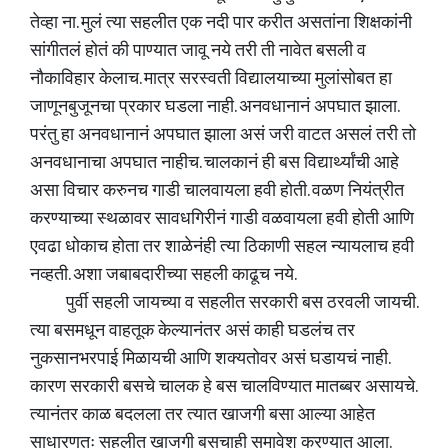
तेव्हा ना. मुलं त्या सहलीत एक नदी पार करीत असतांना शिक्षकांनी
सांगीतलं होतं की पाण्यात जावू नये तरी ती नावेत बसली व
नौकाविहार केलाच. मात्र सरस्वती विद्यालयाच्या मुलांसोबत हा
जाणूनबुजूनचा प्रकार घडला नाही. अनवधानानं अपघात झाला.
परंतु हा अनवधानानं अपघात झाला असं जरी वाटत असलं तरी तो
अनवधानाचा अपघात नाहीच. चालकानं ही बस विद्यार्थ्यांची आहे
असा विचार करुनच गाडी चालवायला हवी होती. वळण नियंत्रीत
करण्याच्या स्थळावर सावधगिरीनं गाडी वळवायला हवी होती आणि
एवढा धोकाच होता तर शाळेनंही त्या ठिकाणी सहल न्यायलाच हवी
नव्हती. अशा जबाबदारीच्या सहली काढूच नये.
पुर्वी सहली जायच्या व सहलीत सरकारी बस ठरवली जायची.
त्या बसमधून वाहतूक केल्यानंतर असं काही घडलंच तर
नुकसानभरपाई मिळायची आणि शक्यतोवर असं घडायचं नाही.
कारण सरकारी बसचे चालक हे बस चालविण्यात मातब्बर असायचे.
त्यानंतर काळ बदलला तर त्यात खाजगी बसा आल्या आहेत
साधारणतः सहलीत खाजगी बसचाही समावेश करण्यात आला.