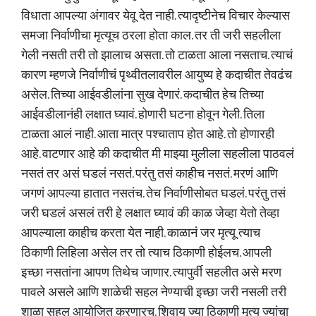
विधाता आपल्या अंगावर येवू देत नाही. त्यादृष्टीनेच विचार केल्यास
समजा निर्वाणीचा मृत्यूच ठरला होता काल. तर ती जरी सहलीला
गेली नसती तरी तो झालाच असता. तो टाळता आला नसताच. त्याचं
कारण म्हणजे निर्वाणीचं पृथ्वीतलावरील आयुष्य हे कदाचीत तेवढंच
असेल. तिच्या आईवडीलांना सुख देणारं. कदाचीत हेच तिच्या
आईवडीलानंही लक्षात घ्यावं. होणारी घटना होवून गेली. तिला
टाळता आलं नाही. आता मात्र पश्चाताप होत आहे. तो होणारही
आहे. वाटणार आहे की कदाचीत मी माझ्या मुलीला सहलीला पाठवलं
नसतं तर असं घडलं नसतं. परंतु तसं काहीच नसतं. मरणं आणि
जगणं आपल्या हातात नसतंच. तेच निर्वाणीसोबत घडलं. परंतु तसं
जरी घडलं असलं तरी हे लक्षात घ्यावं की काळ जेव्हा येतो तेव्हा
आपल्याला काहीच करता येत नाही. काळानं जर मृत्यू त्याच
ठिकाणी लिहिला असेल तर तो त्याच ठिकाणी होईलच. आपली
इच्छा नसतांना आपण तिथेच जाणार. त्यापुर्वी सहलीत असे मरण
पावले असले आणि शाळेची सहल नेण्याची इच्छा जरी नसली तरी
शाळा सहल आयोजित करणारच. शिवाय ज्या ठिकाणी मृत्यु ज्यांचा