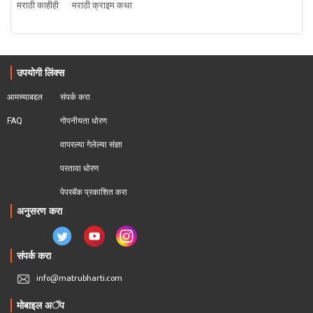
मराठी काहीही
मराठी क्राइम कथा
उपयोगी लिंक्स
आमच्याबद्दल
संपर्क करा
FAQ
गोपनीयता धोरण
वापरल्या गेलेल्या संज्ञा
परतावा धोरण 
पेपरबॅक प्रकाशित करा
अनुसरण करा
संपर्क करा
info@matrubharti.com
मोबाइल अॅप