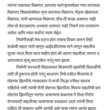
नवंनवं पाहायला मिळणार. आपल्या सवंगड्यासोबत गप्पा मारायला
मिळणार. शिक्षकांसोबत नृत्य करायला मिळणार, भेंड्या खेळायला
मिळणार, गाणी म्हणायला मिळणार. तीच ती शाळा असणार नाही.
तोच तो कंटाळवाणा अभ्यास असणार नाही. निसर्ग रम्य वातावरण
असेल आणि त्यात सर्वांना रमता येईल.
निर्वाणीलाही तेच वाटत होतं. तसाच विचार करुन तिही
शाळेची सहल जाते म्हणून आईवडीलांच्या मागे लागून सहलीचं
शुल्क भरलं. तिला काय माहीत होतं की आपण सहलीला जाणार व
आपल्याला मृत्यू कवटाळेल. परंतु घात झाला.
निर्वाणी सरस्वती विद्यालयात शिकणारी दहावीची विद्यार्थीनी.
तशी ती हुशारच होती. परंतु साधारण. तिचे वडील शिलानंद हे
मोहगाव झिल्पीचे. गतकाळात ते माजी जिल्हा परीषद सदस्य
राहिलेले. तशी त्यांची शेती मोहगाव झिल्पीला. शिवाय सहलीची बस
मोहगाव झिल्पीतून जाणार असल्याचं कळताच ते तिला निरोप
देण्यासाठी सहलीच्या थांबण्याचा स्थळावर आले. त्यांनी तिला
पाहिलं. ती सुखरुप आणि आनंदी आहे याचा त्यांना आनंद झाला.