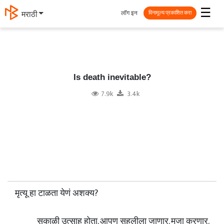
☰
लॉग इन
मराठी
विनामूल्य प्रकाशित करा
Is death inevitable?
7.9k
3.4k
मृत्यू हा टाळता येणं अशक्य?
सकाळी उत्साह होता. आपण सहलीला जाणार. मजा करणार.