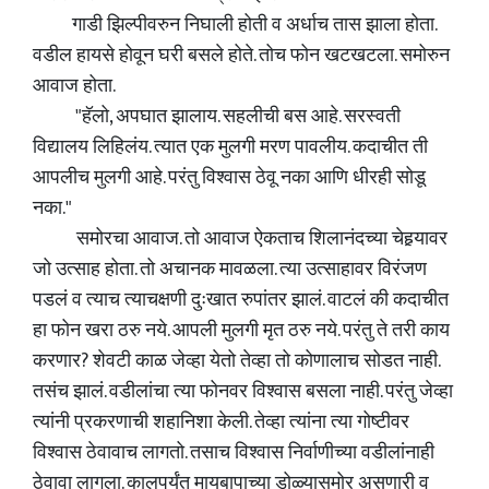
गाडी झिल्पीवरुन निघाली होती व अर्धाच तास झाला होता.
वडील हायसे होवून घरी बसले होते. तोच फोन खटखटला. समोरुन
आवाज होता.
"हॅलो, अपघात झालाय. सहलीची बस आहे. सरस्वती
विद्यालय लिहिलंय. त्यात एक मुलगी मरण पावलीय. कदाचीत ती
आपलीच मुलगी आहे. परंतु विश्वास ठेवू नका आणि धीरही सोडू
नका."
समोरचा आवाज. तो आवाज ऐकताच शिलानंदच्या चेहर्‍यावर
जो उत्साह होता. तो अचानक मावळला. त्या उत्साहावर विरंजण
पडलं व त्याच त्याचक्षणी दुःखात रुपांतर झालं. वाटलं की कदाचीत
हा फोन खरा ठरु नये. आपली मुलगी मृत ठरु नये. परंतु ते तरी काय
करणार? शेवटी काळ जेव्हा येतो तेव्हा तो कोणालाच सोडत नाही.
तसंच झालं. वडीलांचा त्या फोनवर विश्वास बसला नाही. परंतु जेव्हा
त्यांनी प्रकरणाची शहानिशा केली. तेव्हा त्यांना त्या गोष्टीवर
विश्वास ठेवावाच लागतो. तसाच विश्वास निर्वाणीच्या वडीलांनाही
ठेवावा लागला. कालपर्यंत मायबापाच्या डोळ्यासमोर असणारी व