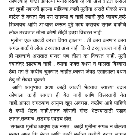
कोणत्याहि गोष्ठी आपल्या मनासारख्या व्हाव्या अस वाटत असेल
तर तुम्ही यशस्वी झाल्या पाहिज्या.काही मुलीना असते मोकळे पणा
वाटेल ते करता येत पण सगळ्या च नाही त्यानी कुठे जायच,कुठे
शिकायच आणि अभ्यास करून पुढे काय करायच सगळ बाकीचे
लोक ठरवतात.तीला कोणी तीझी इच्छा विचरत नाही.
मुलीना एक चावडी वरचा विषय झालाय . ती काय करणार काय
सगळ बाकीचे लोक ठरवतात अस नाही कि ते ठरवू शकत नाही ते
ही महत्वाचे असतात माणस पण तीला का विचरत नाही. मुली
स्वातंत्र झाल्याच नाही . त्याना फक्त बधण न घालता विश्वास
ठेवा मग ते कधीच चुकणार नाहीत.कारण जेवढ एखाद्याला बधण
ठेवु तो तेवढा चुकतो
आणि आयुष्यात अशा काही व्यक्ती भेटतात ज्याच्या बदल
कोणाला काही सागता ही येत नाही आणि विसरताही येत
नाही.आपल सगळ्याच आयुष्य खुप अवघड, कठीण आहे पाहिजे
ते कधी भेटत नाही.सतत कोणती गोष्ठ भेटण्यासाठी रडाव
लागत.तळमळ ,तडभड एवढच होत.
सगळ्या मुलीच आयुष्य एक नसत . काही मुलीना सगळ न बोलता
मनात आल कि भेटत आणि काही मुलीना कतीही रडाव लागल