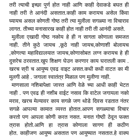
तरी त्याची इच्छा पुर्ण होत नाही आणि काही देवाकडे बघत ही
नाही तरी ते आनंदी असतात.काही काम करायच असेल किंवा
घ्यायच असल कोणती गोष्ठ तरी त्या मुलीला सगळ्या ना विचाराव
लागत. तीच्या मनासारख काही होत नाही तरी ती आनंदी असते.
मुलीला एखादी गोष्ठ‌ नकोय हे ही न सागता कोणाला समजत
नाही. तीने कुठे जायच ,कूठे नाही जायच,कोणाशी बोलायच
,कोणत्या महाविद्यालयात जायच,कोणासोबत लग्न करायच हे ही
दुसरेच ठरवतात.खुप शिक्षण घेउन करणार काय घरातली काम .
खरच स्री च आयुष्य एवढ वाइट असत.कधी कधी वाटत का मी
मुलगी आहे . जगाला स्वातंत्र मिळाल पण मुलीणा नाही.
माणसाला नशिबापेक्षा जास्त आणि वेळे च्या आधी काही भेटत
नाही . पण एवढ ही नशीब वाईट नसाव कि वाटेल जगायला नको
मराव, खरच मेल्यावर काय सगळे जण थोडे दिवस रडतात नंतर
सगळे आपल्या कामात व्यस्त होतात.आपण सगळ्याचा विचार
करतो पण आपला कोणी करत नसत. मनात गोष्ठी ठेवून फक्त
त्रास होतो.आणि हा त्रास कोणाला सागण ही कठीण
होत. काहीजण आयुष्य असतात पण आयुष्यात नसतात.हे वाक्य