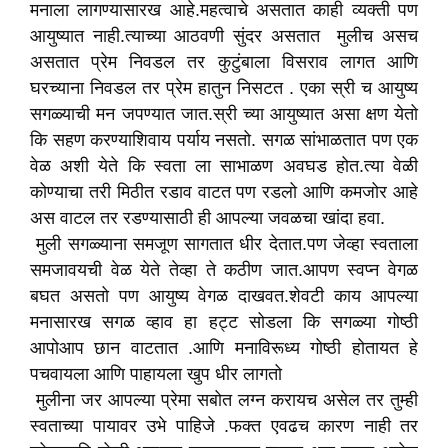
मनाला लागण्यासारख आहे.महत्वाचे असतात काही व्यक्ती पण
आयुष्यात नाही.त्याच्या आठवणी सुंदर असतात मुलीच असच
असतात प्रेम निवडल तर कुटुंबाला विसराव लागत आणि
घरच्याना निवडल तर प्रेम हातुन निसटत . एका स्री च आयुष्य
सगळ्याची मन जपण्यात जात.स्री च्या आयुष्यात असा क्षण येतो
कि सहण करण्याशिवाय पर्याय नसतो. सगळ सांभाळतात पण एक
वेळ अशी येते कि स्वता ला साभाळण अवघड होत.त्या वेळी
कोण्याचा तरी मिठीत रडाव वाटत पण रडलो आणि कमजोर आहे
अस वाटल तर रडण्यासाठी ही आपल्या जवळचा खांदा हवा.
मुली सगळ्याना समजूण सागतात धीर देतात.पण जेव्हा स्वताला
समजावयची वेळ येते तेव्हा ते कठीण जात.आपण स्वप्न वेगळ
बघत असतो पण आयुष्य वेगळ दाखवत.शेवटी काय आपल्या
मनासारख सगळ व्हाव हा हट्ट सोडला कि सगळ्या गोष्ठी
आपोआप छान‌ वाटतात .आणि मनाविरूध्य गोष्ठी होतायत हे
पचवायला आणि पाहायला खुप धीर लागतो
मुलीना जर आपल्या प्रेमा सबोत लग्न करायच असेल तर तुम्ही
स्वताच्या पायावर उभे पाहिजे .फक्त एवढच कारण नाही तर