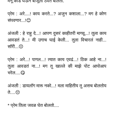
मेनू कार्ड घेऊन बाजूला ठेवत बोलतो.
प्रेम : अरे....! काय करते...? अजुन कशाला...? मग हे कोण
संपवणार...!😊
अंजली : हे राहु दे...! आपण दुसरं काहीतरी मागवू...! तुला काय
आवडतं ते...! मी उगाच घाई केली... तुला विचारलं नाही...
सॉरी...😔
प्रेम : अरे...! पागल...! त्यात काय एवढं...! ठिक आहे ना...!
तुला आवडतं ना...! मग तु खाल्ले की माझे पोट आपोआप
भरेल....😋
अंजली : डायलॉग मारू नको...! मला माहितीय तु असच बोलतोय
ते....😔
* प्रेम तिला जवळ घेत बोलतो....