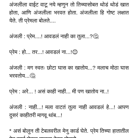
अंजलीला वाईट वाटू नये म्हणुन तो तिच्यासोबत थोडं थोडं खात
होता, आणि अंजलीला भरवत होता. अंजलीला हि गोष्ट लक्षात
येते. ती प्रेमला बोलते....
अंजली : प्रेम....! आवडलं नाही का तुला...?🤔
प्रेम : हो... तर...! आवडलं ना...!😊
अंजली : मग स्वतः छोटा घास का खातोय...? मलाच मोठा घास
भरवतोय...🤔
प्रेम : अरे... ! असं काही नाही... मी पण खातोय ना..!
अंजली : नाही...! मला वाटतं तुला नाही आवडलं हे...! आपण
दुसरं काहीतरी मागवू थांब...!
* असं बोलुन ती टेबलवरील मेनु कार्ड घेते. प्रेम तिच्या हातातील