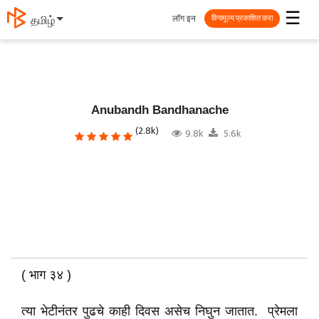
☰
लॉग इन
தமிழ்
विनामूल्य प्रकाशित करा
Anubandh Bandhanache
(2.8k)
9.8k
5.6k
( भाग ३४ )
त्या भेटीनंतर पुढचे काही दिवस असेच निघुन जातात. प्रेमला