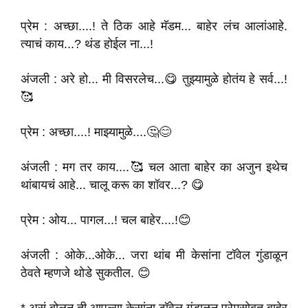
प्रेम : अच्छा....! ते ठिक आहे मॅडम... बाहेर लंच आलांआहे.
त्याचं काय...? थंड होईल ना...!
अंजली : अरे हो... मी विसरलेच...😋 तुझ्यामुळे होतंय हे सर्व...!
🥰
प्रेम : अच्छा....! माझ्यामुळे....🤔😊
अंजली : मग तर काय....🥰 चल आता बाहेर का अजुन इथेच
थांबायचं आहे... चालू करू का शॉवर...? 😋
प्रेम : ओय... पागल...! चल बाहेर....!😊
अंजली : ओके...ओके... जरा थांब मी केसांना टॉवेल गुंडाळून
ठेवते म्हणजे थोडे सुकतील. 😊