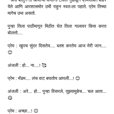
* असं बोलुन ती आपल्या केसांना टॉवेल गुंडाळून प्रेमसोबत बाहेर
येते आणि आरशासमोर उभी राहुन स्वतःला पहाते. प्रेम तिच्या
मागेच उभा असतो.
पुन्हा तिला पाठीमागून मिठीत घेत तिला गालावर किस करत
बोलतो....
प्रेम : खुपच सुंदर दिसतेय.... ब्लश करतेय आज मेरी जान....
😊
अंजली : हो... ना....! 🥰
प्रेम : मॅडम.... लंच वाट बघतोय आपली...! 😊
अंजली : अरे... हो... पुन्हा विसरले, तुझ्यामुळेच... चल आता...
😋
प्रेम : अच्छा...! 😊