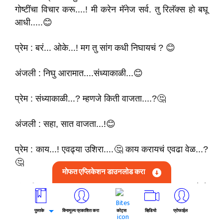
गोष्टींचा विचार करू....! मी करेन मॅनेज सर्व. तु रिलॅक्स हो बघू
आधी.....😊
प्रेम : बरं... ओके...! मग तु सांग कधी निघायचं ? 😊
अंजली : निघु आरामात....संध्याकाळी...😊
प्रेम : संध्याकाळी...? म्हणजे किती वाजता....?🤔
अंजली : सहा, सात वाजता...!😊
प्रेम : काय...! एवढ्या उशिरा....🤔 काय करायचं एवढा वेळ...?
🤔
मोफत एप्लिकेशन डाउनलोड करा
अंजली : तुझं मला माहित नाही...! पण मला काय करायचं आहे ते
चांगलं माहीत आहे....😋🥰
पुस्तके
विनामूल्य प्रकाशित करा
कोट्स
व्हिडियो
प्रोफाईल