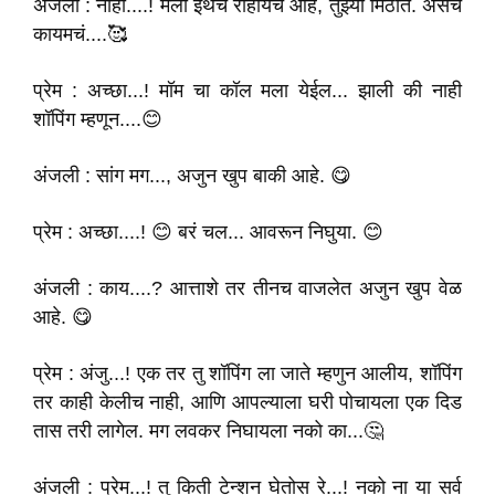
अंजली : नाही....! मला इथेच राहायचं आहे, तुझ्या मिठीत. असच
कायमचं....🥰
प्रेम : अच्छा...! मॉम चा कॉल मला येईल... झाली की नाही
शॉपिंग म्हणून....😊
अंजली : सांग मग..., अजुन खुप बाकी आहे. 😋
प्रेम : अच्छा....! 😊 बरं चल... आवरून निघुया. 😊
अंजली : काय....? आत्ताशे तर तीनच वाजलेत अजुन खुप वेळ
आहे. 😋
प्रेम : अंजु...! एक तर तु शॉपिंग ला जाते म्हणुन आलीय, शॉपिंग
तर काही केलीच नाही, आणि आपल्याला घरी पोचायला एक दिड
तास तरी लागेल. मग लवकर निघायला नको का...🤔
अंजली : प्रेम...! तु किती टेन्शन घेतोस रे...! नको ना या सर्व