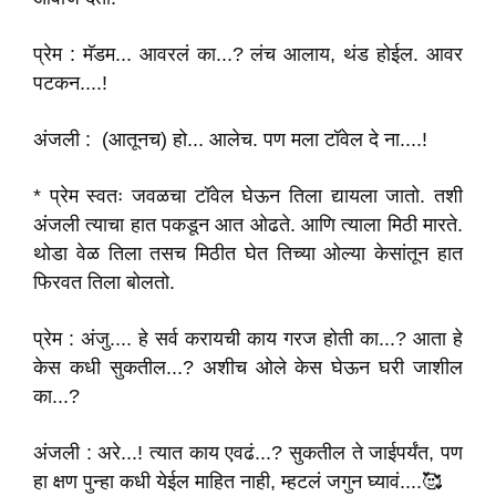
प्रेम : मॅडम... आवरलं का...? लंच आलाय, थंड होईल. आवर
पटकन....!
अंजली : (आतूनच) हो... आलेच. पण मला टॉवेल दे ना....!
* प्रेम स्वतः जवळचा टॉवेल घेऊन तिला द्यायला जातो. तशी
अंजली त्याचा हात पकडून आत ओढते. आणि त्याला मिठी मारते.
थोडा वेळ तिला तसच मिठीत घेत तिच्या ओल्या केसांतून हात
फिरवत तिला बोलतो.
प्रेम : अंजु.... हे सर्व करायची काय गरज होती का...? आता हे
केस कधी सुकतील...? अशीच ओले केस घेऊन घरी जाशील
का...?
अंजली : अरे...! त्यात काय एवढं...? सुकतील ते जाईपर्यंत, पण
हा क्षण पुन्हा कधी येईल माहित नाही, म्हटलं जगुन घ्यावं....🥰