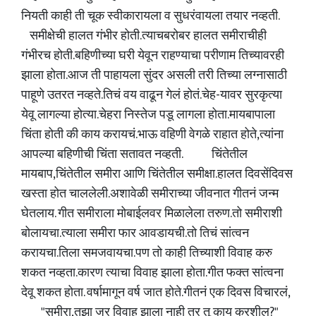
नियती काही ती चूक स्वीकारायला व सुधरंवायला तयार नव्हती.
समीक्षेची हालत गंभीर होती.त्याचबरोबर हालत समीराचीही
गंभीरच होती.बहिणीच्या घरी येवून राहण्याचा परीणाम तिच्यावरही
झाला होता.आज ती पाहायला सुंदर असली तरी तिच्या लग्नासाठी
पाहूणे उतरत नव्हते.तिचं वय वाढून गेलं होतं.चेह-यावर सुरकृत्या
येवू लागल्या होत्या.चेहरा निस्तेज पडू लागला होता.मायबापाला
चिंता होती की काय करायचं.भाऊ वहिणी वेगळे राहात होते,त्यांना
आपल्या बहिणीची चिंता सतावत नव्हती. चिंतेतील
मायबाप,चिंतेतील समीरा आणि चिंतेतील समीक्षा.हालत दिवसेंदिवस
खस्ता होत चाललेली.अशावेळी समीराच्या जीवनात गीतनं जन्म
घेतलाय. गीत समीराला मोबाईलवर मिळालेला तरुण.तो समीराशी
बोलायचा.त्याला समीरा फार आवडायची.तो तिचं सांत्वन
करायचा.तिला समजवायचा.पण तो काही तिच्याशी विवाह करु
शकत नव्हता.कारण त्याचा विवाह झाला होता.गीत फक्त सांत्वना
देवू शकत होता. वर्षामागून वर्ष जात होते.गीतनं एक दिवस विचारलं,
"समीरा,तुझा जर विवाह झाला नाही तर तू काय करशील?"