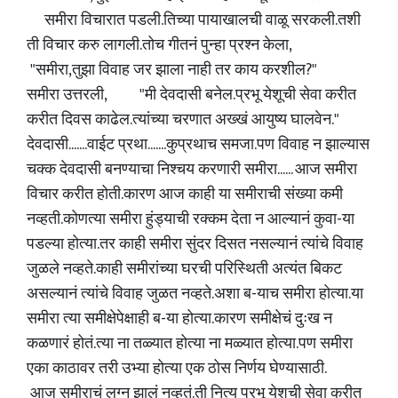
समीरा विचारात पडली.तिच्या पायाखालची वाळू सरकली.तशी
ती विचार करु लागली.तोच गीतनं पुन्हा प्रश्न केला,
"समीरा,तुझा विवाह जर झाला नाही तर काय करशील?"
समीरा उत्तरली, "मी देवदासी बनेल.प्रभू येशूची सेवा करीत
करीत दिवस काढेल.त्यांच्या चरणात अख्खं आयुष्य घालवेन."
देवदासी.......वाईट प्रथा.......कुप्रथाच समजा.पण विवाह न झाल्यास
चक्क देवदासी बनण्याचा निश्चय करणारी समीरा...... आज समीरा
विचार करीत होती.कारण आज काही या समीराची संख्या कमी
नव्हती.कोणत्या समीरा हुंड्याची रक्कम देता न आल्यानं कुवा-या
पडल्या होत्या.तर काही समीरा सुंदर दिसत नसल्यानं त्यांचे विवाह
जुळले नव्हते.काही समीरांच्या घरची परिस्थिती अत्यंत बिकट
असल्यानं त्यांचे विवाह जुळत नव्हते.अशा ब-याच समीरा होत्या.या
समीरा त्या समीक्षेपेक्षाही ब-या होत्या.कारण समीक्षेचं दुःख न
कळणारं होतं.त्या ना तळ्यात होत्या ना मळ्यात होत्या.पण समीरा
एका काठावर तरी उभ्या होत्या एक ठोस निर्णय घेण्यासाठी.
आज समीराचं लग्न झालं नव्हतं.ती नित्य प्रभू येशुची सेवा करीत