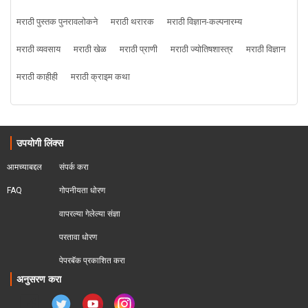
मराठी पुस्तक पुनरावलोकने
मराठी थरारक
मराठी विज्ञान-कल्पनारम्य
मराठी व्यवसाय
मराठी खेळ
मराठी प्राणी
मराठी ज्योतिषशास्त्र
मराठी विज्ञान
मराठी काहीही
मराठी क्राइम कथा
उपयोगी लिंक्स
आमच्याबद्दल
संपर्क करा
FAQ
गोपनीयता धोरण
वापरल्या गेलेल्या संज्ञा
परतावा धोरण 
पेपरबॅक प्रकाशित करा
अनुसरण करा