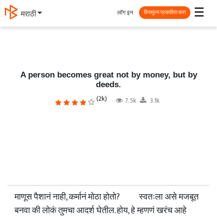
☰
लॉग इन
मराठी
विनामूल्य प्रकाशित करा
A person becomes great not by money, but by
deeds.
(2k)
7.5k
3.1k
माणूस पैशानं नाही, कर्मानं मोठा होतो? स्वतःला असे मजबूत
बनवा की लोकं तुमचा आदर्श घेतील. होय, हे म्हणणं खरंच आहे