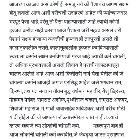
आजच्या काळात असं कोणीही समजू नये की पैशानंच आपण सक्षम
होवू शकतो. आज अशी बरीचशी उदाहरणं आहेत की ज्यांच्याजवळ
भरपूर पैसा आहे. परंतु तो पैसा पाहण्यासाठी आहे. त्याची कोणी
इज्जत करीत नाही. कारण आज पैशाला जरी महत्व असलं तरी
पैशानं सक्षम होणाऱ्या व्यक्तीची इज्जत ही तात्पुरती असते. ती
कालानुकालीक नसते. कालानुकालीक इज्जत कमविण्यासाठी
स्वतःला कर्मानं सक्षम बनविण्याची गरज आहे. ज्यांची कर्म चांगली,
तो अधिक प्रभावशाली असतो. शिवाय हे प्राचीनकाळापासून
चालत आलेले आहे. आज अशी कितीतरी नावं घेता येतील की जे
चांगल्या कर्मानं आजही जगात प्रसिद्ध आहेत. जसे भगवान राम,
क्रिष्ण, तथागत भगवान गौतम बुद्ध, वर्धमान महावीर, येशु ख्रिस्त,
मोहम्मद पैगंबर, सम्राट अशोक, पृथ्वीराज चव्हान, सम्राट अकबर,
शिवाजी महाराज, मं. गांधी, बाबासाहेब आंबेडकर. अशी बरीच मोठी
यादी होईल की जे आपल्या डोळ्यासमोरुन जात नाहीत. त्याचं
कारण म्हणजे त्या लोकांची चांगली कर्म. महत्वपूर्ण बाब ही
आज लोकांनी चांगली कर्म करावीत. जे जेवढ्या जास्त प्रमाणात