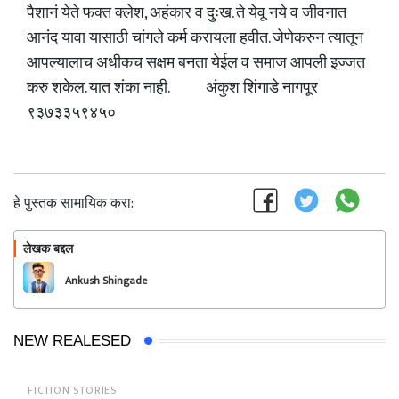
पैशानं येते फक्त क्लेश, अहंकार व दुःख. ते येवू नये व जीवनात
आनंद यावा यासाठी चांगले कर्म करायला हवीत. जेणेकरुन त्यातून
आपल्यालाच अधीकच सक्षम बनता येईल व समाज आपली इज्जत
करु शकेल. यात शंका नाही. अंकुश शिंगाडे नागपूर
९३७३३५९४५०
हे पुस्तक सामायिक करा:
लेखक बद्दल
फॉलो करा
Ankush Shingade
NEW REALESED
FICTION STORIES