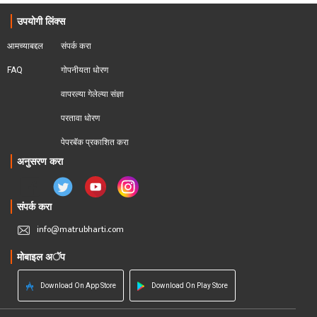
उपयोगी लिंक्स
आमच्याबद्दल
संपर्क करा
FAQ
गोपनीयता धोरण
वापरल्या गेलेल्या संज्ञा
परतावा धोरण 
पेपरबॅक प्रकाशित करा
अनुसरण करा
संपर्क करा
info@matrubharti.com
मोबाइल अॅप
Download On App Store
Download On Play Store