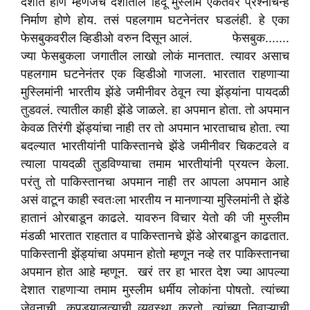
देशात होणे म्हणजेच देशातील हिंदू मुस्लीम एकतेवर प्रश्नचिन्हं
निर्माण होणे होय. तसं पहलगाम घटनेनंतर घडलंही. हे एका
फेसबुकवरील व्हिडीओ वरुन दिसून आलं. फेसबुक.......
ज्या फेसबुकला जगातील लाखो लोकं मानतात. त्यावर असाच
पहलगाम घटनेनंतर एक व्हिडीओ गाजला. भारतात राहणाऱ्या
मुस्लिमांनी भारतीय झेंडे जमीनीवर ठेवून त्या झेंड्यांना पायदळी
तुडवलं. त्यातील काही झेंडे जाळले. हा अपमान होता. तो अपमान
केवळ तिरंगी झेंड्यांचा नाही तर तो अपमान भारताचाच होता. त्या
बदल्यात भारतीयांनी पाकिस्तानचे झेंडे जमीनीवर चिकटवले व
त्याला पायदळी तुडविण्याचा तमाम भारतीयांनी प्रयत्न केला.
परंतु तो पाकिस्तानचा अपमान नाही तर आपला अपमान आहे
असं वाटून काही स्वतःला भारतीय न मानणाऱ्या मुस्लिमांनी ते झेंडे
हातानं ओरबाडून काढले. यावरुन विचार येतो की जी मुस्लीम
मंडळी भारतात राहतात व पाकिस्तानचे झेंडे ओरबाडून काढतात.
पाकिस्तानी झेंड्यांचा अपमान होतो म्हणून नव्हे तर पाकिस्तानचा
अपमान होत आहे म्हणून. खरं तर हा भारत देश ज्या आपल्या
देशात राहणाऱ्या तमाम मुस्लीम धर्मीय लोकांना पोषतो. त्यांच्या
जेवनाची, कपड्यालत्याची व्यवस्था करतो. त्यांच्या निवाऱ्याची