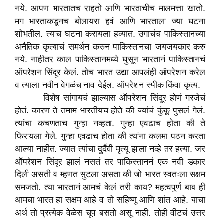
नये. आपण भारतातच राहतो आणि भारताचीच मालमत्ता खातो.
मग भारताकडूनच बोलायरा हवं आणि भारताला ज्या घटना
शोभतील. त्याच घटना करायला हव्यात. उगाचंच पाकिस्तानच्या
अनैतिक कृत्याचं समर्थन करुन पाकिस्तानचा जयजयकार करु
नये. नाहीतर काल पाकिस्तानमध्ये घुसून भारतानं पाकिस्तानचं
ऑपरेशन सिंदूर केलं. तोच भारत उद्या आपलंही ऑपरेशन करेल
व त्याला नवीन वेगळंच नाव देईल. ऑपरेशन स्पीक किंवा कृत्य.
विशेष सांगायचं झाल्यास ऑपरेशन सिंदूर होणं गरजेचं
होतं. कारण ते तमाम भारतीयच होते की ज्यांचं कुंकू पुसलं गेलं.
त्यांचा कचणताच गुन्हा नव्हता. गुन्हा एवढाच होता की ते
फिरायला गेले. गुन्हा एवढाच होता की त्यांना कलमा पठन करता
आल्या नाहीत. ज्यात त्यांचा दुर्दैवी मृत्यू झाला नव्हे तर हत्या. जर
ऑपरेशन सिंदूर झालं नसतं तर पाकिस्ताननं एक नवी डकार
दिली असती व म्हणत सुटला असता की जो भारत स्वतःला सक्षम
समजतो. त्या भारतानं आमचं केलं तरी काय? महत्वपुर्ण बाब ही
आमचा भारत हा सक्षम आहे व तो सहिष्णू आणि शांत आहे. याचा
अर्थ तो प्रत्येक वेळेस चूप बसतो असू नाही. तोही वीटचं उत्तर