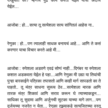
रोखुयात का? म्हणजे पुढे काय करता येईल याचा अंदाज
येईल…
आजोबा : हो…सत्या तू सत्येशला सत्य सांगितलं आहेस ना..
रेणुका : हो…पण त्यालाही साधक बनायचं आहे… आणि ते कसं
करणार याचा विचार करते आहे मी…
आजोबा : रुपेशला अडवणे एवढं सोप्पं नाही…दिगंबर या रुपेशला
कशात अडकवता येईल हे पहा…आणि रेणुका मी उद्या या तिघांची
पुन्हा बारकाईने पत्रिका तपासतो आणि काही मार्ग सापडतो का ते
पाहतो.. तू मंत्र साधना सुरूच ठेव…सत्येशला मारक आणि
तारक मंत्र शिकावं आणि सराव करून घे त्याच्याकडून…
साधिका तू सुदामा आणि अर्जुनची सुटका याच्या मागे लाग…पण
दुर्जयच्या नजरेत न येता… रेणुका तुझ्याकडे सत्यजितच्या वस्तू