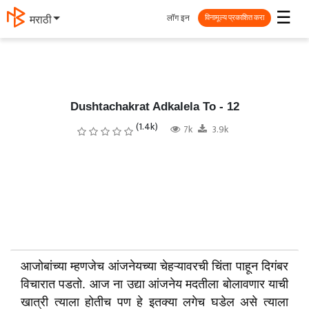
☰
लॉग इन
தமிழ்
विनामूल्य प्रकाशित करा
Dushtachakrat Adkalela To - 12
(1.4k)
7k
3.9k
आजोबांच्या म्हणजेच आंजनेयच्या चेहऱ्यावरची चिंता पाहून दिगंबर
विचारात पडतो. आज ना उद्या आंजनेय मदतीला बोलावणार याची
खात्री त्याला होतीच पण हे इतक्या लगेच घडेल असे त्याला