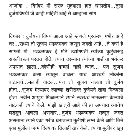
आजोबा : दिगंबर मी सरळ मुद्द्याला हात घालतोय…तुला
दुर्जयविषयी जे काही माहिती आहे ते आम्हाला सांग…
दिगंबर : दुर्जयचा विषय आला आहे म्हणजे प्रकरण गंभीर आहे
तर…सध्या तो सुजय भडकमकर म्हणून जगतो आहे…ते कसं हे
सांगतो मी…भडकमकर हे मोठे उद्योगपती त्यांच्या कुटुंबासह
सहलीवरून परतत होते. त्याच दरम्यान त्यांच्या गाडीचा भयंकर
अपघात झाला…कोणीही वाचलं नाही त्यात… पण सुजय
भडकमकर कसा त्यातून वाचला याचं आश्चर्य लोकांना
वाटायचं…मलाही वाटलं…पण तो सुजय नव्हता तो दुर्जय
होता…सुजय मेल्यावर त्याच्या शरीरावर दुर्जयने ताबा मिळवला
होता. नवीन आयुष्य मिळाल्याने त्याने स्वतःच नामकरण केल्याचे
नाटकंही त्याने केले. माझी खात्री आहे की हा अपघात त्यानेच
घडवून आणला असणार…दुर्जय भडकमकर म्हणून जगत
असताना त्याने एका गरीब घरातल्या मुलीशी लग्न केले आणि तिने
एका मुलीला जन्म दिल्यावर तिलाही ठार केले. त्याचा मुलीवर खूप