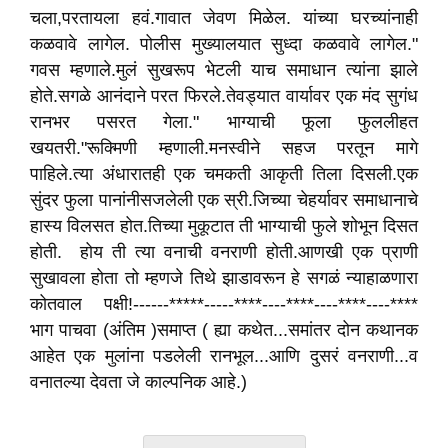
चला,परतायला हवं.गावात जेवण मिळेल. यांच्या घरच्यांनाही
कळवावे लागेल. पोलीस मुख्यालयात सुध्दा कळवावे लागेल."
गवस म्हणाले.मुलं सुखरूप भेटली याच समाधान त्यांना झाले
होते.सगळे आनंदाने परत फिरले.तेवड्यात वार्यावर एक मंद सुगंध
रानभर पसरत गेला." भाग्याची फूला फुललीहत
खयतरी."रूक्मिणी म्हणाली.मनस्वीने सहज परतून मागे
पाहिले.त्या अंधारातही एक चमकती आकृती तिला दिसली.एक
सुंदर फुला पानांनीसजलेली एक स्री.जिच्या चेहर्यावर समाधानाचे
हास्य विलसत होत.तिच्या मुकूटात ती भाग्याची फुले शोभून दिसत
होती. होय ती त्या वनाची वनराणी होती.आणखी एक प्राणी
सुखावला होता तो म्हणजे तिथे झाडावरून हे सगळं न्याहाळणारा
कोतवाल पक्षी!------*****-----****----****----****----****
भाग पाचवा (अंतिम )समाप्त ( ह्या कथेत...समांतर दोन कथानक
आहेत एक मुलांना पडलेली रानभूल...आणि दुसरं वनराणी...व
वनातल्या देवता जे काल्पनिक आहे.)