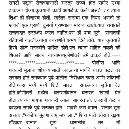
रानटी पशूंना रोखण्यासाठी शस्त्र सज्ज होत समोर उभ्या
ठाकल्या होत्या.कुत्र्यांनी काही आगळीक केली असती तर त्यांना
शिक्षा ही होणारच होती. खरंतर रानाचा एक नियम असतो तो
म्हणजे एक प्राणी दुसर्या प्राण्याला मारून खातो.यात रानातले
राखणदार हस्तक्षेप करत नाहीत.पण ही पाच मुले रानातली
रहिवासी नव्हती.त्यांना वनराणीने अभय दिले होते. याच कुत्र्यांचे
हिरवे डोळे मनस्वीने पाहिले होते.पण त्यांना माहित नव्हते की
शिकारी आणि सावज यांच्यामध्यूकोणीतरी उभे ठाकले होते.-----
****-----*****------*****------****------ पोलीस आणि
गावकरी मुलांना शोधण्यासाठी जवळच्या मार्गाने धावत पळत वर
सरकत होते.सगळ्यात पुढे पोलीस निरीक्षक गवस आणि रुक्मिणी
होते.गवस मध्यें मध्ये शिटी मारत सगळ्यांना सुचेना देत
होते.कोणीतरी मध्येच घसरणीवरून घसरत खाली येत
होता.त्याच्या मागचा गावकरी त्याला सावरत होता.जराही वेळ न
दवडता सगळे पुढे सरकत होते." मावशे जरा दमान...रानात भूता
असतत."गवंडेचा मुलगा दामू म्हणाला.." शिरा पडो व्होरान तूझ्या
तोंडावर...रानात भूता आसलीच तर ती