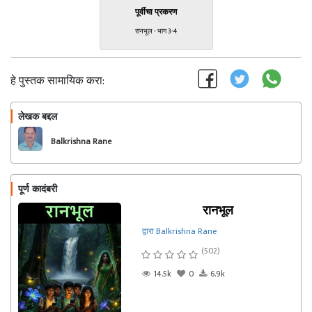
पूर्वीचा प्रकरण
रानभूल - भाग 3-4
हे पुस्तक सामायिक करा:
लेखक बद्दल
फॉलो करा
Balkrishna Rane
पूर्ण कादंबरी
रानभूल
द्वारा Balkrishna Rane
(502)
14.5k
0
6.9k