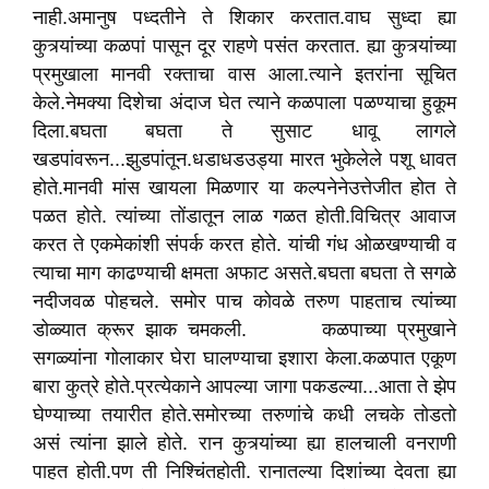
नाही.अमानुष पध्दतीने ते शिकार करतात.वाघ सुध्दा ह्या
कुत्र्यांच्या कळपां पासून दूर राहणे पसंत करतात. ह्या कुत्र्यांच्या
प्रमुखाला मानवी रक्ताचा वास आला.त्याने इतरांना सूचित
केले.नेमक्या दिशेचा अंदाज घेत त्याने कळपाला पळण्याचा हुकूम
दिला.बघता बघता ते सुसाट धावू लागले
खडपांवरून...झुडपांतून.धडाधडउड्या मारत भुकेलेले पशू धावत
होते.मानवी मांस खायला मिळणार या कल्पनेनेउत्तेजीत होत ते
पळत होते. त्यांच्या तोंडातून लाळ गळत होती.विचित्र आवाज
करत ते एकमेकांशी संपर्क करत होते. यांची गंध ओळखण्याची व
त्याचा माग काढण्याची क्षमता अफाट असते.बघता बघता ते सगळे
नदीजवळ पोहचले. समोर पाच कोवळे तरुण पाहताच त्यांच्या
डोळ्यात क्रूर झाक चमकली. कळपाच्या प्रमुखाने
सगळ्यांना गोलाकार घेरा घालण्याचा इशारा केला.कळपात एकूण
बारा कुत्रे होते.प्रत्येकाने आपल्या जागा पकडल्या...आता ते झेप
घेण्याच्या तयारीत होते.समोरच्या तरुणांचे कधी लचके तोडतो
असं त्यांना झाले होते. रान कुत्र्यांच्या ह्या हालचाली वनराणी
पाहत होती.पण ती निश्चिंतहोती. रानातल्या दिशांच्या देवता ह्या