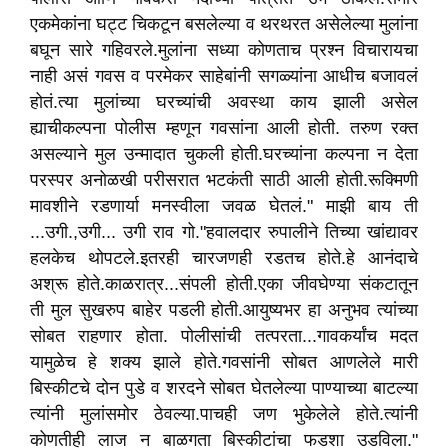
एकमेकांना घट्ट चिकटून बसलेल्या व थरथरत असेलेल्या मुलांना
बघून सारे गहिवरले.मुलांना सध्या कोणताच प्रश्न विचारायचा
नाही असं गवस व परमेकर साहेबांनी सगळ्यांना आधीच बजावलं
होतं.त्या मुलांच्या घरच्यांची अवस्था काय झाली असेल
ह्याचीकल्पना पोलीस म्हणून गवसांना आली होती. तरुण रक्त
असल्याने मुल उन्मादात चुकली होती.घरच्यांना कल्पना न देता
परस्पर अनोळखी परीसरात भटकंती साठी आली होती.रूक्मिणी
मावशीने रडणार्या मनस्वीला जवळ घेतलं." माझी बाय ती
...उगी.,उगी... उगी राव गो."हवालदार रुपालीने तिच्या खांद्यावर
हलकेच थोपटले.इतरही चारजणही रडतच होते.हे आनंदाचे
अश्रू होते.काळरात्र...संपली होती.एका जीवघेण्या संकटातून
ती मुल सुखरुप बाहेर पडली होती.आयुष्यभर हा अनुभव त्यांच्या
सोबत राहणार होता. पोलीसांची तत्परता...गावकर्यांच मदत
यामुळेच हे शक्य झाले होते.गवसांनी सोबत आणलेले मारी
बिस्कीटचे दोन पुडे व शरदने सोबत घेतलेल्या पाण्याच्या बाटल्या
त्यांनी मुलांसमोर ठेवल्या.पाचही जण भुकेलेले होते.त्यांनी
कोणतीही लाज न बाळगता बिस्कीटांचा फडशा उडविला."