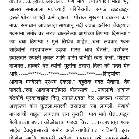
वाघाची...कोल्हाची..असतली.. पण मीया त्यांचयपेक्षा मोठा भूत
आसय समाजाला मा."त्याही परिस्थितीत सगळे खळखळून
हसले.थोडा ताणही कमी झाला." पोरांक सुखरूप बघलय काय
माका समाधान जातालाहा.सायबांनू नदी जवळ इलीसा."तेवढ्यात
गवसांना समोर वर उडत चाललेल्या आगीच्या ठिणग्या दिसल्या."
त्या बघा ठिणग्या ! मुलं तिथेच आहेत...चला लवकर."गवस
साहेबांनी खडपांवरून उड्या मारत धाव घेतली. परमेकर,
हवालदार रुपाली कुबल आणि वारंग यांनीही त्वरा केली. शिट्या
वाजवत...हाकारे देत त्यांनी मुलांना इशारा दिला की मदत येत
आहे.-----******----*****-----****-----****----शिट्यांचा
आवाज मनवेलने प्रथम ऐकला." बहुतेक मदत येतासा. देव
पावलो.."त्या आवाजापाठोपाठ बोलण्याचे ....पावलांचे आवाज
बॅटर्यांचे प्रकाशझोत दिसू लागले.एवढा वेळ आवरून धरलेला
अश्रूंचा बांध फुटला.मनस्वी ढसाढसा रडू लागली. येणार्या
माणसांची चाहूल लागताच रान कुत्री पाय मागे घेत...पळून
गेली.बघता बघता कोळोखाचा पडदा चिरत ...प्रकाशातून गवस
साहेब देवदूतासारखे समोर आले.त्यापोठोपाठ रूक्मिणी...इतर
पोलीस आणि गावकरी नदीच्या पात्रात उभे ठाकले.समोर