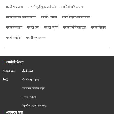
मराठी भय कथा
मराठी मूव्ही पुनरावलोकने
मराठी पौराणिक कथा
मराठी पुस्तक पुनरावलोकने
मराठी थरारक
मराठी विज्ञान-कल्पनारम्य
मराठी व्यवसाय
मराठी खेळ
मराठी प्राणी
मराठी ज्योतिषशास्त्र
मराठी विज्ञान
मराठी काहीही
मराठी क्राइम कथा
उपयोगी लिंक्स
आमच्याबद्दल
संपर्क करा
FAQ
गोपनीयता धोरण
वापरल्या गेलेल्या संज्ञा
परतावा धोरण 
पेपरबॅक प्रकाशित करा
अनुसरण करा