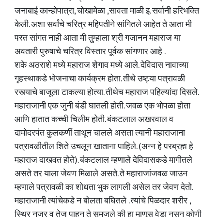
जनाबाई कान्होपात्रा, चोखामेळा ,सावता माळी इ. सर्वानी हरिभक्ति
केली. अशा सर्वांचे चरित्र महिपतीने सांगितले आहेत ते आता मी
परत सांगत नाही आता मी तुम्हाला श्री गजानन महाराज या
अवतारी पुरुषाचे चरित्र विस्तार पूर्वक सांगणार आहे .
शके अठराशे मध्ये महाराज शेगाव मध्ये आले. देविदास नावाच्या
गृहस्थाकडे भोजनाचा कार्यक्रम होता. तीथे उष्ट्या पत्रावळी
रस्त्याचे बाजूला टाकल्या होत्या. तीथेच महाराज पहिल्यांदा दिसले.
महाराजानी एक जुनी बंडी घातली होती. जवळ एक भोपळा होता
आणि हातात कच्ची चिलीम होती. बंकटलाल अखरवाल व
दामोदरपंत कुलकर्णी ताथून चालले असता त्यानी महाराजाना
पत्रावळीतील शिते उचलून खाताना पाहिले. (अन्न हे परब्रह्म हे
महाराज दाखवत होते). बंंकटलाल म्हणाले देविदासकडे मागीतले
असते तर याला जेवण मिळाले असते. ते महाराजांजवळ जाउन
म्हणाले पत्रावळी का शोधता भुक लागली असेल तर जेवण देतो.
महाराजानी त्यांचेकडे न बोलता बघितले . त्यांचे पिळदार शरीर ,
स्थिर नजर व तेज पाहून ते समजले की हा माणूस वेडा नसुन कोणी