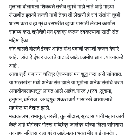
मुलाला बोलायला शिकवते तसेच तुमचे माझे नाते आहे माझ्या
लेखणीत इतकी शक्ती नाही तेव्हा ती लेखणी हे सर्व संतांनो तुम्ही
धारण करा व हा ग्रंथ रसभरीत व्हावा यासाठी लेखन कार्यास
सहाय्य करा. श्रोतेहो मन एकाग्र करून स्वकल्याणा साठी संत
महिमा ऐका .
संत चालते बोलते ईश्वर आहेत मोक्ष पदाची प्राप्ती करून देणारे
आहेत .संत हे ईश्वर तत्वाचे वाटाडे आहेत. अमोघ ज्ञान त्यांच्याकडे
आहे .
आता श्री गजानन चरित्र ऐकण्यास मन शुद्ध करा असे सांगतात.
या भरतखंडा मध्ये अनेक संत झाले या भूमीला अनेक संतांचे चरण
अनादीकालापासून लागत आले आहेत. नारद ,ध्रुव ,सुदामा,
हनुमान, धर्मराज , जगद्गुरु शंकराचार्य यासारखे अध्यात्माचे
महामेरू या देशात झाले.
मध्ववल्लभ ,रामानुज, नरसी , तुलसीदास, सूरदास यांनी महान कार्य
केले आहे योगेश्वर गोरख मच्छिंद्र जालंदर यांच्या लिला सांगणारा
नवनाथ भक्तिसार हा ग्रंथ आहे. महान भक्त मीराबाई नामदेव ,