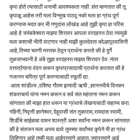
कृपा होते त्यासाठी धनाची आवश्यकता नाही .संत म्हणतात की तू
कृपाळू आहेस तरी मला विन्मुख पाठवू नको मला हा ग्रंथ पूर्ण
करण्यास मदत कर. मी गणुदास लोखंड आहे तुझी कृपा हा परिस
आहे. हे त्र्यंबकेश्वरा माझ्या शिरावर आपला वरदहस्त ठेवा त्यामुळे
मला कशाची भीती वाटणार नाही माझी कुलदेवता कोल्हापूरवासिनी
आहे, तिच्या चरणी मस्तक ठेवून प्रार्थना करतो की हे दुर्गे
तुळजाभवानी हे अंबे तुझा वरदहस्त माझ्या शिरावर ठेव .नंतर
दत्तात्रेयाना वंदन करून कृपाप्रसादाची प्रार्थना करतात की हे
गजानन चरित्र पूर्ण करण्यासाठी स्फूर्ती द्या.
आता शांडील्य ,वशिष्ठ गौतम इत्यादी ऋषी , ज्ञाननभीचे दिनकर
शंकराचार्य यांना नमन करून व सर्व संत महंताना नमन करून
सांगतात की माझा हात धरून या ग्रंथाचे लेखनासाठी सहाय्य करा.
गहिनी, निवृत्ती ज्ञानेश्वर, देहूवासी संत तुकाराम, रामदास स्वामी,
शिर्डीचे साईबाबा वामन शास्त्री अशा सर्वांना नमन करून सांगतात
की हे संतजन मला अभय द्यावे तुमच्या सर्वांच्या कृपेने मी हा ग्रंथ
लिहिणार आहे तुम्ही मला आईप्रमाणे आहात, ज्याप्रमाणे आई