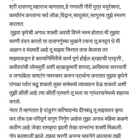
श्री दासगणू महाराज म्हणतात, हे गणपती गौरी पुत्र मयुरेश्वरा,
कार्यारंभ करताना सर्व लोक, विद्वान, साधुसंत, सत्पुरुष तुझे स्मरण
करतात.
तुझ्या कृपेची अगाध शक्ती अवघी विघ्ने भस्म होतात. मी तुझ्या
चरणी वंदन करतो या दासगणुंच्या मुखाने रचना तू बनवून घे मी
अज्ञान व मंदमती आहे तू माझ्या चित्तात वास केलास तर
माझ्याकडून हे काव्यनिर्मितीचे कार्य पूर्ण होईल. ब्रह्माची प्रवृत्ती ,
कवीवरांची ध्येयमुर्ती अशी ब्रह्मकुमारी शारदा, आदिमाया सरस्वती
व जगदंबेला साष्टांग नमस्कार करुन प्रार्थना करतात तुझ्या कृपेने
पांगळा पर्वत चढू शकतो. मुका सभेमध्ये व्याख्यान देऊ शकतो अशी
तुझी कीर्ती आहे. त्या कीर्ती प्रमाणे तू मला या ग्रंथरचनेमध्ये सहाय्य
करावे.
नंतर ते म्हणतात हे पांडुरंग सत्चिदानंद दीनबंधू तू माझ्यावर कृपा
कर तोच एक परिपूर्ण सगुण निर्गुण आहेस तुझा अगाध महिमा कळणे
कठीण आहे. जेव्हा रामकृपा झाली तेव्हा वानरांना शक्ती मिळाली.
गोप बलशाली झाले .तुझ्या चरणी अनन्य भावनेने आल्यास तुझी