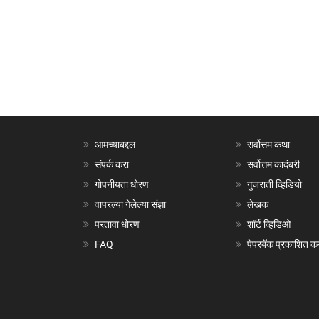
आमच्याबद्दल
सर्वोत्तम कथा
संपर्क करा
सर्वोत्तम कादंबरी
गोपनीयता धोरण
गुजराती व्हिडियो
वापरल्या गेलेल्या संज्ञा
लेखक
परतावा धोरण
शॉर्ट व्हिडिओ
FAQ
पेपरबॅक प्रकाशित क