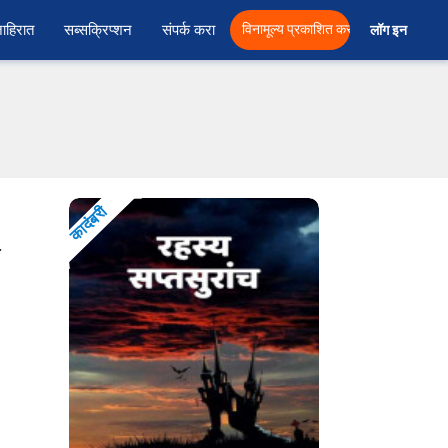
ाहिरात
सब्सक्रिप्शन
संपर्क करा
विनामूल्य प्रकाशित करा
लॉग इन  
कादंबरी
.