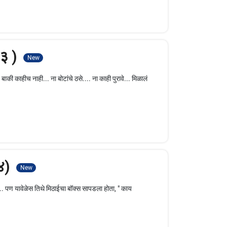
 ३ )
New
ाकी काहीच नाही... ना बोटांचे ठसे.... ना काही पुरावे... मिळालं
 ४)
New
ी... पण यावेळेस तिथे मिठाईचा बॉक्स सापडला होता, " काय