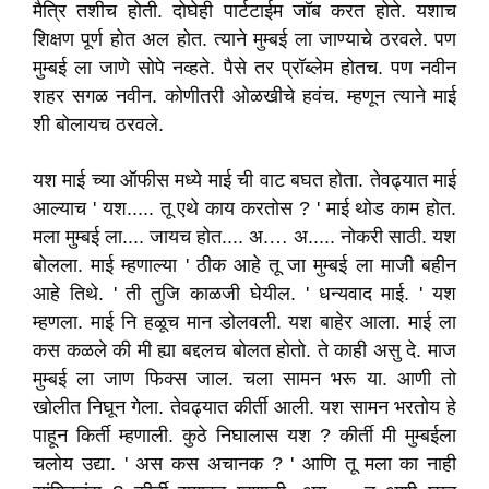
मैत्रि तशीच होती. दोघेही पार्टटाईम जॉब करत होते. यशाच
शिक्षण पूर्ण होत अल होत. त्याने मुम्बई ला जाण्याचे ठरवले. पण
मुम्बई ला जाणे सोपे नव्हते. पैसे तर प्रॉब्लेम होतच. पण नवीन
शहर सगळ नवीन. कोणीतरी ओळखीचे हवंच. म्हणून त्याने माई
शी बोलायच ठरवले.
यश माई च्या ऑफीस मध्ये माई ची वाट बघत होता. तेवढ्यात माई
आल्याच ' यश..... तू एथे काय करतोस ? ' माई थोड काम होत.
मला मुम्बई ला.... जायच होत.... अ.… अ..... नोकरी साठी. यश
बोलला. माई म्हणाल्या ' ठीक आहे तू जा मुम्बई ला माजी बहीन
आहे तिथे. ' ती तुजि काळजी घेयील. ' धन्यवाद माई. ' यश
म्हणला. माई नि हळूच मान डोलवली. यश बाहेर आला. माई ला
कस कळले की मी ह्या बद्दलच बोलत होतो. ते काही असु दे. माज
मुम्बई ला जाण फिक्स जाल. चला सामन भरू या. आणी तो
खोलीत निघून गेला. तेवढ्यात कीर्ती आली. यश सामन भरतोय हे
पाहून किर्ती म्हणाली. कुठे निघालास यश ? कीर्ती मी मुम्बईला
चलोय उद्या. ' अस कस अचानक ? ' आणि तू मला का नाही