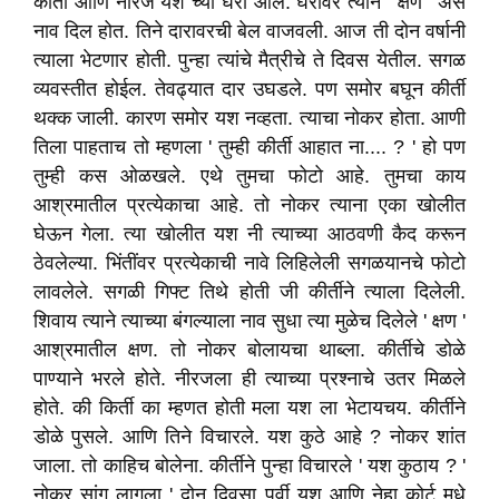
कीर्ती आणि नीरज यश च्या घरी आले. घरांवर त्याने ' क्षण ' अस
नाव दिल होत. तिने दारावरची बेल वाजवली. आज ती दोन वर्षानी
त्याला भेटणार होती. पुन्हा त्यांचे मैत्रीचे ते दिवस येतील. सगळ
व्यवस्तीत होईल. तेवढ्यात दार उघडले. पण समोर बघून कीर्ती
थक्क जाली. कारण समोर यश नव्हता. त्याचा नोकर होता. आणी
तिला पाहताच तो म्हणला ' तुम्ही कीर्ती आहात ना.... ? ' हो पण
तुम्ही कस ओळखले. एथे तुमचा फोटो आहे. तुमचा काय
आश्रमातील प्रत्येकाचा आहे. तो नोकर त्याना एका खोलीत
घेऊन गेला. त्या खोलीत यश नी त्याच्या आठवणी कैद करून
ठेवलेल्या. भिंतींवर प्रत्येकाची नावे लिहिलेली सगळयानचे फोटो
लावलेले. सगळी गिफ्ट तिथे होती जी कीर्तीने त्याला दिलेली.
शिवाय त्याने त्याच्या बंगल्याला नाव सुधा त्या मुळेच दिलेले ' क्षण '
आश्रमातील क्षण. तो नोकर बोलायचा थाब्ला. कीर्तीचे डोळे
पाण्याने भरले होते. नीरजला ही त्याच्या प्रश्नाचे उतर मिळले
होते. की किर्ती का म्हणत होती मला यश ला भेटायचय. कीर्तीने
डोळे पुसले. आणि तिने विचारले. यश कुठे आहे ? नोकर शांत
जाला. तो काहिच बोलेना. कीर्तीने पुन्हा विचारले ' यश कुठाय ? '
नोकर सांगू लागला ' दोन दिवसा पूर्वी यश आणि नेहा कोर्ट मधे