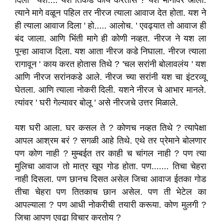
दिला ' यश.... यश तिकडे काय करतोस ? यश भानावर आला.
त्याने मागे वळून पहिल तर नीरज त्याला आवाज देत होता. यश ने
ही त्याला आवाज दिला ' हो..... आलोच. ' एवढ्यात तो आवाज ही
बंद जाला. आणि भिंती मागे ही कोणी नव्हत. नीरज ने यश ला
पून्हा आवाज दिला. यश आता नीरज कडे निघाला. नीरज त्याला
रागावून ' काय करत होतास तिथे ? 'चल सरांनी बोलावलंय ' यश
आणि नीरज सरांनकडे आले. नीरज च्या सरांनी यश चा इंटरव्यू
घेतला. आणि त्याला नोकरी दिली. यशने नीरज चे आभार मानले.
त्यांवर ' घरी गेल्यावर बोलू ' असे नीरजचे उत्तर मिळाले.
यश घरी आला. घर कसल ते ? कोणच नव्हत तिथे ? त्यापेक्षा
आपल आश्रम बरं ? सगळी आहे तिथे. एथे तर प्रेमाने बोलणार
पण कोण नाही ? मुम्बईत तर काही च चांगल नाही ? पण त्या
मुलिचा आवाज तो मात्र खूप गोड होता. पण....... तिचा चेहरा
नाही दिसला. पण छानच दिसत असेल जिचा आवाज ईतका गोड
तीचा चेहरा पण तितकाच छान असेल. पण ती भेटेल का
आपल्याला ? पण आधी नोकरीची तयारी करूया. कोण मुलगी ?
जिचा आपण एवढा विचार करतोय ?