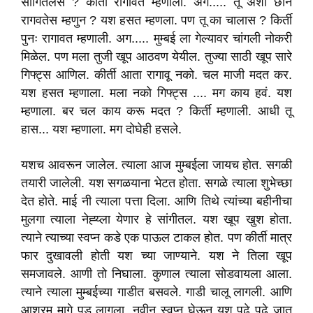
सांगितलंस ? कीर्ती रागावत म्हणाली. अग..... तू अशी छान
रागवतेस म्हणुन ? यश हसत म्हणला. पण तू का चालास ? किर्ती
पुनः रागावत म्हणाली. अग..... मुम्बई ला गेल्यावर चांगली नोकरी
मिळेल. पण मला तुजी खूप आठवण येयील. तुज्या साठी खूप सारे
गिफ्ट्स आणिल. कीर्ती आता रागावू नको. चल माजी मदत कर.
यश हसत म्हणाला. मला नको गिफ्ट्स .... मग काय हवं. यश
म्हणाला. बर चल काय करू मदत ? किर्ती म्हणाली. आधी तू
हास... यश म्हणाला. मग दोघेही हसले.
यशच आवरून जालेल. त्याला आज मुम्बईला जायच होत. सगळी
तयारी जालेली. यश सगळयाना भेटत होता. सगळे त्याला शुभेच्छा
देत होते. माई नी त्याला पत्ता दिला. आणि तिथे त्यांच्या बहीनीचा
मुलगा त्याला नेह्य्ला येणार हे सांगीतल. यश खूप खुश होता.
त्याने त्याच्या स्वप्न कडे एक पाऊल टाकल होत. पण कीर्ती मात्र
फार दुखावली होती यश च्या जाण्याने. यश ने तिला खूप
समजावले. आणी तो निघाला. कुणाल त्याला सोडवायला आला.
त्याने त्याला मुम्बईच्या गाडीत बसवले. गाडी चालू लागली. आणि
आश्रम मागे पडू लागला. नवीन स्वप्न घेऊन यश पुढे पुढे जात