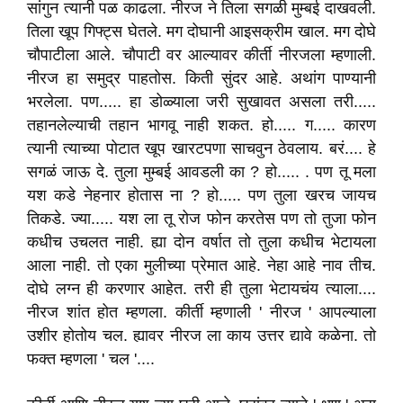
सांगुन त्यानी पळ काढला. नीरज ने तिला सगळी मुम्बई दाखवली.
तिला खूप गिफ्ट्स घेतले. मग दोघानी आइसक्रीम खाल. मग दोघे
चौपाटीला आले. चौपाटी वर आल्यावर कीर्ती नीरजला म्हणाली.
नीरज हा समुद्र पाहतोस. किती सुंदर आहे. अथांग पाण्यानी
भरलेला. पण..... हा डोळ्याला जरी सुखावत असला तरी.....
तहानलेल्याची तहान भागवू नाही शकत. हो..... ग..... कारण
त्यानी त्याच्या पोटात खूप खारटपणा साचवुन ठेवलाय. बरं.... हे
सगळं जाऊ दे. तुला मुम्बई आवडली का ? हो..... . पण तू मला
यश कडे नेहनार होतास ना ? हो..... पण तुला खरच जायच
तिकडे. ज्या..... यश ला तू रोज फोन करतेस पण तो तुजा फोन
कधीच उचलत नाही. ह्या दोन वर्षात तो तुला कधीच भेटायला
आला नाही. तो एका मुलीच्या प्रेमात आहे. नेहा आहे नाव तीच.
दोघे लग्न ही करणार आहेत. तरी ही तुला भेटायचंय त्याला....
नीरज शांत होत म्हणला. कीर्ती म्हणाली ' नीरज ' आपल्याला
उशीर होतोय चल. ह्यावर नीरज ला काय उत्तर द्यावे कळेना. तो
फक्त म्हणला ' चल '....