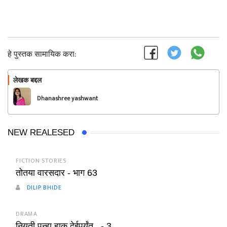
हे पुस्तक सामायिक करा:
लेखक बद्दल
फॉलो करा
Dhanashree yashwant
pisal
NEW REALESED
FICTION STORIES
तोतया वारसदार - भाग 63
DILIP BHIDE
DRAMA
नियती पुन्हा हाक देईपर्यंत.. - 3