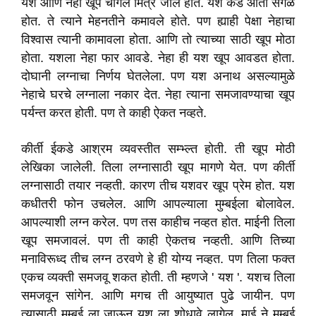
यश आणि नेहा खूप चांगले मित्र जाले होते. यश कडे आता सगळ
होत. ते त्याने मेहनतीने कमावले होते. पण ह्याही पेक्षा नेहाचा
विश्वास त्यानी कामावला होता. आणि तो त्याच्या साठी खूप मोठा
होता. यशला नेहा फार आवडे. नेहा ही यश खूप आवडत होता.
दोघानी लग्नाचा निर्णय घेतलेला. पण यश अनाथ असल्यामुळे
नेहाचे घरचे लग्नाला नकार देत. नेहा त्याना समजावण्याचा खूप
पर्यन्त करत होती. पण ते काही ऐकत नव्हते.
कीर्ती ईकडे आश्रम व्यवस्तीत सम्भ्ल्त होती. ती खूप मोठी
लेखिका जालेली. तिला लग्नासाठी खूप मागणे येत. पण कीर्ती
लग्नासाठी तयार नव्हती. कारण तीच यशवर खूप प्रेम होत. यश
कधीतरी फोन उचलेल. आणि आपल्याला मुम्बईला बोलावेल.
आपल्याशी लग्न करेल. पण तस काहीच नव्हत होत. माईनी तिला
खूप समजावलं. पण ती काही ऐकतच नव्हती. आणि तिच्या
मनाविरूध्द तीच लग्न ठरवणे हे ही योग्य नव्हत. पण तिला फक्त
एकच व्यक्ती समजवू शकत होती. ती म्हणजे ' यश '. यशच तिला
समजवून सांगेन. आणि मगच ती आयुष्यात पुढे जायीन. पण
त्यासाठी मुम्बई ला जाऊन यश ला शोधावे लागेल. माई ने मुम्बई