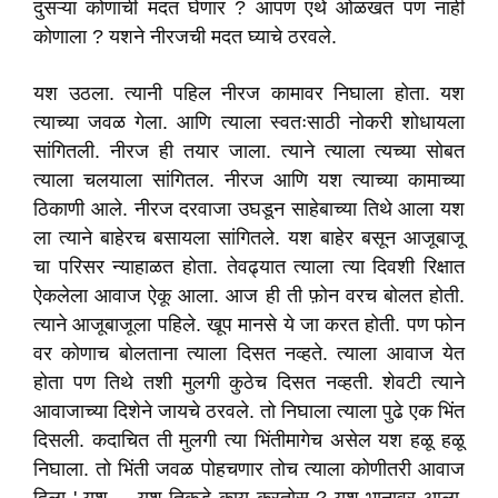
दुसऱ्या कोणाची मदत घेणार ? आपण एथे ओळखत पण नाही
कोणाला ? यशने नीरजची मदत घ्याचे ठरवले.
यश उठला. त्यानी पहिल नीरज कामावर निघाला होता. यश
त्याच्या जवळ गेला. आणि त्याला स्वतःसाठी नोकरी शोधायला
सांगितली. नीरज ही तयार जाला. त्याने त्याला त्यच्या सोबत
त्याला चलयाला सांगितल. नीरज आणि यश त्याच्या कामाच्या
ठिकाणी आले. नीरज दरवाजा उघडून साहेबाच्या तिथे आला यश
ला त्याने बाहेरच बसायला सांगितले. यश बाहेर बसून आजूबाजू
चा परिसर न्याहाळत होता. तेवढ्यात त्याला त्या दिवशी रिक्षात
ऐकलेला आवाज ऐकू आला. आज ही ती फ़ोन वरच बोलत होती.
त्याने आजूबाजूला पहिले. खूप मानसे ये जा करत होती. पण फोन
वर कोणाच बोलताना त्याला दिसत नव्हते. त्याला आवाज येत
होता पण तिथे तशी मुलगी कुठेच दिसत नव्हती. शेवटी त्याने
आवाजाच्या दिशेने जायचे ठरवले. तो निघाला त्याला पुढे एक भिंत
दिसली. कदाचित ती मुलगी त्या भिंतीमागेच असेल यश हळू हळू
निघाला. तो भिंती जवळ पोहचणार तोच त्याला कोणीतरी आवाज