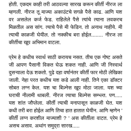
होती. एकदम काही तरी आठवल्या सारख करून कीर्ती नीरज ला
म्हणली. नीरज तू माज्या अकाउंटचे सगळे पैसे काढ. आणि यश
वर असलेल कर्ज फेड. राहिलेले पैसे त्यांचे त्याना लवकरच
मिळतील अस सांग. त्याचे पैसे मी फेडिन. तो अनाथ नाहीये. मी
त्याची काळजी घेयील. तो नक्कीच बरा होईल........ नीरज ला
कीर्तीचा खूप अभिमान वाटला.
प्रेम हे कधीच स्वार्थ साठी करायच नसत. तीच एक गोष्ट असते
जी आपण पैसानी विकत घेऊ शकत नाही. आणि जी निस्वार्थ
दुसऱ्याला देऊ शकतो. पुढे दहा वर्षानंतर कीर्ती फार मोठी लेखिका
जाली. नेहा परत कधीच यश कडे आली नाही. तिने एका डॉक्टर
सोबत लग्न केल. यश चा बिज़्नेस खूप मोठा जाला. यश च्या
घराची नीलामी थाबली. नीरज त्याचा बिज़्नेस सम्भ्ल्त. पण.....
यश शांत जौप्लेला. कीर्ती त्याची मनापासून काळजी घेत. यश
कधी तरी बरा होईल आणि तिचा हात हातात घेयीन. आणि म्हणेन '
कीर्ती लग्न करशील माज्याशी ? ' अस कीर्तीला वाटत. प्रेम हे
असच असाव. अथांग समुद्रा सारख.....