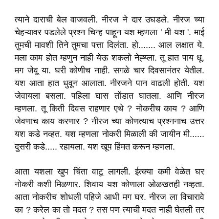
त्याने दाराची बेल वाजवली. नीरज ने दार उघडले. नीरज च्या
चेहऱ्यावर पडलेले प्रश्न चिन्ह पाहून यश म्हणला ' मी यश '. माई
तुमची मावशी तिने तुमचा पत्ता दिलंता. हो....... आल लक्षात ये.
मला काम होत म्हणुन नाही येऊ शकलो नेह्य्ला. तू हात पाय धू.
मग जेवू या. घरी कोणीच नाही. सगळे चार दिवसानंतर येतील.
यश आता हात धुवून आलाता. नीरजने पान वाढली होती. यश
जेवायला बसला. पहिला घास तोंडात घातला. आणि नीरज
म्हणला. तू किती दिवस राहणार एथे ? नोकरीच काय ? आणि
जेवणाच काय करणार ? नीरज च्या कोणत्याच प्रश्ननाच उत्तर
यश कडे नव्हत. यश म्हणला नोकरी मिळाली की जायीन मी......
दुसरी कडे..... रहायला. यश खूप हिंमत करून म्हणला.
आता यशला खुप चिंता वाटू लागली. ईत्क्या कमी वेळेत घर
नोकरी कशी मिळणार. शिवाय यश कोणाला ओळखतही नव्हता.
आता नोकरीच शोधली पहिजे आधी मग घर. नीरज ला विचारावे
का ? करेल का तो मदत ? तस पण त्याची मदत नाही घेतली तर