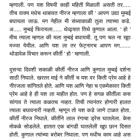
म्हणाली. पण यश विषयी काही महिती मिळाली असती तर.....
तीच वाक्य मधेच थाबावत नीरज म्हणाला की ' आपण उद्या मुम्बई
बघायला जाऊ. मग नेहील मी संध्याकाळी तुला त्याच्या कडे.
अ..... मुम्बई फिरायला...... थेव्ढ्यात तिथे कुणाल आला. ' हो '
मीच त्याला म्हणल की मला मुम्बई बघायची. तू पण चल ना खूप
मज्जा येयील. आणि यश ला तर फेट्नारच आपण मग.......
थोडावेळ विचार करून कीर्ती ' हो ' म्हणाली.
दुसऱ्या दिवशी सकाळी कीर्ती नीरज आणि कुणाल मुम्बई दर्शना
साठी निघाले. खरतर माई ने कीर्ती च यश वर किती प्रेम आहे हे
नीरजला सांगितले होते. आणि यश आणि नेहा च एकमेकावर किती
प्रेम आहे हे ही यश ला माहीत होत. पण हे सगळ कीर्तीला कस
सांगाव ते त्याला कळतच नव्हत. तिची त्यानंतर होणारी हालत
त्याला बघावनारी नव्हती. म्हणून तो यश कडे जाणे टाळत होता.
कीर्ती नीरज निघाले. कीर्तीने लाल रंगाचा ड्रेस घातलेला. केस
मोकळे सोडलेले. हातात एक बांगडी घातलेली खूप छान दिसत
होती. कुणाल त्यांच्या बरोबर निघाला. पण मधीच काम आहे अस