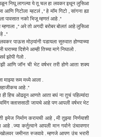
ून निघू लागल्या ये तू चल हा लवकर इथून लुसिआ
 आणि गिटोला म्हटलं , " हे मॉम गिटो , सांगना ह्या
 पावसात नको भिजू म्हणतं आहे . "
ो म्हणाला , " अरे तो अगदी बरोबर बोलतं आहे लुसिआ
 .. "
लवकर पाऊस मोठ्यांनी पडायला सुरुवात होण्याच्या
घराच्या दिशेने आम्ही तिच्या मागे निघालो .
्व झोपी गेलो .
माझी आणि जॉन ची भेट वर्षभर तरी होणे आता शक्य
 माझ्या रूम मध्ये आला .
 सहाजीकच आहे . "
 ही हिच ओढवून आणते आता बघं ना तुचं पहिल्यांदा
्विमिंग क्लाससाठी जायचे आहे पण आपली वर्षभर भेट
इमेज निर्माण करायची आहे , मी तुझ्या निर्णयाशी
े . ज्या कर्तुत्वाने आपली मान गर्वाने उंचावणार
ाय खोलवर जमीनत रुजवावे . म्हणजे आपण उंच भरारी