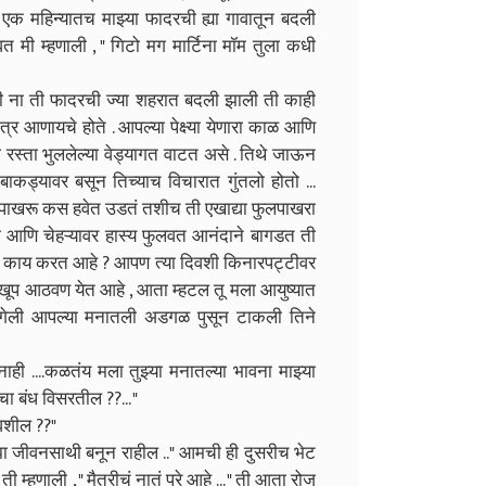
क महिन्यातच माझ्या फादरची ह्या गावातून बदली
वत मी म्हणाली , " गिटो मग मार्टिना मॉम तुला कधी
ेटली ना ती फादरची ज्या शहरात बदली झाली ती काही
्र आणायचे होते . आपल्या पेक्ष्या येणारा काळ आणि
 रस्ता भुललेल्या वेड्यागत वाटत असे . तिथे जाऊन
कड्यावर बसून तिच्याच विचारात गुंतलो होतो ...
ुलपाखरू कस हवेत उडतं तशीच ती एखाद्या फुलपाखरा
 आणि चेहऱ्यावर हास्य फुलवत आनंदाने बागडत ती
 ? इथे काय करत आहे ? आपण त्या दिवशी किनारपट्टीवर
ुझी खूप आठवण येत आहे , आता म्हटल तू मला आयुष्यात
न गेली आपल्या मनातली अडगळ पुसून टाकली तिने
ाही ....कळतंय मला तुझ्या मनातल्या भावना माझ्या
चा बंध विसरतील ??... "
भवशील ??"
झा जीवनसाथी बनून राहील .." आमची ही दुसरीच भेट
हणाली , " मैत्रीचं नातं पुरे आहे ... " ती आता रोज