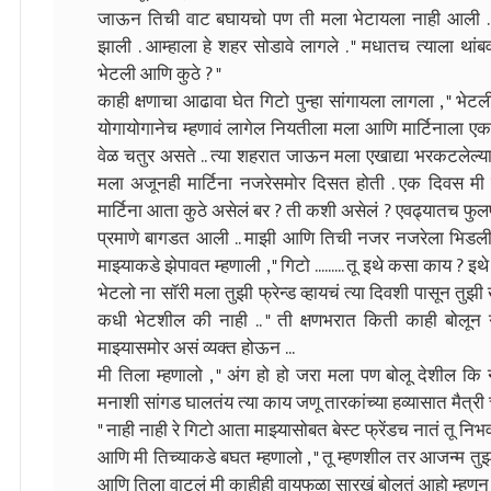
जाऊन तिची वाट बघायचो पण ती मला भेटायला नाही आली . ए
झाली . आम्हाला हे शहर सोडावे लागले . " मधातच त्याला थांब
भेटली आणि कुठे ? "
काही क्षणाचा आढावा घेत गिटो पुन्हा सांगायला लागला , " भ
योगायोगानेच म्हणावं लागेल नियतीला मला आणि मार्टिनाला एकत
वेळ चतुर असते .. त्या शहरात जाऊन मला एखाद्या भरकटलेल्या
मला अजूनही मार्टिना नजरेसमोर दिसत होती . एक दिवस मी बा
मार्टिना आता कुठे असेलं बर ? ती कशी असेलं ? एवढ्यातच फ
प्रमाणे बागडत आली .. माझी आणि तिची नजर नजरेला भिडली
माझ्याकडे झेपावत म्हणाली , " गिटो ......... तू इथे कसा काय
भेटलो ना सॉरी मला तुझी फ्रेन्ड व्हायचं त्या दिवशी पासून त
कधी भेटशील की नाही .. " ती क्षणभरात किती काही बोलू
माझ्यासमोर असं व्यक्त होऊन ...
मी तिला म्हणालो , " अंग हो हो जरा मला पण बोलू देशील कि न
मनाशी सांगड घालतंय त्या काय जणू तारकांच्या हव्यासात मैत्री 
" नाही नाही रे गिटो आता माझ्यासोबत बेस्ट फ्रेंडच नातं तू नि
आणि मी तिच्याकडे बघत म्हणालो , " तू म्हणशील तर आजन्म तु
आणि तिला वाटलं मी काहीही वायफळा सारखं बोलतं आहो म्हणून ती म्