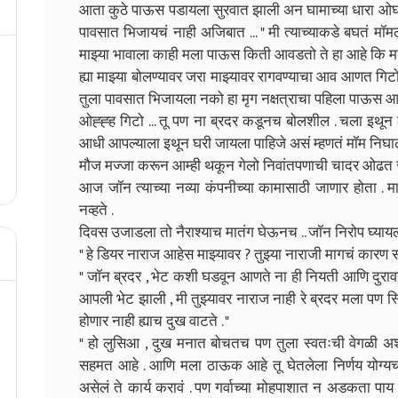
आता कुठे पाऊस पडायला सुरवात झाली अन घामाच्या धारा ओघळ
पावसात भिजायचं नाही अजिबात ... " मी त्याच्याकडे बघतं मॉमला
माझ्या भावाला काही मला पाऊस किती आवडतो ते हा आहे कि मला
ह्या माझ्या बोलण्यावर जरा माझ्यावर रागवण्याचा आव आणत गिट
तुला पावसात भिजायला नको हा मृग नक्षत्राचा पहिला पाऊस आहे
ओह्ह्ह गिटो ... तू पण ना ब्रदर कडूनच बोलशील . चला इथून 
आधी आपल्याला इथून घरी जायला पाहिजे असं म्हणतं मॉम निघाली 
मौज मज्जा करून आम्ही थकून गेलो निवांतपणाची चादर ओढत सर
आज जॉन त्याच्या नव्या कंपनीच्या कामासाठी जाणार होता . 
नव्हते .
दिवस उजाडला तो नैराश्याच मातंग घेऊनच .. जॉन निरोप घ्यायला
" हे डियर नाराज आहेस माझ्यावर ? तुझ्या नाराजी मागचं कारण
" जॉन ब्रदर , भेट कशी घडवून आणते ना ही नियती आणि दुरावा
आपली भेट झाली , मी तुझ्यावर नाराज नाही रे ब्रदर मला पण स
होणार नाही ह्याच दुख वाटते . "
" हो लुसिआ , दुख मनात बोचतच पण तुला स्वतःची वेगळी अशी 
सहमत आहे . आणि मला ठाऊक आहे तू घेतलेला निर्णय योग्यच आह
असेलं ते कार्य करावं . पण गर्वाच्या मोहपाशात न अडकता प