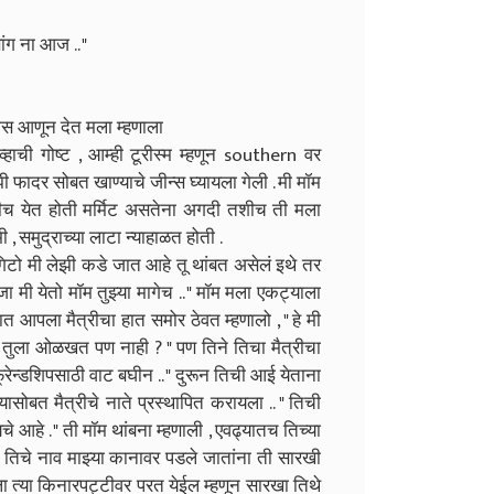
ंग ना आज .. "
ीस आणून देत मला म्हणाला
हाची गोष्ट , आम्ही टूरीस्म म्हणून southern वर
फादर सोबत खाण्याचे जीन्स घ्यायला गेली . मी मॉम
टीच येत होती मर्मिट असतेना अगदी तशीच ती मला
, समुद्राच्या लाटा न्याहाळत होती .
ा गिटो मी लेझी कडे जात आहे तू थांबत असेलं इथे तर
जा मी येतो मॉम तुझ्या मागेच .. " मॉम मला एकट्याला
ात आपला मैत्रीचा हात समोर ठेवत म्हणालो , " हे मी
 ,मी तुला ओळखत पण नाही ? " पण तिने तिचा मैत्रीचा
्रेन्डशिपसाठी वाट बघीन .. " दुरून तिची आई येताना
ासोबत मैत्रीचे नाते प्रस्थापित करायला .. " तिची
 आहे . " ती मॉम थांबना म्हणाली , एवढ्यातच तिच्या
 तिचे नाव माझ्या कानावर पडले जातांना ती सारखी
यला त्या किनारपट्टीवर परत येईल म्हणून सारखा तिथे