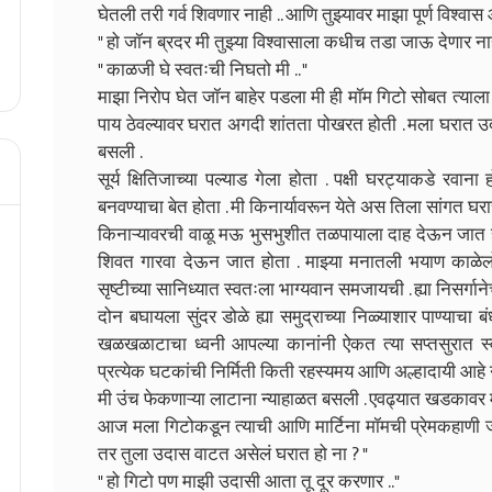
घेतली तरी गर्व शिवणार नाही .. आणि तुझ्यावर माझा पूर्ण विश्वास 
" हो जॉन ब्रदर मी तुझ्या विश्वासाला कधीच तडा जाऊ देणार नाही
" काळजी घे स्वतःची निघतो मी .. "
माझा निरोप घेत जॉन बाहेर पडला मी ही मॉम गिटो सोबत त्याला नि
पाय ठेवल्यावर घरात अगदी शांतता पोखरत होती . मला घरात उ
बसली .
सूर्य क्षितिजाच्या पल्याड गेला होता . पक्षी घरट्याकडे रव
बनवण्याचा बेत होता . मी किनार्यावरून येते अस तिला सांगत घराच
किनाऱ्यावरची वाळू मऊ भुसभुशीत तळपायाला दाह देऊन जात ह
शिवत गारवा देऊन जात होता . माझ्या मनातली भयाण काळेलोट 
सृष्टीच्या सानिध्यात स्वतःला भाग्यवान समजायची . ह्या निसर्गाने
दोन बघायला सुंदर डोळे ह्या समुद्राच्या निळ्याशार पाण्याचा
खळखळाटाचा ध्वनी आपल्या कानांनी ऐकत त्या सप्तसुरात स्वत
प्रत्येक घटकांची निर्मिती किती रहस्यमय आणि अल्हादायी आहे 
मी उंच फेकणाऱ्या लाटाना न्याहाळत बसली . एवढ्यात खडकावर 
आज मला गिटोकडून त्याची आणि मार्टिना मॉमची प्रेमकहाणी जा
तर तुला उदास वाटत असेलं घरात हो ना ? "
" हो गिटो पण माझी उदासी आता तू दूर करणार .."