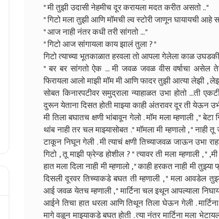
" मी तुझी उदासी नेहमीच दूर करायला मदत करीत असतो .. "
" गिटो मला तुझी आणि मॉमची ल्व स्टोरी जाणून घायायची आहे सा
" आज नाही नंतर कधी तरी सांगतो ... "
" गिटो आज सांगायला काय झालं तुला ? "
गिटो त्याच्या भूतकाळात हरवला तो आपला गेलेला काळ उघडक
" बर बर सांगतो ऐक ... मी जवळ जवळ वीस वर्षाचा असेल तेव्
फिरायला आलो माझी मॉम मी आणि फादर तुझी आत्या लेझी , लेझी 
सोबत किनारपटीवर समुद्राला न्याहाळत उभा होतो ...ती एक
दुरून येताना दिसत होती माझ्या काही अंतरावर दूर ती येऊन उभी 
मी तिला बघातच क्षणी भांबावून गेलो . मॉम मला म्हणाली , " बेट
थांब नाही तर चल माझ्यासोबत ." मॉमला मी म्हणालो , " नाही तू 
टाकून निघून गेली . मी त्याचं क्षणी तिच्याजवळ जाऊन उभा राह
गिटो , तू माझी फ्रेन्ड होशील ? " त्यावर ती मला म्हणाली , "
हात मला दिला नाही मी म्हणालो , " काही हरकत नाही मी तुझ्या फ
दिसली दूरवर तिच्याकडे बघत ती म्हणाली , " मला आवडेल तुझ्य
आई जवळ येतच म्हणाली , " मार्टिना चल इथून आपल्याला निघायचे
आईने तिचा हात धरला आणि तिथून तिला घेऊन गेली . मार्टिना
मागे वळून माझ्याकडे बघत होती . त्या नंतर मार्टिना मला भेटा