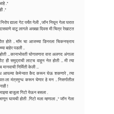
आहे . "
 . "
रोप द्याला गेट पर्यंत गेली , जॉन निघून गेला घरात
दासवाणे वाटू लागले अख्खा दिवस मी चित्र रेखाटत
ाना होत होते .. मॉम चा आजच्या डिनरला चिकनफ्राय
्या बाहेर पडली ..
ोती ... कानाभोवती घोगावणारा वारा अलगद अंगाला
ही समुद्राची लाटच वाहून नेत होती ... मी त्या
च मानवाची निर्मिती केली ...
 बंध आपल्या केमेऱ्यात कैद करून घेऊ शकणारे , त्या
ःला मंत्रमुग्ध करून घेणार हे मन .. निसर्गातील
नाही !
माझ्या बाजूला गिटो येऊन बसला .
णून घायची होती . गिटो मला म्हणाला , " जॉन गेला