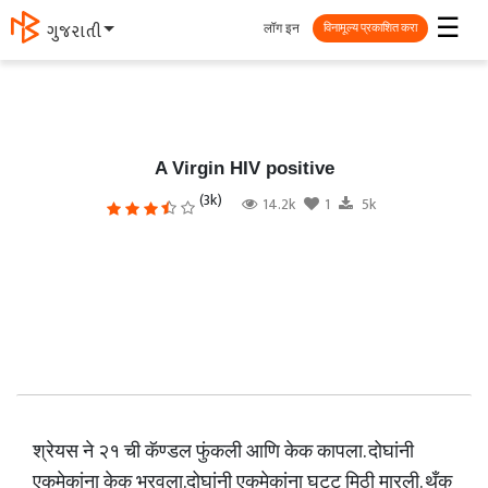
☰
लॉग इन
ગુજરાતી
विनामूल्य प्रकाशित करा
A Virgin HIV positive
(3k)
14.2k
1
5k
श्रेयस ने २१ ची कॅण्डल फुंकली आणि केक कापला. दोघांनी
एकमेकांना केक भरवला.दोघांनी एकमेकांना घट्ट मिठी मारली. थँक