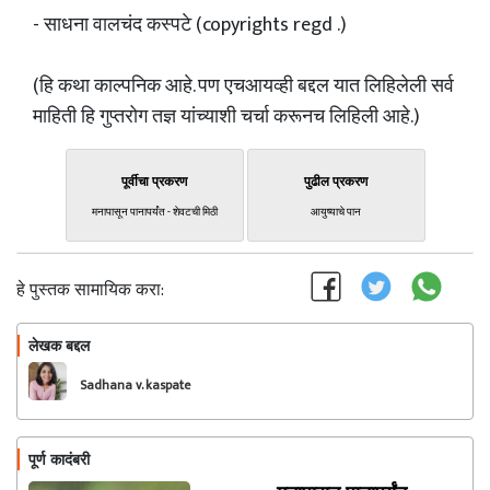
- साधना वालचंद कस्पटे (copyrights regd .)
(हि कथा काल्पनिक आहे. पण एचआयव्ही बद्दल यात लिहिलेली सर्व
माहिती हि गुप्तरोग तज्ञ यांच्याशी चर्चा करूनच लिहिली आहे.)
पूर्वीचा प्रकरण
पुढील प्रकरण
मनापासून पानापर्यंत - शेवटची मिठी
आयुष्याचे पान
हे पुस्तक सामायिक करा:
लेखक बद्दल
फॉलो करा
Sadhana v. kaspate
पूर्ण कादंबरी