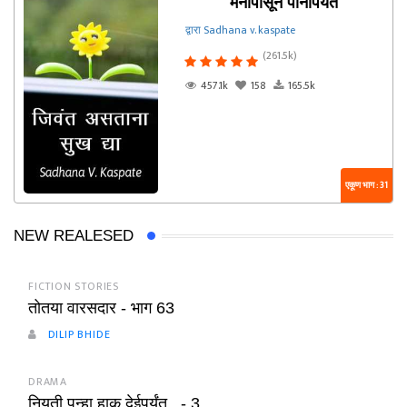
मनापासून पानापर्यंत
द्वारा Sadhana v. kaspate
(261.5k)
457.1k
158
165.5k
एकूण भाग : 31
NEW REALESED
FICTION STORIES
तोतया वारसदार - भाग 63
DILIP BHIDE
DRAMA
नियती पुन्हा हाक देईपर्यंत.. - 3