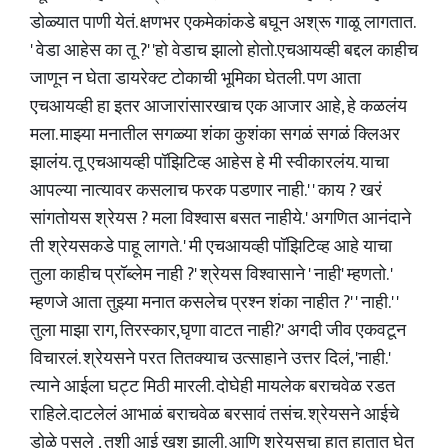
डोळ्यात पाणी येतं. क्षणभर एकमेकांकडे बघून अश्रू गाळू लागतात.
' वेडा आहेस का तू ?' 'हो वेडाच झालो होतो.एचआयव्ही बद्दल काहीच
जाणून न घेता डायरेक्ट टोकाची भूमिका घेतली. पण आता
एचआयव्ही हा इतर आजारांसारखाच एक आजार आहे, हे कळलंय
मला. माझ्या मनातील सगळ्या शंका कुशंका सगळं सगळं क्लिअर
झालंय. तू एचआयव्ही पॉझिटिव्ह आहेस हे मी स्वीकारलंय. याचा
आपल्या नात्यावर कसलाच फरक पडणार नाही.' ' काय ? खरं
सांगतोयस श्रेयस ? मला विश्वास बसत नाहीये.' अगणित आनंदाने
ती श्रेयसकडे पाहू लागते. ' मी एचआयव्ही पॉझिटिव्ह आहे याचा
तुला काहीच प्रॉब्लेम नाही ?' श्रेयस विश्वासाने ' नाही' म्हणतो. '
म्हणजे आता तुझ्या मनात कसलेच प्रश्न शंका नाहीत ?' ' नाही.' '
तुला माझा राग, तिरस्कार,घृणा वाटत नाही?' अगदी जीव एकवटून
विचारलं. श्रेयसने परत तितक्याच उत्साहाने उत्तर दिलं, 'नाही.'
त्याने आईला घट्ट मिठी मारली. दोघेही मायलेक बराचवेळ रडत
राहिले.दाटलेलं आभाळं बराचवेळ बरसावं तसंच. श्रेयसने आईचे
डोळे पुसले , तशी आई खुश झाली. आणि श्रेयसचा हात हातात घेत