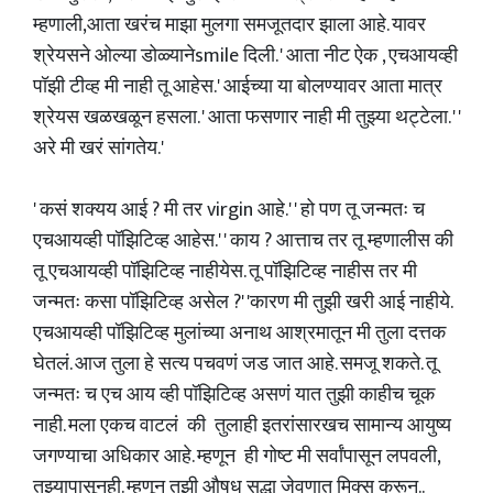
म्हणाली,आता खरंच माझा मुलगा समजूतदार झाला आहे. यावर
श्रेयसने ओल्या डोळ्यानेsmile दिली. ' आता नीट ऐक , एचआयव्ही
पॉझी टीव्ह मी नाही तू आहेस.' आईच्या या बोलण्यावर आता मात्र
श्रेयस खळखळून हसला. ' आता फसणार नाही मी तुझ्या थट्टेला. ' '
अरे मी खरं सांगतेय.'
' कसं शक्यय आई ? मी तर virgin आहे.' ' हो पण तू जन्मतः च
एचआयव्ही पॉझिटिव्ह आहेस.' ' काय ? आत्ताच तर तू म्हणालीस की
तू एचआयव्ही पॉझिटिव्ह नाहीयेस. तू पॉझिटिव्ह नाहीस तर मी
जन्मतः कसा पॉझिटिव्ह असेल ?' 'कारण मी तुझी खरी आई नाहीये.
एचआयव्ही पॉझिटिव्ह मुलांच्या अनाथ आश्रमातून मी तुला दत्तक
घेतलं. आज तुला हे सत्य पचवणं जड जात आहे. समजू शकते. तू
जन्मतः च एच आय व्ही पॉझिटिव्ह असणं यात तुझी काहीच चूक
नाही. मला एकच वाटलं की तुलाही इतरांसारखच सामान्य आयुष्य
जगण्याचा अधिकार आहे. म्हणून ही गोष्ट मी सर्वांपासून लपवली,
तुझ्यापासूनही. म्हणून तुझी औषध सुद्धा जेवणात मिक्स करून..