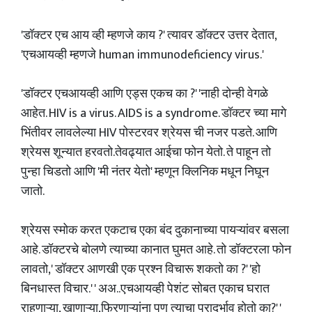
'डॉक्टर एच आय व्ही म्हणजे काय ?' त्यावर डॉक्टर उत्तर देतात,
'एचआयव्ही म्हणजे human immunodeficiency virus.'
'डॉक्टर एचआयव्ही आणि एड्स एकच का ?' 'नाही दोन्ही वेगळे
आहेत. HIV is a virus. AIDS is a syndrome. डॉक्टर च्या मागे
भिंतीवर लावलेल्या HIV पोस्टरवर श्रेयस ची नजर पडते. आणि
श्रेयस शून्यात हरवतो.तेवढ्यात आईचा फोन येतो. ते पाहून तो
पुन्हा चिडतो आणि 'मी नंतर येतो' म्हणून क्लिनिक मधून निघून
जातो.
श्रेयस स्मोक करत एकटाच एका बंद दुकानाच्या पायऱ्यांवर बसला
आहे. डॉक्टरचे बोलणे त्याच्या कानात घुमत आहे. तो डॉक्टरला फोन
लावतो,' डॉक्टर आणखी एक प्रश्न विचारू शकतो का ?' 'हो
बिनधास्त विचार.' ' अअ..एचआयव्ही पेशंट सोबत एकाच घरात
राहणाऱ्या, खाणाऱ्या,फिरणाऱ्यांना पण त्याचा प्रादुर्भाव होतो का?' '