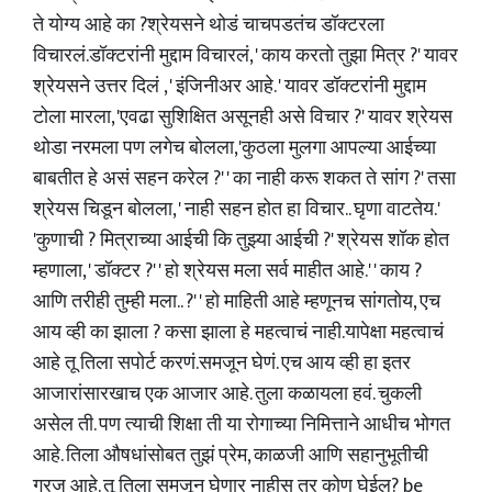
ते योग्य आहे का ?श्रेयसने थोडं चाचपडतंच डॉक्टरला
विचारलं.डॉक्टरांनी मुद्दाम विचारलं, ' काय करतो तुझा मित्र ?' यावर
श्रेयसने उत्तर दिलं , ' इंजिनीअर आहे. ' यावर डॉक्टरांनी मुद्दाम
टोला मारला, 'एवढा सुशिक्षित असूनही असे विचार ?' यावर श्रेयस
थोडा नरमला पण लगेच बोलला,'कुठला मुलगा आपल्या आईच्या
बाबतीत हे असं सहन करेल ?' ' का नाही करू शकत ते सांग ?' तसा
श्रेयस चिडून बोलला, ' नाही सहन होत हा विचार.. घृणा वाटतेय.'
'कुणाची ? मित्राच्या आईची कि तुझ्या आईची ?' श्रेयस शॉक होत
म्हणाला, ' डॉक्टर ?' ' हो श्रेयस मला सर्व माहीत आहे.' ' काय ?
आणि तरीही तुम्ही मला.. ?' ' हो माहिती आहे म्हणूनच सांगतोय, एच
आय व्ही का झाला ? कसा झाला हे महत्वाचं नाही.यापेक्षा महत्वाचं
आहे तू तिला सपोर्ट करणं.समजून घेणं. एच आय व्ही हा इतर
आजारांसारखाच एक आजार आहे. तुला कळायला हवं. चुकली
असेल ती. पण त्याची शिक्षा ती या रोगाच्या निमित्ताने आधीच भोगत
आहे. तिला औषधांसोबत तुझं प्रेम, काळजी आणि सहानुभूतीची
गरज आहे. तू तिला समजून घेणार नाहीस तर कोण घेईल? be