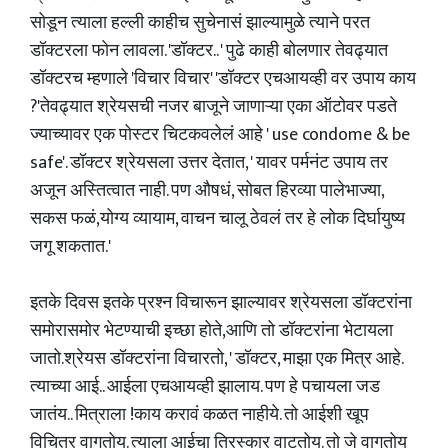
सोडून त्याला हल्ली काहीच सुचेनासं झाल्यामुळे त्याने परत
डॉक्टरला फोन लावला. 'डॉक्टर.. ' पुढे काही बोलणार तेवढ्यात
डॉक्टरच म्हणाले 'विचार विचार' 'डॉक्टर एचआयव्ही वर उपाय काय
?'तेवढ्यात श्रेयसची नजर बाजूने जाणाऱ्या एका ऑटोवर पडते
ज्याच्यावर एक पोस्टर चिटकवलेलं आहे ' use condome & be
safe'. डॉक्टर श्रेयसला उत्तर देतात, ' यावर पर्मनंट उपाय तर
अजून अस्तित्वात नाही. पण औषधं, सोबत हिरव्या पालेभाज्या,
सकस फळं,योग्य व्यायाम, वाचन चालू ठेवलं तर हे लोक दिर्घायुष्य
जगू शकतात.'
इतके दिवस इतके प्रश्न विचारून झाल्यावर श्रेयसला डॉक्टरांना
समोरासमोर भेटण्याची इच्छा होते,आणि तो डॉक्टरांना भेटायला
जातो.श्रेयस डॉक्टरांना विचारतो, ' डॉक्टर, माझा एक मित्र आहे.
त्याच्या आई.. आईला एचआयव्ही झालाय. पण हे पचायला जड
जातंय.. मित्राला !काय करावं कळत नाहीये. तो आईशी खूप
विचित्र वागतोय. त्याला आईचा तिरस्कार वाटतोय. तो जे वागतोय