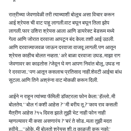
रात्रीच्या जेवणावेळी तरी त्याच्याशी बोलूच असा विचार करून
आई श्रेयस ची वाट पाहू लागली.वाट बघून बघून तिला झोप
लागली. फार उशिरा श्रेयस आला आणि डायरेक्ट बेडरूम मध्ये
गेला आणि जोरात दरवाजा आपटून बंद केला. तशी आई उठली.
आणि दरवाज्याजवळ जाऊन दरवाजा वाजवू लागली. पण आतून
श्रेयस काहीच बोलत नव्हता. ' अरे बाळा दरवाजा उघड.. माझा राग
जेवणावर का काढतोस ?जेवून घे मग आपण निवांत बोलू.. उघड ना
रे दरवाजा..' पण आतून कसलाच प्रतिसाद नाही.शेवटी आईचा बांध
सुटला. आणि तिने अश्रुंना वाट मोकळी करून दिली.
आईने न राहून त्यांच्या फॅमिली डॉक्टरला फोन केला. ' हॅल्लो.. मी
बोलतेय. ' ' बोल गं कशी आहेस ?' ' मी बरीय तू ?' 'काय राव कसली
मैत्रीण आहेस ?१५ दिवस झाले तुझी भेट नाही फोन नाही
म्हणल्यावर मी कसा असणारंय ?' 'बरं ते सोड.. मला तुझी मदत
हवीये..... ' 'ओके.. मी बोलतो श्रेयस शी. तू काळजी करू नको.'