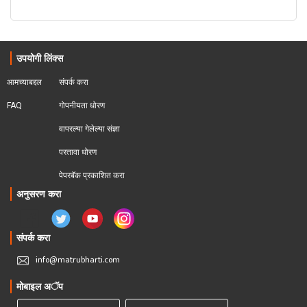
उपयोगी लिंक्स
आमच्याबद्दल
संपर्क करा
FAQ
गोपनीयता धोरण
वापरल्या गेलेल्या संज्ञा
परतावा धोरण 
पेपरबॅक प्रकाशित करा
अनुसरण करा
संपर्क करा
info@matrubharti.com
मोबाइल अॅप