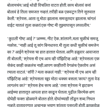
बोलायचंय.'आई थोडी विचलित वाटत होती. काय बोलावं कसं
बोलावं हे तिला समजत नव्हतं. तरीही बळ एकवटून तिने सुरुवात
केली. ' श्रेयस.. आता तू मोठा झालास. समजूतदार झालास. चांगलं
वाईट यातलं तुला कळतं.एक गोष्ट मी तुझ्यापासून लपवलीय.'
' कुठली गोष्ट आई ?' 'अम्म्म्म.. नीट ऐक..शांतपणे..मला चुकीचं समजू
नकोस..' 'नाही आई तू सांग बिनधास्त. मी तुला कधी चुकीचं समजेन
का ?' आईने श्रेयस चा हात हातात घेतला. आणि हळुवार आवाजात
ती बोलली, ' श्रेयस मी एच आय व्ही पॉझिटिव्ह आहे.' श्रेयसला एक
सेकंद काही कळलंच नाही.आपण काहीतरी वेगळंच ऐकतोय असं
त्याला वाटलं. ' सॉरी ? मला कळलं नाही.' ' श्रेयस मी एच आय व्ही
पॉझिटिव्ह आहे.' श्रेयसला खूप मोठा धक्का बसला.'काय? तुला वेड
लागलंय का?' ' श्रेयस हेच सत्य आहे. ' तसा श्रेयस ने झटकन
आईच्या हातातून आपला हात काढून घेतला. पुढील कित्येक क्षण
दोघेही फक्त डोळ्याने बोलत होते. दोघांच्याही तोंडून शब्द निघत
नव्हते. वातावरणात अचानक भयाण शांतता पसरली होती. इतकावेळ