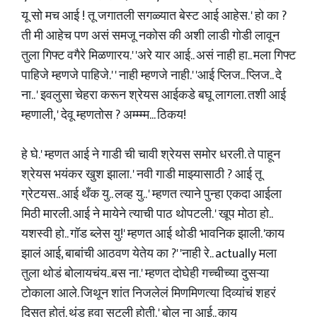
यू सो मच आई ! तू जगातली सगळ्यात बेस्ट आई आहेस. ' हो का ?
ती मी आहेच पण असं समजू नकोस की अशी लाडी गोडी लावून
तुला गिफ्ट वगैरे मिळणारय.' 'अरे यार आई.. असं नाही हा.. मला गिफ्ट
पाहिजे म्हणजे पाहिजे.' ' नाही म्हणजे नाही.' 'आई प्लिज.. प्लिज.. दे
ना.. ' इवलुसा चेहरा करून श्रेयस आईकडे बघू लागला. तशी आई
म्हणाली, ' देवू म्हणतोस ? अम्म्म्म... ठिकय!
हे घे.' म्हणत आई ने गाडी ची चावी श्रेयस समोर धरली. ते पाहून
श्रेयस भयंकर खुश झाला. ' नवी गाडी माझ्यासाठी ? आई तू
ग्रेटयस.. आई थँक यु.. लव्ह यु.. ' म्हणत त्याने पुन्हा एकदा आईला
मिठी मारली. आई ने मायेने त्याची पाठ थोपटली. ' खूप मोठा हो..
यशस्वी हो.. गॉड ब्लेस यु!' म्हणत आई थोडी भावनिक झाली. 'काय
झालं आई, बाबांची आठवण येतेय का ?' 'नाही रे.. actually मला
तुला थोडं बोलायचंय..बस ना.' म्हणत दोघेही गच्चीच्या दुसऱ्या
टोकाला आले. जिथून शांत निजलेलं मिणमिणत्या दिव्यांचं शहरं
दिसत होतं. थंड हवा सुटली होती. ' बोल ना आई.. काय