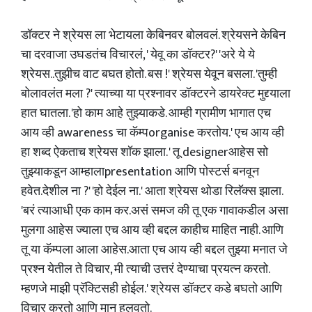
डॉक्टर ने श्रेयस ला भेटायला केबिनवर बोलवलं. श्रेयसने केबिन
चा दरवाजा उघडतंच विचारलं, ' येवू का डॉक्टर?' 'अरे ये ये
श्रेयस..तुझीच वाट बघत होतो. बस !' श्रेयस येवून बसला. 'तुम्ही
बोलावलंत मला ?' त्याच्या या प्रश्नावर डॉक्टरने डायरेक्ट मुद्द्याला
हात घातला. 'हो काम आहे तुझ्याकडे. आम्ही ग्रामीण भागात एच
आय व्ही awareness चा कॅम्पorganise करतोय.' एच आय व्ही
हा शब्द ऐकताच श्रेयस शॉक झाला. ' तू designerआहेस सो
तुझ्याकडून आम्हालाpresentation आणि पोस्टर्स बनवून
हवेत.देशील ना ?' 'हो देईल ना.' आता श्रेयस थोडा रिलॅक्स झाला.
'बरं त्याआधी एक काम कर.असं समज की तू एक गावाकडील असा
मुलगा आहेस ज्याला एच आय व्ही बद्दल काहीच माहित नाही. आणि
तू या कॅम्पला आला आहेस.आता एच आय व्ही बद्दल तुझ्या मनात जे
प्रश्न येतील ते विचार, मी त्याची उत्तरं देण्याचा प्रयत्न करतो.
म्हणजे माझी प्रॅक्टिसही होईल.' श्रेयस डॉक्टर कडे बघतो आणि
विचार करतो आणि मान हलवतो.