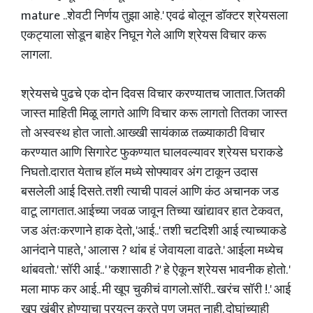
mature ..शेवटी निर्णय तुझा आहे.' एवढं बोलून डॉक्टर श्रेयसला
एकट्याला सोडून बाहेर निघून गेले आणि श्रेयस विचार करू
लागला.
श्रेयसचे पुढचे एक दोन दिवस विचार करण्यातच जातात. जितकी
जास्त माहिती मिळू लागते आणि विचार करू लागतो तितका जास्त
तो अस्वस्थ होत जातो. आख्खी सायंकाळ तळ्याकाठी विचार
करण्यात आणि सिगारेट फुकण्यात घालवल्यावर श्रेयस घराकडे
निघतो.दारात येताच हॉल मध्ये सोफ्यावर अंग टाकून उदास
बसलेली आई दिसते. तशी त्याची पावलं आणि कंठ अचानक जड
वाटू लागतात. आईच्या जवळ जावून तिच्या खांद्यावर हात टेकवत,
जड अंतःकरणाने हाक देतो, 'आई..' तशी चटदिशी आई त्याच्याकडे
आनंदाने पाहते, ' आलास ? थांब हं जेवायला वाढते.' आईला मध्येच
थांबवतो.' सॉरी आई.. ' 'कशासाठी ?' हे ऐकून श्रेयस भावनीक होतो. '
मला माफ कर आई.. मी खूप चुकीचं वागलो.सॉरी.. खरंच सॉरी !.' आई
खूप खंबीर होण्याचा प्रयत्न करते पण जमत नाही. दोघांच्याही