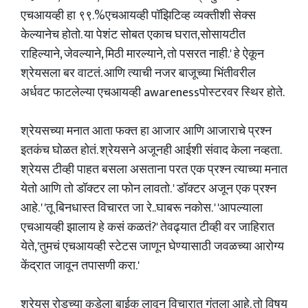
एचआयव्ही हा ९९.%एचआयव्ही पॉझिटिव्ह व्यक्तीशी सेक्स
केल्यानेच होतो. या पेशंट सोबत एकाच घरात,सोसायटीत
राहिल्याने, जेवल्याने, मिठी मारल्याने, तो पसरत नाही.' हे ऐकून
श्रेयसला बर वाटतं. आणि त्याची नजर बाजूच्या भिंतीवरील
अर्धवट फाटलेल्या एचआयव्ही awarenessपोस्टरवर स्थिर होते.
श्रेयसच्या मनात आता फक्त हा आजार आणि आजाराचे प्रश्न
इतकंच घोळत होतं. श्रेयसने अजूनही आईशी संवाद केला नव्हता.
श्रेयस टीव्ही पाहत बसला असताना परत एक प्रश्न त्याच्या मनात
येतो आणि तो डॉक्टर ला फोन लावतो. ' डॉक्टर अजून एक प्रश्न
आहे. ' 'तू बिनधास्त विचारत जा रे..घाबरू नकोस. ' 'आपल्याला
एचआयव्ही झालाय हे कसं कळतं?' तेवढ्यात टीव्ही वर जाहिरात
येते,'तुमचं एचआयव्ही स्टेटस जाणून घेण्यासाठी जवळच्या आरोग्य
केंद्रात जावून तपासणी करा.'
श्रेयस रोडच्या कडेला बाईक लावून विचारात गुंतला आहे. तो विषय