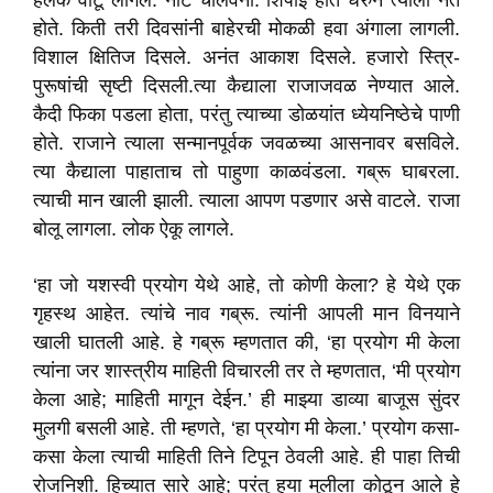
हलके वाटू लागले. नीट चालवेना. शिपाई हात धरुन त्याला नेत
होते. किती तरी दिवसांनी बाहेरची मोकळी हवा अंगाला लागली.
विशाल क्षितिज दिसले. अनंत आकाश दिसले. हजारो स्त्रि-
पुरूषांची सृष्टी दिसली.त्या कैद्याला राजाजवळ नेण्यात आले.
कैदी फिका पडला होता, परंतु त्याच्या डोळयांत ध्येयनिष्ठेचे पाणी
होते. राजाने त्याला सन्मानपूर्वक जवळच्या आसनावर बसविले.
त्या कैद्याला पाहाताच तो पाहुणा काळवंडला. गब्रू घाबरला.
त्याची मान खाली झाली. त्याला आपण पडणार असे वाटले. राजा
बोलू लागला. लोक ऐकू लागले.
‘हा जो यशस्वी प्रयोग येथे आहे, तो कोणी केला? हे येथे एक
गृहस्थ आहेत. त्यांचे नाव गब्रू. त्यांनी आपली मान विनयाने
खाली घातली आहे. हे गब्रू म्हणतात की, ‘हा प्रयोग मी केला
त्यांना जर शास्त्रीय माहिती विचारली तर ते म्हणतात, ‘मी प्रयोग
केला आहे; माहिती मागून देईन.’ ही माझ्या डाव्या बाजूस सुंदर
मुलगी बसली आहे. ती म्हणते, ‘हा प्रयोग मी केला.’ प्रयोग कसा-
कसा केला त्याची माहिती तिने टिपून ठेवली आहे. ही पाहा तिची
रोजनिशी. हिच्यात सारे आहे; परंतु हया मुलीला कोठून आले हे