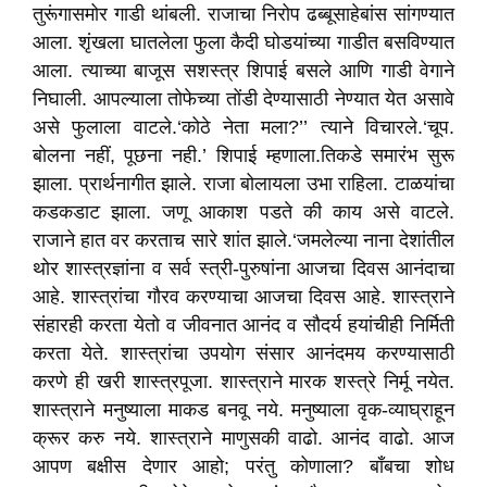
तुरूंगासमोर गाडी थांबली. राजाचा निरोप ढब्बूसाहेबांस सांगण्यात
आला. शृंखला घातलेला फुला कैदी घोडयांच्या गाडीत बसविण्यात
आला. त्याच्या बाजूस सशस्त्र शिपाई बसले आणि गाडी वेगाने
निघाली. आपल्याला तोफेच्या तोंडी देण्यासाठी नेण्यात येत असावे
असे फुलाला वाटले.‘कोठे नेता मला?’’ त्याने विचारले.‘चूप.
बोलना नहीं, पूछना नही.’ शिपाई म्हणाला.तिकडे समारंभ सुरू
झाला. प्रार्थनागीत झाले. राजा बोलायला उभा राहिला. टाळयांचा
कडकडाट झाला. जणू आकाश पडते की काय असे वाटले.
राजाने हात वर करताच सारे शांत झाले.‘जमलेल्या नाना देशांतील
थोर शास्त्रज्ञांना व सर्व स्त्री-पुरुषांना आजचा दिवस आनंदाचा
आहे. शास्त्रांचा गौरव करण्याचा आजचा दिवस आहे. शास्त्राने
संहारही करता येतो व जीवनात आनंद व सौदर्य हयांचीही निर्मिती
करता येते. शास्त्रांचा उपयोग संसार आनंदमय करण्यासाठी
करणे ही खरी शास्त्रपूजा. शास्त्राने मारक शस्त्रे निर्मू नयेत.
शास्त्राने मनुष्याला माकड बनवू नये. मनुष्याला वृक-व्याघ्राहून
क्रूर करु नये. शास्त्राने माणुसकी वाढो. आनंद वाढो. आज
आपण बक्षीस देणार आहो; परंतु कोणाला? बाँबचा शोध