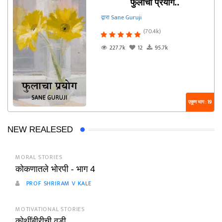
फुलाचा प्रयोग..
द्वारा Sane Guruji
(70.4k)
227.7k
12
95.7k
एकूण भाग : 19
NEW REALESED
MORAL STORIES
कोकणातले भोरपी - भाग 4
PROF SHRIRAM V KALE
MOTIVATIONAL STORIES
कोथींबीरीची वडी ...