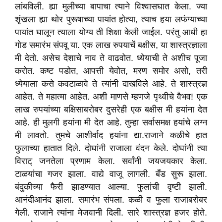
लांबविली. ह्या मुलीच्या बापाचा त्याने विश्वासघात केला. ज्या
शृंखला ह्या थोर पुरूषाच्या पायांत होत्या, त्याच हया लफंग्याच्या
पायांत घालून त्याला योग्य ती शिक्षा केली जाईल. परंतु आधी हा
गोड समारंभ संपवू या. एक लाख रुपयाचें बक्षीस, या शास्त्रज्ञाला
मी देतो. असेच देशाचे नाव ते वाढवोत. ध्येयाची ते अशीच पूजा
करोत. कष्ट पडोत, आपत्ती येवोत, मरण समोर असो, तरी
ध्येयाला कसे कवटाळावे ते त्यांनी दाखविले आहे. ते शास्त्रज्ञ
आहेत. ते महात्मा आहेत. अशी माणसे म्हणजे पृथ्वीचे वैभव! एक
लाख रुपयांच्या बक्षिसाबरोबर दुसरेही एक बक्षीस मी हयांना देत
आहे. ही मुलगी हयांना मी देत आहे. तुम्हा सर्वासमक्ष हयांचे लग्न
मी लावतो. तुमचे आशीर्वाद हयांना द्या.राजाने कळीचे हात
फुलाच्या हातात दिले. दोघांनी राजाला वंदन केले. दोघांनी त्या
विराट् जनतेला प्रणाम केला. सर्वांनी जयजयकार केला.
टाळयांचा गजर झाला. वाद्ये वाजू लागली. बँड सुरू झाला.
बंदुकीच्या फैरी झाडण्यात आल्या. फुलांची वृष्टी झाली.
आनंदीआनंद झाला. समारंभ संपला. कळी व फुला राजाबरोबर
गेली. राजाने त्यांना मेजवानी दिली. सारे शास्त्रज्ञ हजर होते.