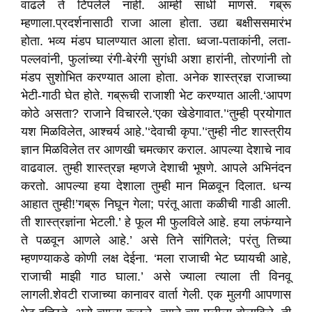
वाढले ते टिपलेले नाही. आम्ही साधी माणसे. गब्रू
म्हणाला.प्रदर्शनासाठी राजा आला होता. उद्या बक्षीससमारंभ
होता. भव्य मंडप घालण्यात आला होता. ध्वजा-पताकांनी, लता-
पल्लवांनी, फुलांच्या रंगी-बेरंगी सुगंधी अशा हारांनी, तोरणांनी तो
मंडप सुशोभित करण्यात आला होता. अनेक शास्त्रज्ञ राजाच्या
भेटी-गाठी घेत होते. गब्रूची राजाशी भेट करण्यात आली.‘आपण
कोठे असता? राजाने विचारले.‘एका खेडेगावात.’‘तुम्ही प्रयोगात
यश मिळविलेत, आश्चर्य आहे.’‘देवाची कृपा.’‘तुम्ही नीट शास्त्रीय
ज्ञान मिळविलेत तर आणखी चमत्कार कराल. आपल्या देशाचे नाव
वाढवाल. तुम्ही शास्त्रज्ञ म्हणजे देशाची भूषणे. आपले अभिनंदन
करतो. आपल्या हया देशाला तुम्ही मान मिळवून दिलात. धन्य
आहात तुम्ही!’गब्रू निघून गेला; परंतू आता कळीची गाडी आली.
ती शास्त्रज्ञांना भेटली.’ हे फूल मी फुलविले आहे. हया लफंग्याने
ते पळवून आणले आहे.’ असे तिने सांगितले; परंतु तिच्या
म्हणण्याकडे कोणी लक्ष देईना. ‘मला राजाची भेट घ्यायची आहे,
राजाची माझी गाठ घाला.’ असे ज्याला त्याला ती विनवू
लागली.शेवटी राजाच्या कानावर वार्ता गेली. एक मुलगी आपणास