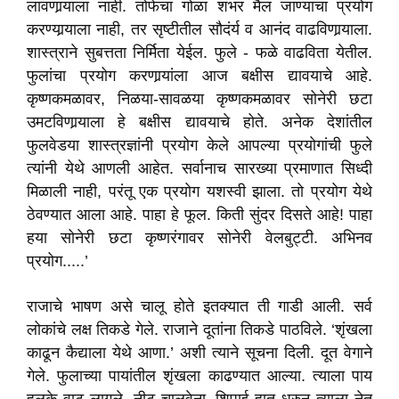
लावणार्‍याला नाही. तोफेचा गोळा शंभर मैल जाण्याचा प्रयोग
करण्यार्‍याला नाही, तर सृष्टीतील सौदंर्य व आनंद वाढविणार्‍याला.
शास्त्राने सुबत्तता निर्मिता येईल. फुले - फळे वाढविता येतील.
फुलांचा प्रयोग करणार्‍यांला आज बक्षीस द्यावयाचे आहे.
कृष्णकमळावर, निळया-सावळया कृष्णकमळावर सोनेरी छटा
उमटविणार्‍याला हे बक्षीस द्यावयाचे होते. अनेक देशांतील
फुलवेडया शास्त्रज्ञांनी प्रयोग केले आपल्या प्रयोगांची फुले
त्यांनी येथे आणली आहेत. सर्वानाच सारख्या प्रमाणात सिध्दी
मिळाली नाही, परंतू एक प्रयोग यशस्वी झाला. तो प्रयोग येथे
ठेवण्यात आला आहे. पाहा हे फूल. किती सुंदर दिसते आहे! पाहा
हया सोनेरी छटा कृष्णरंगावर सोनेरी वेलबुट्टी. अभिनव
प्रयोग.....’
राजाचे भाषण असे चालू होते इतक्यात ती गाडी आली. सर्व
लोकांचे लक्ष तिकडे गेले. राजाने दूतांना तिकडे पाठविले. ‘शृंखला
काढून कैद्याला येथे आणा.’ अशी त्याने सूचना दिली. दूत वेगाने
गेले. फुलाच्या पायांतील शृंखला काढण्यात आल्या. त्याला पाय