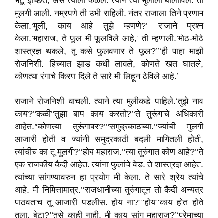
भेटू इच्छिते, असे त्याला कळले. त्याने त्या मुलीला बोलाविले. ती
मुलगी आली. नम्रपणे ती उभी राहिली. नंतर राजाला तिने प्रणाम
केला.‘मुली, काय आहे तुझे म्हणणे?’ राजाने प्रश्न
केला.‘महाराज, ते फूल मी फूलविले आहे,’ ती म्हणाली.‘मोठ-मोठे
शास्त्रज्ञ थकले, तू कसे फुलवणार ते फूल?’’‘ही पाहा माझी
रोजनिशी. हिच्यात झाड कधी लावले, कोणते खत घातले,
कोणत्या रंगाचे किरण दिले ते सारे मी लिहून ठेविले आहे.’
राजाने रोजनिशी वाचली. त्याने त्या मुलीकडे पाहिले.‘तुझे नाव
काय?’‘कळी’‘तुझा बाप काय करतो?’‘ते तुरूंगाचे अधिकारी
आहेत.’‘कोणत्या तुरूंगावर?’’‘समुद्रकाठच्या.’‘ज्यांची मुलगी
आजारी होती व ज्यांनी समुद्रकाठी बदली मागितली होती,
त्यांचीच का तू मुलगी?’‘होय महाराज.’‘त्या तुरुंगात कोण आहे?’‘ते
एक राजकीय कैदी आहेत. त्यांना फुलांचे वेड. ते शास्त्रज्ञ आहेत.
त्यांच्या सांगण्यावरुन हा प्रयोग मी केला. ते सारे श्रेय त्यांचे
आहे. मी निमित्तामात्र.’‘राजधानीच्या तुरुंगातून तो कैदी अन्यत्र
पाठवताच तू आजारी पडलीस. होय ना?’’‘होय’‘काय होत होते
तुला, बेटा?’‘तसे काही नाही. मी काय सांगू महाराज?’‘प्रेमाच्या