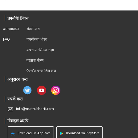
उपयोगी लिंक्स
आमच्याबद्दल
संपर्क करा
FAQ
गोपनीयता धोरण
वापरल्या गेलेल्या संज्ञा
परतावा धोरण 
पेपरबॅक प्रकाशित करा
अनुसरण करा
संपर्क करा
info@matrubharti.com
मोबाइल अॅप
Download On App Store
Download On Play Store