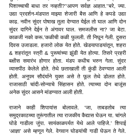
पिशाच्चाची बाधा तर नव्हती?’‘आपण सर्वज्ञ आहात.’‘बरे, ज्या.
उद्या प्रदर्शन-मंडपात माझ्या शेजारी बैस आणि हे कपडे उद्या
काढ. नवीन सुंदर पोषाख तुला देण्यात येईल तो घाल आणि दोन
सुंदर दागिने देईन ते अंगावर घाल. समजलीस ना? जा बेटा.
काळजी नको करू.’कळीची कळी फुलली. ती निघून गेली. दुसरा
दिवस उजाडला. हजारो लोक येत होते. खेडयापाडयांतून, शहरा
& शहरांतून स्त्री & पुरूषांच्या झुंडी येत होत्या. तिसरे प्रहरी
बक्षीस समारंभ होणार होता. मंडप कधीच भरुन गेला. सुंदर
व्यासपीठ केलेले होते. तेथे छताखाली ती कुंडी ठेवण्यात आली
होती. अनुपम सौदंर्याने युक्त असे ते फूल तेथे डोलत होते.
राजासाठी चांदी-सोन्याचे सिंहासन होते. त्याच्या दोन बाजूंस
अनेक सुंदर आसने मांडण्यात आली होती.
राजाने काही शिपायांस बोलावले. ‘जा, ताबडतोब त्या
समुद्रकाठच्या तुरूंगातील त्या राजकीय कैद्यास घेऊन या. चांगले
घोडे गाडीला जुंपा. सायंकाळपर्यत येथे आले पाहिजे.’ शिपाई
‘आज्ञा’ असे म्हणून गेले. वेगवान घोडयांची गाडी घेऊन ते गेले.