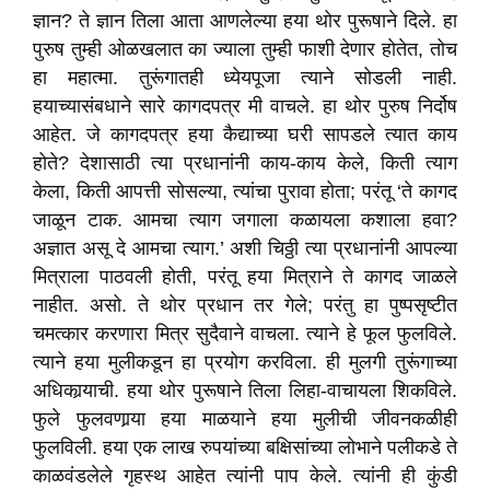
ज्ञान? ते ज्ञान तिला आता आणलेल्या हया थोर पुरूषाने दिले. हा
पुरुष तुम्ही ओळखलात का ज्याला तुम्ही फाशी देणार होतेत, तोच
हा महात्मा. तुरूंगातही ध्येयपूजा त्याने सोडली नाही.
हयाच्यासंबधाने सारे कागदपत्र मी वाचले. हा थोर पुरुष निर्दोष
आहेत. जे कागदपत्र हया कैद्याच्या घरी सापडले त्यात काय
होते? देशासाठी त्या प्रधानांनी काय-काय केले, किती त्याग
केला, किती आपत्ती सोसल्या, त्यांचा पुरावा होता; परंतू ‘ते कागद
जाळून टाक. आमचा त्याग जगाला कळायला कशाला हवा?
अज्ञात असू दे आमचा त्याग.’ अशी चिठ्ठी त्या प्रधानांनी आपल्या
मित्राला पाठवली होती, परंतू हया मित्राने ते कागद जाळले
नाहीत. असो. ते थोर प्रधान तर गेले; परंतु हा पुष्पसृष्टीत
चमत्कार करणारा मित्र सुदैवाने वाचला. त्याने हे फूल फुलविले.
त्याने हया मुलीकडून हा प्रयोग करविला. ही मुलगी तुरूंगाच्या
अधिकार्‍याची. हया थोर पुरूषाने तिला लिहा-वाचायला शिकविले.
फुले फुलवणार्‍या हया माळयाने हया मुलीची जीवनकळीही
फुलविली. हया एक लाख रुपयांच्या बक्षिसांच्या लोभाने पलीकडे ते
काळवंडलेले गृहस्थ आहेत त्यांनी पाप केले. त्यांनी ही कुंडी