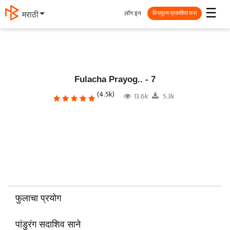
☰
लॉग इन
मराठी
विनामूल्य प्रकाशित करा
Fulacha Prayog.. - 7
(4.5k)
13.6k
5.3k
फुलाचा प्रयोग
पांडुरंग सदाशिव साने