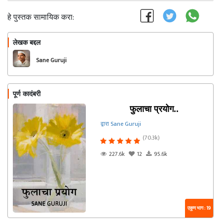
हे पुस्तक सामायिक करा:
लेखक बद्दल
फॉलो करा
Sane Guruji
पूर्ण कादंबरी
फुलाचा प्रयोग..
द्वारा Sane Guruji
(70.3k)
227.6k
12
95.6k
एकूण भाग : 19