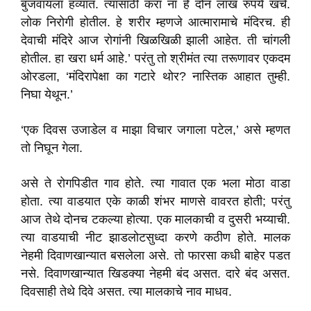
बुजवायला हव्यात. त्यासाठी करा ना हे दोन लाख रुपये खर्च.
लोक निरोगी होतील. हे शरीर म्हणजे आत्मारामाचे मंदिरच. ही
देवाची मंदिरे आज रोगांनी खिळखिळी झाली आहेत. ती चांगली
होतील. हा खरा धर्म आहे.’ परंतु तो श्रीमंत त्या तरूणावर एकदम
ओरडला, ‘मंदिरापेक्षा का गटारे थोर? नास्तिक आहात तुम्ही.
निघा येथून.’
‘एक दिवस उजाडेल व माझा विचार जगाला पटेल,’ असे म्हणत
तो निघून गेला.
असे ते रोगपिडीत गाव होते. त्या गावात एक भला मोठा वाडा
होता. त्या वाडयात एके काळी शंभर माणसे वावरत होती; परंतु
आज तेथे दोनच टकल्या होत्या. एक मालकाची व दुसरी भय्याची.
त्या वाडयाची नीट झाडलोटसुध्दा करणे कठीण होते. मालक
नेहमी दिवाणखान्यात बसलेला असे. तो फारसा कधी बाहेर पडत
नसे. दिवाणखान्यात खिडक्या नेहमी बंद असत. दारे बंद असत.
दिवसाही तेथे दिवे असत. त्या मालकाचे नाव माधव.