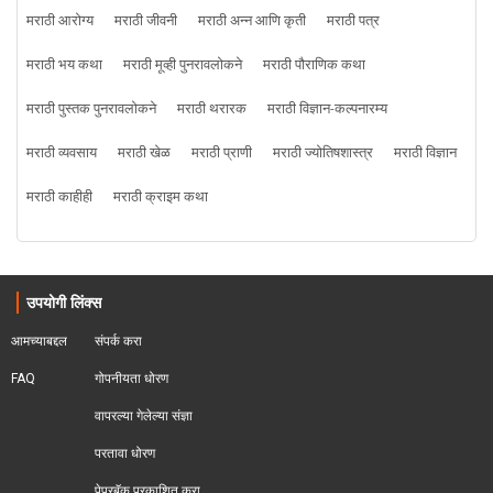
मराठी आरोग्य
मराठी जीवनी
मराठी अन्न आणि कृती
मराठी पत्र
मराठी भय कथा
मराठी मूव्ही पुनरावलोकने
मराठी पौराणिक कथा
मराठी पुस्तक पुनरावलोकने
मराठी थरारक
मराठी विज्ञान-कल्पनारम्य
मराठी व्यवसाय
मराठी खेळ
मराठी प्राणी
मराठी ज्योतिषशास्त्र
मराठी विज्ञान
मराठी काहीही
मराठी क्राइम कथा
उपयोगी लिंक्स
आमच्याबद्दल
संपर्क करा
FAQ
गोपनीयता धोरण
वापरल्या गेलेल्या संज्ञा
परतावा धोरण 
पेपरबॅक प्रकाशित करा