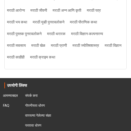
मराठी आरोग्य
मराठी जीवनी
मराठी अन्न आणि कृती
मराठी पत्र
मराठी भय कथा
मराठी मूव्ही पुनरावलोकने
मराठी पौराणिक कथा
मराठी पुस्तक पुनरावलोकने
मराठी थरारक
मराठी विज्ञान-कल्पनारम्य
मराठी व्यवसाय
मराठी खेळ
मराठी प्राणी
मराठी ज्योतिषशास्त्र
मराठी विज्ञान
मराठी काहीही
मराठी क्राइम कथा
उपयोगी लिंक्स
आमच्याबद्दल
संपर्क करा
FAQ
गोपनीयता धोरण
वापरल्या गेलेल्या संज्ञा
परतावा धोरण 