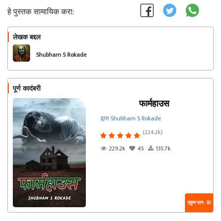
हे पुस्तक सामायिक करा:
लेखक बद्दल
फॉलो करा
Shubham S Rokade
पूर्ण कादंबरी
फार्महाउस
द्वारा Shubham S Rokade
(224.2k)
229.2k
45
135.7k
एकूण भाग : 10