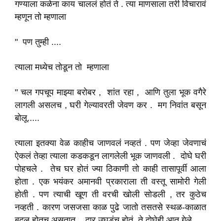
गण्याला कळेना काय चाललं होतं ते . त्या माणसाला तरी विचारावं
म्हणून तो म्हणाला
" पण तुम्ही ....
त्याला मध्येच तोडून तो म्हणाला
" चल गपचूप माझ्या बरोबर , शांत रहा , आणि तुला भूक वगैरे
लागली असलच , घरी गेल्यावरती जेवण कर . मग निवांत बसून
बोलू.....
त्याला इतक्या वेळ काहीच जाणवलं नव्हतं . पण जेव्हा जेवणाचं
ऐकलं तेव्हा त्याला कडकडून लागलेली भूक जाणवली . दोघे घरी
पोहचले . तेच घर होतं ज्या ठिकाणी तो काही तासापूर्वी आला
होता . एक भयंकर अमानवी प्रकाराला ती वस्तू सामोरी गेली
होती . पण त्याची खूण ती वरची खोली सोडली , तर कुठेच
नव्हती . कारण जसजसा काळ पुढे जातो तसतसे स्थळ-काळात
बदल होतच असतात . दार उघडंच होतं .ते दोघेही आत गेले....