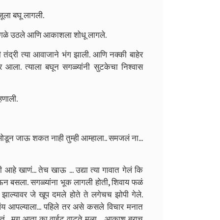
ाजूला बघू लागली.
तसे सगळे उठले आणि आकाशला शोधू लागले.
 तंद्री त्या आवाजाने भंग झाली. आणि नक्की बाहेर
हेर आला. त्याला बघून सगळ्यांनी सुटकेचा निश्वास
्हणाली.
 सोडून जाऊ शकत नाही तुम्ही आम्हाला.. समजलं ना...
आहे खाणं... तेच खाऊ ... उद्या त्या गावात गेलं कि
ऊन बसला. सगळ्यांना भूक लागली होती, शिवाय फळं
न झाल्यावर जे खूप दमले होते ते लगेचच झोपी गेले.
य आपल्याला... पहिले तर असे कसले विचार मनात
ं होतं... मग आता का वाईट वाटते मला.... आकाश बराच