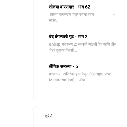
तोतया वारसदार - भाग 62
तोतया वारसदार पात्र रचना बबन -
सारंग...
बंद बंगल्याचे गूढ - भाग 2
&nbsp; प्रकरण 2: सकाळी आठची वेळ आणि तीन
चेहरे दुसऱ्या दिवशी...
लैंगिक समस्या - 5
# भाग ५ : अतिरेकी हस्तमैथुन (Compulsive
Masturbation) – डोपा...
श्रेणी