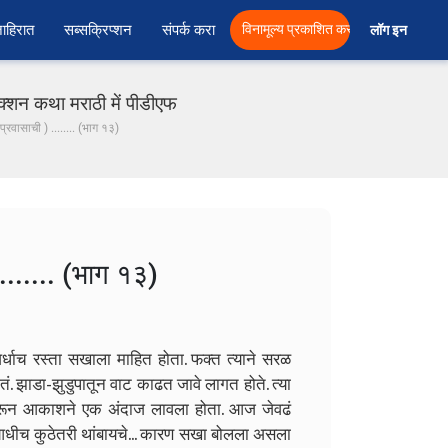
ाहिरात
सब्सक्रिप्शन
संपर्क करा
विनामूल्य प्रकाशित करा
लॉग इन  
क्शन कथा मराठी में पीडीएफ
्रवासाची ) ........ (भाग १३)
....... (भाग १३)
्धाच रस्ता सखाला माहित होता. फक्त त्याने सरळ
ोतं. झाडा-झुडुपातून वाट काढत जावे लागत होते. त्या
ावरून आकाशने एक अंदाज लावला होता. आज जेवढं
ा आधीच कुठेतरी थांबायचे... कारण सखा बोलला असला