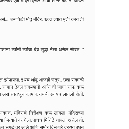
 अंतरावर एक मंदिर दिसलं. आकाश सगळयांना घेऊन
ं..... बऱ्यापैकी मोठ्ठ मंदिर. फक्त त्यात मूर्ती काय ती
ाताना त्यांनी त्यांचा देव सुद्धा नेला असेल सोबत.. "
ल झोपायला, इथेच थांबू आजही रात्र... उद्या सकाळी
 ते. सामान ठेवलं सगळ्यांनी आणि ती जागा साफ करू
ना असं स्वतःहून काम करायची सवयच लागली होती.
काश, मंदिराचे निरीक्षण करू लागला. मंदिराच्या
ा जिन्याने वर गेला. पाचच मिनिटे थांबला असेल तो.
ून सगळे वर आले आणि समोर दिसणारे द्रुश्य बघून