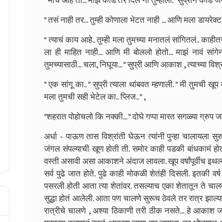
" मीच आहे तो... माझं कार्ड तर दिलं ना तुम्हाला." सुप्रीने कार्ड जप
" तसं नाही तर... तुम्ही कोणाला भेटत नाही ... आणि मला डायरेक्ट क
" त्याचं काय आहे.. तुम्ही मला तुमच्या मनातलं सांगितलं.. काह
ला ही माहित नाही... आणि मी बोललो होतो... माझं नावं सांग
तुमच्यासाठी... चला, निघूया... " सुप्री आणि आकाश , त्याच्या विश
" एक सांगू का.. " सुप्री त्याला थांबवत म्हणाली. " मी तुमची 
मला तुमची सही भेटेल का.. प्लिज.. " ,
"शहरात पोहोचलो कि नक्की... " दोघे गप्पा मारत सगळ्या ग्रुप
अर्धा - पाऊण तास विश्रांती घेऊन त्यांनी पुन्हा चालायला
जंगल संपल्याची खूण होती ती. समोर काही पडकी बांधकामं होती
वस्ती असावी असा आकाशने अंदाज लावला. खूप वर्षांपूर्वीच इथल
सर्व पुढे जात होते. पुढे काही मोकळी शेतंही दिसली. इतकी वर्
पसरली होती आता त्या शेतांवर. तसल्याच एका शेतातून ते चालत हो
सुद्धा होतं आलेली. आता पण चालणे सुरूच ठेवले तर रात्र झा
रात्रीचे चालणे , अश्या ठिकाणी तरी ठीक नसते... हे आकाश ज