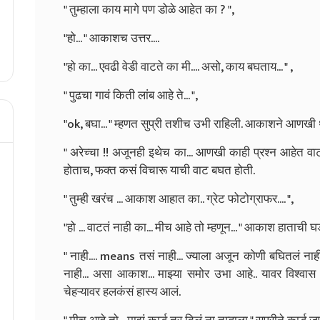
" तुम्हाला काय मागे पण डोळे आहेत का ? ",
"हो... " आकाशच उत्तर....
"हो का... एवढी वेडी वाटते का मी.... असो, काय बघताय... " ,
" पुढचा गावं किती लांब आहे ते... ",
"ok, बघा... " म्हणत सुप्री तशीच उभी राहिली. आकाशने आणखी थ
" अरेच्चा !! अजूनही इथेच का... आणखी काही प्रश्न आहेत वाटते
होताच, फक्त कसं विचारू याची वाट बघत होती.
" तुम्ही खरंच ... आकाश आहात का.. ग्रेट फोटोग्राफर.... ",
"हो ... वाटतं नाही का... मीच आहे तो म्हणून... " आकाश हाताची 
" नाही.... means तसं नाही... ज्याला अजून कोणी बघितलं ना
नाही... असा आकाश... माझ्या समोर उभा आहे.. यावर विश्व
चेहऱ्यावर हलकंसं हास्य आलं.