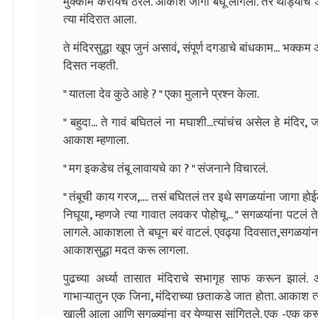
मुक्काम करायचं ठरलं. आकाश जागा बघू लागला. तर थोड्याच
त्या मंदिरात आला.
ते मंदिरसुद्धा खूप जुनं असावं, संपूर्ण दगडाचे बांधकाम... भक्कम अस
दिसत नव्हती.
" यातला देव कुठे आहे ? " एका मुलाने प्रश्न केला.
" बहुदा... ते गावं बघितलं ना मघाशी...त्यांचंच असेल हे मंदिर, ज
आकाश म्हणाला.
" मग इकडेच तंबू लावायचे का ? " संजनाने विचारलं.
" तंबूची काय गरज,.... तसं बघितलं तर इथे सगळयांना जागा होई
निघूया, म्हणजे त्या गावात लवकर पोहोचू... " सगळयांना पटलं
लागले. आकाशला ते बघून बरं वाटलं. एवढ्या दिवसात,सगळयां
आकाशसुद्धा मदत करू लागला.
पुढच्या अर्ध्या तासात मंदिराचे सभागृह साफ करून झालं. आ
गाभाऱ्यातुन एक जिना, मंदिराच्या छताकडे जात होता. आकाश त्य
खाली आला आणि सगळ्यांना वर येण्यास सांगितले. एक -एक कर