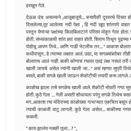
हरखून गेले.
देऊळ उंच असल्याने ,आजूबाजूचे.... बऱ्यापैकी दूरवरचे दिसत
दिसलेल्या,पूर आलेल्या नदी पेक्षा , हि नदी खूप शांतपणे वा
परतून येणाऱ्या पक्षांच्या किलबिलाटाने परिसर मोहून गेला होता.
होती. संध्याकाळची शांत हवा वाहत होती. शिवाय तिथून पुढच्या ग
पोहोचू आपण तिथे... आणि गाडी भेटलीच तर.... " आकाश बोलता 
कधीपासून.. हे त्याच्या लक्षात आलं. उद्या, या सगळ्यांबरोबर तीह
बोलताच आलं नाही. बाकी कोणाचं त्यावर एवढं लक्ष नसलं तरी सुप्
खाली जायचे असेल त्यांनी खाली जा... " असं म्हणत सुप्री ति
बसले, बाकी सगळे खाली जाऊन शेकोटीची तयारी करू लागले. आ
काळोख झाला तसे सगळेच खाली आले. शेकोटी भोवती गप्पा सुरु झ
होती. कुठे गेला .... गेली असती शोधायला परंतु सगळे तिथेच ब
मग..आकाश त्या मंदिराच्या काळोख्या गाभाऱ्यात एकचित्त बसून हो
त्याची काळजी वाटू लागली. कुठे गेला असेल.... बाकीच्या गप्प
कळली.
" काय झालंय नक्की तुला... ? ",