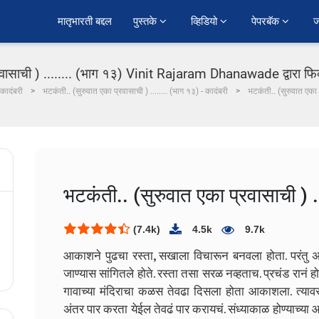
﻿मातृभारती बद्दल
पुस्तके 
व्हिडियो 
पेपरबॅक 
ज
रवासाची ) ........ (भाग १३) Vinit Rajaram Dhanawade द्वारा फि
 कादंबरी
भटकंती.. (सुरुवात एका प्रवासाची ) ........ (भाग १३) - कादंबरी
भटकंती.. (सुरुवात एका प
भटकंती.. (सुरुवात एका प्रवासाची ) .
(7.4k)
4.5k
9.7k
आकाशने पुढचा रस्ता, सखाला विचारून बनवला होता. परंतु अर
जाण्यास सांगितले होते. रस्ता तसा सरळ नव्हताच. प्रचंड रानं ह
गावाच्या मंदिराचा कळस तेवढा दिसला होता आकाशला. त्य
अंतर पार करता येईल तेवढं पार करायचं. संध्याकाळ होण्याच्य