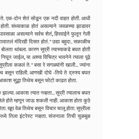
 होते. एक-दोन शेतं सोडून एक नदी वाहत होती. आधी
हत होती. संध्याकाळ होतं असल्याने जवळच्या झाडावर
 पावसाळा असल्याने सर्वच शेतं, हिरवाईने फुलून गेली
ावातलं मंदिरही दिसत होतं. " उद्या बहुदा.. सकाळीच
बोलता थांबला. कारण सुप्री त्याच्याकडे बघत होती
ी निघून जाईल, या अश्या विचित्र भावनेने त्याला पूढे
रीला कळलं ते. " बसा रे सगळ्यांनी खाली... ज्यांना
थेच बसून राहिली. आणखी दोघे -तिघे ते द्रुश्य बघत
काश सुद्धा तिथेच बसून फोटो काढत होता.
ाल्या. आकाश त्यात नव्हता... सुप्री त्यालाच बघत
सलेले होते म्हणून जाऊ शकली नाही. आकाश होता कुठे
ता. खूप वेळ तिथेच बसून विचार चालू होता. सुप्रीला
ामध्ये तिला इंटरेस्ट नव्हता. संजनाला तिची चुळबुळ