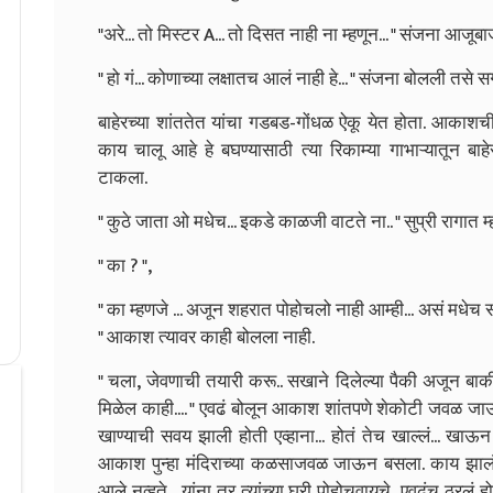
"अरे... तो मिस्टर A... तो दिसत नाही ना म्हणून... " संजना आजूब
" हो गं... कोणाच्या लक्षातच आलं नाही हे... " संजना बोलली 
बाहेरच्या शांततेत यांचा गडबड-गोंधळ ऐकू येत होता. आकाशची
काय चालू आहे हे बघण्यासाठी त्या रिकाम्या गाभाऱ्यातून बा
टाकला.
" कुठे जाता ओ मधेच... इकडे काळजी वाटते ना.. " सुप्री रागात म
" का ? ",
" का म्हणजे ... अजून शहरात पोहोचलो नाही आम्ही... असं मधेच
" आकाश त्यावर काही बोलला नाही.
" चला, जेवणाची तयारी करू.. सखाने दिलेल्या पैकी अजून बाकी 
मिळेल काही.... " एवढं बोलून आकाश शांतपणे शेकोटी जवळ जा
खाण्याची सवय झाली होती एव्हाना... होतं तेच खाल्लं... खाऊ
आकाश पुन्हा मंदिराच्या कळसाजवळ जाऊन बसला. काय झालं
आले नव्हते... यांना तर त्यांच्या घरी पोहोचवायचे ,एवढंच ठरल