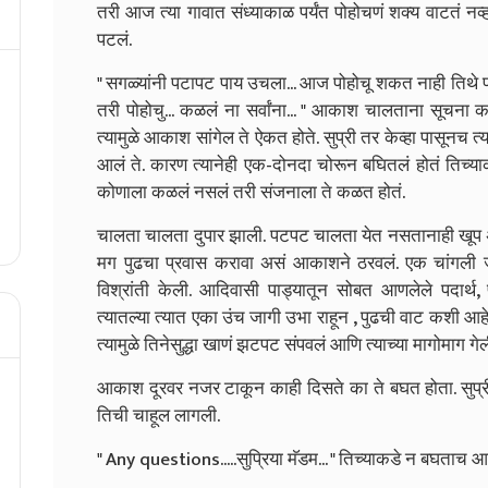
तरी आज त्या गावात संध्याकाळ पर्यंत पोहोचणं शक्य वाटतं नव्हत
पटलं.
" सगळ्यांनी पटापट पाय उचला... आज पोहोचू शकत नाही तिथे पण
तरी पोहोचु... कळलं ना सर्वांना... " आकाश चालताना सूचना क
त्यामुळे आकाश सांगेल ते ऐकत होते. सुप्री तर केव्हा पासूनच 
आलं ते. कारण त्यानेही एक-दोनदा चोरून बघितलं होतं तिच्याकड
कोणाला कळलं नसलं तरी संजनाला ते कळत होतं.
चालता चालता दुपार झाली. पटपट चालता येत नसतानाही खूप अंत
मग पुढचा प्रवास करावा असं आकाशने ठरवलं. एक चांगली ज
विश्रांती केली. आदिवासी पाड्यातून सोबत आणलेले पदार
त्यातल्या त्यात एका उंच जागी उभा राहून , पुढची वाट कशी आहे 
त्यामुळे तिनेसुद्धा खाणं झटपट संपवलं आणि त्याच्या मागोमाग गेल
आकाश दूरवर नजर टाकून काही दिसते का ते बघत होता. सुप्री 
तिची चाहूल लागली.
" Any questions.....सुप्रिया मॅडम... " तिच्याकडे न बघताच 