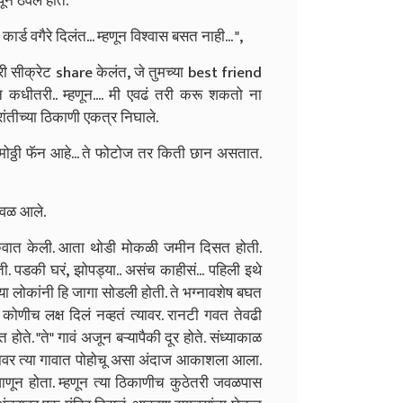
ून ठेवलं होतं.
ार्ड वगैरे दिलंत... म्हणून विश्वास बसत नाही... ",
ीतरी सीक्रेट share केलंत, जे तुमच्या best friend
ेन कधीतरी.. म्हणून.... मी एवढं तरी करू शकतो ना
्रांतीच्या ठिकाणी एकत्र निघाले.
खूप मोठ्ठी फॅन आहे... ते फोटोज तर किती छान असतात.
 जवळ आले.
 सुरुवात केली. आता थोडी मोकळी जमीन दिसत होती.
. पडकी घरं, झोपड्या.. असंच काहीसं... पहिली इथे
्या लोकांनी हि जागा सोडली होती. ते भग्नावशेष बघत
ष कोणीच लक्ष दिलं नव्हतं त्यावर. रानटी गवत तेवढी
ते. "ते" गावं अजून बऱ्यापैकी दूर होते. संध्याकाळ
ल्यावर त्या गावात पोहोचू असा अंदाज आकाशला आला.
ाणून होता. म्हणून त्या ठिकाणीच कुठेतरी जवळपास