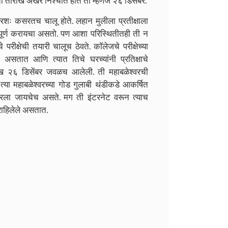
 तारीख अखेर निश्चीत होते ती म्हणजे २६ डिसेंबर.
अक्षरशः कसरतच चालू होते. लहान मुलीला प्रतीक्षाला
ास पूर्ण करायचा असतो. पण आशा परिस्थितीतही ती न
ीक्षेची तयारी चालूच ठेवते. कॉलेजचे परीक्षेच्या
सतात आणि त्यात तिचे घरच्यांनी प्रतिक्षाचे
ीख २६ डिसेंबर जवळच आलेली. ती महाबळेश्वरची
ा महाबळेश्वरच्या गोड गुलाबी थंडीकडे आकर्षित
वरला जायचेच असते. मग ती इंटरनेट वरून त्याच
राहिलेले असतात.