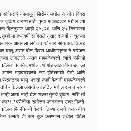
या ऑफिसचे कामातून डिसेंबर मधील ते तीन दिवस
 बुकिंग करण्यासाठी पुन्हा महाबळेश्वर मधील त्या
्पना दिलेनुसार आम्ही २५, २६ आणि २७ डिसेंबरला
. तुम्ही मागच्यावर्षी सांगितले नुसार दरवर्षी न चुकता
व्यवस्थापक आर्यनला लगेचच फोनवर सांगतात. तिकडे
 आवर चालू असते दोन दिवस आधीपासूनच ते सर्वजण
ता लागलेली असते महाबळेश्वरचे त्यांचे फॅमिली
मधील कॉलेज पिकनिकमधील त्या गोड आठवणींना उजाळा
आर्यन महाबळेश्वरचे त्या हॉटेलमध्ये येतो आणि
ींचा फेरफटका चालू असतो. काही वेळानी महाबळेश्वरचे
्रीतीनेच केलेला असतो त्या हॉटेल मधील रूम नं ५०२
ी आम्ही आता नाही घेऊ शकत तुमचे बुकिंग.. सॉरी ती
ऊ का??.." प्रीतीला समोरून फोनवरून उत्तर मिळते.
्या कॉलेज पिकनिकचे वेळची तिच्या रूमचे शेजारचीच
ाहिलेला असतो ती रूम बुक करण्यास तेथील हॉटेल