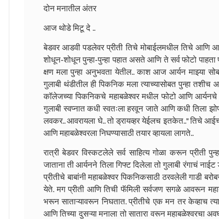
दोन मनातील अंतर
आज थोडे मिटू दे ..
बेडवर आडवी पडलेवर प्रीती तिचे मोबाईलमधील तिचे आणि आर्
शोधून-शोधून पुन्हा-पुन्हा पहात असते आणि ते सर्व फोटो पाहत
क्षण मला पुन्हा अनुभवता येतील.. काश आज आर्यन माझ्या सो
गुलाबी थंडीतील ही पिकनिक मला त्याच्यासोबत पुन्हा तशीच अ
कॉलेजच्या पिकनिकचे महाबळेश्वर मधील फोटो आणि आर्यनच
गुलाबी स्वप्नात कधी स्वतःला हरवून जाते आणि कधी तिला झोप
लवकर.. आवरायला घे.. तो ड्रायव्हर येईलच इतकेत.." तिचे आईच्
आणि महाबळेश्वरला निघण्यासाठी तयार व्हायला लागते..
रात्री बेडवर विस्कटलेले सर्व साहित्य गोळा करून प्रीती पुन
जाताना ती आर्यनने तिला गिफ्ट दिलेला तो गुलाबी रंगाचं नाईट 
प्रीतीचे बाबांनी महाबळेश्वर पिकनिकसाठी ठरवलेली गाडी बरोबर
येते. मग प्रीती आणि तिची फॅमिली सर्वजण सगळे आवरून महाबळ
भरून साताऱ्यावरून निघतात. प्रीतीचे एक मन तर केव्हाच त्य
आणि तिच्या दुसऱ्या मनाला तो सातारा वरून महाबळेश्वरचा अवघ