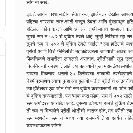
सांग ना सखे..
इकडे आर्यन प्रशासकीय सेवेत रुजू झालेनंतर देखील आपल्
पहिल्या सारखेच स्वतःसाठी राखून ठेवतो आणि मुंबईमधून हॉटेल
हॉटेलला फोन करतो आणि "हा सर.. तुम्ही मागेच आम्हाला कल
तुमचे रूम नं ५०२ चे बुकिंग ठेवले आहे.. तुम्ही निश्चितं रहा सर.
तुमचे रूम नं ५०२ चे बुकिंग ठेवले जाईल.." त्या हॉटेलचे 
प्रीती आणि तिचे फॅमिलीची महाबळेश्वरला जाण्याची आवरा
पिकनिकचे तयारीला लागलेले असतात. प्रीतीलाही खूप उत्सुक
पिकनिकची. कारण तिलाही त्या बहाण्याने पुन्हा महाबळेश्वर
द्यायला मिळणार असतो.२५ डिसेंबरला सकाळी ठरलेप्रमाणे 
नेहमीप्रमाणेच त्याचा पुन्हा त्या गुलाबी थंडीत प्रीतीचे आठवण
त्या हॉटेलवर एक फोन येतो रूम बुकिंग करण्यासाठी. तो फोन प
चे बुकिंग करण्यासाठी.. पण "माफ करा मॅडम.. रूम नं ५०२ साठ
रूम अगोदरच आरक्षित आहे.. दुसऱ्या कोणत्या रूमचे बुकिंग घे
ती रूम न मिळालेने प्रीती थोडीशी नाराज होते, मग प्रीती त
रूम म्हणजेच रूम नं ५०१ ज्या रूममध्ये तेव्हा आर्यन र
व्यवस्थापकास सांगते.