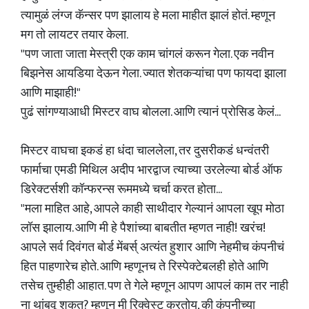
त्यामुळं लंग्ज कॅन्सर पण झालाय हे मला माहीत झालं होतं. म्हणून
मग तो लायटर तयार केला.
"पण जाता जाता मेस्त्री एक काम चांगलं करून गेला. एक नवीन
बिझनेस आयडिया देऊन गेला. ज्यात शेतकऱ्यांचा पण फायदा झाला
आणि माझाही!"
पुढं सांगण्याआधी मिस्टर वाघ बोलला. आणि त्यानं प्रोसिड केलं...
मिस्टर वाघचा इकडं हा धंदा चाललेला, तर दुसरीकडं धन्वंतरी
फार्माचा एमडी मिथिल अदीप भारद्वाज त्याच्या उरलेल्या बोर्ड ऑफ
डिरेक्टर्सशी कॉन्फरन्स रूममध्ये चर्चा करत होता...
"मला माहित आहे, आपले काही साथीदार गेल्यानं आपला खूप मोठा
लॉस झालाय. आणि मी हे पैशांच्या बाबतीत म्हणत नाही! खरंच!
आपले सर्व दिवंगत बोर्ड मेंबर्स् अत्यंत हुशार आणि नेहमीच कंपनीचं
हित पाहणारेच होते. आणि म्हणूनच ते रिस्पेक्टेबलही होते आणि
तसेच तुम्हीही आहात. पण ते गेले म्हणून आपण आपलं काम तर नाही
ना थांबवू शकत? म्हणून मी रिक्वेस्ट करतोय, की कंपनीच्या