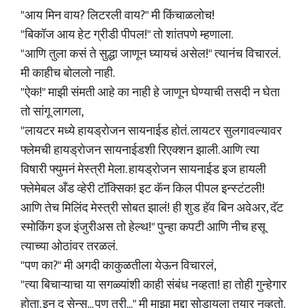
"आय मिन वाय? लिटरली वाय?" मी किंचाळलोच!
"बिकॉज आय हेट ग्रीडी पीपल!" तो शांतपणे म्हणाला.
"आणि तुला कसं ते सुद्धा जाणून घ्यायचं असेल!" त्यानंच विचारलं.
मी काहीच बोललो नाही.
"ऐक!" माझी संमती आहे का नाही हे जाणून घेण्याची तसदी न घेता
तो सांगू लागला,
"लायटर मध्ये हायड्रोजन सायनाईड होतं. लायटर सुलगावल्यावर
फ्लेमची हायड्रोजन सायनाईडशी रिएक्शन झाली. आणि त्या
विषारी फ्युमनं मेस्त्री मेला. हायड्रोजन सायनाईड इज हायली
फ्लेमेबल अँड व्हेरी टॉक्सिक! इट कॅन किल पीपल इन्स्टंटली!
आणि तेच मिलिंद मेस्त्री सोबत झालं! ही शुड हॅव बिन अवेअर, दॅट
स्मोकिंग इज इंजुरीअस तो हेल्थ!" पुन्हा कपटी आणि नीच हसू
त्याच्या ओठांवर तरळलं.
"पण का?" मी अगदी काकुळतीला येऊन विचारलं,
"त्या बिचाऱ्याचा या सगळ्यांशी काही संबंध नव्हता! हा तोही गुन्हेगार
होता. इन द सेन्स... पण तरी..." मी माझा मुद्दा सोडायला तयार नव्हतो.