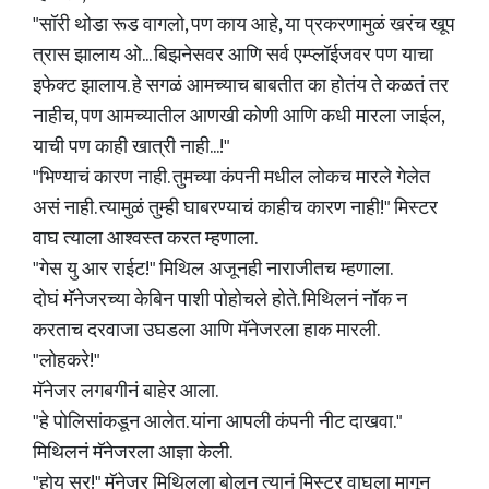
"सॉरी थोडा रूड वागलो, पण काय आहे, या प्रकरणामुळं खरंच खूप
त्रास झालाय ओ... बिझनेसवर आणि सर्व एम्प्लॉईजवर पण याचा
इफेक्ट झालाय. हे सगळं आमच्याच बाबतीत का होतंय ते कळतं तर
नाहीच, पण आमच्यातील आणखी कोणी आणि कधी मारला जाईल,
याची पण काही खात्री नाही...!"
"भिण्याचं कारण नाही. तुमच्या कंपनी मधील लोकच मारले गेलेत
असं नाही. त्यामुळं तुम्ही घाबरण्याचं काहीच कारण नाही!" मिस्टर
वाघ त्याला आश्वस्त करत म्हणाला.
"गेस यु आर राईट!" मिथिल अजूनही नाराजीतच म्हणाला.
दोघं मॅनेजरच्या केबिन पाशी पोहोचले होते. मिथिलनं नॉक न
करताच दरवाजा उघडला आणि मॅनेजरला हाक मारली.
"लोहकरे!"
मॅनेजर लगबगीनं बाहेर आला.
"हे पोलिसांकडून आलेत. यांना आपली कंपनी नीट दाखवा."
मिथिलनं मॅनेजरला आज्ञा केली.
"होय सर!" मॅनेजर मिथिलला बोलून त्यानं मिस्टर वाघला मागून