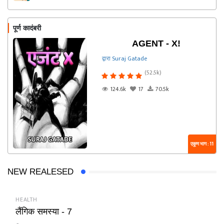
पूर्ण कादंबरी
AGENT - X!
द्वारा Suraj Gatade
(52.5k)
124.6k
17
70.5k
एकूण भाग : 11
NEW REALESED
HEALTH
लैंगिक समस्या - 7