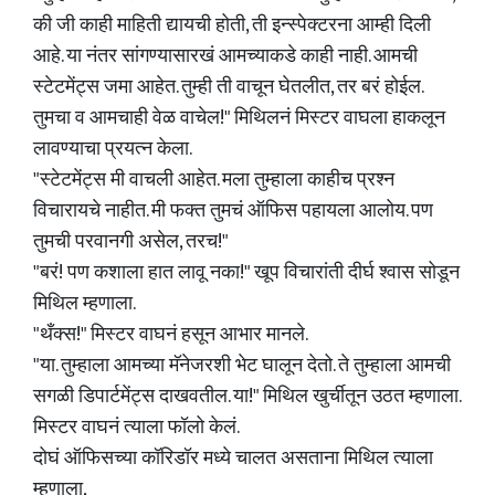
की जी काही माहिती द्यायची होती, ती इन्स्पेक्टरना आम्ही दिली
आहे. या नंतर सांगण्यासारखं आमच्याकडे काही नाही. आमची
स्टेटमेंट्स जमा आहेत. तुम्ही ती वाचून घेतलीत, तर बरं होईल.
तुमचा व आमचाही वेळ वाचेल!" मिथिलनं मिस्टर वाघला हाकलून
लावण्याचा प्रयत्न केला.
"स्टेटमेंट्स मी वाचली आहेत. मला तुम्हाला काहीच प्रश्न
विचारायचे नाहीत. मी फक्त तुमचं ऑफिस पहायला आलोय. पण
तुमची परवानगी असेल, तरच!"
"बरं! पण कशाला हात लावू नका!" खूप विचारांती दीर्घ श्वास सोडून
मिथिल म्हणाला.
"थँक्स!" मिस्टर वाघनं हसून आभार मानले.
"या. तुम्हाला आमच्या मॅनेजरशी भेट घालून देतो. ते तुम्हाला आमची
सगळी डिपार्टमेंट्स दाखवतील. या!" मिथिल खुर्चीतून उठत म्हणाला.
मिस्टर वाघनं त्याला फॉलो केलं.
दोघं ऑफिसच्या कॉरिडॉर मध्ये चालत असताना मिथिल त्याला
म्हणाला,