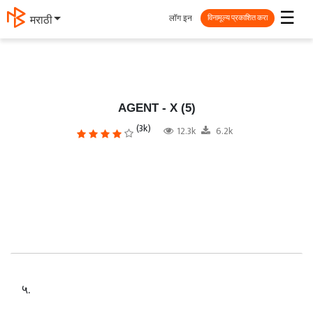
☰
लॉग इन
தமிழ்
विनामूल्य प्रकाशित करा
AGENT - X (5)
(3k)
12.3k
6.2k
५.