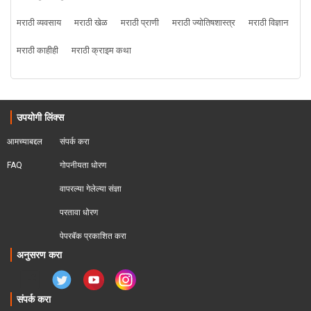
मराठी व्यवसाय
मराठी खेळ
मराठी प्राणी
मराठी ज्योतिषशास्त्र
मराठी विज्ञान
मराठी काहीही
मराठी क्राइम कथा
उपयोगी लिंक्स
आमच्याबद्दल
संपर्क करा
FAQ
गोपनीयता धोरण
वापरल्या गेलेल्या संज्ञा
परतावा धोरण 
पेपरबॅक प्रकाशित करा
अनुसरण करा
संपर्क करा