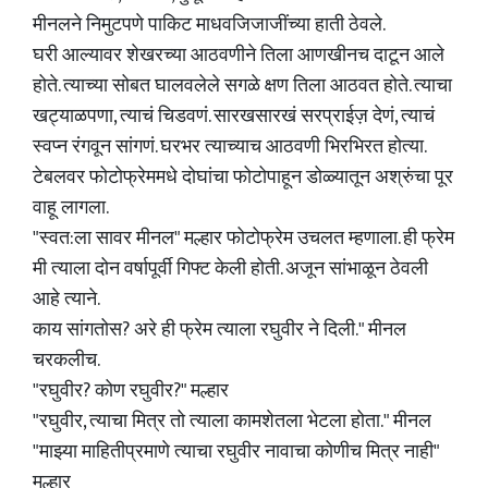
मीनलने निमुटपणे पाकिट माधवजिजाजींच्या हाती ठेवले.
घरी आल्यावर शेखरच्या आठवणीने तिला आणखीनच दाटून आले
होते. त्याच्या सोबत घालवलेले सगळे क्षण तिला आठवत होते. त्याचा
खट्याळपणा, त्याचं चिडवणं. सारखसारखं सरप्राईज़ देणं, त्याचं
स्वप्न रंगवून सांगणं. घरभर त्याच्याच आठवणी भिरभिरत होत्या.
टेबलवर फोटोफ्रेममधे दोघांचा फोटोपाहून डोळ्यातून अश्रुंचा पूर
वाहू लागला.
"स्वत:ला सावर मीनल" मल्हार फोटोफ्रेम उचलत म्हणाला. ही फ्रेम
मी त्याला दोन वर्षापूर्वी गिफ्ट केली होती. अजून सांभाळून ठेवली
आहे त्याने.
काय सांगतोस? अरे ही फ्रेम त्याला रघुवीर ने दिली." मीनल
चरकलीच.
"रघुवीर? कोण रघुवीर?" मल्हार
"रघुवीर, त्याचा मित्र तो त्याला कामशेतला भेटला होता." मीनल
"माझ्या माहितीप्रमाणे त्याचा रघुवीर नावाचा कोणीच मित्र नाही"
मल्हार