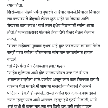
त्यात होता.
शिरोळ्याला पोहचे पर्यन्त दुपारचे साडेचार वाजले. विचारत विचारत
त्या पत्त्यावर ते पोहचले. शेखर कुठे आहे? या तिघांचा आणि
शेखरचा काय संबंध? याचं उत्तर इथेच मिळण्याची त्यांना आशा
होती. ते फार्महाऊसवर पोहचले तेव्हा तिथे शेखर येऊन गेल्याच
कळलं.
"शेखर साहेबांचा मुक्काम इथचं आहे. कुठं जवळपास कामाला गेलेत
रात्री परत येतील." वॉचमनच्या सांगण्याने सगळ्यांनाच हायसं
वाटलं.
"तो येईपर्यन्त धीर ठेवायलाच हवा." मल्हार
"साहेब शूटिंगला आले होते. सगळ्यांसोबत परत गेले बी पन
अचानक रात्रीला आले. एकटेच. अजून काय काम शिल्लक हाय ते
करुनच घेतो म्हनले. मी आमच्या मालकांना विचारलं ते आमचं
पाटिल साहेब. ते हो म्हनले....रायलं असेल एखांद काम. काम झालं
नसेल म्हनून परत आले असनार...म्हनून इथे एंट्री मिळाली, आमी
असं कधी बी करत नाय.एक रुम दिली हाय. तुमी त्यांच पाव्हनं