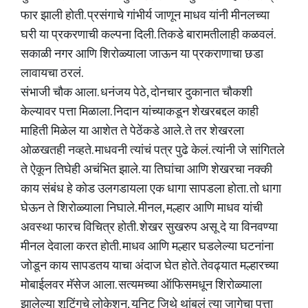
फार झाली होती. प्रसंगाचे गांभीर्य जाणून माधव यांनी मीनलच्या
घरी या प्रकरणाची कल्पना दिली. तिकडे बारामतीलाही कळवलं.
सकाळी नगर आणि शिरोळ्याला जाऊन या प्रकराणाचा छडा
लावायचा ठरलं.
संभाजी चौक आला. धनंजय पेठे, दोनचार दुकानात चौकशी
केल्यावर पत्ता मिळाला. निदान यांच्याकडून शेखरबद्दल काही
माहिती मिळेल या आशेत ते पेठेंकडे आले. ते तर शेखरला
ओळखतही नव्हते. माधवनी त्यांचं पत्र पुढे केलं. त्यांनी जे सांगितले
ते ऐकून तिघेही अचंभित झाले. या तिघांचा आणि शेखरचा नक्की
काय संबंध हे कोड उलगडायला एक धागा सापडला होता. तो धागा
घेऊन ते शिरोळ्याला निघाले. मीनल, मल्हार आणि माधव यांची
अवस्था फारच विचित्र होती. शेखर सुखरुप असू दे या विनवण्या
मीनल देवाला करत होती. माधव आणि मल्हार घडलेल्या घटनांना
जोडून काय सापडतय याचा अंदाज घेत होते. तेवढ्यात मल्हारच्या
मोबाईलवर मॅसेज आला. सत्यमच्या ऑफिसमधून शिरोळ्याला
झालेल्या शूटिंगचे लोकेशन, यूनिट जिथे थांबलं त्या जागेचा पत्ता