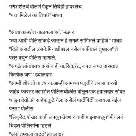
गणेशशेठचं बोलणं ऐकून तिघेही हादरलेच.
"पत्ता मिळेल का तिचा?" माधव
"आता कामशेत गाठायला हवं." मल्हार
"त्या आधी पोलिसांकडे जाऊन हे सगळं सांगितलं पाहिजे." माधव
"दिले असतील उसने. मिनाक्षीबद्दल नसेल सांगितलं तुम्हाला" ते
पत्र बघुन पोलिस म्हणाले.
"सगळे सांगतातच असं नाही ना. सिक्रेट, जपत जगत असतात
कित्येक जणं." हवालदार
"आम्ही शोधतो ना त्यांना. आम्ही आमच्या पद्धतीने तपास करतो
साहेब. फारतर कामशेत पोलिसचौकीत बोलून एक हवालदार सोबत
धाडून देतो. ओ साहेब. कुठे गेला असेलं पार्टीबिर्टी करायला. येईल
परत." पोलीस
"सिक्रेट, शेखर काही लपवून ठेवणार नाही माझ्यापासून" मीनलनं
चिडत पोलिसांना म्हंटलं
"असं तुम्हाला वाटतं" हवालदार