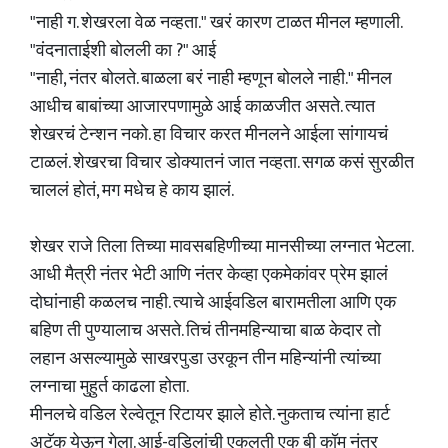
"नाही ग. शेखरला वेळ नव्हता." खरं कारण टाळत मीनल म्हणाली.
"वंदनाताईशी बोलली का ?" आई
"नाही, नंतर बोलते. बाळला बरं नाही म्हणून बोलले नाही." मीनल
आधीच बाबांच्या आजारपणामुळे आई काळजीत असते. त्यात
शेखरचं टेन्शन नको. हा विचार करत मीनलने आईला सांगायचं
टाळलं. शेखरचा विचार डोक्यातनं जात नव्हता. सगळ कसं सुरळीत
चाललं होतं, मग मधेच हे काय झालं.
शेखर राजे तिला तिच्या मावसबहिणीच्या मानसीच्या लग्नात भेटला.
आधी मैत्री नंतर भेटी आणि नंतर केव्हा एकमेकांवर प्रेम झालं
दोघांनाही कळलच नाही. त्याचे आईवडिल बारामतीला आणि एक
बहिण ती पुण्यालाच असते. तिचं तीनमहिन्याचा बाळ केदार तो
लहान असल्यामुळे साखरपुडा उरकून तीन महिन्यांनी त्यांच्या
लग्नाचा मुहुर्त काढला होता.
मीनलचे वडिल रेल्वेतून रिटायर झाले होते. नुकताच त्यांना हार्ट
अटॅक येऊन गेला. आई-वडिलांची एकुलती एक बी कॉम नंतर