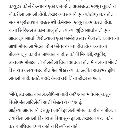
कंप्युटर कोर्स केल्यावर एका एजन्सीत अकाउंटंट म्हणून नुकतीच
नोकरीला लागली होती. शेखर व्यवसायाने एक फोटोग्राफर होता.
सत्यम प्रॉडक्शन हाऊसमधे कॅमेरामन म्हणून काम करत होता.
नव्या सिरिअलचं काम चालु होतं. त्याच्या शूटिंगसाठीच तो एक
आठवड्यासाठी शिरोळ्याला एका फार्महाउसवर गेला होता. जायच्या
आधी मीनलला भेटला. रोज फोनवर गप्पा होत होत्या. त्याच्या
बोलण्यातून काहीच जाणवलं नाही, हं कोणी मिनाक्षी, रघुवीर,
उज्वलामामीबद्दल तो बोललेला तिला आठवत होतं. मीनलच्या भोवती
विचारांच वलय गडद होत गेलं. शेखरच्या काळजीत रात्रभर झोप
लागली नाही. पहाटे पहाटे केव्हा तरी तिचा डोळा लागला.
"मीने, उठ आठ वाजले. ऑफिस नाही का? आज भावेकाकूंकडून
पिकोफॉललादिलेली साडी घेऊन ये ग." आई.
आईच्या आवाजाने दचकून जागी झालेली मीनल काहीच न बोलता
तयारीला लागली. विचारांचा पिंगा सुरु झाला. शेखरला परत फोन
करुन बघितला. पण काहीच रिस्पॉन्स नाही.