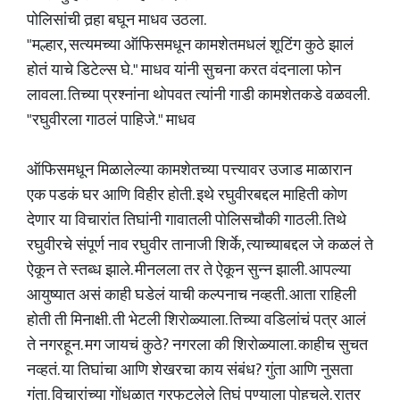
पोलिसांची तर्‍हा बघून माधव उठला.
"मल्हार, सत्यमच्या ऑफिसमधून कामशेतमधलं शूटिंग कुठे झालं
होतं याचे डिटेल्स घे." माधव यांनी सुचना करत वंदनाला फोन
लावला. तिच्या प्रश्नांना थोपवत त्यांनी गाडी कामशेतकडे वळवली.
"रघुवीरला गाठलं पाहिजे." माधव
ऑफिसमधून मिळालेल्या कामशेतच्या पत्त्यावर उजाड माळारान
एक पडकं घर आणि विहीर होती. इथे रघुवीरबद्दल माहिती कोण
देणार या विचारांत तिघांनी गावातली पोलिसचौकी गाठली. तिथे
रघुवीरचे संपूर्ण नाव रघुवीर तानाजी शिर्के, त्याच्याबद्दल जे कळलं ते
ऐकून ते स्तब्ध झाले. मीनलला तर ते ऐकून सुन्न झाली. आपल्या
आयुष्यात असं काही घडेलं याची कल्पनाच नव्हती. आता राहिली
होती ती मिनाक्षी. ती भेटली शिरोळ्याला. तिच्या वडिलांचं पत्र आलं
ते नगरहून. मग जायचं कुठे? नगरला की शिरोळ्याला. काहीच सुचत
नव्हतं. या तिघांचा आणि शेखरचा काय संबंध? गुंता आणि नुसता
गुंता. विचारांच्या गोंधळात गुरफटलेले तिघं पुण्याला पोहचले. रात्र