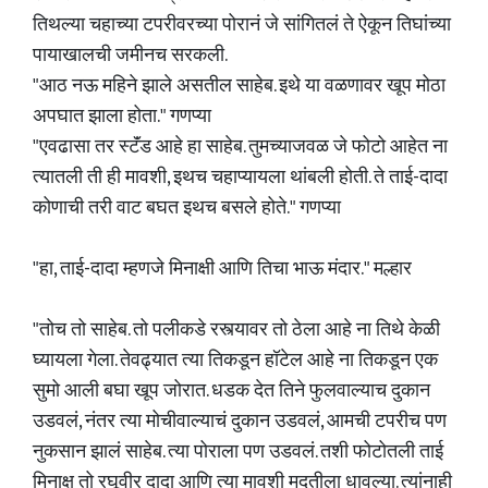
तिथल्या चहाच्या टपरीवरच्या पोरानं जे सांगितलं ते ऐकून तिघांच्या
पायाखालची जमीनच सरकली.
"आठ नऊ महिने झाले असतील साहेब. इथे या वळणावर खूप मोठा
अपघात झाला होता." गणप्या
"एवढासा तर स्टॅंड आहे हा साहेब. तुमच्याजवळ जे फोटो आहेत ना
त्यातली ती ही मावशी, इथच चहाप्यायला थांबली होती. ते ताई-दादा
कोणाची तरी वाट बघत इथच बसले होते." गणप्या
"हा, ताई-दादा म्हणजे मिनाक्षी आणि तिचा भाऊ मंदार." मल्हार
"तोच तो साहेब. तो पलीकडे रस्त्यावर तो ठेला आहे ना तिथे केळी
घ्यायला गेला. तेवढ्यात त्या तिकडून हॉटेल आहे ना तिकडून एक
सुमो आली बघा खूप जोरात. धडक देत तिने फुलवाल्याच दुकान
उडवलं, नंतर त्या मोचीवाल्याचं दुकान उडवलं, आमची टपरीच पण
नुकसान झालं साहेब. त्या पोराला पण उडवलं. तशी फोटोतली ताई
मिनाक्ष तो रघूवीर दादा आणि त्या मावशी मदतीला धावल्या. त्यांनाही