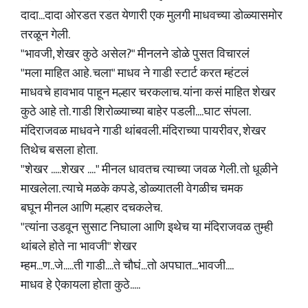
दादा...दादा ओरडत रडत येणारी एक मुलगी माधवच्या डोळ्यासमोर
तरळून गेली.
"भावजी, शेखर कुठे असेल?" मीनलने डोळे पुसत विचारलं
"मला माहित आहे. चला" माधव ने गाडी स्टार्ट करत म्हंटलं
माधवचे हावभाव पाहून मल्हार चरकलाच. यांना कसं माहित शेखर
कुठे आहे तो. गाडी शिरोळ्याच्या बाहेर पडली....घाट संपला.
मंदिराजवळ माधवने गाडी थांबवली. मंदिराच्या पायरीवर, शेखर
तिथेच बसला होता.
"शेखर .....शेखर ...." मीनल धावतच त्याच्या जवळ गेली. तो धूळीने
माखलेला. त्याचे मळके कपडे, डोळ्यातली वेगळीच चमक
बघून मीनल आणि मल्हार दचकलेच.
"त्यांना उडवून सुसाट निघाला आणि इथेच या मंदिराजवळ तुम्ही
थांबले होते ना भावजी" शेखर
म्हम...ण..जे.....ती गाडी....ते चौघं...तो अपघात...भावजी....
माधव हे ऐकायला होता कुठे.....