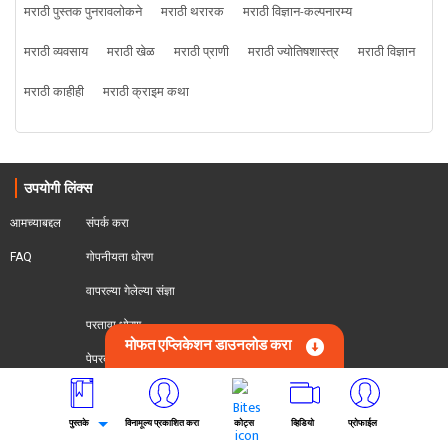
मराठी पुस्तक पुनरावलोकने
मराठी थरारक
मराठी विज्ञान-कल्पनारम्य
मराठी व्यवसाय
मराठी खेळ
मराठी प्राणी
मराठी ज्योतिषशास्त्र
मराठी विज्ञान
मराठी काहीही
मराठी क्राइम कथा
उपयोगी लिंक्स
आमच्याबद्दल
संपर्क करा
FAQ
गोपनीयता धोरण
वापरल्या गेलेल्या संज्ञा
परतावा धोरण 
मोफत एप्लिकेशन डाउनलोड करा
पेपरबॅक प्रकाशित करा
अनुसरण करा
पुस्तके
विनामूल्य प्रकाशित करा
कोट्स
व्हिडियो
प्रोफाईल