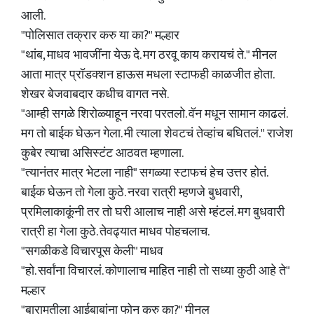
आली.
"पोलिसात तक्रार करु या का?" मल्हार
"थांब, माधव भावजींना येऊ दे. मग ठरवू काय करायचं ते." मीनल
आता मात्र प्रॉडक्शन हाऊस मधला स्टाफही काळजीत होता.
शेखर बेजवाबदार कधीच वागत नसे.
"आम्ही सगळे शिरोळ्याहून नरवा परतलो. वॅन मधून सामान काढलं.
मग तो बाईक घेऊन गेला. मी त्याला शेवटचं तेव्हांच बघितलं." राजेश
कुबेर त्याचा असिस्टंट आठवत म्हणाला.
"त्यानंतर मात्र भेटला नाही" सगळ्या स्टाफचं हेच उत्तर होतं.
बाईक घेऊन तो गेला कुठे. नरवा रात्री म्हणजे बुधवारी,
प्रमिलाकाकूंनी तर तो घरी आलाच नाही असे म्हंटलं. मग बुधवारी
रात्री हा गेला कुठे. तेवढ्यात माधव पोहचलाच.
"सगळीकडे विचारपूस केली" माधव
"हो. सर्वांना विचारलं. कोणालाच माहित नाही तो सध्या कुठी आहे ते"
मल्हार
"बारामतीला आईबाबांना फोन करु का?" मीनल