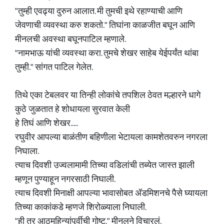
"तुम्ही एवढ्या दुरुन आलात. मी तुमची इथे रहाण्याची आणि
जेवणाची व्यवस्था करु शकतो." तिघांना काळजीत बघून आणि
मीनलची अवस्था बघूनपाटिल म्हणाले.
"नामभाऊ यांची व्यवस्था करा. तुमचे शेखर साहेब येईपर्यंत थांबा
तुम्ही." सांगत पाटिल गेलेत.
तिथे एका टेबलवर या तिन्ही लोकांचे तपशिल ठेवत मल्हारने धागे
कुठे जुळतात हे शोधायला सुरवात केली
हे तिघं आणि शेखर.....
रघुवीर आपल्या बाळंतीण बहिणीला भेटायला कामशेतवरुन नगरला
निघाला.
त्याच दिवशी उज्वलामामी तिच्या वडिलांची तब्येत जास्त झाली
म्हणून पुण्याहून नगरसाठी निघाली.
त्याच दिवशी मिनाक्षी आपल्या भावासोबत अ‍ॅडमिशनचे पैसे घ्यायला
तिच्या काकांकडे म्हणजे शिरोळ्याला निघाली.
"ही तर आठमहिन्यांपूर्वीची गोष्ट." मीनलने विचारलं.