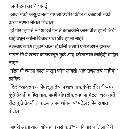
"अगं! डबा तर घे." आई
"आज नको. असु दे. मला यायला उशीर होईल ग. काळजी नको
करु." म्हणत मीनल निघाली.
"ही पोर म्हणजे नं." आईचं मन ते काळजीने कासावीस झालं. तिची
घाई बघून त्यांना विचारायचा धीर झाला नाही.
ठरल्याप्रमाणे मल्हार आला. दोघांनी सत्यम प्रॉडक्शन हाऊस
गाठलं. तिथे शेखर कालपासून कुठे आहे, कोणालाच काहिही माहित
नव्हतं.
"मॅडम मी त्याला काल पासून फोन लावतो आहे. उचलतच नाहीया."
झाकिर
"शिरोळ्यावरुन आलेपासून तेचा पत्ताच नाय. केमेरातील रीळ पन
कुठे ठेवली माहित नाय. आम्ही शोधतोय. तुम्हाला भेटला तर आधी
रीळ कुठे ठेवली ते कळवा. काम थांबलाय" पटेलसाहेब रागात
बोलला.
"बापरे! आता याला शोधायचं तरी कुठे?" या विचारानं तिला घेरी