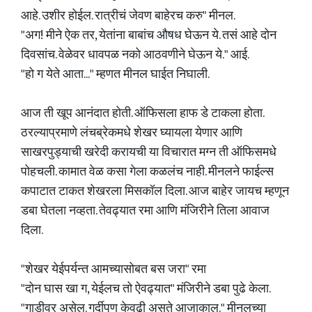
आहे. उशीर होईल. रात्रीचं जेवण बाहेरच करु" मीनल.
"अग! मीने ऐक तर, येतांना बाबांच औषध घेऊन ये. तसं आहे दोन
दिवसांच. वेळेवर धावपळ नको आठवणीने घेऊन ये." आई.
"हो ग येते आता..." म्हणत मीनल घाईत निघाली.
आज ती खूप आनंदात होती. ऑफिसला हाफ डे टाकला होता.
ठरल्याप्रमाणे लंचब्रेकमधे शेखर घ्यायला येणार आणि
साखरपुड्याची खरेदी करायची या विचारात मग्न ती ऑफिसमधे
पोहचली. कामात वेळ कसा गेला कळलंच नाही. मीनलने फाईल्स
कपाटात टाकत शेखरला मिसकॉल दिला. आज बाहेर जायच म्हणून
डबा घेतला नव्हता. तेवढ्यात रमा आणि मंजिरीने तिला आवाज
दिला.
"शेखर येईपर्यन्त आमच्यासोबत बस जरा" रमा
"दोन घास खा ग, येईलच तो ऐवढ्यात" मंजिरीने डबा पुढे केला.
"गाडीवर असेल. गर्दीपण केवढी असते आजाकाल." मीनलच्या