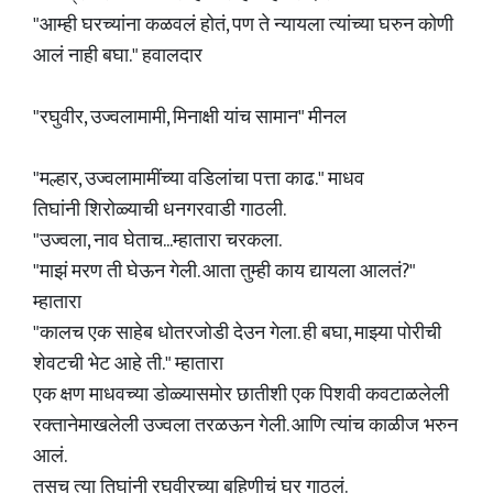
"आम्ही घरच्यांना कळवलं होतं, पण ते न्यायला त्यांच्या घरुन कोणी
आलं नाही बघा." हवालदार
"रघुवीर, उज्वलामामी, मिनाक्षी यांच सामान" मीनल
"मल्हार, उज्वलामामींच्या वडिलांचा पत्ता काढ." माधव
तिघांनी शिरोळ्याची धनगरवाडी गाठली.
"उज्वला, नाव घेताच...म्हातारा चरकला.
"माझं मरण ती घेऊन गेली. आता तुम्ही काय द्यायला आलतं?"
म्हातारा
"कालच एक साहेब धोतरजोडी देउन गेला. ही बघा, माझ्या पोरीची
शेवटची भेट आहे ती." म्हातारा
एक क्षण माधवच्या डोळ्यासमोर छातीशी एक पिशवी कवटाळलेली
रक्तानेमाखलेली उज्वला तरळऊन गेली. आणि त्यांच काळीज भरुन
आलं.
तसच त्या तिघांनी रघुवीरच्या बहिणीचं घर गाठलं.