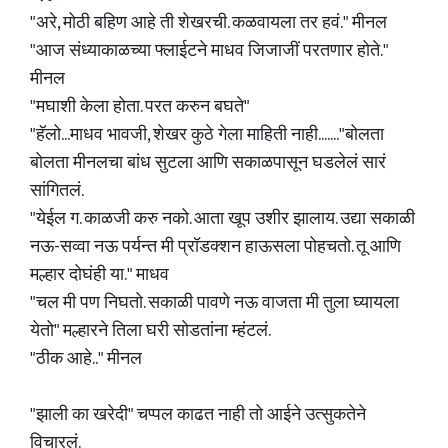
"अरे, मोठी बहिण आहे ती शेखरची. कळवायला तर हवं." मीनल
"आज संध्याकाळच्या फ्लाईटने माधव जिजाजीं परतणार होते."
मीनल
"मघाशी केला होता. परत करुन बघते"
"हॅलो...माधव भावजी, शेखर कुठे गेला माहिती नाही......."बोलता
बोलता मीनलचा बांध सुटला आणि सकाळपासून घडलेलं सारं
सांगितलं.
"येईल ग. काळजी करु नको. आता खूप उशीर झालाय. उद्या सकाळी
नऊ-सव्वा नऊ पर्यन्त मी प्रॉडक्शन हाऊसला पोहचतो. तू आणि
मल्हार दोघंही या." माधव
"चल मी पण निघतो. सकाळी पावणे नऊ वाजता मी तुला घ्यायला
येतो" मल्हारने तिला घरी सोडतांना म्हंटलं.
"ठीक आहे.." मीनल
"झाली का खरेदी" चप्पल काढत नाही तो आईने उत्सुकतेने
विचारलं.