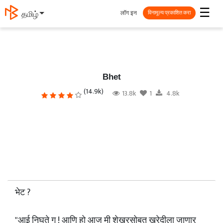
☰
लॉग इन
தமிழ்
विनामूल्य प्रकाशित करा
Bhet
(14.9k)
13.8k
1
4.8k
भेट ?
"आई निघते ग ! आणि हो आज मी शेखरसोबत खरेदीला जाणार