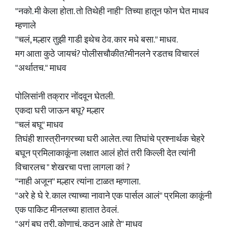
"नको. मी केला होता. तो तिथेही नाही" तिच्या हातून फोन घेत माधव
म्हणाले
"चलं, मल्हार तुझी गाडी इथेच ठेव. कार मधे बसा." माधव.
मग आता कुठे जायचं? पोलीसचौकीत?मीनलने रडतच विचारलं
"अर्थातच." माधव
पोलिसांनी तक्रार नोंदवून घेतली.
एकदा घरी जाऊन बघू? मल्हार
"चलं बघू" माधव
तिघंही शास्त्रीनगरच्या घरी आलेत. त्या तिघांचे प्रश्नार्थक चेहरे
बघून प्रमिलाकाकूंना लक्षात आलं होतं तरी किल्ली देत त्यांनी
विचारलच " शेखरचा पत्ता लागला कां ?
"नाही अजून" मल्हार त्यांना टाळत म्हणाला.
"अरे हे घे रे. काल त्याच्या नावाने एक पार्सल आलं" प्रमिला काकूंनी
एक पाकिट मीनलच्या हातात ठेवलं.
"अगं बघ तरी, कोणाचं, कुठून आहे ते" माधव