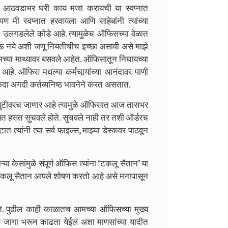
ता आठवडाभर घरी काय मजा करायची या स्वप्नात
ण मी स्वप्नात हरवायला आणि साहेबांनी त्यांच्या
 उलगडलेले कोडे आहे. त्यामुळेच ऑफिसच्या वेळात
ऊ नये अशी जणू नियतीचीच इच्छा असावी असे माझे
च्या माथ्यावर बसवले आहेत. ऑफिसातून निघायच्या
हे. ऑफिस मधल्या कर्मचार्‍यांच्या आनंदावर पाणी
दा अगदी कर्तव्यनिष्ठ भावनेने करत असतात.
 सुटीवरच जाणार आहे त्यामुळे ऑफिसात आज तासभर
 हसत हसत सुचवले होते. सुचवले नाही तर तशी ऑर्डरच
 त्यांनी त्या सर्व फाइल्स, मा‍झ्या डेस्कवर पाठवून
ऱ्या केसांमुळे संपूर्ण ऑफिस त्यांना ‘टकलू सैतान’ या
 टकलू सैतान आपले शोषण करतो आहे असे मनापासून
. पुढील काही काळातच आमच्या ऑफिसच्या मुख्य
ंची जागा भरून काढता येईल अशा माणसांच्या यादीत