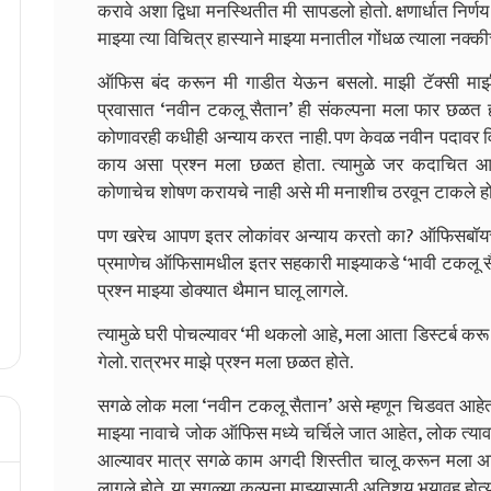
करावे अशा द्विधा मनस्थितीत मी सापडलो होतो. क्षणार्धात निर्ण
मा‍झ्या त्या विचित्र हास्याने मा‍झ्या मनातील गोंधळ त्याला नक्क
ऑफिस बंद करून मी गाडीत येऊन बसलो. माझी टॅक्सी माझ
प्रवासात ‘नवीन टकलू सैतान’ ही संकल्पना मला फार छळत होत
कोणावरही कधीही अन्याय करत नाही. पण केवळ नवीन पदावर 
काय असा प्रश्न मला छळत होता. त्यामुळे जर कदाचित आप
कोणाचेच शोषण करायचे नाही असे मी मनाशीच ठरवून टाकले हो
पण खरेच आपण इतर लोकांवर अन्याय करतो का? ऑफिसबॉयचे 
प्रमाणेच ऑफिसामधील इतर सहकारी माझ्याकडे ‘भावी टकलू स
प्रश्न मा‍झ्या डोक्यात थैमान घालू लागले.
त्यामुळे घरी पोचल्यावर ‘मी थकलो आहे, मला आता डिस्टर्ब कर
गेलो. रात्रभर माझे प्रश्न मला छळत होते.
सगळे लोक मला ‘नवीन टकलू सैतान’ असे म्हणून चिडवत आहेत. 
मा‍झ्या नावाचे जोक ऑफिस मध्ये चर्चिले जात आहेत, लोक त्या
आल्यावर मात्र सगळे काम अगदी शिस्तीत चालू करून मला 
लागले होते. या सगळ्या कल्पना माझ्यासाठी अतिशय भयावह होत्य