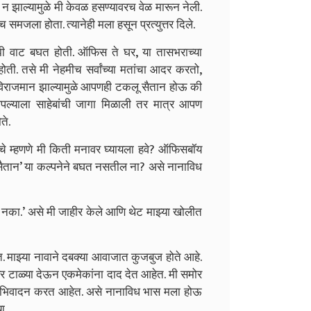
य न झाल्यामुळे मी केवळ हसण्यावरच वेळ मारून नेली.
ीच समजला होता. त्यानेही मला हसून प्रत्युत्तर दिले.
ी वाट बघत होती. ऑफिस ते घर, या तासभराच्या
ी. तसे मी नेहमीच सर्वांच्या मतांचा आदर करतो,
विराजमान झाल्यामुळे आपणही टकलू सैतान होऊ की
ल्याला साहेबांची जागा मिळाली तर मात्र आपण
ते.
म्हणणे मी किती मनावर घ्यायला हवे? ऑफिसबॉय
ैतान’ या कल्पनेने बघत नसतील ना? असे नानाविध
ू नका.’ असे मी जाहीर केले आणि थेट मा‍झ्या खोलीत
मा‍झ्या नावाने दबक्या आवाजात कुजबुज होते आहे.
वर टाळ्या देऊन एकमेकांना दाद देत आहेत. मी समोर
अभिवादन करत आहेत. असे नानाविध भास मला होऊ
ा.