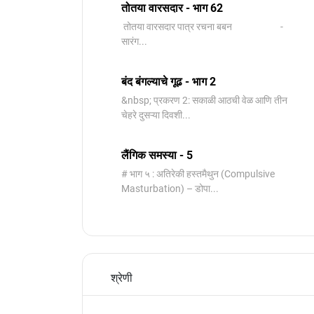
तोतया वारसदार - भाग 62
तोतया वारसदार पात्र रचना बबन -
सारंग...
बंद बंगल्याचे गूढ - भाग 2
&nbsp; प्रकरण 2: सकाळी आठची वेळ आणि तीन
चेहरे दुसऱ्या दिवशी...
लैंगिक समस्या - 5
# भाग ५ : अतिरेकी हस्तमैथुन (Compulsive
Masturbation) – डोपा...
श्रेणी