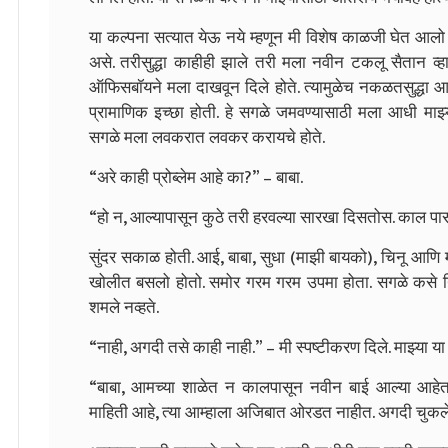
या कल्पना सत्यात येऊ नये म्हणून मी विशेष काळजी घेत आलो 
असे. तरीसुद्धा काहीही झाले तरी मला नवीन टकलू सैतान व
ऑफिसबॉयने मला दाखवून दिले होते. त्यामुळेच नकळतसुद्धा 
प्रामाणिक इच्छा होती. हे सगळे जमवण्यासाठी मला आधी मा‍झ्या 
सगळे मला लवकरात लवकर करायचे होते.
“अरे काही प्रोब्लेम आहे का?” – बाबा.
“हो न, आल्यापासून कुठे तरी हरवल्या सारखा दिसतोस. काल पास
सुंदर सकाळ होती. आई, बाबा, सुधा (माझी बायको), चिनू आणि मी
खोलीत बसलो होतो. समोर गरम गरम उपमा होता. सगळे कसे निव
शमले नव्हते.
“नाही, अगदी तसे काही नाही.” – मी स्पष्टीकरण दिले. मा‍झ्या या
“बाबा, आमच्या शाळेत न कालपासून नवीन बाई आल्या आहेत.
माहिती आहे, त्या आम्हाला अजिबात ओरडत नाहीत. अगदी चुकल