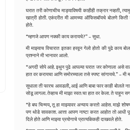
घरात तरी कोणाचीच माड्याविषयी काहीही तक्रार नव्हती, त्याम
खात्री होती. एकंदरीत मी आमच्या ऑफिसबॉयचे बोलणे किती मनाव
होते.
“म्हणजे आपण नक्की काय करायचे?” – सुधा.
मी मा‍झ्याच विचारात इतका हरवून गेलो होतो की पुढे काय बोला
प्रश्नाने मी भानावर आलो.
“अगदी सोपे आहे. इथुन पुढे आपल्या घरात जर कोणाला असे वाट
हात वर करायचा आणि समोरच्याला तसे स्पष्ट सांगायचे.” – मी म
सुधाला ती फारच आवडली, आई आणि बाबा फार काही बोलले नाही
सोडू लागला. तेव्हाच मी माझा स्वत:चा हात वर केला. ते पाहून 
“हे बघ चिन्मय, तू हा माझ्यावर अन्याय करतो आहेस. माझे शोषण हो
पण थोडे सावकाश. आत्ता आपण नाष्टा करत आहोत तो आधी पूर्ण क
दिले होते आणि मा‍झ्या प्रयोगाचे प्रात्यक्षिकही दाखवले होते.