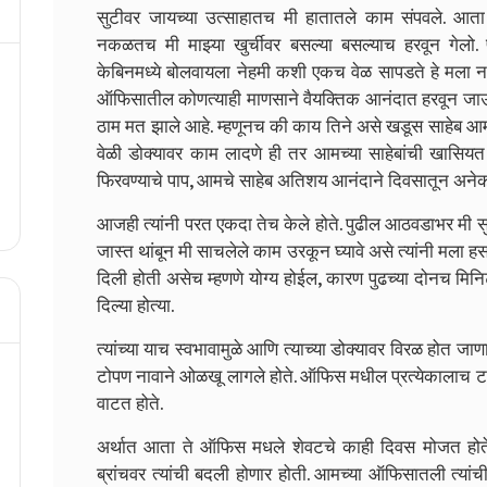
सुटीवर जायच्या उत्साहातच मी हातातले काम संपवले. आ
नकळतच मी मा‍झ्या खुर्चीवर बसल्या बसल्याच हरवून गेलो. प
केबिनमध्ये बोलवायला नेहमी कशी एकच वेळ सापडते हे मला न
ऑफिसातील कोणत्याही माणसाने वैयक्तिक आनंदात हरवून जा
ठाम मत झाले आहे. म्हणूनच की काय तिने असे खडूस साहेब आम
वेळी डोक्यावर काम लादणे ही तर आमच्या साहेबांची खासियत आ
फिरवण्याचे पाप, आमचे साहेब अतिशय आनंदाने दिवसातून अनेक
आजही त्यांनी परत एकदा तेच केले होते. पुढील आठवडाभर मी
जास्त थांबून मी साचलेले काम उरकून घ्यावे असे त्यांनी मला
दिली होती असेच म्हणणे योग्य होईल, कारण पुढच्या दोनच मिनिटात
दिल्या होत्या.
त्यांच्या याच स्वभावामुळे आणि त्याच्या डोक्यावर विरळ होत जाणा
टोपण नावाने ओळखू लागले होते. ऑफिस मधील प्रत्येकालाच
वाटत होते.
अर्थात आता ते ऑफिस मधले शेवटचे काही दिवस मोजत होते
ब्रांचवर त्यांची बदली होणार होती. आमच्या ऑफिसातली त्या