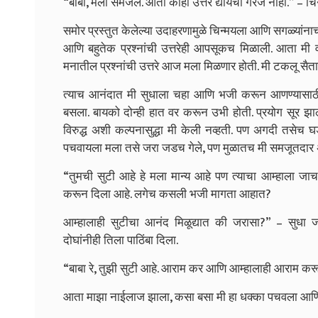
“बाबा, मला समजले. आता काही उत्तर द्यायची गरज नाही.” – चि
समोर प्रस्तुत केलेल्या उदाहरणामुळे चिन्मयला आणि सगळ्यांना
आणि बहुतेक प्रश्नांची उत्तरेही आपसूकच मिळाली. आता मी वा
मनातील प्रश्नांची उत्तरे आज मला मिळणार होती. मी टकलू सैत
त्याच आनंदात मी सुधाला चहा आणि भजी करून आणण्यासाठी
बसला. बायको दोन्ही हात वर करून उभी होती. प्रयोग सूर झाल
विरुद्ध अशी कल्पनासुद्धा मी केली नव्हती. पण अगदी तसेच घ
पचवायला मला तसे जरा जडच गेले, पण मुळातच मी समजूतदार असल
“तुमची सुटी आहे हे मला मान्य आहे पण त्याचा आम्हाला ज
करून दिला आहे. लगेच कसली भजी मागता आहात?
आम्हालाही सुटीचा आनंद मिळूद्यात की जरासा?” – सुध
दोघांनीही तिला पाठिंबा दिला.
“बाबा रे, तुझी सुटी आहे. आराम कर आणि आम्हालाही आराम कर
आता माझा नाईलाज झाला, कसा बसा मी हा धक्का पचवला आणि प