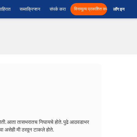
ाहिरात
सब्सक्रिप्शन
संपर्क करा
विनामूल्य प्रकाशित करा
लॉग इन  
ोती. आता तासभरातच निघायचे होते. पुढे आठवडाभर
ा असेही मी ठरवून टाकले होते.