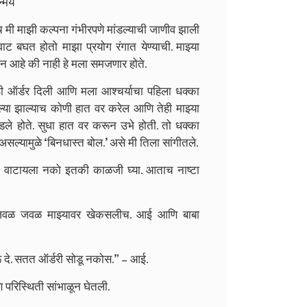
न्मय
च मी माझी कल्पना गंभीरपणे मांडल्याची जाणीव झाली
ट बघत होतो माझा प्रयोग रंगात येण्याची. मा‍झ्या
ान आहे की नाही हे मला समजणार होते.
 ऑर्डर दिली आणि मला आश्चर्याचा पहिला धक्का
्या झाल्याच कोणी हात वर करेल आणि तेही मा‍झ्या
डले होते. सुधा हात वर करून उभे होती. तो धक्का
्यामुळे ‘बिनधास्त बोल.’ असे मी तिला सांगीतले.
ाच वाटायला नको इतकी काळजी घ्या. आताच नाष्टा
ा जवळ जवळ माझ्यावर खेकसलीच. आई आणि बाबा
ू दे. सतत ऑर्डरी सोडू नकोस.” – आई.
रिस्थिती सांभाळून घेतली.