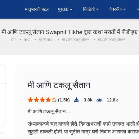
﻿मातृभारती बद्दल
पुस्तके 
व्हिडियो 
पेपरबॅक 
ज
मी आणि टकलू सैतान Swapnil Tikhe द्वारा कथा मराठी में पीडीएफ
होम
कथा
मराठी कथा
मी आणि टकलू सैतान
मी आणि टकलू सैतान
मी आणि टकलू सैतान
(1.5k)
3.8k
12.8k
मी आणि टकलू सैतान......
संध्याकाळचे चार वाजले होते. दिवसाभराची कामे उरकत आली ह
सुट्टी टाकली होती. या सुटीत मात्र घरी निवांत आरामच करायच