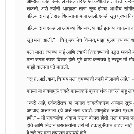
आम्हाला काही समजले नसेल तर आम्ही कधीही हात वरती करून त्
शकतो. असे त्यांनी आम्हाला तास सुरू होण्या आधीच सांगीतल
पहिल्यांदाच इतिहास शिकताना मजा आली. आम्ही खूप प्रश्न विचारल
पहिल्यांदाच आम्हाला आमच्या शिकवणार्‍या बाई इतक्या चांगल्या वा
खूप मजा आली.” – चिनू म्हणजेच चिन्मय, माझा मुलगा त्याच्या 
मला मात्र त्याच्या बाई आणि त्यांची शिकवण्याची पद्धत म्हणजे मा
मला सगळे स्पष्ट दिसत होते. पुढे काय करायचे हे ठरवून मी 
माझी कल्पना पुढे मांडली.
“सुधा, आई, बाबा, चिन्मय मला तुमच्याशी काही बोलायचे आहे.” –
मा‍झ्या या वाक्यामुळे सगळे माझ्याकडे प्रश्नार्थक नजरेने पाहू ला
“कसे आहे, एकंदरीतच या जगात सागळीकडेच अन्याय सुरू आह
अपवाद असायला हवे असे मला वाटते. त्यामुळेच सर्वात प्रथम आ
हवी.” – मी सगळ्यांचा अंदाज घेऊन बोलत होतो. मला मा‍झ्या प
होते आणि निदान घरातल्यांना तरी मी टकलू सैतान वाटत ना
हे खरे तर मला तपासून बघायचे होते.